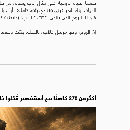
تجعلنا الحياة الروحية، على مثال الرب يسوع، من 
الحياة، أبناء لله بالتبني فننادي بثقة كاملة: “أبّا”، ي
قلوبنا، الروح الذي ينادي: “أبّا”، “يا أبتِ” (غلاطية ٤: ٤-٦).
إنّ الروح، وهو مرسل كالآب، بالصلاة يثبّت وضعنا 
أكثر من 270 كاهنًا مع أسقفهم قُتلوا خلال ثلاثة أشهر فقط: هكذا وقعت مجزرة لاردة