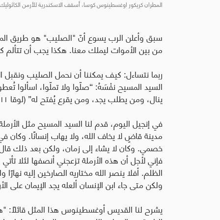
المطران كريكور اوغسطينوس كوسا، أسقف الاسكندرية للأرمن الكاثوليك
سبق وأعلن الرب يسوع أنّ "الصليب" هو طريق المل
من بين الأموات ليملك معنا. هكذا يجب أن تتألم ك
ربما نتساءل: كيف يمكننا أن نحمل الصليب ونقبل ا
السيد المسيح نفْسَهُ: “صلّوا ولا تملّوا، اسألوا تُعطو
ينال، ومن يطلب يجد، ومن يقرع يُفتح له” (لوقا ١١: ٩-١٠).
في إنجيل اليوم، قدم لنا السيد المسيح مثل الأرملة 
مدينة قاضٍ لا يخاف الله، ولا يهاب إنسانًا. وكان في
خصمي. وكان لا يشاء إلى زمان، ولكن بعد ذلك قال ف
فإني لأجل أن هذه الأرملة تزعجني أنصفها لئلا تأتي
الظلم. أفلا ينصر الله مختاريه الصارخين إليه نهارًا
ولكن متى جاء ابن الإنسان ألعله يجد الإيمان على الأرض؟!"
يشرح لنا القديس أوغسطينوس هذا المثل قائلاً: "هكذ