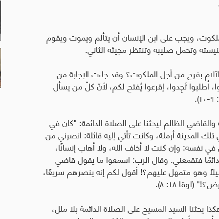
كوت، ويجب على ابن الإنسان أن يتألم ويموت ويقوم
نيسته وتحمل صليبه وتنتظر مجيئه الثاني
.
لآلام بفرح من أجل الملكوت؟ وقد جاءت الإجابة من
ا، اُطلبوا تَجِدوا، إقرعوا يُفتح لكم، لأنّ كلّ من يسأل
والقاضي الظالم ليحثنا على الصلاة الدائمة
:
"كان في
 تلك المدينة أرملة، وكانت تأتي إليه قائلة: انصرني من
ي نفسه: وإن كنت لا أخاف الله، ولا أهاب إنسانًا،
 دائمًا فتقمعني. وقال الرب: اسمعوا ما يقول قاضي
 وليلاً وهو متمهل عليهم؟! أقول لكم إنه ينصرهم سريعًا،
 (لوقا ١٨: ٨).
ا يحثنا السيد المسيح على الصلاة الدائمة بلا ملل،