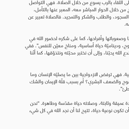
لى اللقاء بالرب يسوع من خلال الصلاة. فهي التواصل
ن خلال الحوار المباشر معه، المعبر عنها بالتأمل،
والسجود، والطلب والشكر والتمجيد. فالصلاة تعبير عن
ه
.
ها وصعوباتها وأفراحها، كما على شكره لحضور الله في
وح، وديناميّة حياة أساسية، ومناخ معيّن للنفس”. ففي
ه يحبّنا، وإلى أن نختبر محبّته ونتذوّقها، كما أنّنا
ية. فهي ترفض الازدواجية بين ما يصليّه الإنسان وما
ضوح والضعف البشري؟ أم بسبب قلّة الإيمان والشك
اطئ
”.
اة عميقة وثابتة، وصلاته حياة مقدّسة وطاهرة. “نحن
ن تكون نوعية حياة، تتيح لنا أن نجد الله في كل شيء