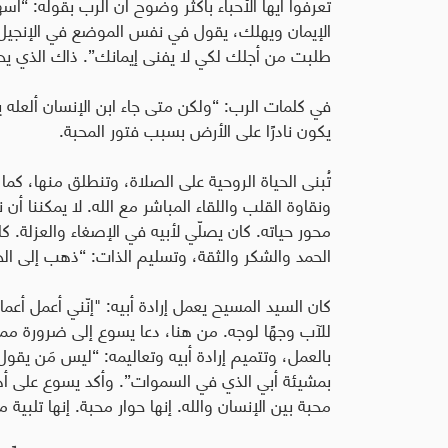
تعرفوا أيها الأحباء بأكثر وضوح أن الرب بقوله: “ا
الإيمان ويهلك، يقول في نفس الموضع في الإنجيل:
طلبت من أجلك لكي لا يفنى إيمانك”. ذاك الذي يح
في كلمات الرب: “ولكن متى جاء ابن الإنسان ألعله ي
يكون نادرًا على الأرض بسبب فتور المحبة
.
تُبنى الحياة الروحية على الصلاة، وتنطلق منها، ك
ونقاوة القلب واللقاء المباشر مع الله. لا يمكننا 
محور حياته. كان يصلّي لأبيه في الإصغاء والعزلة. 
الحمد والشكر والثقة، وتسليم الذات: “ذهب إلى الجبل لي
للآب وجهًا لوجه. من هنا، دعا يسوع إلى ضرورة مم
بالعمل، وتتميم إرادة أبيه وتعاليمه: “ليس مَن يقو
بمشيئة أبي الذي في السموات”. وأكد يسوع على أهم
محبة بين الإنسان والله. إنها حوار محبة. إنها تلبية 