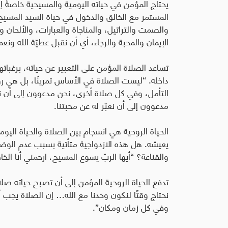
يحتاج المؤمن في حياته اليومية والمسيحية خاصةً إ
المستمر مع الخالق والدخول في حياة السيد المسيح م
والصمت والتراتيل، والمناجاة والعبارات، والألحان 
الإيمان والمحبة والرجاء، أي أن نقبل عطيّة الله ونعم
تساعد الصلاة المؤمن على التعبير عن حياته، برغبات
داخله. “ليست الصلاة في الأساس تمرينًا، بل هي ر
التأمل، وفي كل صلاة أخرى، نحن مدعوون إلى أن ندع الل
مدعوون إلى أن نعبّر له عن محبتنا
.
الحياة الروحية هي انسجام بين الصلاة والحياة اليوم
يعيشه. هل هذه الازدواجية متأتية بسبب عدم الو
والقناعة؟ “أيها الربّ يسوع المسيح، ارحمني أنا الخ
تدفع الحياة الروحية المؤمن إلى أن تصبح حياته صل
نحتاج وقتًا لنكون وحدنا مع الله… إن الصلاة يجب أ
وفي كل زمان ومكان
”.