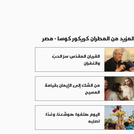
لمزيد من المطران كريكور كوسا - مصر
القربان المقدّس: سرّ الحبّ
والغفران
من الشك إلى الإيمان بقيامة
المسيح
اليوم هتفوا: هوشعنا، وغدًا:
اصلِبه