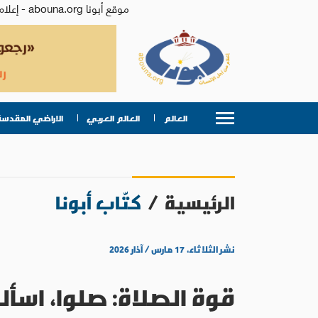
موقع أبونا abouna.org - إعلام من أجل الإنسان | يصدر عن المركز الكاثوليكي للدراسات والإعلام في الأردن - رئيس التحرير: الأب د.رفعت بدر
العالم
العالم العربي
الاراضي المقدسة
الرئيسية
/
كتّاب أبونا
نشر الثلاثاء، ١٧ مارس / آذار ٢٠٢٦
قوة الصلاة: صلوا، اسألوا