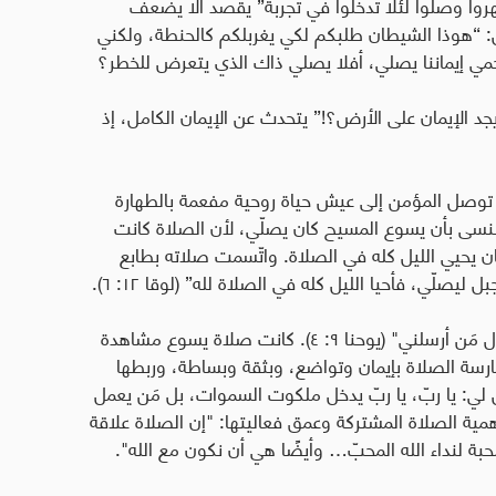
سهروا وصلوا لئلا تدخلوا في تجربة” يقصد ألا يضعف
 “هوذا الشيطان طلبكم لكي يغربلكم كالحنطة، ولكني
مي إيماننا يصلي، أفلا يصلي ذاك الذي يتعرض للخطر؟
جد الإيمان على الأرض؟!” يتحدث عن الإيمان الكامل، إذ
ما توصل المؤمن إلى عيش حياة روحية مفعمة بالطهارة
أن ننسى بأن يسوع المسيح كان يصلّي، لأن الصلاة كانت
كان يحيي الليل كله في الصلاة. واتّسمت صلاته بطابع
صلّي، فأحيا الليل كله في الصلاة لله” (لوقا ١٢: ٦).
كان السيد المسيح يعمل إرادة أبيه: "إنّني أعمل أعمال مَن أرسلني" (يوحنا ٩: ٤). كانت صلاة يسوع مشاهدة
ارسة الصلاة بإيمان وتواضع، وبثقة وبساطة، وربطها
ل لي: يا ربّ، يا ربّ يدخل ملكوت السموات، بل مَن يعمل
ية الصلاة المشتركة وعمق فعاليتها: "إن الصلاة علاقة
محبة لنداء الله المحبّ… وأيضًا هي أن نكون مع الله".