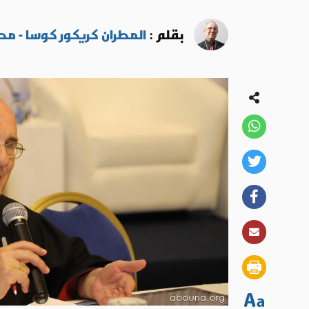
بقلم :
المطران كريكور كوسا - مص