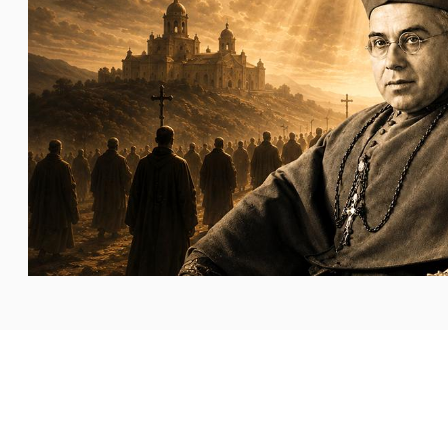
جميع كهنة أبرشية لاردة (ليريدا) الكتالونية. فمنذ اندلاع
...المزيد