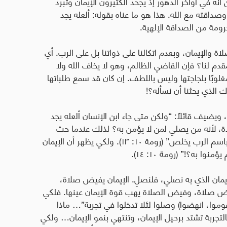
أنه في أواخر الدهور إذ يجحد الكثيرون الإيمان وتبرد
صداقته مع الله. هذا هو ما عناه بقوله: ألعله يجد
حرومة من الصداقة الإلهية
.
اة والإيمان، وبعدم اتكالنا على ذواتنا بل على الرب. أي
دم لنا؟ فإن القاضي الظالم، وهو لا يخاف الله ولا
 مغلوبًا بلجاجتها وليس باللطف. إن كان قد سمع طلباتها
ك الذي يحثنا أن نسأله؟
!
، ويضيف قائلاً: “ولكن متى جاء ابن الإنسان ألعله يجد
ة، لأنه من يصلي لمن لا يؤمن به؟ لذلك عندما حث
الرسول بولس على الصلاة قال: “لأن كل من يدعو باسم الرب يخلص” (رومة ١٠: ١٣). ولكي يظهر أن الإيمان
ا به؟!” (رومة ١٠: ١٤).
مان الذي به نصلي، فلنصلِ. الإيمان يفيض صلاة،
يض صلاة، وفيض الصلاة يهب قوة الإيمان عينها. فلكي
قوموا، انهضوا) وصلوا لئلا تدخلوا في تجربة”… ماذا
التجربة تشتد برحيل الإيمان، وتنتهي بنمو الإيمان… ولكي