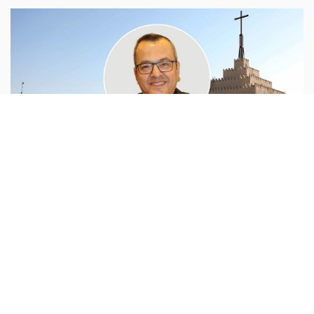
روح وحياة
الأب ألبير هشام نعّوم :
لا نريدُ من هذا العنوان أن ندورَ حول
أنفسنا، بل أن ننطلقَ من واقعٍ بدأنا نشهدُ اتجاهاتِه بصورةٍ
واضحة في العقودِ الأخيرة، وبدأتْ أطرافُ نهاياتِه تتراءى لنا عن
قُرب، فهل سنحاولُ
...المزيد