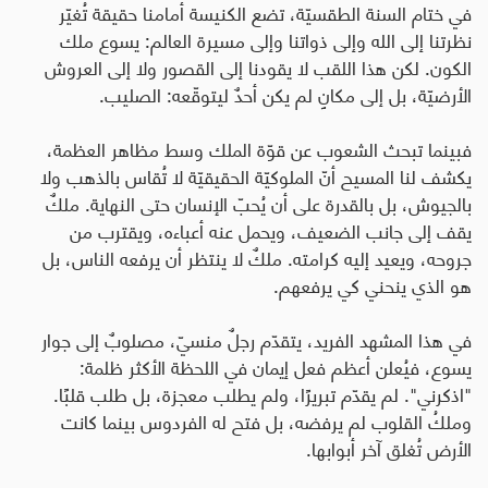
في ختام السنة الطقسيّة، تضع الكنيسة أمامنا حقيقة تُغيّر
نظرتنا إلى الله وإلى ذواتنا وإلى مسيرة العالم: يسوع ملك
الكون. لكن هذا اللقب لا يقودنا إلى القصور ولا إلى العروش
الأرضيّة، بل إلى مكانٍ لم يكن أحدٌ ليتوقّعه: الصليب
.
فبينما تبحث الشعوب عن قوّة الملك وسط مظاهر العظمة،
يكشف لنا المسيح أنّ الملوكيّة الحقيقيّة لا تُقاس بالذهب ولا
بالجيوش، بل بالقدرة على أن يُحبّ الإنسان حتى النهاية. ملكٌ
يقف إلى جانب الضعيف، ويحمل عنه أعباءه، ويقترب من
جروحه، ويعيد إليه كرامته. ملكٌ لا ينتظر أن يرفعه الناس، بل
هو الذي ينحني كي يرفعهم
.
في هذا المشهد الفريد، يتقدّم رجلٌ منسيّ، مصلوبٌ إلى جوار
يسوع، فيُعلن أعظم فعل إيمان في اللحظة الأكثر ظلمة:
"اذكرني". لم يقدّم تبريرًا، ولم يطلب معجزة، بل طلب قلبًا.
وملكُ القلوب لم يرفضه، بل فتح له الفردوس بينما كانت
الأرض تُغلق آخر أبوابها
.