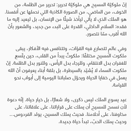
إنّ ملوكيّة المسيح هي ملوكيّة تحرير
:
تحرير من الظلمة، من
الخوف، من الماضي، من الصورة الكاذبة التي نحملها عن أنفسنا.
هو الملك الذي لا يأتي ليأخذ شيئًا من الإنسان، بل ليعيد إليه ما
فقده: السلام الداخلي، القدرة على البدء من جديد، والشعور بأنّ
الله أقرب ممّا نتصور
.
وفي عالمٍ تتصارع فيه القوّات، وتتنافس فيه الأفكار، يبقى
ملكوت المسيح مختلفًا: ملكوتٌ يبدأ من القلب، حين يتّسع
للغفران بدل الانتقام، وللرجاء بدل اليأس، وللنور بدل الظلمة. إنّ
ملكوت السماء لا يُشيّد بالسيطرة، بل بثقة أبناء يعرفون أنّ الله
يعمل في خفايا الحياة ويحوّل صلباننا اليومية إلى أبواب نحو
القيامة
.
عيد يسوع الملك ليس ذكرى، ولا شعارًا، بل خيار حياة. إنّه دعوة
لأن نسمح للمسيح أن يملك على قراراتنا، على علاقاتنا، على
مخاوفنا، على أحلامنا. فحيث يملك المسيح، يولد الفردوس…
وحيث يملك الحبّ، تبدأ حياة جديدة
.