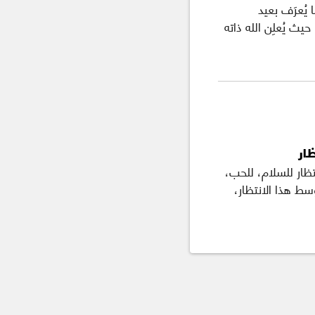
ا يُعرَف بعيد
حيث يُعلِن الله ذاته
ار
ظار للسلام، للحب،
وسط هذا الانتظار،