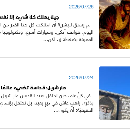
2026/07/26
جيلٌ يملك كلَّ شيء إلا نفس
لم يسبق للبشرية أن امتلكت كل هذا القدر من ال
اليوم. هواتف أذكى. وسيارات أسرع. وتكنولوجيا
المعرفة بضغطة زر. لكن…
2026/07/24
مار شربل: قداسة تضيء عالمًا ض
في كلِّ عام، حين نحتفل بعيد القديس مار شربل،
بذكرى راهبٍ عاش في ديرٍ بعيد، بل نحتفل بإنسانٍ
الحقيقيّة: أن يكون…