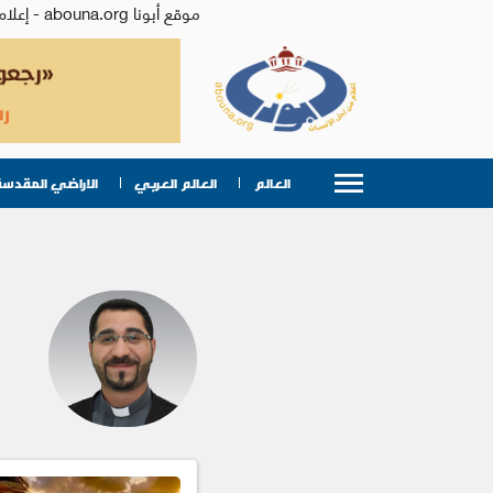
موقع أبونا abouna.org - إعلام من أجل الإنسان | يصدر عن المركز الكاثوليكي للدراسات والإعلام في الأردن - رئيس التحرير: الأب د.رفعت بدر
العالم
العالم العربي
الاراضي المقدسة