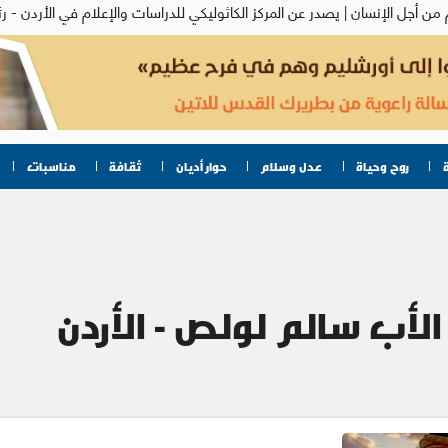
روح وحياة
عدل وسلام
حوار أديان
ثقافة
مناسبات
الأب سالم لولص - الأردن