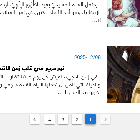
يحتفل العالم المسيحيّ بعيد الظُّهُور الإِلَهِيّ، أو م
الإبيفانيا، وهو أحد الأعياد الكبرى في زمن الميلاد، 
لا…
2025/12/08
نور مريم في قلب زمن الانتظ
في زمن المجيء، نعيش كل يوم حالة انتظار… انت
وللحياة التي نأمل أن تحملها الأيام القادمة. وفي 
يظهر عيد الحبل بلا…
4
3
2
1