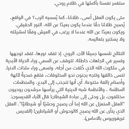
ستغمر نفسنا بأكملها في ظلام روحي
.
متى يكون العقل أعمى، ظلامًا، كما يُسميه الرب؟ في الواقع،
يُصبح ظلامًا حقًا عندما يكون بعيدًا عن الله، النور الحقيقي.
ويكون بعيدًا عن الله عندما لا يرغب في العيش وفقًا لمشيئته
ولا يستنير بتعاليمه
.
النتائج نلمسها جميعًا الآن. الروح، إذ تفقد نورها، تفقد توجهها
وتسير في اتجاهات خاطئة. تتوقف عن السعي وراء الحياة الأبدية
في ملكوت الله الذي خُلقت من أجله، وتسعى وراء ملذات الدنيا.
تنسى خالقها وتتجه بجنون نحو المخلوقات، فتقع ضحيةً لآلهة
وأصنام زائفة متنوعة. أي أنها تنجذب إلى البدع، والمنظمات
المظلمة ، والأنظمة شبه الدينية التي يرأسها مرشدون روحيون
مختلفون، بل وحتى إلى عبادة الشيطان! قال الآباء القديسون:
"العقل المنعزل عن الله إما أن يصبح وحشيًا أو شيطانيًا". العقل
الذي ينأى عن الله يصبح كالوحوش أو الشياطين! (القديس
غريغوريوس بالاماس)
.