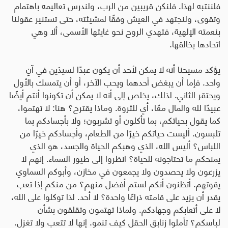
فلننتبه لهذا. فلنكن قريبين من الرب، ولندرس تعاليمه باهتمام
وتقوى، ولنجتهد في العيش وفقًا لمشيئته، حتى تستنير عقولنا
بنعمته الإلهية، فتهدي الروح نحو غايتها الأسمى، ألا وهي
اتحادها بخالقها
.
يؤكد مسيحنا أنه لا يمكن لأحد أن يكون عبدًا لسيدَين في آنٍ
واحد. فإما أن يبغض أحدهما ويحب الآخر، أو أن يتمسك بالأول
ويحتقر الثاني. لذلك، يخلص إلى أنه لا يمكن أن تكونوا أنتم أيضًا
عبيدًا لله والمال معًا، أي للثروة. وماذا يقترح؟ هنا: لا تهتموا،
كما يقول بحياتكم، بما تأكلون أو تشربون؛ ولا بأجسادكم بما
تلبسون. أليست حياتكم خيرًا من الطعام، وأجسادكم خيرًا من
اللباس؟ أليس الله، الذي وهبكم الحياة والجسد، هو الذي
يمنحكم ما تحتاجونه للحياة؟ انظروا إلى طيور السماء. إنهم لا
يزرعون ولا يحصدون ولا يجمعون في مخازن، وأبوكم السماوي
يقوتهم. أتظنون أنكم لستم أفضل منهم؟ من منكم إذا تعب
يقدر أن يزيد على قامته ذراعًا واحدة؟ لا أحد. لذا توكلوا على الله،
لا على أتعابكم وجهادكم. ولماذا تهتمون وتقلقون بشأن
لباسكم؟ تأملوا زنابق الحقل كيف تنمو. إنها لا تتعب ولا تغزل.