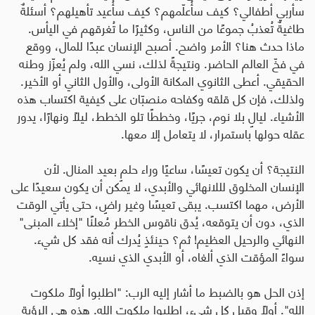
سأربي أطفالي؟ كيف سأُعلّمهم؟ كيف سأُعيد تأهيلهم؟ أسئلةٌ
طاغيةٌ تُعذبُ جموعًا من الناس، وكثيرًا ما تُغرقهم في اليأس.
ماذا حدث هنا؟ الأمر واضح. أصبح الإنسان عبدًا للمال، ووقع
في فخّ العالم الحاضر. ونتيجةً لذلك، نسي الله، ولم يُعزّز وطنه
الحقيقي. أعطى الثانوي المكانة الأولى، والأول الثاني أو الأخير.
ولذلك، فإن كل قلقه وكفاحه منصبّان على كيفية اكتساب هذه
الأشياء. ليالٍ بلا نوم، جريًا، وخططًا تلو الخطط، ليلًا ونهارًا، يدور
عقله حولها باستمرار، لا يتعامل إلا معها
.
النتيجة؟ أن يكون تعيسًا، ساعيًا وراء حلمٍ بعيد المنال. لأن
الإنسان المخلوق لللانهائي والأبدي، لا يمكن أن يكون سعيدًا على
الأرض، مهما اكتسب. يبقى تعيسًا وغير راضٍ، حتى يأتي الوقت
الذي، دون أن يتوقعه، يُدق ناقوس الخطر مُعلنًا "إخلاء المبنى"
النهائي والرحيل العظيم! ثم؟ حينئذٍ يُدرك أنه فقد كل شيء.
سواءً المؤقت الذي ألغاه، أو الأبدي الذي نسيه
.
إذن الحل هو بالضبط ما أشار إليه الرب: "اطلبوا أولًا ملكوت
الله". أولًا وقبل كل شيء، اطلبوا ملكوت الله. هذه هي الرؤية