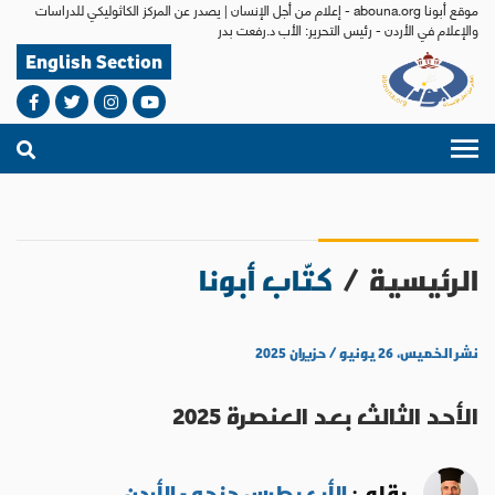
موقع أبونا abouna.org - إعلام من أجل الإنسان | يصدر عن المركز الكاثوليكي للدراسات
والإعلام في الأردن - رئيس التحرير: الأب د.رفعت بدر
English Section
الرئيسية
/
كتّاب أبونا
نشر الخميس، ٢٦ يونيو / حزيران ٢٠٢٥
الأحد الثالث بعد العنصرة 2025
بقلم :
الأب بطرس جنحو - الأردن