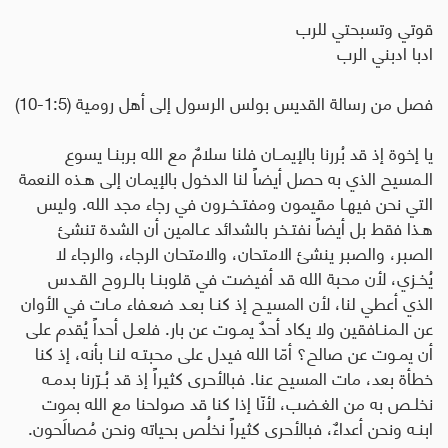
قوتي وتسبحتي للرب
ادبا ادبني الرب
فصل من رسالة القديس بولس الرسول إلى أهل رومية
(1:5-10)
يا إخوة إذ قد بُررنا بالإيمــان فلنا سلامٌ مع الله بربنـا يسوع
الـمسيح الذي به حصل أيضاً لنا الدخول بالإيمـان إلى هـذه النعمة
التي نحن فيهـا مقيمون ومفتـخـرون في رجاء مجد الله. وليس
هـذا فقط بل أيضاً نفتـخر بالشدائد عـالمين أن الشدة تنشئ
الصبر، والصبر ينشئ الامتحان، والامتحان الرجاء، والرجاء لا
يُخـزي، لأن محبة الله قد أفيضت في قلوبنـا بالـروح القـدس
الذي أعطي لنا، لأن المسيـح إذ كنـا بعـد ضعـفاء مـات في الأوان
عن الـمنـافقين ولا يكاد أحدٌ يمـوت عن بار. فلعـل أحداً يُقدم على
أن يمـوت عن صالح؟ أمّا الله فيدل على محبتـه لنـا بأنه، إذ كنا
خطأة بعد، مات المسيح عنا. فبالأحرى كثيراً إذ قد بُـرّرنا بدمـه
نخلـص به من الغـضب، لأنّا إذا كنا قد صولحنا مع الله بموت
ابنـه ونحن أعداءٌ، فبالأحرى كثيراً نخلُص بحياته ونحن مُصالَحون.