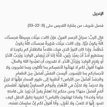
الإنجيل
فصل شريف من بشارة القديس متى
(6: 22–33)
قال الربُّ: سراجُ الجسدِ العينُ. فإنْ كانت عينُك بسيطةً فجسدُك
كلُّهُ يكونُ نيِّرًا. وإن كانت عينُك شرّيرةً فجسدُك كلُّهُ يكونُ
مُظْلماً. وإذا كان النورُ الذي فيك ظلاماً فالظلامُ كم يكون! لا
يستطيع أحدٌ أنْ يعبُدَ ربَّينِ، لأنُّهُ إمَّا أنْ يُبغِضَ الواحِدَ ويُحِبَّ الآخَرَ
أو يلازِمَ الواحِدَ ويَرْذُلَ الآخَر. لا تقدرون أن تعبُدوا اللهَ والمالَ.
فلهذا أقولُ لكم لا تهتمُّوا لأنفسِكم بما تأكلون وبما تشربون ولا
لأجسادِكم بما تلبَسون. أليستِ النفسُ أفضلَ مِنَ الطعامِ
والجسَدُ أفضَلَ من اللباس؟ أنظروا إلى طيور السماءِ فإنَّها لا تزرعُ
ولا تحصِدُ ولا تخزُنُ في الأهْراءِ وأبوكم السماويُّ يَقوتُها. أفلستم
أنتم أفضلَ منها؟ ومن منكم إذا اهتمَّ يقدِرُ أنْ يَزيدَ على قامتهِ
ذراعاً واحدة؟ ولماذا تهتمّونَ باللباس؟ اعتبِروا زنابقَ الحقلِ كيف
تنمو. إنَّها لا تتعبُ ولا تَغْزِل، وأنا أقولُ لكم إنَّ سليمانَ نفسَه،