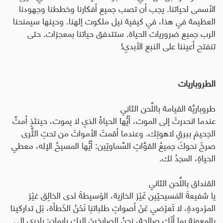
الأسمى لحياتنا. يجب أن تصب جميع أفكارنا وخططنا وجهودنا
العظيمة في هذا، في كيفية نيل ملكوت إلهنا. وحينها سيمنحنا
الرب جميع ضروريات الحياة. ستتدفق حياتنا بمعجزات. حتى
تنفتح أعيننا على النبع الأبدي
!
الطروباريات
طروباريَّة القيامة باللَّحن الثاني
عندما انحدرتَ إلى الموت، أيُّها الحياةُ الذي لا يموت، حينئذٍ أمتَّ
الجحيمَ ببرقِ لاهوتِك. وعندما أقمتَ الأمواتَ من تحتِ الثَّرى
صرخَ نحوكَ جميعُ القوَّاتِ السَّماويّين: أيُّها المسيحُ الإله، معطي
الحياةِ، المجدُ لك.
القنداق باللَّحن الثاني
يا شفيعةَ المَسيحيّين غَيْرَ الخازية، الوَسيطةَ لدى الخالِق غيْرَ
المرْدودةِ، لا تَعرْضي عَنْ أصواتِ طلباتنِا نَحْنُ الخَطأة، بَل تداركينا
بالمعونةِ بما أنّكِ صالِحة، نحنُ الصارخينَ إليكِ بإيمان: بادِري إلى