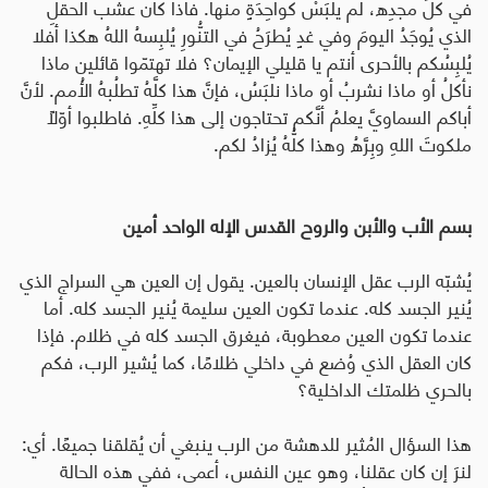
في كلِّ مجدِه، لم يلبَسْ كواحِدَةٍ منها. فاذا كان عشُب الحقلِ
الذي يُوجَدُ اليومَ وفي غدٍ يُطرَحُ في التنُّورِ يُلبِسهُ اللهُ هكذا أفلا
يُلبِسُكم بالأحرى أنتم يا قليلي الإيمان؟ فلا تهتمّوا قائلين ماذا
نأكلُ أو ماذا نشربُ أو ماذا نلبَسُ، فإنَّ هذا كلَّهُ تطلُبهُ الأُمم. لأنَّ
أباكم السماويَّ يعلمُ أنَّكم تحتاجون إلى هذا كلِّهِ. فاطلبوا أوّلاً
ملكوتَ اللهِ وبِرَّهُ وهذا كلُّهُ يُزادُ لكم.
بسم الأب والأبن والروح القدس الإله الواحد أمين
يُشبّه الرب عقل الإنسان بالعين. يقول إن العين هي السراج الذي
يُنير الجسد كله. عندما تكون العين سليمة يُنير الجسد كله. أما
عندما تكون العين معطوبة، فيغرق الجسد كله في ظلام. فإذا
كان العقل الذي وُضع في داخلي ظلامًا، كما يُشير الرب، فكم
بالحري ظلمتك الداخلية؟
هذا السؤال المُثير للدهشة من الرب ينبغي أن يُقلقنا جميعًا. أي:
لنرَ إن كان عقلنا، وهو عين النفس، أعمى، ففي هذه الحالة