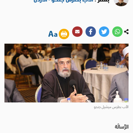
الأب بطرس ميشيل جنحو
الرِّسالَة