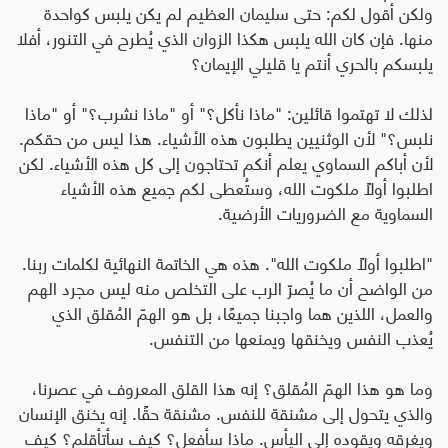
ولكن أقول لكم: حتى سليمان العظيم لم يكن يلبس كواحدة
منها. فإن كان الله يلبس هكذا الزوان الذي يُطرح في التنور، أفلا
يلبسكم بالحري أنتم يا قليلي الإيمان؟
لذلك لا تهتموا قائلين: "ماذا نأكل؟" أو "ماذا نشرب؟" أو "ماذا
نلبس؟" لأن الوثنيين يطلبون هذه الأشياء. هذا ليس من حقكم.
لأن أباكم السماوي يعلم أنكم تحتاجون إلى كل هذه الأشياء. لكن
اطلبوا أولاً ملكوت الله، وستُعطى لكم جميع هذه الأشياء
السماوية مع الضروريات الأرضية
.
"
اطلبوا أولاً ملكوت الله". هذه هي الخاتمة النهائية لكلمات ربنا.
من الواضح أن ما يُصرّ الرب على التخلص منه ليس مجرد الهم
والعمل، اللذين هما واجبنا جميعًا، بل هو الهمّ المُقلق الذي
يُعذب النفس ويخنقها ويمنعها من التنفس
.
وما هو هذا الهمّ المُقلق؟ إنه هذا القلق المعروف في عصرنا،
والذي يتحول إلى مشنقة للنفس. مشنقة حقًا. إنه يخنق الإنسان
ويغرقه ويقوده إلى اليأس. ماذا سأفعل؟ كيف سأتأقلم؟ كيف