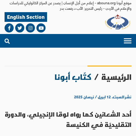
موقع أبونا abouna.org - إعلام من أجل الإنسان | يصدر عن المركز الكاثوليكي للدراسات
والإعلام في الأردن - رئيس التحرير: الأب د.رفعت بدر
English Section
الرئيسية
/
كتّاب أبونا
نشر السبت، ١٢ ابريل / نيسان ٢٠٢٥
أحد الشعانين كما رواه لوقا الإنجيلي، والدورة
التقليديّة في الكنيسة