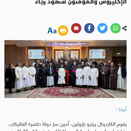
الإكليروس والمؤمنون شهود رجاء
أبونا :
يقوم الكاردينال بيترو بارولين، أمين سرّ دولة حاضرة الفاتيكان،
بزيارة راعوية ودبلوماسية إلى دولة الكويت في 14 و16 كانون