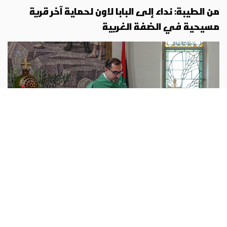
من الطيبة: نداء إلى البابا لاون لحماية آخر قرية
مسيحية في الضفة الغربية
فلسطين
أبونا :
«لا تنسوا الطيبة! لا يمكن للطيبة أن تختفي بصمت».
هذا هو النداء المقلق الذي يطلقه الأب بشار فوضلة، واصفًا
الوضع الصعب في بلدة الطيبة الواقعة شرق رام الله في الضفة
الغربية، وهي
...المزيد