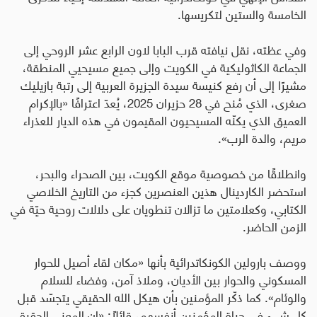
الخامسة والستين لتكريسها
.
وفي عظته، نقل نيافته قرب البابا لاون الرابع عشر الروحي إلى
الجماعة الكاثوليكية في الكويت وإلى جميع مسيحيي المنطقة،
مشيرًا إلى أن رفع كنيسة سيدة الجزيرة العربية إلى رتبة بازيليك
صغرى، الذي مُنح في 28 حزيران 2025، يُعدّ اعترافًا «بالإكرام
العميق الذي يكنّه المسيحيون المقيمون في هذه الديار للعذراء
مريم، والدة الرب».
وانطلاقًا من خصوصية موقع الكويت، بين الصحراء والبحر،
استحضر الكاردينال هذين العنصرين كجزء من التاريخ الخلاصي
الكتابي، وكعلامتين ما تزالان تنطويان على دلالات روحية حيّة في
الزمن الحاضر
.
ووصف بارولين الكونكاتدرائية بأنها «مكان لقاء أصيل للحوار
المسكوني والحوار بين الأديان، وملاذ آمن، وفضاء للسلام
والوئام». كما ذكّر المؤمنين بأن هيكل الله الحقيقي يتجسّد قبل
كل شيء في حياة المؤمنين أنفسهم، قائلاً: «إن المعنى الحقيقي