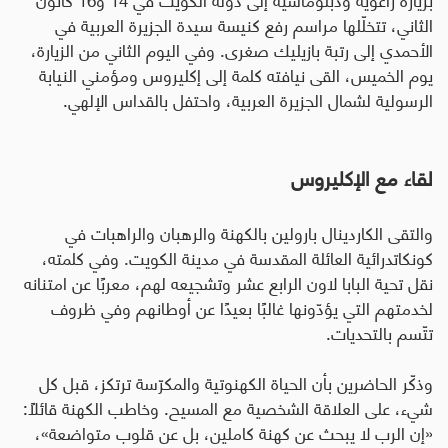
الثاني، تتخلّلها مراسم رفع كنيسة سيدة الجزيرة العربية في
الأحمدي إلى رتبة بازيليك صغرى
.
وفي اليوم الثاني من الزيارة،
يوم الخميس، القى نيافته كلمة إلى إكليروس ومؤمني النيابة
الرسولية لشمال الجزيرة العربية، واحتفل بالقداس الإلهي.
لقاء مع الإكليروس
والتقى الكاردينال بارولين بالكهنة والرهبان والراهبات في
كونكاتدرائية العائلة المقدسة في مدينة الكويت. وفي كلمته،
نقل تحية البابا لاون الرابع عشر وتشجيعه لهم، معربًا عن امتنانه
لخدمتهم التي يؤدّونها غالبًا بعيدًا عن أوطانهم وفي ظروف
تتّسم بالتحديات.
وذكّر الحاضرين بأن الحياة الكهنوتية والمكرّسة ترتكز، قبل كل
شيء، على العلاقة الشخصية مع المسيح
.
وخاطب الكهنة قائلاً:
«إن الرب لا يبحث عن كهنة كاملين، بل عن قلوب متواضعة»،