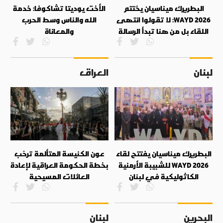
البطريرك ميناسيان يختتم
الأخت يوديتا تشاكوفا: خدمة
WAYD 2026: لا تقولوا انتهى
الله والناس وسط الحرب
اللقاء بل من هنا تبدأ الرسالة
والمعاناة
لبنان
العراق
البطريرك ميناسيان يفتتح لقاء
عون الكنيسة المتألمة ترحّب
WAYD 2026 للشبيبة الأرمنية
بخطة الحكومة العراقية لإعادة
الكاثوليكية في لبنان
العائلات المسيحية
البحرين
لبنان