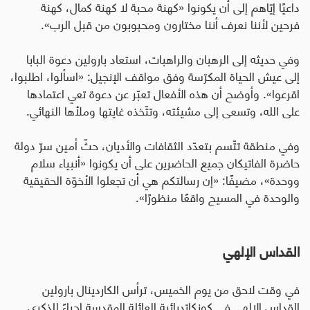
داعيًا إيّاهم إلى أن يكونوا «كهنة محبة لا كهنة كمال، كهنة
فرحين لأننا نعرف أننا مختارون ومحبوبون من قبل الرب».
وفي حديثه إلى الرهبان والراهبات، استعاد بارولين دعوة البابا
إلى عيش الحياة المكرّسة وفق مواقف الإنجيل: «اسألوا، اطلبوا،
اقرعوا». وأوضح أن هذه الأفعال تعبّر عن دعوة تعي اعتمادها
على الله، وتسعى إلى مشيئته، وتتّخذه غايتها وملأها النهائي
.
وفي منطقة تتّسم بتعدّد الثقافات والأديان، حثّ أمين سرّ دولة
حاضرة الفاتيكان جميع الحاضرين على أن يكونوا «أنبياء سلام
ووحدة»، مضيفًا: «إن رسالتكم هي أن تجعلوا الأخوّة الحقيقية
والوحدة في المسيح واقعًا منظورًا».
القداس الإلهي
في وقت لاحق من يوم الخميس، ترأس الكاردينال بارولين
القداس الإلهي في كونكاتدرائية العائلة المقدسة إحياءً للذكرى