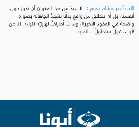
الأب ألبير هشام نعّوم :
لا نريدُ من هذا العنوان أن ندورَ حول
أنفسنا، بل أن ننطلقَ من واقعٍ بدأنا نشهدُ اتجاهاتِه بصورةٍ
واضحة في العقودِ الأخيرة، وبدأتْ أطرافُ نهاياتِه تتراءى لنا عن
قُرب، فهل سنحاولُ
...المزيد