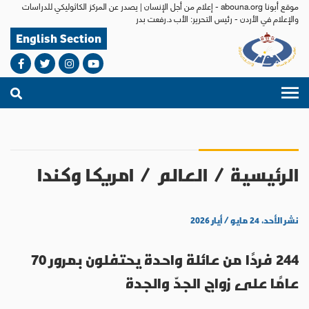
موقع أبونا abouna.org - إعلام من أجل الإنسان | يصدر عن المركز الكاثوليكي للدراسات
والإعلام في الأردن - رئيس التحرير: الأب د.رفعت بدر
English Section
الرئيسية
/
العالم
/
امريكا وكندا
نشر الأحد، ٢٤ مايو / أيار ٢٠٢٦
244 فردًا من عائلة واحدة يحتفلون بمرور 70
عامًا على زواج الجدّ والجدة