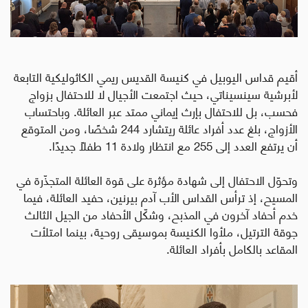
أقيم قداس اليوبيل في كنيسة القديس ريمي الكاثوليكية التابعة
لأبرشية سينسيناتي، حيث اجتمعت الأجيال لا للاحتفال بزواج
فحسب، بل للاحتفال بإرث إيماني ممتد عبر العائلة. وباحتساب
الأزواج، بلغ عدد أفراد عائلة ريتشارد 244 شخصًا، ومن المتوقع
أن يرتفع العدد إلى 255 مع انتظار ولادة 11 طفلًا جديدًا
.
وتحوّل الاحتفال إلى شهادة مؤثرة على قوة العائلة المتجذّرة في
المسيح، إذ ترأس القداس الأب آدم بيرنين، حفيد العائلة، فيما
خدم أحفاد آخرون في المذبح، وشكّل الأحفاد من الجيل الثالث
جوقة الترتيل، ملأوا الكنيسة بموسيقى روحية، بينما امتلأت
المقاعد بالكامل بأفراد العائلة
.