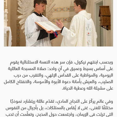
وبحسب ابنتهم نيكول، فإن سر هذه النعمة الاستثنائية يقوم
على أساس بسيط وعميق في آنٍ واحد: صلاة المسبحة العائلية
اليومية، والمواظبة على القداس الإلهي، والتقرب من درب
الصليب، والعيش بأمانة دعوة الأبوة والأمومة، والانفتاح الكامل
على مشيئة الله وعطية الحياة
.
وفي عالم يركّز على النجاح المادي، تقدّم عائلة ريتشارد نموذجًا
مختلفًا للغنى، غنى لا يُقاس بالممتلكات، بل بأجيال من النفوس
التي تربّت في الإيمان، واجتمعت حول المذبح، وتعلّمت أن تحب