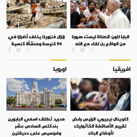
البابا لاون: الصلاة ليست هروبًا
زلزال فنزويلا يخلف أضرارًا في
من الواقع بل لقاء مع الله
94 كنيسة ومنشأة كنسية
افريقيا
اوروبا
كاردينال نيجيري: الرئيس رفض
مدريد تُطلق اسمَي البابوين
تقييم الأساقفة الكاثوليك
بندكتس السادس عشر
لأوضاع البلاد
وفرنسيس على حديقتين