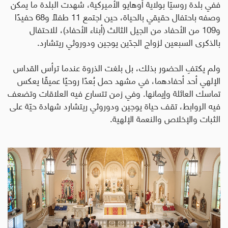
ففي بلدة روسيّا بولاية أوهايو الأميركية، شهدت البلدة ما يمكن
وصفه باحتفال حقيقي بالحياة، حين اجتمع 11 طفلًا و68 حفيدًا
و109 من الأحفاد من الجيل الثالث (أبناء الأحفاد)، للاحتفال
بالذكرى السبعين لزواج الجدّين يوجين ودوروثي ريتشارد.
ولم يكتفِ الحضور بذلك، بل بلغت الذروة عندما ترأس القداس
الإلهي أحد أحفادهما، في مشهد حمل بُعدًا روحيًا عميقًا يعكس
تماسك العائلة وإيمانها. وفي زمن تتسارع فيه العلاقات وتضعف
فيه الروابط، تقف حياة يوجين ودوروثي ريتشارد شهادة حيّة على
الثبات والإخلاص والنعمة الإلهية
.