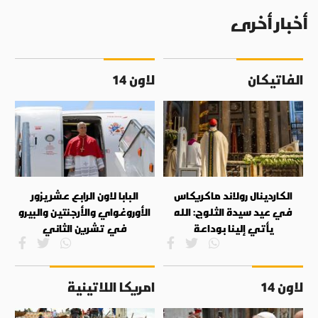
أخبار أخرى
الفاتيكان
لاون 14
الكاردينال رولاند ماكريكاس
البابا لاون الرابع عشر يزور
في عيد سيدة الثلوج: الله
الأوروغواي والأرجنتين والبيرو
يأتي إلينا بوداعة
في تشرين الثاني
لاون 14
امريكا اللاتينية