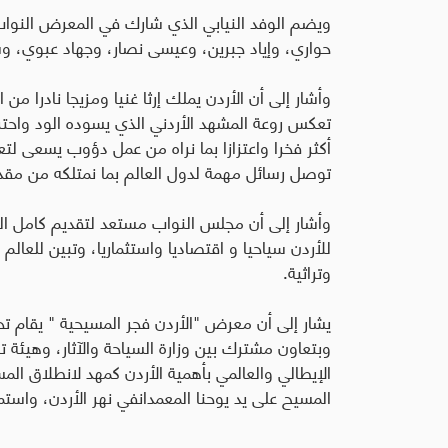
ويضم الوفد النيابي الذي شارك في المعرض النواب
حواري، وإياد جبرين، وعيسى نصار، وجهاد عبوي، و
وأشار إلى أن الأردن يملك إرثا غنيا ومزيجا نادرا م
تعكس روعة المشهد الأردني الذي يسوده الود واحترام
أكثر فخرا واعتزازا بما نراه من عمل دؤوب يسعى ل
توصل رسائل مهمة لدول العالم بما نمتلكه من مقدرا
وأشار إلى أن مجلس النواب مستعد لتقديم كامل الد
للأردن سياحيا و اقتصاديا واستثماريا، وتبين للعالم 
وتراثية
.
يشار إلى أن معرض "الأردن فجر المسيحية " يقام تحت
وبتعاون مشترك بين وزارة السياحة والآثار، وهيئة 
الإيطالي والعالمي بأهمية الأردن كمهد لانطلاق ا
المسيح على يد يوحنا المعمدانفي نهر الأردن، واست