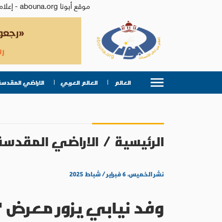
موقع أبونا abouna.org - إعلام من أجل الإنسان | يصدر عن المركز الكاثوليكي للدراسات والإعلام في الأردن - رئيس التحرير: الأب د.رفعت بدر
العالم
العالم العربي
الاراضي المقدسة
الرئيسية
/
الاراضي المقدسة
نشر الخميس، ٦ فبراير / شباط ٢٠٢٥
وفد نيابي يزور معرض "