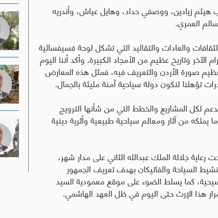
 هيثم زيادين، ووصفي حداد، وهايل عياش، وأندريه
سالم العمري
.
ن الثقافات والعادات والتقاليد التي تشكل لوحة فسيفسائية
 الآخر وتاريخ عظيم من الأمجاد الكبيرة
.
وأكد أننا اليوم
تعظيم صورة الأردن والتعريف فيه، فمثل هذه المعارض
ت تؤهلنا لنكون دولة سياحية آمنة مليئة بالجمال
.
عم لكل المشاريع والخطط التي من شأنها الترويج
ما يملكه من آثار ومعالم سياحية طبيعية وأثرية دينية
 رعاية جلالة الملك عبدالله الثاني على مدار شهر،
تنشيط السياحة والفاتيكان بهدف تعريف الجمهور
لمسيحية، كما يسلط الضوء على موقع معمودية السيد
مرار هذا الإرث حتى اليوم في ظل العهد الهاشمي
.