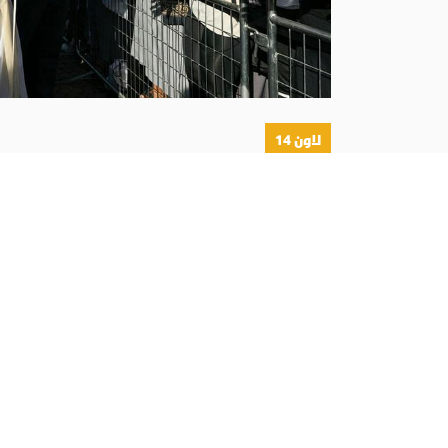
لاون 14
أبونا :
كيف يمكن أن نعيش اليوم الإرث الروحي ل
والضيافة في عالم يزداد خضوعًا لمنطق التسلط وا