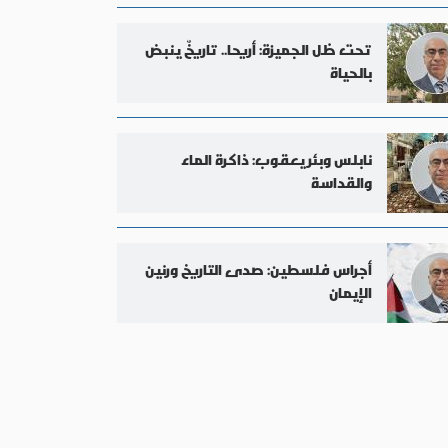
تحت ظل الجميزة: أريحا.. تاريخٌ ينبض
بالحياة
نابلس وبئر يعقوب: ذاكرة الماء
والقداسة
أجراس فلسطين: صدى التاريخ ورنين
الإيمان