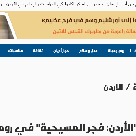
روح وحياة
عدل وسلام
حوار أديان
ثقافة
مناسبات
/
الاردن
الأردن: فجر المسيحية" في روم