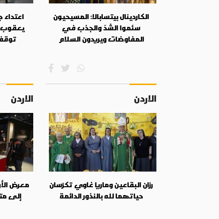
الكاردينال بيتسابالا: المسيحيون
اعتداء 
سئموا الشدّ والجذب في
يعقوب 
المفاوضات ويريدون السلام
توقف
الاردن
الاردن
رزان البقاعين وماريا غاوي تكرّسان
معرض الأر
حياتهما لله بالنذور الدائمة
إلى مت