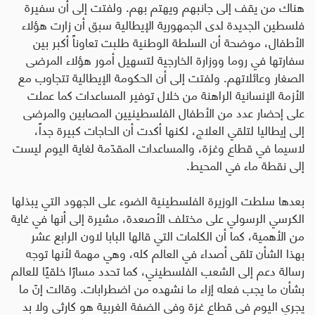
هناك من يقف إلى جانبهم ويهتم بهم. ولفتت إلى أن سفيرة
فلسطين الجديدة لدى الجمهورية الإيطالية سبق أن زارت هؤلاء
الأطفال، موضحة أن السلطة الوطنية طلبت تعاوناً أكبر بين
سفارتها في روما ووزارة الخارجية لتسهيل أمور هؤلاء المرضى
الصغار وعائلاتهم. ولفتت إلى أن الحكومة الإيطالية تتجاوب مع
الأزمة الإنسانية الراهنة من خلال توفير المساعدات كما عملت
على إحضار عدد من الأطفال الفلسطينيين المصابين والمرضى
إلى إيطاليا لتلقي العلاج، لكنها أكدت أن الحاجات كبيرة جداً،
لاسيما في قطاع وغزة، والمساعدات المقدّمة لغاية اليوم ليست
إلى نقطة ماء في المحيط.
بعدها سلطت الوزيرة الفلسطينية الضوء على الجهود التي يبذلها
الكرسي الرسولي على مختلف الأصعدة، مشيرة إلى أنها في غاية
من الأهمية، كما أن الكلمات التي قالها البابا لاون الرابع عشر
بهذا الشأن تلقى أصداء في العالم كله، وهي مهمة لأنها توجه
رسالة دعم إلى الشعب الفلسطيني، كما تحدد مسارًا خلقيًا للعالم
بشأن ما يجب فعله إزاء ما نشهده من اضطرابات. وقالت إنّ ما
يجري اليوم في قطاع غزة وفي الضفة الغربية هو كارثي ولا بد