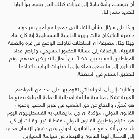
أن يتوقف، وثمة حاجة إلى عبارات كتلك التي يتفوه بها البابا
لتحديد مسار لنا
.
وردًا على سؤال بشأن اللقاء الذي جمعها مع أمين سر دولة
حاضرة الفاتيكان قالت وزيرة الخارجية الفلسطينية إنه كان لقاء
جيدًا جدًا، مضيفة أن المباحثات تناولت الوضع في غزة والضفة
الغربية، بالإضافة إلى مسألة الحضور المسيحي، وتراجع أعداد
المواطنين المسيحيين، فضلاً عن أعمال التحريض ضدهم، وتم
التطرق إلى ما ينبغي فعله وإلى الخطوات الواجب اتخاذها
لتحقيق السلام في المنطقة
.
وأشارت إلى أن الجولة التي تقوم بها على عدد من العواصم
الغربية تشكل مناسبة ملائمة لمطالبة الجماعة الدولية بصنع ما
هو مُحقّ، والدفاع عن حق الشعب في تقرير المصير وصون
القانون الدولي، مؤكدة أن جلّ ما يطالب به الفلسطينيون اليوم
هو احترام وتطبيق القانون الدولي، فقط لا غير. وقالت إن كل
بلد يدعي أنه يدافع عن القانون الدولي وعن حقوق الإنسان مدعو
إلى الامتثال لهذا القانون والابتعاد عن سياسة المعيارين