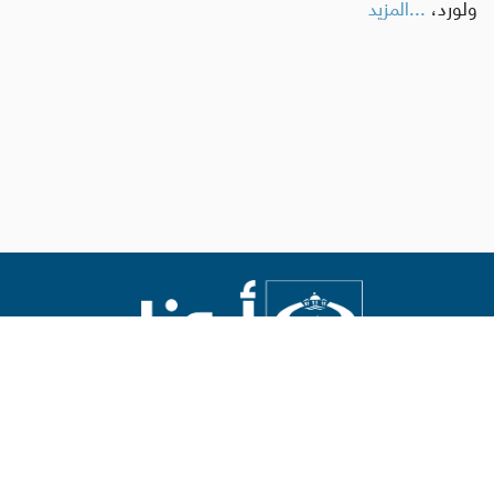
ولورد،
...المزيد
Abouna.org
يصدر عن المركز الكاثوليكي للدراسات والإعلام في الأردن
رئيس التحرير: الأب د.رفعت بدر