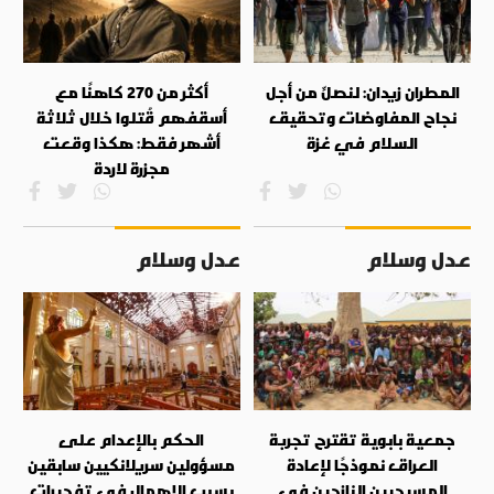
المطران زيدان: لنصلِّ من أجل
أكثر من 270 كاهنًا مع
نجاح المفاوضات وتحقيق
أسقفهم قُتلوا خلال ثلاثة
السلام في غزة
أشهر فقط: هكذا وقعت
مجزرة لاردة
عدل وسلام
عدل وسلام
جمعية بابوية تقترح تجربة
الحكم بالإعدام على
العراق نموذجًا لإعادة
مسؤولين سريلانكيين سابقين
المسيحيين النازحين في
بسبب الإهمال في تفجيرات