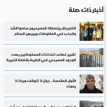
أخبار ذات صلة
الكاردينال بيتسابالا: المسيحيون سئموا الشدّ
والجذب في المفاوضات ويريدون السلام
تقرير: تصاعد اعتداءات المستوطنين يهدد
الوجود المسيحي في الطيبة بالضفة الغربية
الأرض المقدسة... جراحٌ لا تتوقف ورجاءٌ لا
يموت
البابا لاون يدعو إلى العودة للتفاوض من أجل