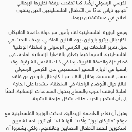
الكرسي الرسولي أيضًا. كما تفقدت برفقة نظيرها الإيطالي
أنتونيو تاياني عددًا من الأطفال الفلسطينيين الذين يتلقون
العلاج في مستشفيَين بروما
.
وجمع الوزيرة الفلسطينية لقاء بأمين سر دولة حاضرة الفاتيكان
الكاردينال بيترو بارولين، يوم الاثنين الماضي، بهدف البحث في
سبل تعزيز العلاقات بين الكرسي الرسولي والسلطة الوطنية
الفلسطينية، لاسيما فيما يتعلق بالقضايا الإنسانية الملحة، في
قطاع غزة والضفة الغربية، بما في ذلك القدس الشرقية. وقد
رافقها في الزيارة السفير الفلسطيني لدى الكرسي الرسولي
عيسى قسيسية. وخلال اللقاء عبر الكاردينال بارولين عن قلقه
البالغ حيال الأوضاع الراهنة في المنطقة، مشددا على الحاجة
الملحة لوقف الحرب والسماح بدخول المساعدات الإنسانية، لافتًا
إلى أن استمرار الحرب هناك يشكل هزيمة للبشرية
.
وقبل أن تغادر العاصمة الإيطالية، تحدّثت الوزيرة الفلسطينية مع
موقع "فاتيكان نيوز" وأكدت أنها شاءت أن تزور المستشفيين
المذكورَين لتفقد الأطفال المصابين وعائلاتهم، ولكي يشعروا أن