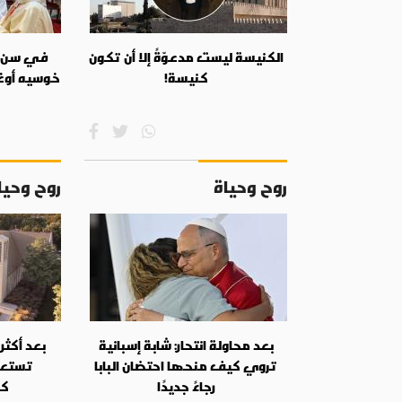
الكنيسة ليست مدعوّةً إلا أن تكون
في سن ال
كنيسة!
خوسيه أوغ
روح وحياة
روح وحيا
بعد محاولة انتحار: شابة إسبانية
تروي كيف منحها احتضان البابا
تستعد 
رجاءً جديدًا
كا