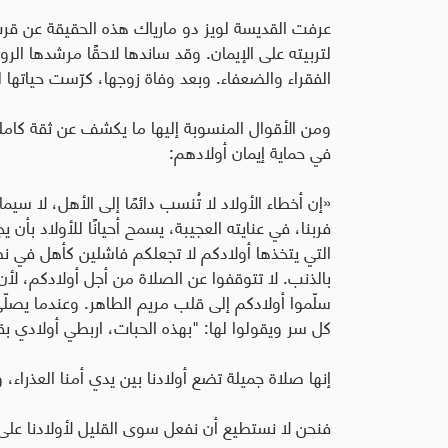
عرفت القديسة لويز دو مارياك هذه الحقيقة عن قرب
لتربيته على الإيمان. وقد ساندها لاحقًا مرشدها
الفقراء والضعفاء. وبعد وفاة زوجها، كرّست حياتها
ومن الأقوال المنسوبة إليها ما يكشف عن ثقة كامل
في حماية إيمان أولادهم
:
«إن أخطاء الأولاد لا تُنسب دائمًا إلى الأهل، لا س
فربنا، في عنايته العجيبة، يسمح أحيانًا للأولاد بأن ي
التي يتخذها أولادكم لا تجعلكم فاشلين كأهل في ن
بالذنب. لا تتوقفوا عن الصلاة من أجل أولادكم، لأ
سلّموا أولادكم إلى قلب مريم الطاهر
.
وعندما يصلّي
كل سر ويقولوا لها: "بهذه الحبات، اربطي أولادي
إنها صلاة جميلة تضع أولادنا بين يدي أمنا العذراء،
فنحن لا نستطيع أن نفعل سوى القليل لأولادنا على 