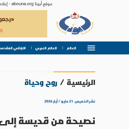
موقع أبونا abouna.org - إعلام من أجل الإنسان | يصدر عن المركز الكاثوليكي للدراسات والإعلام في الأردن - رئيس التحرير: الأب د.رفعت بدر
العالم
العالم العربي
الاراضي المقدسة
الرئيسية
/
روح وحياة
نشر الخميس، ٢١ مايو / أيار ٢٠٢٦
نصيحة من قديسة إلى ا