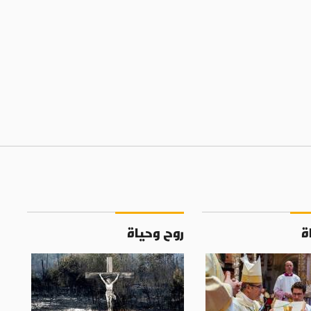
ة
روح وحياة