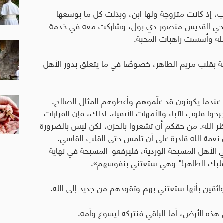
، إذ كانت متزوجة ولها ابن، وبذلت كل ما بوسعها
 الروحي القديس منصور دي بول، وشاركت معه في خدمة
 لله وأسست راهبات المحبة
.
ة بقلب مريم الطاهر، خصوصًا في ما يتعلق بدور الأهل
يما عندما يكونون قد علّموهم وأعطوهم المثال الصالح
.
جرحوا قلوب الآباء والأمهات الأتقياء. لذلك، فإن القرارات
ظر الله. من حقكم أن تشعروا بالحزن، لكن ليس بالضرورة
ن نعمة الله قادرة على أن تلمس حتى القلب القاسي
.
 الأهل المسبحة الوردية، فليرفعوا المسبحة في نهاية
 بقلبك الطاهر!" وهي ستعتني بنفوسهم».
 واثقين بأنها ستعتني بهم وتقودهم من جديد إلى الله.
هذه الأرض، أما الباقي فنتركه ليسوع وأمه.