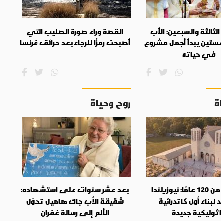
ثالثة والسبعين: الأب
القصة وراء صورة الصليب التي
ستين يبدأ أجمل مشروع
أصبحت رمزًا للرجاء بعد حرائق فرنسا
في حياته
ة
روح وحياة
بعد أكثر من 120 عامًا: نيوزيلندا
بعد عشر سنوات على استشهاده:
لبناء أول كاتدرائية
شقيقة الأب جاك هاميل تحوّل
ثوليكية جديدة
الألم إلى رسالة غفران