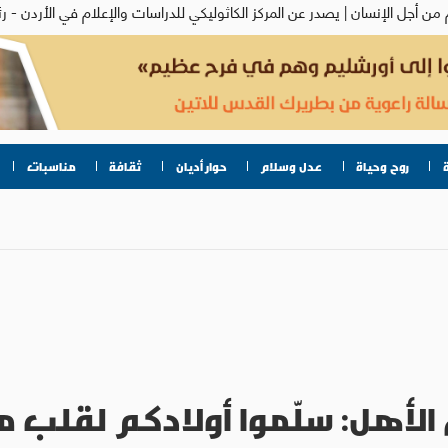
روح وحياة
عدل وسلام
حوار أديان
ثقافة
مناسبات
لأهل: سلّموا أولادكم لقلب م