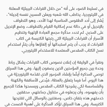
في تسليط الضوء على أنه "من خلال القراءات البيبليّة المعلنة
في الليتورجيا، يخاطب الله شعبه ويعلن المسيح نفسه إنجيله"،
يُشار إلى أحد الطقوس المناسبة لهذا الأحد، وهو التطواف
بالإنجيل أو في حالة عدم إمكانية القيام بالتطواف، وضع الإنجيل
على المذبح. ثم تحدد مذكّرة مجمع العبادة الإلهية وتنظيم
الأسرار أن القراءات البيبليّة التي رتبتها الكنيسة في كتاب
القراءات لا يجب أن يتم استبدالها أو إلغاؤها وأن يتمَّ استخدام
نسخ الكتاب المقدس المعتمدة للاستخدام الليتورجي.
ونقرأ في الوثيقة إن إعلان نصوص كتاب القراءات يشكل رباط
وحدة بين جميع المؤمنين الذين يصغون إليها، وفي هذا السياق
توصي المذكرة أيضًا بإنشاد المزمور الذي تقدّمه الليتورجيّة في
هذا اليوم. أما فيما يتعلق بالعظة، فيُدعى الأساقفة والكهنة
والشمامسة لكي يشرحوا الكتاب المقدس ويسمحوا هكذا للجميع
بأن يفهموه، وأن يجعلوه في متناول جماعتهم، محققين
خدمتهم هذه بتفانٍ خاص، ومغتنين بالوسائل التي تقترحها
الكنيسة. وفي هذا السياق تؤّكد المذكّرة على أهمية الصمت في