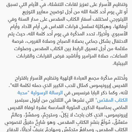
وتنظيم الأسرار على تعزيز لقاءات التنشئة، في الأيام التي تسبق
أو تلي يوم أحد كلمة الله من أجل توضيح معايير التوزيع
الليتورجي لمختلف أسفار الكتاب المقدس على مدار السنة وفي
أوقاتها، وهيكليّة تسلسل قراءات القداس في أيام الآحاد وأيام
الأسبوع. وأخيرًا، تحدد المذكّرة في يوم أحد كلمة الله، حيث يتم
الاحتفال بشكل جماعي بصلاة الصباح وصلاة الغروب، فرصة
ملائمة من أجل تعميق الرابط بين الكتاب المقدس وصلوات
الساعات، صلاة المزامير وأناشيد فرض القراءات والقراءات
البيبلية.
وتُختتم مذكّرة مجمع العبادة الإلهية وتنظيم الأسرار باقتراح
القديس إيرونيموس كمثال للحب الكبير الذي حمله لكلمة الله".
لأنه، وكما ذكر البابا فرنسيس في
الرسالة الرسولية "محبة
الكتاب المقدّس"
التي نشرها في الثلاثين من أيلول سبتمبر
الماضي بمناسبة الذكرى المئوية السادسة عشرة لوفاة القديس
إيرونيموس، الذي كان باحِث لا يَكِلّ، ومترجِمٌ، ومفسِّرٌ، وعالمٌ
متعمِّقٌ، مُولَعٌ بنشرِ الكتابِ المقدس. وهو شارِحٌ دقيقٌ لنصوصِ
الكتاب المقدس، ومدافِعٌ متحمِّسٌ ومهاجِمٌ عنيفٌ أحيانًا، للدفاعِ