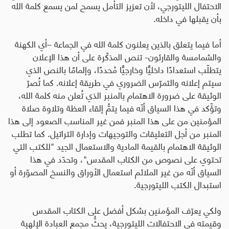
الاحتفال الليتورجي، لأن تعزيز التأمل يسمح لمن يسمع كلمة الله
بأن يقبلها في داخله.
أما فيما يتعلق بالذين يعلنون كلمة الله في الجماعة –أي الكهنة
والشمامسة والقارئون- تنص المذكّرة على أن هذا الإعلان
يتطلّب استعدادًا داخليًّا وخارجيًّا مُحددًا، وإلمامًا بالنص الذي
سيتم إعلانه والتمرّس الضروري في طريقة إعلانه. كما تُصرّ
الوثيقة على ضرورة الاهتمام بالمنبر الذي تُعلن منه كلمة الله،
وتؤّكد في هذا السياق أنّه فيما يتمُّ إلقاء العظة وتلاوة صلاة
المؤمنين من على هذا المنبر فمن غير المناسب الصعود إلى هذا
المنبر من أجل التعليقات والتوجيهات وإدارة التراتيل. كما تطلب
الوثيقة الاهتمام بالقيمة المادية والاستعمال الجيد "للكتب التي
تحتوي على نصوص من الكتاب المقدس"، وتحدّد في هذا
السياق أنّه من غير الملائم استعمال الأوراق والنسخ المصوّرة أو
استبدال الكتب الليتورجية.
ولكي يعرّف المؤمنين بشكل أفضل على الكتاب المقدس
وقيمته في الاحتفالات الليتورجية، يحثُّ مجمع العبادة الإلهية