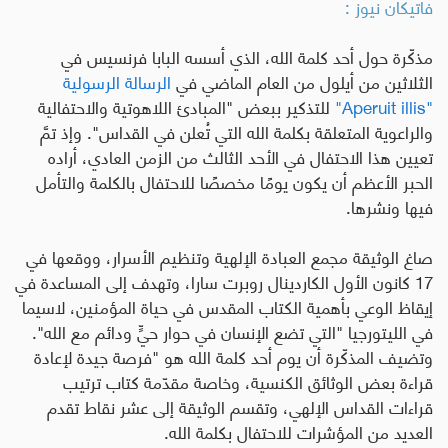
فاتيكان نيوز :
مذكّرة حول أحد كلمة الله، الذي أسسه البابا فرنسيس في
الثلاثين من أيلول من العام الماضي في
الرسالة الرسولية
"
Aperuit illis
"
للتذكير ببعض "المبادئ اللاهوتية والاحتفالية
والراعوية المتعلقة بكلمة الله التي تُعلن في القداس". وإذ تمَّ
تعيين هذا الاحتفال في الأحد الثالث من الزمن العادي، أراده
الحبر الأعظم أن يكون يومًا مخصصًا للاحتفال بالكلمة والتأمل
فيها ونشرها.
صاغ الوثيقة مجمع العبادة الإلهية وتنظيم الأسرار، ووقعها في
17 كانون الأول الكاردينال روبرت سارا، وتهدف إلى المساعدة في
إيقاظ الوعي بأهمية الكتاب المقدس في حياة المؤمنين، لاسيما
في الليتورجيا "التي تضع الإنسان في حوار حيٍّ ودائم مع الله".
وتضيف المذكّرة أن يوم أحد كلمة الله هو "فرصة جيدة لإعادة
قراءة بعض الوثائق الكنسية، وخاصة مقدّمة كتاب ترتيب
قراءات القداس الإلهي، وتقسم الوثيقة إلى عشر نقاط تقدم
العديد من المؤشرات للاحتفال بكلمة الله.