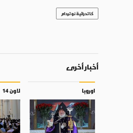
كاتدرائية نوتردام
أخبار أخرى
اوروبا
لاون 14