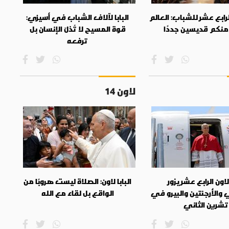
الرابع عشر للشباب: العالم
البابا لآلاف الشباب في أسيزي:
منكم قديسين جددًا
قوة المسيح لا تُذلّ الإنسان بل
ترفعه
لاون 14
 لاون الرابع عشر يزور
البابا لاون: الصلاة ليست هروبًا من
 والأرجنتين والبيرو في
الواقع بل لقاء مع الله
تشرين الثاني