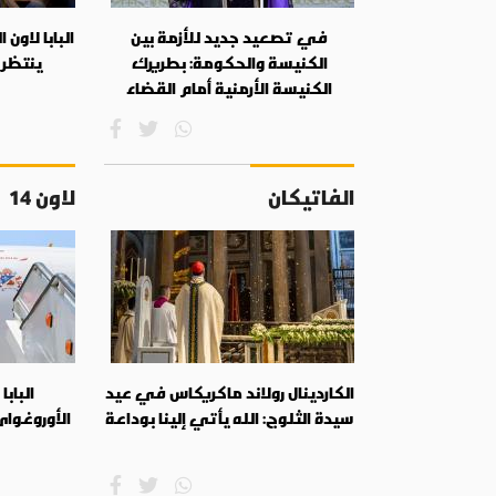
في تصعيد جديد للأزمة بين
البابا لاون 
الكنيسة والحكومة: بطريرك
ينتظر 
الكنيسة الأرمنية أمام القضاء
الفاتيكان
لاون 14
الكاردينال رولاند ماكريكاس في عيد
البابا
سيدة الثلوج: الله يأتي إلينا بوداعة
الأوروغواي