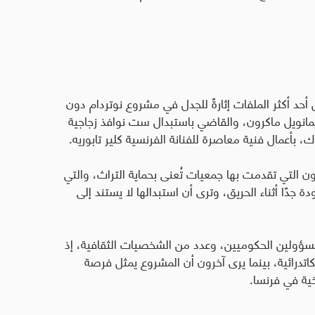
ل أحد أكثر الملفات إثارةً للجدل في مشروع نوتردام دون
مانويل ماكرون، والقاضي باستبدال ست نوافذ زجاجية
بأعمال فنية معاصرة للفنانة الفرنسية كلير تابوريه
.
ون التي تقدمت بها جمعيات تُعنى بحماية التراث، والتي
ة جدًا أثناء الحريق، وترى أن استبدالها لا يستند إلى
المسؤولين الحكوميين، وعدد من الشخصيات الثقافية، إذ
كاتدرائية، بينما يرى آخرون أن المشروع يمثل فرصة
خية في فرنسا.