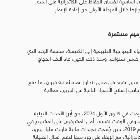
 أساسية لضمان الحفاظ على الكاتدرائية على المدى
زها خلال المرحلة الأولى من إعادة الإعمار
.
ترميم مستمرة
فتتاح كاتدرائية نوتردام في نهاية عام 2024 الحياة الليتورجية الطبيعية إلى الكنيسة، محققة الوعد الذي
ال خمس سنوات. ومنذ ذلك الحين، عاد آلاف الحجاج
مدى عقود في مبنى يتجاوز عمره ثمانية قرون، ما دفع
نب إصلاح الأضرار الناتجة عن الحريق، معالجة
وقد اعتُبرت مراسم إعادة افتتاح الكاتدرائية، التي أُقيمت في كانون الأول 2024، من أبرز الأحداث الدينية
.
وفي الوقت نفسه، يأمل المشرفون على المشروع في
إعادة إحياء روح التضامن التي ظهرت عقب حريق عام 2019، حين جُمعت تعهدات مالية قاربت مليار يورو،
تدرائية، مع الإبقاء على جزء منها لدعم أعمال الصيانة