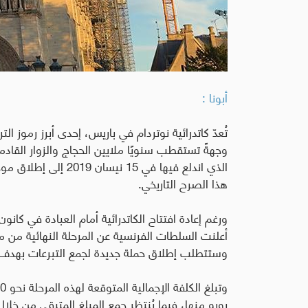
أبونا :
تُعدّ كاتدرائية نوتردام في باريس، إحدى أبرز رموز 
وجهةً تستقطب سنويًا ملايين الحجاج والزوار القادم
الذي اندلع فيها في 5
هذا الصرح التاريخي
.
وستتطلب إطلاق حملة جديدة لجمع التبرعات بهدف تأمين 130 مل
يورو منها، فيما يُنتظر جمع المبلغ المتبقي من خل