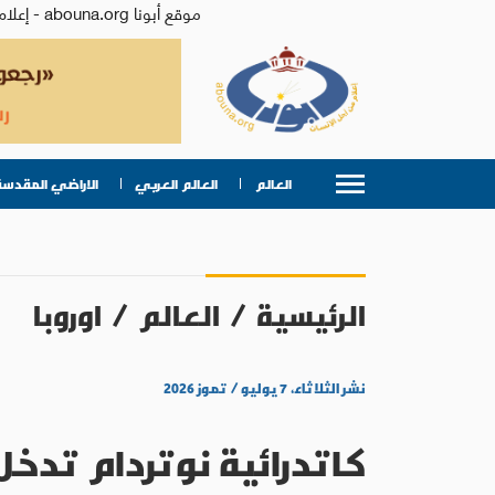
موقع أبونا abouna.org - إعلام من أجل الإنسان | يصدر عن المركز الكاثوليكي للدراسات والإعلام في الأردن - رئيس التحرير: الأب د.رفعت بدر
العالم
العالم العربي
الاراضي المقدسة
الرئيسية
/
العالم
/
اوروبا
نشر الثلاثاء، ٧ يوليو / تموز ٢٠٢٦
كاتدرائية نوتردام تدخل 