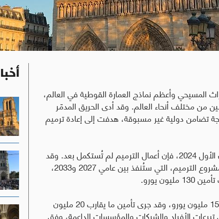
أخبا
التراث المسيحي وأعظم نماذج العمارة القوطية في العالم،
ين من مختلف أنحاء العالم
.
وقد أدى الحريق المدمّر
1 نيسان 2019 إلى إطلاق موجة تضامن دولية غير مسبوقة، هدفت إلى إعادة ترميم
ورغم إعادة افتتاح الكاتدرائية أمام العبادة في كانون الأول 2024، فإن أعمال الترميم لم تُستكمل بعد. وقد
أعلنت السلطات الفرنسية عن المرحلة النهائية من مشروع الترميم، التي ستُنفذ بين عامي 2027 و2033،
يون يورو
.
وتبلغ الكلفة الإجمالية المتوقعة لهذه المرحلة نحو 150 مليون يورو، وقد جرى تأمين ما يقارب 20 مليون
ال تبرعات الأفراد والشركات والمؤسسات الداعمة، وفق