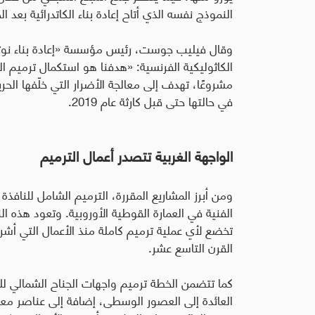
النموذج نفسه الذي أتاح إعادة بناء الكاتدرائية بعد ال
وقال فيليب جوست، رئيس مؤسسة «إعادة بناء نوتر
الكاثوليكية الفرنسية: «هدفنا هو استكمال ترميم ال
مشروعًا، تهدف إلى معالجة الأضرار التي خلّفها الح
في حالتها حتى قبل كارثة عام 2019
.
الواجهة الغربية تتصدر أعمال الترميم
ومن أبرز المشاريع المقررة، الترميم الشامل للنافذة 
الفنية في العمارة القوطية الأوروبية. وتعود هذه الن
تخضع لأي عملية ترميم كاملة منذ الأعمال التي أ
القرن التاسع عشر
.
كما تتضمن الخطة ترميم واجهات الجناح الشمالي لل
العائدة إلى العصور الوسطى، إضافة إلى عناصر معم