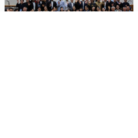
حوار أديان
أبونا :
بعد أكثر بقليل من عامين على إطلاق حوار مؤسسي بين
المسيحية والكونفوشيوسية، جرى توقيع إعلان مشترك في
ختام ندوة عُقدت يومي 4 و5 آب 2026 في سيول، عاصمة كوريا
الجنوبية. وفي هذا
...المزيد