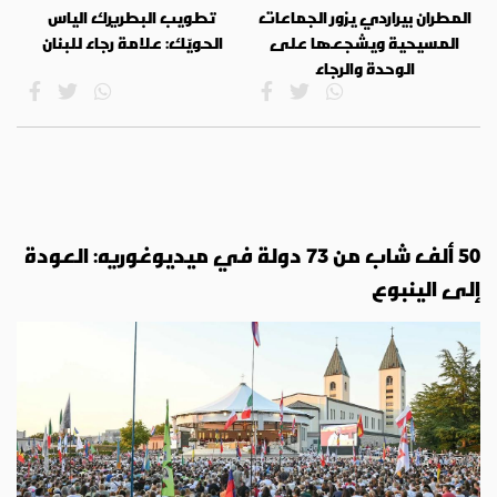
المطران بيراردي يزور الجماعات
تطويب البطريرك الياس
المسيحية ويشجعها على
الحويّك: علامة رجاء للبنان
الوحدة والرجاء
50 ألف شاب من 73 دولة في ميديوغوريه: العودة
إلى الينبوع