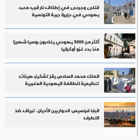
قتلى وجرحى في إطلاق نار قرب معبد
يهودي في جزيرة جربة التونسية
أكثر من 3000 يهودي يغادرون روسيا شهريًا
منذ بدء غزو أوكرانيا
الملك محمد السادس يقرّ تشكيل هيئات
تنظيمية للطائفة اليهودية المغربية
البابا فرنسيس: الحوار بين الأديان، ترياق ضدّ
التطرف