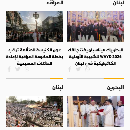
لبنان
العراق
البطريرك ميناسيان يفتتح لقاء
عون الكنيسة المتألمة ترحّب
WAYD 2026 للشبيبة الأرمنية
بخطة الحكومة العراقية لإعادة
الكاثوليكية في لبنان
العائلات المسيحية
البحرين
لبنان