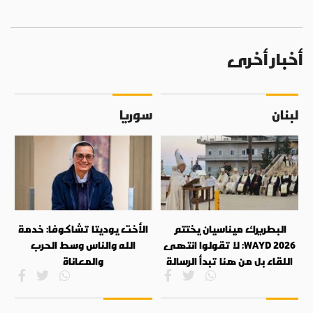
أخبار أخرى
لبنان
سوريا
البطريرك ميناسيان يختتم
الأخت يوديتا تشاكوفا: خدمة
WAYD 2026: لا تقولوا انتهى
الله والناس وسط الحرب
اللقاء بل من هنا تبدأ الرسالة
والمعاناة