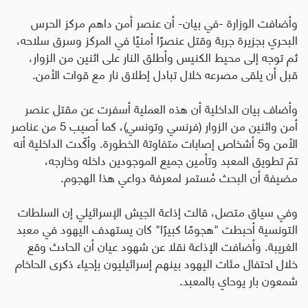
وأضافت الوزارة -في بيان- أن عنصر أمن داهم مركز الحرس
البحري بجزيرة جربة وقتل عنصرًا أمنيًا في المركز وسرق سلاحه،
ثم توجه إلى محيط الكنيس وأطلق النار على اثنين من الزوار،
قبل أن يلقى مصرعه خلال تبادل إطلاق نار مع قوات الأمن.
وأضاف بيان الداخلية أن هذه العملية أسفرت عن مقتل عنصر
أمن واثنين من الزوار (فرنسي وتونسي)، كما أصيب 5 من عناصر
الأمن و5 أشخاص إصابات متفاوتة الخطورة. وأكّدت الداخلية أنه
تمّ تطويق المعبد وتأمين جميع الموجودين داخله وخارجه،
مضيفة أن البحث مُستمر لمعرفة دواعي هذا الهجوم.
وفي سياق متصل، قالت إذاعة الجيش الإسرائيلي إن السلطات
التونسية أحبطت "هجومًا كبيرًا" كان يستهدف اليهود في معبد
الغريبة. وأضافت الإذاعة نقلا عن شهود عيان أن الحادث وقع
خلال احتفال مئات اليهود بينهم إسرائيليون بإحياء ذكرى الحاخام
شمعون بار يوحاي بالمعبد.