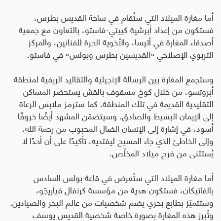
أما مغارة الميلاد التي ستُقام في ساحة القديس بطرس،
فستكون من إعداد أبرشية كييتي-فاستو، بالتعاون مع جمعية
أصدقاء المغارة في أتيسا، والأخوية الحرة للفنانين، والمركز
التربوي الإصلاحي «القديسين بطرس وبولس» في فاستو
.
وستجمع المغارة بين الرسالة الإنجيلية والتقاليد الريفية لمنطقة
أبروتسو، من خلال كوخ مسقوف بالقش يستحضر المساكن
التقليدية القديمة في تلك المنطقة. كما سترمز ملابس الرعاة
إلى الإيمان البسيط والصادق
.
وسيتضمّن المشهد أيضًا خروفًا
أسود، في إشارة إلى الإنسان الضال المحبوب من رحمة الله،
وإلى الخاطئ الذي جاء المسيح ليفتديه، تأكيدًا على أن أحدًا لا
يُستثنى من فرح ميلاد المخلّص
.
أما مغارة الميلاد التي ستُعرض في قاعة بولس السادس
بالفاتيكان، فستكون هدية من مؤسسة كرنفال فياريجّو،
وستتميّز بطابع بحري يضم شخصيات من عالم البحر والصيادين
.
وتُبرز هذه المغارة بصورة خاصة شخصية القديس يوسف