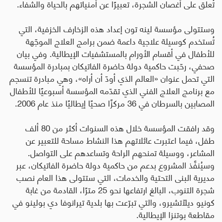
تُعلَّق على أغصان الشجرة، تعبيرًا عن أمنياتهم بالحياة والشفاء
.
وستتولى مؤسسة لينه تون
إعداد هذه الزخارف الخزفية، التي
تُستخدم كوسيلة علاجية داعمة ضمن برامج العلاج الموجّهة
للأطفال في أقسام الأورام بالمستشفيات الإيطالية
.
وفي بيان
صحفي، رحّبت حاكمية دولة حاضرة الفاتيكان بمبادرة المؤسسة
التي تحمل عنوان «العالم الذي أودّ أن أراه»، وهي مبادرة تنسجم
مع برنامج العلاج الفني الذي تقدّمه المؤسسة أسبوعيًا للأطفال
المصابين بالسرطان في 36 مركزًا صحيًا إيطاليًا منذ عام 2006
.
وقد رافقت المؤسسة خلال هذه السنوات أكثر من 80 ألف
طفل، فيما اعتبرت عائلاتهم هذا النشاط مساحة للتعبير عن
المشاعر، ووسيلة تمنحهم الراحة وتساعدهم على التواصل
.
وسيُنفَّذ المشروع بدعم من حاكمية دولة حاضرة الفاتيكان، عبر
مديرية البنى التحتية والخدمات، التي ستتولى هذا العام نصب
شجرة التنوب، البالغ ارتفاعها نحو 25 مترًا، القادمة من غابة
كونيو ديلّاتشيرو، والتي تبرّعت بها بلدية تيرانوفا دي بولينو في
مقاطعة بوتنزا الإيطالية
.