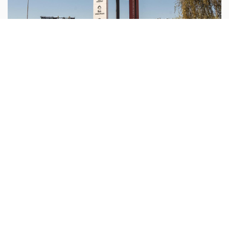
امريكا اللاتينية
أبونا :
اختتمت أبرشية لاريوخا، في غرب الأرجنتين، الاحتفالات
بالذكرى الخمسين لاستشهاد الطوباوي المطران إنريكي أنخيليلي
وثلاثة من رفاقه، الذين قُتلوا عام 1976 خلال سنوات الدكتاتورية
...المزيد