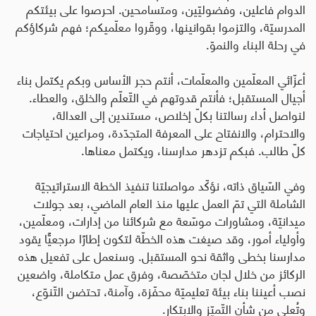
الدوام فاعلين، وفضوليّين، ومتسامحين. احرصوا على بيئتكم
المدرسيّة، والتزموا بقوانينها، ووقّروا معلّميكم؛ فهم شركاؤكم
في رحلة البناء والنموّ
.
أعزّائي المعلّمين والمعلّمات، أنتم حجر الأساس وبكم يكتمل بناء
أجيال المستقبل؛ فأنتم قدوتهم في التّعلّم والخلق، والعطاء.
لنواصل أداء رسالتنا بكلّ إخلاص، مستندين إلى العدالة،
والاحترام، والانفتاح على المعرفة المتجدّدة، ومراعين احتياجات
كلّ طالب. فبكم تزدهر مدارسنا، ويكتمل معناها
.
وفي السّياق ذاته، نؤكّد مواصلتنا تنفيذ الخطة الاستراتيجيّة
الشاملة التي تمّ العمل عليها منذ العام الماضي، بعد جولات
ميدانيّة، ومشاورات موسّعة مع شركائنا من إدارات، ومعلّمين،
وأولياء أمور، وقد صيغت هذه الخطّة لتكون إطارًا مرجعيًّا يقود
مدارسنا بخطى واثقة نحو المستقبل. وسنعمل على تفعيل هذه
الركائز من خلال لجان متخصّصة، وفرق عمل متكاملة، واضعين
نصب أعيننا بناء بيئة تعليميّة محفّزة، وآمنة، تحتضن التّنوّع،
وتُعلي من شأن التّميّز والابتكار
.