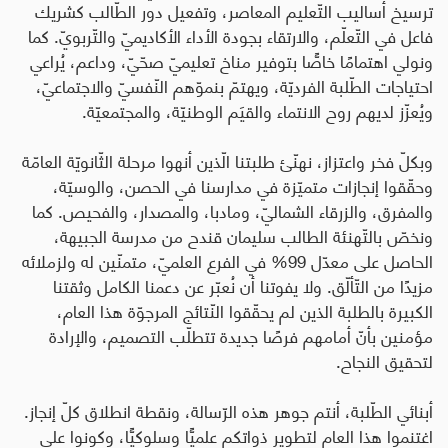
ترسيخ أساليب التّعليم المعاصر، وتفعيل دور الطّالب كشريك
فاعل في التّعلّم، والارتقاء بجودة الأداء الأكاديميّ والتّربويّ. كما
ونولي اهتمامًا خاصًّا بتوفير مناخ تعليميّ صحّيّ، وداعم، يُراعي
احتياجات الطّلبة الفرديّة، ويهتمّ بنموّهم النّفسيّ والاجتماعيّ،
ويُعزّز لديهم روح الانتماء والقيَم الوطنيّة، والمجتمعيّة.
وبكلّ فخر واعتزاز، نهنّئ طلبتنا الّذين أنهوا مرحلة الثّانويّة العامّة
وحقّقوا إنجازات متميّزة في مدارسنا في الحصن، والوسيّة،
والمفرق، والزرقاء الشماليّ، ومادبا، والمصدار، والفحيص. كما
ونخصّ بالتّهنئة الطالب سليمان قندح من مدرسة الجبيهة،
الحاصل على معدّل
99
% في الفرع العلميّ، متمنّين له ولزملائه
مزيدًا من التّألّق. ولا يفوتنا أن نُعبّر عن دعمنا الكامل وثقتنا
الكبيرة بالطلبة الذين لم يحقّقوا النّتائج المرجوّة هذا العام،
مؤمنين بأنّ أمامهم فرصًا جديدة تتطلّب التصميم، والإرادة
لتحقيق النجاح.
أبنائي الطّلبة، أنتم جوهر هذه الرّسالة، ونقطة انطلاق كلّ إنجاز.
اغتنموا هذا العام لتطوير ذواتكم علميًّا وسلوكيًّا، وكونوا على