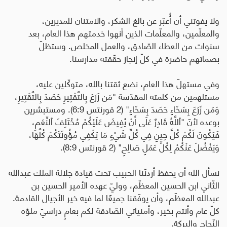
ولا يفوتني أن أُعبّر عن بالغ الشكر، والامتنان للمديرين،
والمعلّمين، والمعلّمات الذين أنهوا خدمتهم هذا العام، بعد
سنوات من العطاء الصّادق، والعمل المخلص. وستظلّ
بصماتهم حاضرة في كلّ إنجاز حقّقته مدارسنا
.
وفي مستهلّ هذا العام، نضع ثقتنا بالله، متوكّلين عليه،
مستلهمين من كلمته المقدّسة "مَن زَرَعَ بِالتَّقْتِيرِ حَصَدَ بِالتَّقْتِيرِ،
وَمَن زَرَعَ بِسَخَاءٍ حَصَدَ بِسَخَاءٍ" (2 قورنتس 6:9). ومستبشرين
بوعده
لأنّ "
ٱللَّهُ قَادِرٌ عَلَى أَنْ يُفِيضَ عَلَيْكُمْ مُخْتَلِفَ ٱلنِّعَمِ،
فَيَكُونَ لَكُمْ كُلَّ حِينٍ فِي كُلِّ شَيْءٍ مَا يَكْفِي مُؤُونَتَكُمْ كُلَّهَا،
وَيَفْضُلَ عَنْكُمْ لِكُلِّ عَمَلٍ صَالِحٍ" (
2
قورنتس
8:9
).
نسأل الله أن يحفظ أردنّنا الحبيب تحت قيادة جلالة الملك عبدالله
الثّاني ابن الحسين المعظّم، ووليّ عهده الأمير الحسين بن
عبدالله المعظّم، وأن يوفّقنا جميعًا لما فيه خير الأجيال القادمة
.
كلّ عام وأنتم بخير، وأمنياتي الصّادقة لكم بعامٍ دراسيّ ملؤه
النّجاح والبركة
.