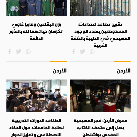
تقرير: تصاعد اعتداءات
رزان البقاعين وماريا غاوي
المستوطنين يهدد الوجود
تكرّسان حياتهما لله بالنذور
المسيحي في الطيبة بالضفة
الدائمة
الغربية
الاردن
الاردن
معرض الأردن: فجر المسيحية
انطلاق الدورات التدريبية
يصل إلى متحف الكتاب
لطلبة الجامعات حول الذكاء
المقدس بواشنطن
الاصطناعي وتعزيز الحوار