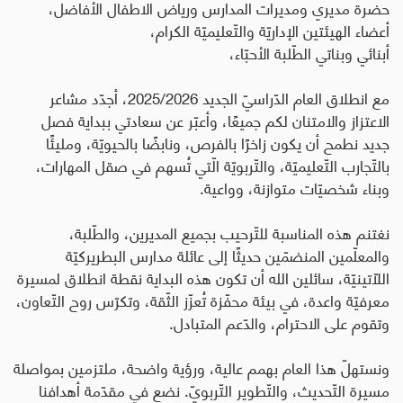
حضرة مديري ومديرات المدارس
ورياض الاطفال
الأفاضل،
أعضاء الهيئتين الإداريّة والتّعليميّة الكرام،
أبنائي وبناتي الطّلبة الأحبّاء،
مع انطلاق العام الدّراسيّ الجديد
2025/2026
، أجدّد مشاعر
الاعتزاز والامتنان لكم جميعًا، وأعبّر عن سعادتي ببداية فصل
جديد نطمح أن يكون زاخرًا بالفرص، ونابضًا بالحيويّة، ومليئًا
بالتّجارب التّعليميّة، والتّربويّة الّتي تُسهم في صقل المهارات،
وبناء شخصيّات متوازنة، وواعية.
نغتنم هذه المناسبة للتّرحيب بجميع المديرين، والطّلبة،
والمعلّمين المنضمّين حديثًا إلى عائلة مدارس البطريركيّة
اللّاتينيّة، سائلين الله أن تكون هذه البداية نقطة انطلاق لمسيرة
معرفيّة واعدة، في بيئة محفّزة تُعزّز الثّقة، وتكرّس روح التّعاون،
وتقوم على الاحترام، والدّعم المتبادل.
ونستهلّ هذا العام بهمم عالية، ورؤية واضحة، ملتزمين بمواصلة
مسيرة التّحديث، والتّطوير التّربويّ. نضع في مقدّمة أهدافنا