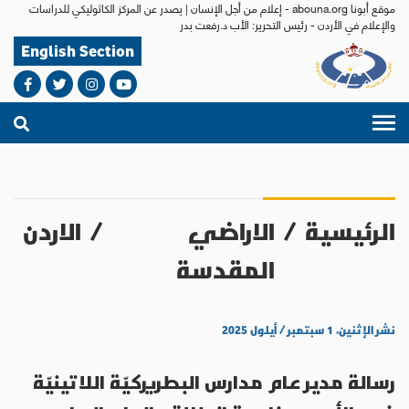
موقع أبونا abouna.org - إعلام من أجل الإنسان | يصدر عن المركز الكاثوليكي للدراسات
والإعلام في الأردن - رئيس التحرير: الأب د.رفعت بدر
English Section
الرئيسية
/
الاراضي
/
الاردن
المقدسة
نشر الإثنين، ١ سبتمبر / أيلول ٢٠٢٥
رسالة مدير عام مدارس البطريركيّة اللاتينيّة