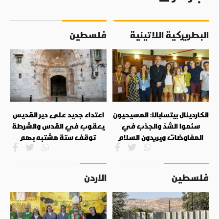
البطريركية اللاتينية
فلسطين
الكاردينال بيتسابالا: المسيحيون
اعتداء جديد على دير القديس
سئموا الشدّ والجذب في
يعقوب في القدس والشرطة
المفاوضات ويريدون السلام
توقف ستة مشتبه بهم
فلسطين
الاردن