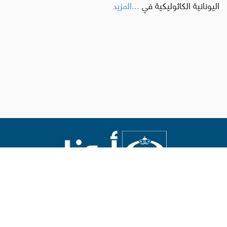
اليونانية الكاثوليكية في
...المزيد
Abouna.org
يصدر عن المركز الكاثوليكي للدراسات والإعلام في الأردن
رئيس التحرير: الأب د.رفعت بدر