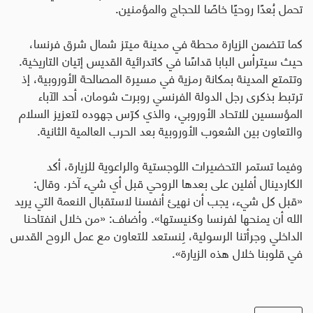
تحمل بُعدًا روحيًا خاصًا للحجاج والمؤمنين
.
كما تتضمن الزيارة محطة في مدينة ميتز شمال شرق فرنسا،
حيث سيترأس البابا قداسًا في كاتدرائية القديس إتيان التاريخية.
وتتمتع المدينة بمكانة رمزية في مسيرة المصالحة الأوروبية، إذ
ترتبط بذكرى رجل الدولة الفرنسي روبرت شومان، أحد الآباء
المؤسسين للاتحاد الأوروبي، والذي كرّس جهوده لتعزيز السلام
والتعاون بين الشعوب الأوروبية بعد الحرب العالمية الثانية
.
وفيما تستمر التحضيرات اللوجستية والراعوية للزيارة، أكد
الكاردينال أفلين على بعدها الروحي قبل أي شيء آخر
.
وقال:
«قبل كل شيء، يجب أن نهيئ أنفسنا لاستقبال النعمة التي يريد
الله أن يمنحها لفرنسا وكنيستها». وأضاف: «من خلال انفتاحنا
الداخلي وجرأتنا الرسولية، لِنستعد للتعاون مع عمل الروح القدس
في قلوبنا خلال هذه الزيارة».