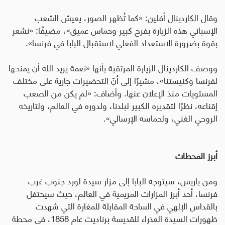
وقال الكاردينال أفلين: «كما تُظهر الصور، يعيش الشعب
الإسباني هذه الزيارة بفرح كبير وحماس عميق»، مضيفًا: «نشعر
بقوة بضرورة الاستعداد الفعلي لاستقبال البابا في فرنسا».
ووصف الكاردينال الزيارة المرتقبة بأنها «نعمة يريد الله أن يمنحها
لفرنسا وكنيستنا»، مشيرًا إلى أنّ التحضيرات جارية على مختلف
المستويات منذ الإعلان عنها
.
وأضاف: «لم يكن من الصعب
إقناعه، نظرًا لتقديره الكبير لبلدنا، ولدوره في العالم، ولتاريخه
الروحي الغني، ولحماسه الإرسالي».
أبرز المحطات
ومن باريس، سيتوجه البابا إلى مزار سيدة لورد جنوب غرب
فرنسا، أحد أبرز المزارات المريمية في العالم، حيث سيحتفل
بالقداس الإلهي في الساحة المقابلة للمغارة التي شهدت
ظهورات السيدة العذراء للقديسة برناديت عام 1858، في محطة