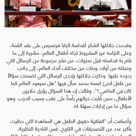
وقدمت جلالتها الشكر لقداسة البابا فرنسيس على عقد القمة،
وعلى التزامه غير المشروط تجاه أطفال العالم، مشيرة إلى ما
قام به قداسته قبل سنوات، من نشر مجموعة من الرسائل التي
وصلته من أولاد وبنات من مختلف أنحاء العالم، إلى جانب
ردوده عليها. وذكرت جلالتها بإحدى الرسائل التي تضمنت سؤالاً
من طفل لاجئ اسمه محمد سأل فيها "هل سيعود العالم كما
كان في الماضي؟
"
. وقالت إن هذا السؤال يؤرق ملايين
الأطفال، ممن قُلبت حياتهم رأساً على عقب بسبب الحرب. وهو
سؤال ما من إجابات سهلة له
.
وأضافت أن "اتفاقية حقوق الطفل هي المعاهدة التي حظيت
بأكبر عدد من التصديقات في التاريخ. فمن الناحية النظرية،
الإجماع واضح: كل حق لكل طفل. ومع ذلك، يتم استثناء الكثير