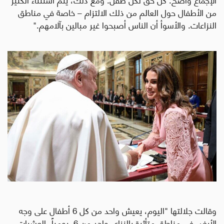
من الأطفال حول العالم من ذلك الالتزام – خاصة في مناطق
النزاعات. والأسوأ أن الناس أصبحوا غير مبالين بآلامهم
."
وقالت جلالتها "اليوم، يعيش واحد من كل 6 أطفال على وجه
الأرض في مناطق متأثرة بالنزاع. واحد من 6. يومياً، العشرات