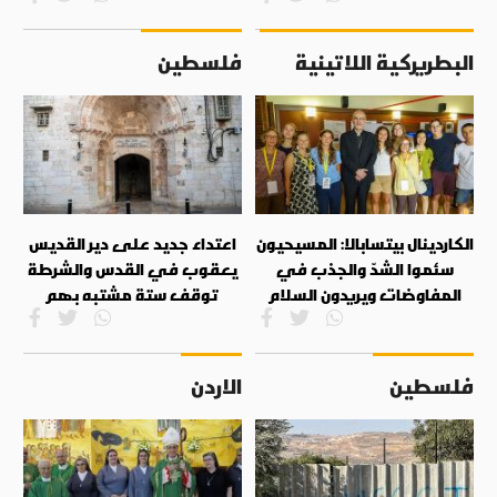
البطريركية اللاتينية
فلسطين
الكاردينال بيتسابالا: المسيحيون
اعتداء جديد على دير القديس
سئموا الشدّ والجذب في
يعقوب في القدس والشرطة
المفاوضات ويريدون السلام
توقف ستة مشتبه بهم
فلسطين
الاردن