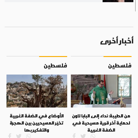
أخبار أخرى
فلسطين
فلسطين
من الطيبة: نداء إلى البابا لاون
الأوضاع في الضفة الغربية
لحماية آخر قرية مسيحية في
تخيّر المسيحيين بين الهجرة
الضفة الغربية
والتفكير بها