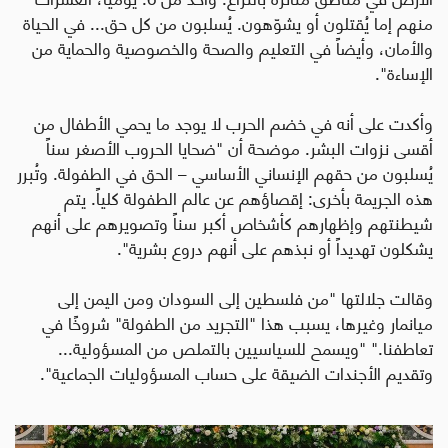
منهم إما يُقتلون أو يشوّهون. يُسلبون من كل حق... في الحياة
والأمان، وأيضاً في التعليم والصحة والخصوصية والحماية من
الإساءة".
وأكدت على أنه في خضم الحرب لا يوجد ما يحمي الأطفال من
أقسى نزوات البشر. موضحة أن "ضحايا الحروب الأصغر سناً
يُسلبون من حقهم الإنساني الأساسي – الحق في الطفولة. وتُبرر
هذه الجريمة بأخرى: إقصاؤهم عن عالم الطفولة كلياً. يتم
شيطنتهم وإظهارهم كأشخاص أكبر سناً وتصويرهم على أنهم
يشكلون تهديداً أو نبذهم على أنهم دروع بشرية".
وقالت جلالتها "من فلسطين إلى السودان ومن اليمن إلى
ميانمار وغيرها، يسبب هذا "التجريد من الطفولة" شروخًا في
تعاطفنا." "ويسمح للسياسيين بالتملص من المسؤولية...
وتقديم الأجندات الضيقة على حساب المسؤوليات الجماعية".