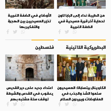
من الطيبة: نداء إلى البابا لاون
الأوضاع في الضفة الغربية
لحماية آخر قرية مسيحية في
تخيّر المسيحيين بين الهجرة
الضفة الغربية
والتفكير بها
البطريركية اللاتينية
فلسطين
الكاردينال بيتسابالا: المسيحيون
اعتداء جديد على دير القديس
سئموا الشدّ والجذب في
يعقوب في القدس والشرطة
المفاوضات ويريدون السلام
توقف ستة مشتبه بهم