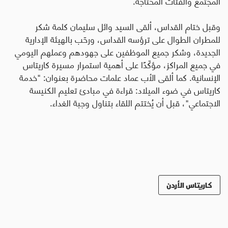
المجتمع والفئات المحتاجة.
وقبل ختام القداس، ألقى السيد وائل سليمان كلمة شكر
للمطران الطوال على ترؤسه القداس، ورحّب بالهيئة الإدارية
الجديدة، وشكر جميع الموظفين على جهودهم وعملهم اليومي
في جميع المراكز، مؤكّدًا على أهمية استمرار مسيرة كاريتاس
الإنسانية. كما ألقى الأب عماد علمات محاضرة بعنوان: "خدمة
كاريتاس في ضوء الميلاد: قراءة في مبادئ تعليم الكنيسة
الاجتماعي"، قبل أن يُختتم اللقاء بتناول وجبة الغداء.
كاريتاس الأردن