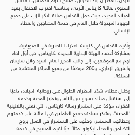
السنوي لعائلة كاريتاس الأردن، بمناسبة اقتراب الاحتفال بعيد
الميلاد المجيد، حيث حمل القداس صلاة شكر للرّب على جميع
الجهود المبذولة خلال العام في خدمة المحتاجين والعطاء
الإنساني.
وأقيم القداس في كنيسة العذراء الناصرية في الصويفية،
بمشاركة أعضاء الهيئة الإدارية الجديدة لكاريتاس، في أوّل لقاء
لهم مع الموظفين، إلى جانب المدير العام السيد وائل سليمان
والفريق الإداري، و280 موظفًا من جميع المراكز المنتشرة في
المملكة.
وخلال عظته، شدّد المطران الطوال على روحانية الميلاد، داعيًا
إلى استقبال ميلاد يسوع بين الناس وتعزيز المحبة وخدمة
الفقراء، مؤكدًا على استمرار رسالة كاريتاس، التي تعني باللاتينية
"المحبة". وشكر سيادته جميع العاملين في العائلة على خدمتهم
وعطائهم المستمر، وحثّهم على الاستمرار في العمل بروح
التضامن والعطاء ليكونوا مثالاً حيًّا لقيم المسيح في خدمة