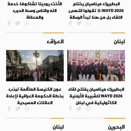
البطريرك ميناسيان يختتم
الأخت يوديتا تشاكوفا: خدمة
WAYD 2026: لا تقولوا انتهى
الله والناس وسط الحرب
اللقاء بل من هنا تبدأ الرسالة
والمعاناة
لبنان
العراق
البطريرك ميناسيان يفتتح لقاء
عون الكنيسة المتألمة ترحّب
WAYD 2026 للشبيبة الأرمنية
بخطة الحكومة العراقية لإعادة
الكاثوليكية في لبنان
العائلات المسيحية
البحرين
لبنان