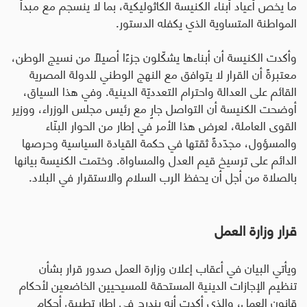
ما يخص أعياد أبناء الكنيسة الكاثوليكية، بما لا ينسجم مع مبدأ
المواطنة المتساوية الذي يكفله الدستور
.
وأكدت الكنيسة أن أبناءها يشكّلون جزءًا أصيلًا من نسيج الوطن،
معتبرةً أن القرار لا يتوافق مع النهج الوطني للدولة المصرية
القائم على العدالة واحترام التعدديّة الدينية. وفي هذا السياق،
أوضحت الكنيسة أن التواصل جارٍ مع رئيس مجلس الوزراء، ووزير
القوى العاملة، لعرض هذا الأمر في إطار من الحوار البنّاء
والمسؤول، مجدّدةً ثقتها في حكمة القيادة السياسية وحرصها
الدائم على ترسيخ قيم العدل والمساواة. وختمت الكنيسة بيانها
بالصلاة من أجل أن يحفظ الرب السلام والاستقرار في البلاد.
قرار وزارة العمل
ويأتي البيان في أعقاب إعلان وزارة العمل صدور قرار بشأن
تنظيم الإجازات الدينية المستحقة للمسيحيين الخاضعين لأحكام
قانون العمل، والذي أكدت أنه يندرج في إطار تطبيق أحكام