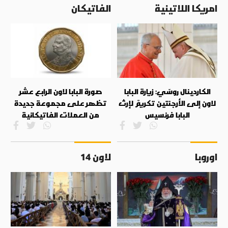
امريكا اللاتينية
الفاتيكان
الكاردينال روسّي: زيارة البابا
صورة البابا لاون الرابع عشر
لاون إلى الأرجنتين تكريمٌ لإرث
تظهر على مجموعة جديدة
البابا فرنسيس
من العملات الفاتيكانية
اوروبا
لاون 14