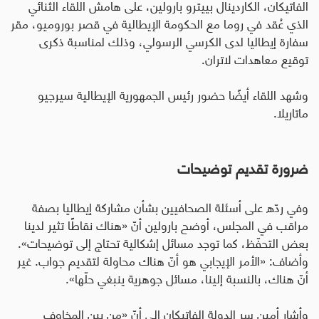
الفاتيكان، الكاردينال بييترو بارولين، على هامش اللقاء الثنائي
الذي عُقد في روما مع الحكومة الإيطالية في قصر بوروميو، مقر
سفارة إيطاليا لدى الكرسي الرسولي، وذلك لمناسبة ذكرى
توقيع معاهدات لاتران
.
وشهد اللقاء أيضًا حضور رئيس الجمهورية الإيطالية سيرجيو
ماتاريلا.
ضرورة تقديم توضيحات
وفي ردّه على أسئلة الصحافيين بشأن مشاركة إيطاليا بصفة
مراقب في المجلس، أوضح بارولين أنّ «هناك نقاطًا تثير لدينا
بعض التحفّظ، كما توجد مسائل إشكالية تحتاج إلى توضيحات».
وأضاف: «الأمر الإيجابي هو أنّ هناك محاولة لتقديم جواب. غير
أنّ هناك، بالنسبة إلينا، مسائل جوهرية ينبغي حلّها».
وأشار أمين سر الدولة الفاتيكان إلى أنّ «من بين المخاوف