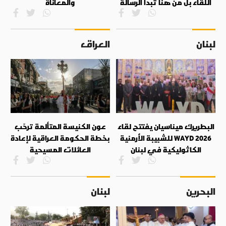
اللقاء بل من هنا تبدأ الرسالة
والمعاناة
لبنان
العراق
البطريرك ميناسيان يفتتح لقاء
عون الكنيسة المتألمة ترحّب
WAYD 2026 للشبيبة الأرمنية
بخطة الحكومة العراقية لإعادة
الكاثوليكية في لبنان
العائلات المسيحية
البحرين
لبنان