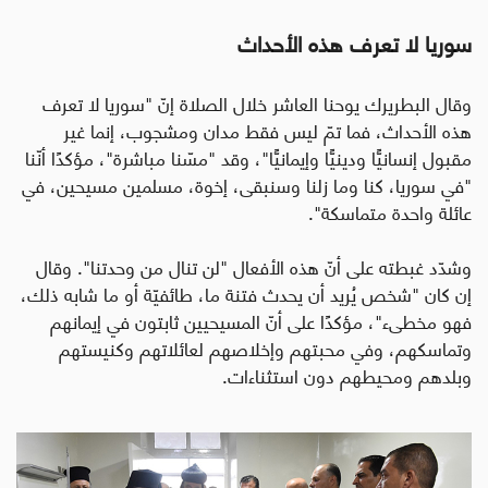
سوريا لا تعرف هذه الأحداث
وقال البطريرك يوحنا العاشر خلال الصلاة إنّ "سوريا لا تعرف
هذه الأحداث، فما تمّ ليس فقط مدان ومشجوب، إنما غير
مقبول إنسانيًّا ودينيًّا وإيمانيًّا"، وقد "مسّنا مباشرة"، مؤكدًا أنّنا
"في سوريا، كنا وما زلنا وسنبقى، إخوة، مسلمين مسيحين، في
عائلة واحدة متماسكة".
وشدّد غبطته على أنّ هذه الأفعال "لن تنال من وحدتنا". وقال
إن كان "شخص يُريد أن يحدث فتنة ما، طائفيّة أو ما شابه ذلك،
فهو مخطىء"، مؤكدًا على أنّ المسيحيين ثابتون في إيمانهم
وتماسكهم، وفي محبتهم وإخلاصهم لعائلاتهم وكنيستهم
وبلدهم ومحيطهم دون استثناءات.