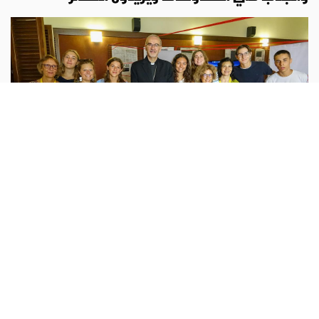
البطريركية اللاتينية
أبونا :
قال بطريرك القدس للاتين، الكاردينال بييرباتيستا
بيتسابالا، الموجود في مدينة أسيزي للمشاركة في الزيارة الرعوية
التي يقوم بها البابا لاون الرابع عشر، السادس من آب، وافتتاح
البيت
...المزيد