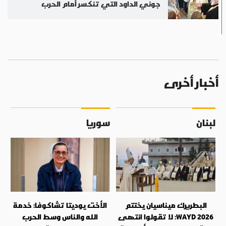
جوني الداود التي تنكسر أمام الحرب
أخبار أخرى
لبنان
سوريا
البطريرك ميناسيان يختتم
الأخت يوديتا تشاكوفا: خدمة
WAYD 2026: لا تقولوا انتهى
الله والناس وسط الحرب