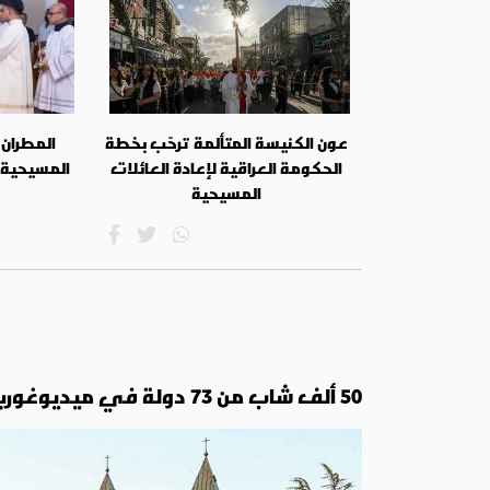
عون الكنيسة المتألمة ترحّب بخطة
المطران 
الحكومة العراقية لإعادة العائلات
المسيحية
المسيحية
50 ألف شاب من 73 دولة في ميديوغوريه: العودة إلى الينبوع