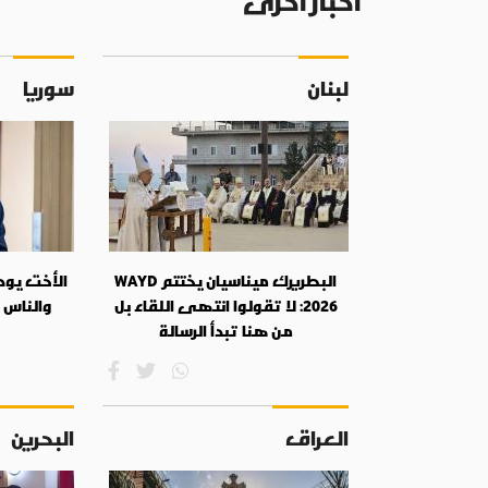
أخبار أخرى
لبنان
سوريا
البطريرك ميناسيان يختتم WAYD
الأخت يودي
2026: لا تقولوا انتهى اللقاء بل
والناس 
من هنا تبدأ الرسالة
العراق
البحرين