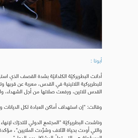
أبونا :
أدانت البطريركيّة الكلدانيّة بشدة القصف الذي است
للبطريركية اللاتينية في القدس، معربة عن قربها وتض
القدس للاتين، ورفعت صلاتها من أجل الشهداء، وال
وقالت: "إن استهداف أماكن العبادة لكل الديانات والت
وناشدت البطريركيّة "المجتمع الدولي للتحرّك لإنهاء
والتي أودت بحياة الآلاف وشرَّدت الملايين"، مؤكدة أن
المسؤولة هي التي تحلّ المشاكل بين الدول".