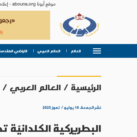
موقع أبونا abouna.org - إعلام من أجل الإنسان | يصدر عن المركز الكاثوليكي للدراسات والإعلام في الأردن - رئيس التحرير: الأب د.رفعت بدر
العالم
العالم العربي
الاراضي المقدسة
الرئيسية
/
العالم العربي
/
نشر الجمعة، ١٨ يوليو / تموز ٢٠٢٥
البطريركية الكلدانيّة