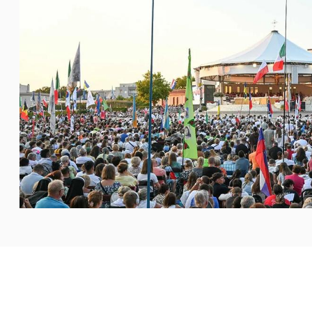
 الشباب الدولي (ملاديفيست) في ميديوغوريه، التي أُقيمت من
...المزيد