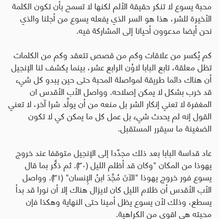
محبة يسوع لا تنكر حقيقة الألم لكنها لا تسمح بأن تكون الكلمة
الأخيرة للشر، هذا هو السر الذي يفعله يسوع من أجلنا والذي
نحن أيضا مدعوون أحيانا إلى المشاركة فيه
.
كم يُكسر من علاقات وكم من قصص تتعقد وكم من الكلمات
تظل معلقة، تابع البابا لاوُن الرابع عشر، بينما يكشف لنا الإنجيل
أن هناك دائما طريقة لمواصلة المحبة حتى حين يبدو كل شيء
قد خرب بشكل لا يمكن إصلاحه. وواصل الأب الأقدس ان
المغفرة لا تعني إنكار الشر بل منعه من أن يولِّد شرا آخر، لا تعني
القول إنه لم يحدث شيء بل عمل كل ما يمكن كي لا تكون
الضغينة ما سيقرر المستقبل
.
عاد قداسة البابا بعد ذلك مجدَّدا إلى الإنجيل متوقفا عند خروج
يهوذا من المكان "وكان قد أظلم الليل (٣٠). ثم ذكَّر بما قال
يسوع فور خروج يهوذا "الآنَ مُجِّدَ ابنُ الإِنسان" (٣١). وواصل
الأب الأقدس أن ظلام الليل كان لايزال هناك إلا أن نورا قد بدأ
يسطع، وذلك لأن يسوع يظل أمينا حتى النهاية وهكذا فإن
محبته هي اقوى من الكراهية
.