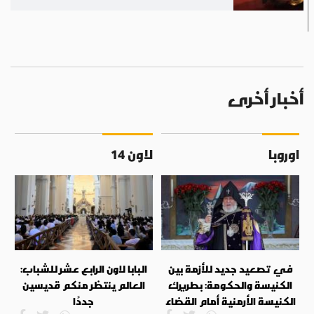
أخبار أخرى
اوروبا
لاون 14
في تصعيد جديد للأزمة بين
البابا لاون الرابع عشر للشباب:
الكنيسة والحكومة: بطريرك
العالم ينتظر منكم قديسين
الكنيسة الأرمنية أمام القضاء
جددًا