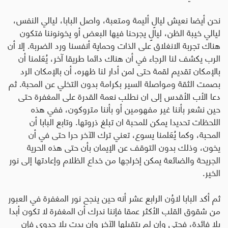
نحن أيضا نعيش ليالٍ أليمة ومتعبة، واصل البابا، ليالي النفس،
ليالي خيبة الظن، ليالٍ يجرحنا فيها البعض أو يخونوننا فتكون
هناك تجربة الانغلاق على الذات وحماية أنفسنا ورد الضربة. إلا أن
الرب يكشف لنا الرجاء في أن هناك دائما طريقا آخر، يُعَلمنا أن
بالإمكان تقديم لقمة حتى لمن أدار لنا ظهره، أن بالإمكان الرد
بصمت الثقة ومواصلة السير بكرامة بدون التخلي عن المحبة. ثم
دعا الأب الأقدس إلى ان نطلب نعمة القدرة على المغفرة حتى
حين نشعر بأننا غير مفهومين أو بأننا متروكون، ففي هذه
اللحظات تحديدا يمكن للمحبة ان تبلغ ذروتها. وتابع البابا أن
المحبة، وكما يُعَلمنا يسوع، تعني ترك الآخر حرا حتى في أن
يخون، وذلك بدون التوقف عن الإيمان بأن حتى هذه الحرية
الجريحة والضائعة يمكن إخراجها من خداع الظلام وإعادتها إلى نور
الخير
.
ثم أكد البابا لاوُن الرابع عشر أنه حين ينجح نور المغفرة في العبور
من شقوق القلب الأكثر عمقا فإننا ندرك أن المغفرة لا تكون أبدا
بلا فائدة، فحتى وإن لم يتقبلها الآخر وإن بدت بلا جدوى فإن