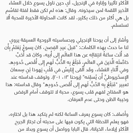
الأكثر تأثيرا وإنارة في الإنجيل، أي حين ناول يسوع خلال العشاء
الأخير اللقمة لمن سيخونه. وقال: هذه لم تكن فقط لفتة تقاسُم
بل هي أكثر من ذلك بكثير، لقد كانت المحاولة الأخيرة للمحبة ألا
تستسلم.
وأشار إلى أن يوحنا الإنجيلي وبحساسيته الروحية العميقة يروي
لنا ما حدث بهذه الكلمات: "قبلَ عيدِ الفِصح، كانَ يسوعُ يَعَلمُ بِأَن
قد أَتَت ساعَةُ انتِقالِه عن هذا العالَمِ إِلى أَبيه، وكانَ قد أَحَبَّ
خاصَّتَه الَّذينَ في العالَم، فَبَلَغَ بِه الحُبُّ لَهم إِلى أَقْصى حُدودِه.
وفي أَثْناءِ العَشاء، وقَد أَلْقى إِبَليسُ في قَلْبِ يَهوذا بْنِ سِمعانَ
الإِسخَريوطيِّ أَن يُسلِمَه" (يوحنا ١٣، ١-٢). وتوقف قداسته عند
تعبير "فَبَلَغَ بِه الحُبُّ لَهم إِلى أَقْصى حُدودِه" وقال قداسته: هذا
هو المفتاح لفهم قلب يسوع، محبة لا تتوقف أمام الرفض
وخيبة الظن وحتى عدم العرفان
.
وأضاف: كان يسوع يعرف الساعة لكنه لم يتكبد هذا بل اختاره،
فهو يعلم اللحظة التي يكون فيها على محبته أن تجتاز الجرح
الأكثر إيلاما، الخيانة، قال البابا وواصل أن يسوع وبدلا من