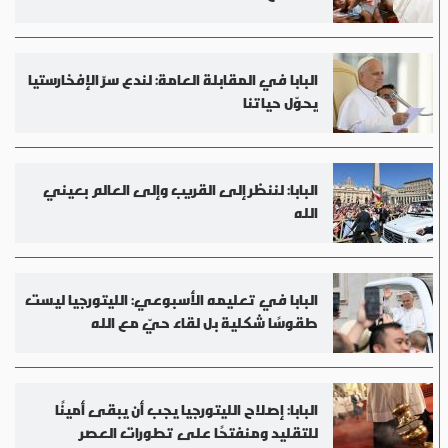
البابا في المقابلة العامة: لندع سرّ الإفخارستيا
يحوّل حياتنا
البابا: لننظر إلى القريب وإلى العالم بعيني
الله
البابا في تعليمه الأسبوعي: الليتورجيا ليست
طقوسًا شكلية بل لقاء حيّ مع الله
البابا: إصلاح الليتورجيا يجب أن يبقى أمينًا
للتقليد ومنفتحًا على تطورات العصر