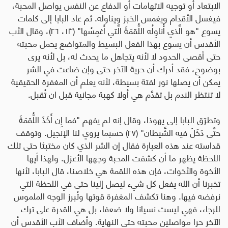
الابتعاد أو توجيه الاتهامات أو الدفاع عن النفس يواصل المحبة،
فيغسل الأقدام ويغمس الخبز ويناوله. ثم عاد البابا إلى كلمات
يسوع "هو الَّذي أُناوِلُه اللُّقمَةَ الَّتي أَغمِسُها" (١٣، ٢٦)، وقال الأب
الأقدس أن يسوع بهذا الفعل البسيط والمتواضع يحمل محبته
حتى أقصى الحدود لا لأنه يتجاهل ما يحدث له، بل لأنه يرى
بوضوح، فقد أدرك أن حرية الآخر حتى وإن ضاعت في الشر
يمكن أن يصلها نور لفتة بسيطة، لأنه يعلم أن المغفرة الحقيقية
لا تنتظر الندم بل تقدَّم هي أولا كهبة مجانية قبل ان تُقبل
.
وتطرّق البابا إلى يهوذا، وقال إنه لم يفهم "فما إِن أَخَذَ اللُّقمَةَ
حتَّى دَخَلَ فيه الشَّيطان" (٢٧) حسبما يروي لنا الإنجيل. وتوقف
قداسته عند هذه العبارة فقال إن الشر الذي كان مختبئا حتى تلك
اللحظة يظهر ما أن كشفت المحبة وجهها الأعزل. ولهذا أيها
الأخوة والأخوات، فإن هذه اللقمة هي خلاصنا، قال البابا، لأنها
تخبرنا أن الله يفعل كل شيء ليصل إلينا حتى في اللحظة التي
نرفضه فيها. وهنا تكشف المغفرة قوتها وتُبرز الوجه الملموس
للرجاء، فهي ليست نسيانا ولا ضعفا، بل هي القدرة على ترك
الآخر حرا مواصلين محبته حتى النهاية. وأضاف الأب الأقدس أن