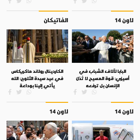
لاون 14
الفاتيكان
البابا لآلاف الشباب في
الكاردينال رولاند ماكريكاس
أسيزي: قوة المسيح لا تُذلّ
في عيد سيدة الثلوج: الله
الإنسان بل ترفعه
يأتي إلينا بوداعة
لاون 14
لاون 14