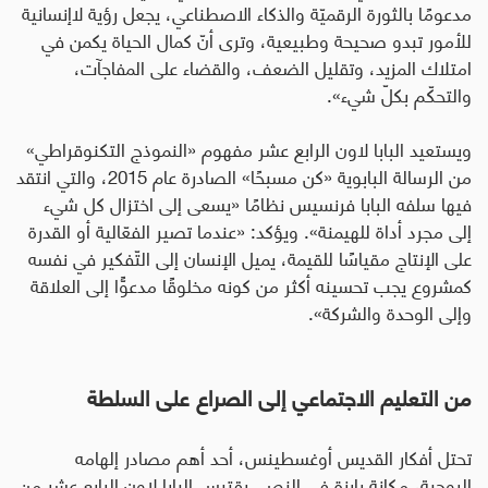
مدعومًا بالثورة الرقميّة والذكاء الاصطناعي، يجعل رؤية لاإنسانية
للأمور تبدو صحيحة وطبيعية، وترى أنّ كمال الحياة يكمن في
امتلاك المزيد، وتقليل الضعف، والقضاء على المفاجآت،
والتحكّم بكلّ شيء».
ويستعيد البابا لاون الرابع عشر مفهوم «النموذج التكنوقراطي»
من الرسالة البابوية «كن مسبحًا» الصادرة عام 2015، والتي انتقد
فيها سلفه البابا فرنسيس نظامًا «يسعى إلى اختزال كل شيء
إلى مجرد أداة للهيمنة». ويؤكد: «عندما تصير الفعّالية أو القدرة
على الإنتاج مقياسًا للقيمة، يميل الإنسان إلى التّفكير في نفسه
كمشروع يجب تحسينه أكثر من كونه مخلوقًا مدعوًّا إلى العلاقة
وإلى الوحدة والشركة».
من التعليم الاجتماعي إلى الصراع على السلطة
تحتل أفكار القديس أوغسطينس، أحد أهم مصادر إلهامه
الروحية، مكانة بارزة في النص. يقتبس البابا لاون الرابع عشر من