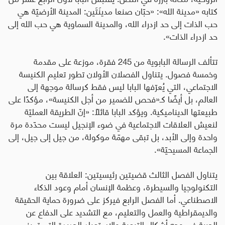
كتابه «مدينة الله»: «حبّان صنعا مدينَتَين: المدينة الأرضيّة هي
حب الذات إلى حد ازدراء الله، والمدينة السماوية هي حب الله إلى
حد ازدراء الذات».
تتألف الرسالة البابوية من 245 فقرة، موزعة على مقدمة
وخمسة فصول. يتناول الفصلان الأولان تطور تعليم الكنيسة
الاجتماعي، التي يُعرّفها البابا ليس فقط كرسالة موجهة إلى
العالم، بل أيضًا كـ«فحص للضمير من أجل الكنيسة»، مؤكدًا على
طبيعتها الديناميكية. ويؤكد البابا قائلًا: «إنّ الطريقة العمليّة
لنعيش العلاقات الاجتماعية في ضوء الإنجيل ليست محدّدة مرة
واحدة وإلى الأبد، بل تبقى مهمّة موكولة، من جيل إلى جيل، إلى
الجماعة المسيحيّة».
يتناول الفصل الثالث قضيتين رئيسيتين: العلاقة بين
التكنولوجيا والسيطرة، وعظمة الإنسان أمام وعود الذكاء
الاصطناعي. أما الفصل الرابع فيركز على ضرورة حماية الحقيقة
والديمقراطية والعمل والتعليم، مع التشديد على الدفاع عن
الحرية في وجه أشكال التبعية والاستعباد الجديدة التي تميز