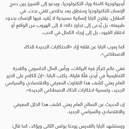
أيديولوجية كامنة وراء التكنولوجيا، ويدعو إلى التمييز بين دمج
الإنسان للتكنولوجيا ومنطق يعد بخلاص تقني بحت. في
المقابل، يقترح البابا إنسانية مسيحية لا يُقيد فيها الإنسان بحدود
طبيعته، بل يُدعى إلى تجاوز ذاته؛ لا إلى الهروب من الواقع أو
احتقار القيود، بل إلى إيجاد الكمال في الحب
.
كما يعرب البابا عن قلقه إزاء «الاحتكارات الجديدة للذكاء
الاصطناعي».
ففي عالمٍ تتركّز فيه البيانات، ورأس المال الحاسوبي والقدرة
التنظيمية في أيدي قلّة قليلة، يكتب البابا: «إنّ الكلام على الخير
العام يعني كشف هذا التفاوت المعرفي والاقتصادي والسياسي
الجديد، وتسمية احتكارات الذكاء الاصطناعي الجديدة».
إن الحديث عن الصالح العام يعني كشف هذا الخلل المعرفي
والاقتصادي والسياسي الجديد
.
ويستشهد البابا بالقديس يوحنا بولس الثاني ويؤكد، كما قال: