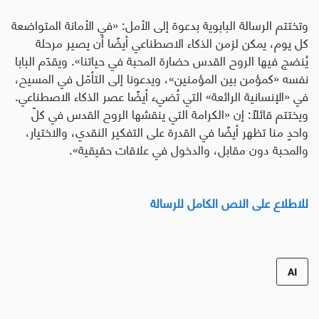
وتختتم الرسالة البابوية بدعوة إلى الأمل: «في الأمانة المتواضعة
كل يوم، يمكن لزمن الذكاء الاصطناعي أيضًا أن يصير مرحلة
يُنضج فيها الروح القدس حضارة المحبة في حياتنا». ويقدّم البابا
نفسه «كمؤمن بين المؤمنين»، ويدعونا إلى التأمّل في المسيح،
في «الإنسانية الرائعة» التي تُضيء أيضًا عصر الذكاء الاصطناعي.
ويختتم قائلًا: إن «الكرامة التي ينقشها الروح القدس في كلّ
واحدٍ منا تظهر أيضًا في القدرة على التفكير النقدي، والاختيار،
والمحبة دون مقابل، والدخول في علاقات حقيقية».
للاطلاع على النص الكامل للرسالة
AI