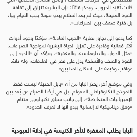
كانت تُقيّد الحروب. ويحذر قائلًا: «إن البشرية تنزلق إلى ثقافة
القوة العنيفة، حيث لم يعد السلام يبدو مهمة يجب القيام بها،
بل فترة ضعف بين الصراعات».
كما يدعو إلى تجاوز نظرية «الحرب العادلة»، مؤكدًا وجود أدوات
أكثر فعالية وقادرة على تعزيز الحياة البشرية لمواجهة الصراعات:
«مثل الحوار، والدبلوماسية، والمغفرة»، ويؤكد أن «اللجوء إلى
القوة والعنف والأسلحة يدل على فقر في العلاقات، وله دائمًا
عواقب وخيمة على السكان المدنيين».
وفي موضع آخر، يحذر البابا من أن «بابل الحديثة ليست فقط
النموذج التكنوقراطي المعولم، بل هي أيضًا الصراع عن بُعد بين
الإمبرياليات المتعارضة»، إلى جانب سباق تكنولوجي متنامٍ
«وفق ديناميكية لا إنسانية يبدو أنها لا تعرف الحدود».
البابا يطلب المغفرة لتأخر الكنيسة في إدانة العبودية