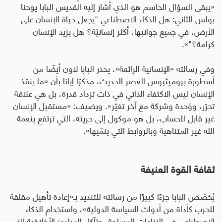
«يبقى السؤال الحاسم هو الذي أشار إليه القديس البابا يوحنا
بولس الثاني: هل الذكاء الاصطناعي "يجعل حياة الإنسان على
الأرض، في جميع جوانبها، أكثر إنسانيّة؟ هل يزيد الإنسان
كرامة؟"».
وفي رسالته «الإنسانية الرائعة»، يحذر البابا لاون أيضًا من
أسطورة بروميثيوس العصر الحديث، مذكرًا إيانا بأن «ما ينقذ
الإنسان ليس الاكتفاء الذاتي في ذات تزداد قدرة، بل هي علاقة
تحرّر، ووَحدة وشركة مع آخر تغيّر». ويضيف: «مستقبل الإنسان
غير قابل للحساب، بل هو موكول إلى حريته، التي ترتفع بنعمة
الله غير المتناهية وبالروابط التي ينمّيها».
ثقافة القوة العنيفة
يُخصّص البابا جزءًا كبيرًا من رسالته للتنديد بـ«إعادة تأهيل مقلقة
للحرب كأداة من أدوات السياسة الدولية»، واستخدام الذكاء
الاصطناعي في النزاعات المسلحة، وتآكل المبادئ الأخلاقية التي