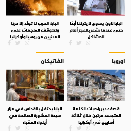
البابا لاون: يسوع لا يتركنا أبدًا
البابا: الحرب لا تولّد إلا حربًا
حتى عندما نشعر بالعجز أمام
ولتتوقف الهجمات على
المشاكل
المدنيين من روسيا وأوكرانيا
اوروبا
الفاتيكان
قصف دير راهبات الكلمة
البابا يحتفل بالقداس في مزار
المتجسد مرتين خلال ثلاثة
سيدة المشورة الصالحة في
أسابيع في أوكرانيا
أيلول المقبل