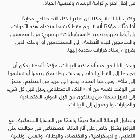
في إطار احترام كرامة الإنسان وقدسية الحياة
.
وكتب البابا: «لا يمكننا أن نعتبر الذكاء الاصطناعي محايدًا
أخلاقيًّا»، مؤكدًا أنه لا يهم فقط كيفية استخدام هذه الأدوات،
بل أيضًا ضرورة تحديد «المسؤوليات» بوضوح: من المصممين
والمبرمجين لهذه الأنظمة، إلى المستخدمين أو أولئك الذين
يقررون إسناد قرارات محددة إليها
.
ويحذر البابا من مسألة ملكية البيانات، مؤكدًا أنّه «لا يمكن أن
نعهدها إلى القطاع الخاص وحده»، و«لا يمكن بيعها أو تسليمها
إلى قلّة». وفي هذا الصدد، يدعو إلى مزيد من التنظيم، محذرًا
في الوقت نفسه من أن «الذكاء الاصطناعي يميل قبل كلّ شيء
إلى تعزيز سلطة من يمتلكون من قبل الموارد الاقتصادية
والمهارات والوصول إلى البيانات».
وتتناول الرسالة العامة طيفًا واسعًا من القضايا الاجتماعية، مع
التركيز بشكل خاص على آثار الذكاء الاصطناعي في مجالات مثل
التعليم، والديمقراطية، والاقتصاد، والبطالة، والعمل، وتنمية