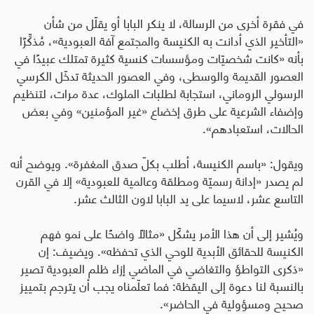
في فقرة أخرى من الرسالة، لا ينكر البابا أو يقلّل من شأن
«التأخير الذي أدانت به الكنيسة والمجتمع آفة العبودية»، مُذكِّرًا
بأنه «كانت شخصيّات ومؤسسات كنسية كثيرة تمتلك عبيدًا في
العصور القديمة والوسطى، وفي العصور الحديثة تدخّل الكرسي
الرسولي الروماني، استجابة لطلبات الملوك، عدة مرات، لتنظيم
وإضفاء الشرعية على طرق إخضاع «غير المؤمنين» وفي بعض
الحالات، استعبادهم».
ويقول: «باسم الكنيسة، أطلب بكلّ صدق المغفرة». ويوضح أنه
لم يصدر «إدانة رسميّة ومطلقة وعالمية للعبودية» إلا في القرن
التاسع عشر، لاسيما على يد البابا لاون الثالث عشر
.
ويُشير إلى أن هذا الأمر يشكّل «مثالًا واضحًا على نمو فهم
الكنيسة للحقائق الأبدية للوحي الذي تحفظه». ويضيف: إن
«ذكرى التواطؤ والتغاضي في الماضي إزاء ظلم العبودية تصير
بالنسبة لنا دعوة إلى اليقظة: فما تعلّمناه يجب أن يترجم بتمييز
صحيح ومسؤولية في الحاضر».