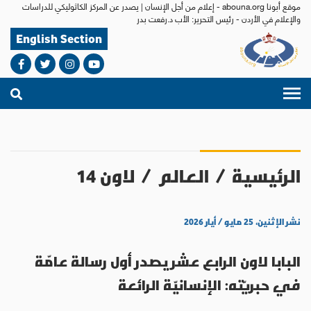
موقع أبونا abouna.org - إعلام من أجل الإنسان | يصدر عن المركز الكاثوليكي للدراسات
والإعلام في الأردن - رئيس التحرير: الأب د.رفعت بدر
English Section
الرئيسية
/
العالم
/
لاون 14
نشر الإثنين، ٢٥ مايو / أيار ٢٠٢٦
البابا لاون الرابع عشر يصدر أول رسالة عامّة
في حبريّته: الإنسانيّة الرائعة