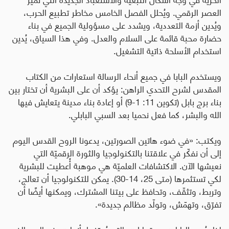
العصر الرقمي. ويُحلل الفصل الخامس مخاطر تطبيع الحرب،
ويُدين أزمة التعددية، ويشدد على مسؤولية الجميع في بناء
حضارة محبة قائمة على السلام والعدل. وفي هذا السياق، يُدين
استخدام الأسلحة ذاتية التشغيل
.
ويستخدم البابا في جميع أنحاء الرسالة استعارات من الكتاب
المقدس لشرح التحدي الراهن: يؤكد أن على البشرية أن تختار بين
بناء برج بابل (تكوين 11: 1-9) أو إعادة بناء مدينة يتعايش فيها
الله والبشر، كما فعل نحميا بعد السبي البابلي
.
ويكتب: «في ضوء هاتين الصورتين، يدعونا الروح القدس اليوم
إلى أن نفكّر في علاقتنا بالتكنولوجيا والثورة الرقميّة التي
نعيشها الآن. الاكتشافات العلميّة هي موهبة أُعطيت للبشرية
لكي تستثمرها (متى 25، 14-30). يمكن للتكنولوجيا أن تعالج،
وتربط، وتثقّف، وتحافظ على بيتنا المشترك، ويمكنها أيضًا أن
تفرّق، وتهمّش، وتولّد مظالم جديدة».
لذا، يُدين البابا «صورة بابل»، التي يُعرّفها بأنها «صنم الربح الذي