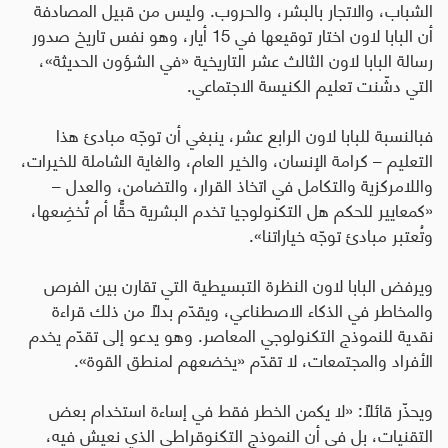
الشباب، والاتجار بالبشر، والحروب
.
وليس من قبيل المصادفة
أن البابا لاون اختار توقيعها في 15 أيار، وهو نفس تاريخ صدور
رسالة البابا لاون الثالث عشر التاريخية «في الشؤون الحديثة»،
التي دشّنت تعليم الكنيسة الاجتماعي.
فبالنسبة للبابا لاون الرابع عشر، ينبغي أن توجّه مبادئ هذا
التعليم – كرامة الإنسان، والخير العام، والغاية الشاملة للخيرات،
واللامركزية والتكامل في اتخاذ القرار، والتضامن، والعدل –
«كمعايير للحكم هل التكنولوجيا تخدم البشرية حقًّا أم تُخضِعها،
وتُعتبر مبادئ توجّه خياراتنا».
ويرفض البابا لاون النظرة التبسيطية التي تقارن بين الفرص
والمخاطر في الذكاء الاصطناعي، ويقدّم بدلًا من ذلك قراءة
نقدية للنموذج التكنولوجي المعاصر. وهو يدعو إلى تقدّم يخدم
الأفراد والمجتمعات، لا تقدّم «يخضعهم لمنطق القوة».
ويحذّر قائلًا: «لا يكمن الخطر فقط في إساءة استخدام بعض
التقنيات، بل في أن النموذج التكنوقراطي الذي نعيش فيه،