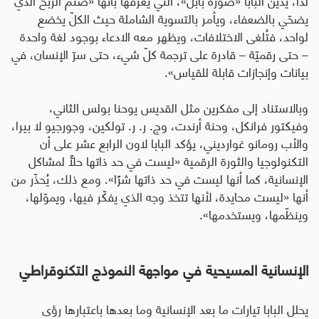
يضحّي بالضعفاء، ويأمر بالتسوية الشاملة حيث الكلّ يخضع
لواحد، فتُلغى الاختلافات، ويظهر معه الادعاء بوجود لغة واحدة
– حتى رقميّة – قادرة على ترجمة كلّ شيء، حتى سرّ الإنسان، في
بيانات وإنجازات قابلة للقياس».
وبالاستناد إلى مفكرين مثل القديس يوحنا بولس الثاني،
وفيكتور فرانكل، وحنة أرندت، وج. ر. ر. تولكين، وجورجيو لا بيرا،
والأب رومانو غوارديني، يؤكد البابا لاون الرابع عشر على أن
التكنولوجيا والثورة الرقمية «ليست في حد ذاتها حلًّا لمشاكل
الإنسانية، كما أنها ليست في حد ذاتها شرًا». ومع ذلك، يُحذّر من
أنها «ليست محايدة، لأنها تتخذ وجه الذي يفكّر فيها، ويموّلها،
وينظّمها، ويستخدمها».
الإنسانية المسيحية في مواجهة النموذج التكنوقراطي
يحلل البابا تيارات ما بعد الإنسانية وما بعدها باعتبارها رؤى