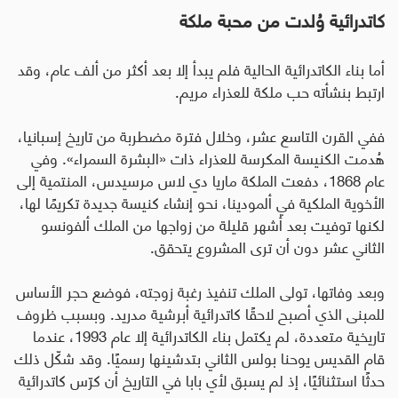
كاتدرائية وُلدت من محبة ملكة
أما بناء الكاتدرائية الحالية فلم يبدأ إلا بعد أكثر من ألف عام، وقد
ارتبط بنشأته حب ملكة للعذراء مريم
.
ففي القرن التاسع عشر، وخلال فترة مضطربة من تاريخ إسبانيا،
هُدمت الكنيسة المكرسة للعذراء ذات «البشرة السمراء». وفي
عام 1868، دفعت الملكة ماريا دي لاس مرسيدس، المنتمية إلى
الأخوية الملكية في ألمودينا، نحو إنشاء كنيسة جديدة تكريمًا لها،
لكنها توفيت بعد أشهر قليلة من زواجها من الملك ألفونسو
الثاني عشر دون أن ترى المشروع يتحقق.
وبعد وفاتها، تولى الملك تنفيذ رغبة زوجته، فوضع حجر الأساس
للمبنى الذي أصبح لاحقًا كاتدرائية أبرشية مدريد. وبسبب ظروف
تاريخية متعددة، لم يكتمل بناء الكاتدرائية إلا عام 1993، عندما
قام القديس يوحنا بولس الثاني بتدشينها رسميًا. وقد شكّل ذلك
حدثًا استثنائيًا، إذ لم يسبق لأي بابا في التاريخ أن كرّس كاتدرائية