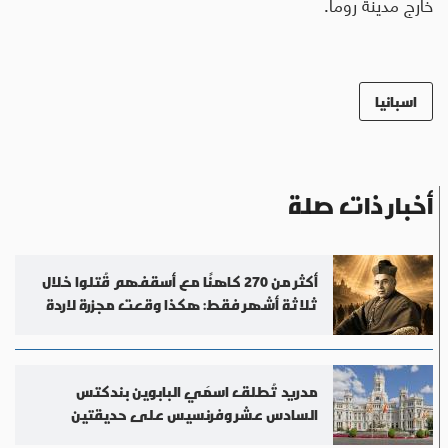
خارج مدينة روما.
اسبانيا
أخبار ذات صلة
أكثر من 270 كاهنًا مع أسقفهم قُتلوا خلال
ثلاثة أشهر فقط: هكذا وقعت مجزرة لاردة
مدريد تُطلق اسمَي البابوين بندكتس
السادس عشر وفرنسيس على حديقتين