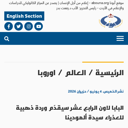
موقع أبونا abouna.org - إعلام من أجل الإنسان | يصدر عن المركز الكاثوليكي للدراسات
والإعلام في الأردن - رئيس التحرير: الأب د.رفعت بدر
English Section
الرئيسية
/
العالم
/
اوروبا
نشر الخميس، ٤ يونيو / حزيران ٢٠٢٦
البابا لاون الرابع عشر سيقدّم وردة ذهبية
للعذراء سيدة ألمودينا