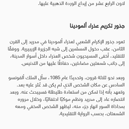
لاون الرابع عشر من إيداع الوردة الذهبية عليها
.
جذور تكريم عذراء ألمودينا
تعود جذور الإكرام الشعبي لعذراء ألمودينا في مدريد إلى القرن
الثامن، عقب دخول المسلمين إلى شبه الجزيرة الإيبيرية. ووفقًا
للتقليد، أخفى المسيحيون شخص العذراء داخل أسوار المدينة،
إلى جانب شمعتين مضاءتين، حفاظًا عليها من التدنيس.
وبعد نحو ثلاثة قرون، وتحديدًا عام 1085، سأل الملك ألفونسو
السادس عن مكان الشخص الذي لم يكن قد عُثر عليه بعد.
وتعهد بأنه إذا تمكن من استعادة طليطلة فسيبحث عنه. وبعد
انتصاره عاد إلى مدريد ونظم موكبًا احتفاليًا، وخلال مروره
بمحاذاة السور انهار جزء منه، ليظهر الشخص المخفي ومعه
الشمعتان، بحسب الرواية التقليدية.