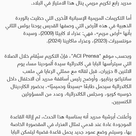
مدريد رابع تكريم مريمي ينال هذا الامتياز في البلاد.
أما التكريمات المريمية الإسبانية الأخرى التي حظيت بالوردة
الذهبية في هذه الأرض التي وصفها القديس يوحنا بولس الثاني
بأنها «أرض مريم»، فهي: عذراء لا كابيثا (2009)، وسيدة
مونتسيرات (2023)، وعذراء ماكارينا (2024).
وبحسب موقع "
ACI Prensa
"، فإنّ التكريم سيُقام خلال الصلاة
التي سيترأسها البابا في كاتدرائية سيدة ألمودينا مساء يوم
الاثنين 8 حزيران، قبل لقائه مع ممثلي الرعايا في ملعب
سانتياغو برنابيو. وأوضح رئيس أساقفة مدريد أن الاحتفال داخل
الكاتدرائية سيحمل طابعًا «بسيطًا وحميميًا»، بحضور الكاردينال
خوسيه كوبو، ومجلس الكاتدرائية، وعدد من المسؤولين
الكنسيين.
وأعلنت أبرشية مدريد أنه بمناسبة هذا الحدث، تم إزالة القاعدة
الموجودة عادة عند قدمي تمثال العذراء في المقصورة الخاصة
بها، وسيتم وضع عمود جديد يحمل قاعدة فضية ليتمكن البابا