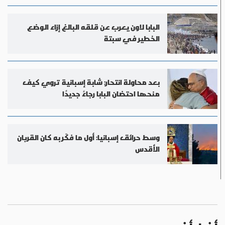
البابا لاون يعرب عن قلقه البالغ إزاء الوضع
الخطير في سبتة
بعد محاولة انتحار: شابة إسبانية تروي كيف
منحها احتضان البابا رجاءً جديدًا
وسط حرائق إسبانيا: أول ما فكّر به كان القربان
الأقدس