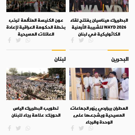
البطريرك ميناسيان يفتتح لقاء
عون الكنيسة المتألمة ترحّب
WAYD 2026 للشبيبة الأرمنية
بخطة الحكومة العراقية لإعادة
الكاثوليكية في لبنان
العائلات المسيحية
البحرين
لبنان
المطران بيراردي يزور الجماعات
تطويب البطريرك الياس
المسيحية ويشجعها على
الحويّك: علامة رجاء للبنان
الوحدة والرجاء