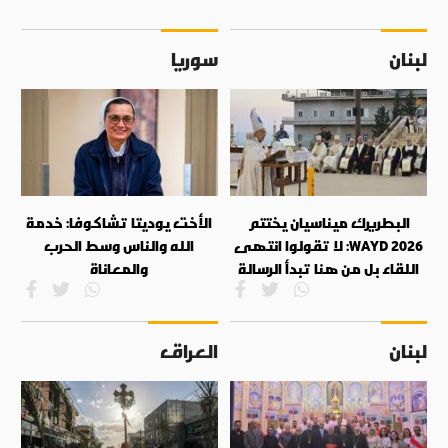
لبنان
سوريا
البطريرك ميناسيان يختتم
الأخت يوديتا تشاكوفا: خدمة
WAYD 2026: لا تقولوا انتهى
الله والناس وسط الحرب
اللقاء بل من هنا تبدأ الرسالة
والمعاناة
لبنان
العراق