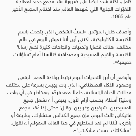
كامل. لكنه شدّد أيضًا على ضرورة عقد مجمع جديد لمعالجة
التغيّرات الجذرية التي شهدها العالم منذ اختتام المجمع الأخير
عام 1965
.
وأضاف خلال المؤتمر: «لستُ الشخص الذي يتحدث باسم
الكنيسة الكاثوليكية، لكنني أرى أننا نعيش اليوم في عالم
مختلف. هناك قضايا وتحديات واتجاهات كثيرة تضع رسالة
الكنيسة والقيم المسيحية ومصداقية كنائسنا أمام تساؤلات
حقيقية».
وأوضح أن أبرز التحديات اليوم ترتبط بولادة العصر الرقمي
وصعود الذكاء الاصطناعي، الذي بات يهيمن بسرعة على مختلف
مجالات الحياة الإنسانية، حاملاً معه فرصًا ومخاطر في آنٍ واحد،
ومثيرًا أسئلة، بحسب آرام الأول، ينبغي أن تشغل جميع
المسيحيين، شرقيين وغربيين. وقال: «حتى إذا عُقد مجمع
فاتيكاني ثالث اليوم، فإن جميع الكنائس ستشارك، بطريقة أو
بأخرى، لأننا لم نعد نستطيع في هذا العالم المعولم أن نقول:
"مشكلتك ليست مشكلتي"».