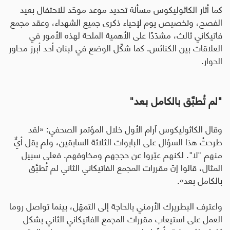
كما أثار الكاثوليكوس مسألة تحديد موعد موحّد للاحتفال بعيد
الفصح، وتخصيص يوم لإحياء ذكرى جميع الشهداء، وعقد مجمع
فاتيكاني ثالث، مشدّدًا على الأهمية الملحة لهذه الأمور في
العلاقات بين الكنائس. كما شكّل الوضع في لبنان أحد أبرز محاور
الحوار.
"لم تُطبَّق بالكامل بعد"
وقال الكاثوليكوس آرام الأول خلال المؤتمر الصحفي: «لقد
طرحتُ هذا السؤال على البابوات الثلاثة السابقين، ولم يقل أيٌّ
منهم "لا". لكنهم عبّروا عن حججهم ومخاوفهم. فعلى سبيل
المثال، قالوا إنّ مقررات المجمع الفاتيكاني الثاني لم تُطبَّق
بالكامل بعد».
واعترف البطريرك الأرمني بالحاجة إلى التمهّل، بينما تواصل روما
العمل على استيعاب مقررات المجمع الفاتيكاني الثاني بشكل