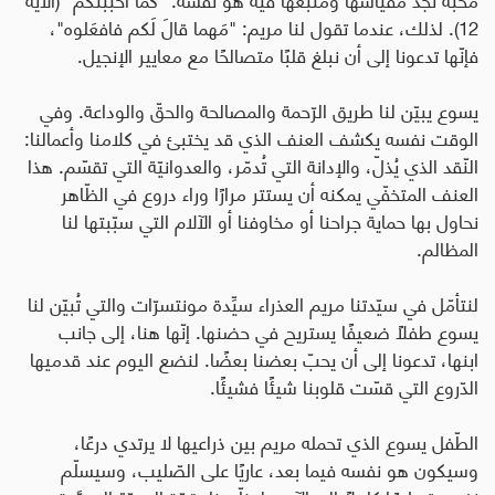
12). لذلك، عندما تقول لنا مريم: "مَهما قالَ لَكم فافعَلوه"،
فإنّها تدعونا إلى أن نبلغ قلبًا متصالحًا مع معايير الإنجيل.
يسوع يبيّن لنا طريق الرّحمة والمصالحة والحقّ والوداعة. وفي
الوقت نفسه يكشف العنف الذي قد يختبئ في كلامنا وأعمالنا:
النّقد الذي يُذلّ، والإدانة التي تُدمّر، والعدوانيّة التي تقسّم. هذا
العنف المتخفّي يمكنه أن يستتر مرارًا وراء دروع في الظّاهر
نحاول بها حماية جراحنا أو مخاوفنا أو الآلام التي سبّبتها لنا
المظالم.
لنتأمّل في سيّدتنا مريم العذراء سيِّدة مونتسرّات والتي تُبيّن لنا
يسوع طفلًا ضعيفًا يستريح في حضنها. إنّها هنا، إلى جانب
ابنها، تدعونا إلى أن يحبّ بعضنا بعضًا. لنضع اليوم عند قدميها
الدّروع التي قسّت قلوبنا شيئًا فشيئًا.
الطّفل يسوع الذي تحمله مريم بين ذراعيها لا يرتدي درعًا،
وسيكون هو نفسه فيما بعد، عاريًا على الصّليب، وسيسلّم