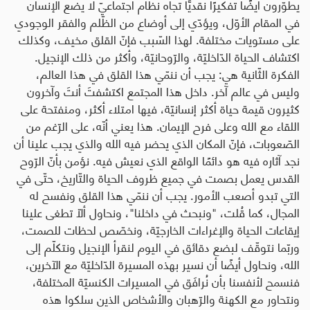
يطوّرون أيضًا تفكيرًا نقديًّا تجاه نظام اجتماعيّ لا يضع الإنسان
في المقام الأوّل، ويؤدّي إلى أوضاع من الظّلم والفقر الوجودي
على مستويات مختلفة. لهذا السّبب فإنّ القلق مخيف، وكذلك
اكتشاف الحياة الدّاخليّة، والرّوحانيّة، وأكثر من ذلك الإنجيل.
الفكرة الثّانية هي: يجب أن ننمّي هذا القلق في هذا العالم،
وليس في عالم آخر. داخل هذا المجتمع اكتشفتَ أنتَ وآخرون
كثيرون قيمة حياة أكثر إنسانيّة، فيها امتلاء أكثر، ومنفتحة على
اللقاء مع الله وعلى فرح الإيمان. هذا يعني أنّه، على الرّغم من
الصّعوبات، فإنّ المكان الذي يحضر فيه الله والذي يجب علينا أن
نجد آثاره فيه هو دائمًا الواقع الذي نعيش فيه. نؤمن بأنّ الرّوح
القدس يعمل بصمت في جميع ظروف الحياة والتّاريخ، حتّى في
التي تبدو أصعب الأمور. يجب أن ننمّي هذا القلق ونفسح له
المجال، كما قُلت، "ونبحث في داخلنا"، ونحاول ألّا تطغى علينا
إيقاعات الحياة والإغراءات الخارجيّة، ونخصّص لحظات للصمت،
وربّما نتوقّف لبضع دقائق في اليوم لنقرأ الإنجيل ونتكلّم إلى
الله، ونحاول أيضًا أن نسير بهذه المسيرة الدّاخليّة مع الآخرين،
فنسمح لأنفسنا بأن نُرافَق في المسيرات الكنسيّة المختلفة،
ونتحاور مع الكهنة والرّهبان والأشخاص الذين سلكوا هذه