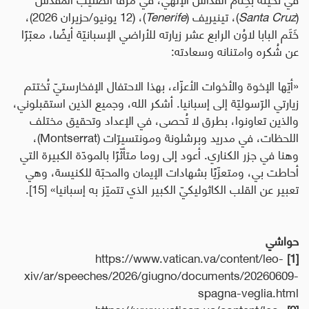
(
Santa Cruz
)، تينيريف (
Tenerife
)، (12 يونيو/حزيران 2026)،
خَتَم
البابا لاوُن الرابع عشر
زيارته
للأراضي الإسبانيّة أيضًا، معبّرًا
عن شُكره وامتنانه وسعادته
:
«أيّها الإخوة والأخوات الأعزّاء، بهذا الاحتفال الإفخارستيّ تُختتم
زيارتي الرّسوليّة إلى إسبانيا. أشكر الله، وجميع الذين استقبلوني،
والذين تعاونوا، بطرق لا تُحصى، في الإعداد وتحقيق مختلف
اللحظات، في مدريد وبرشلونة ومونتسيرّات (
Montserrat
)،
وهنا في جزر الكناري.
أعود إلى روما متأثّرًا بالمودّة الكبيرة التي
أحاطت بي، ومتعزّيًا بشهادات الإيمان والمحبّة للكنيسة، وهي
تعبير عن القلب الكاثوليكيّ الكبير الذي تتميّز به إسبانيا» [15].
حواشي
https://www.vatican.va/content/leo-
[1]
xiv/ar/speeches/2026/giugno/documents/20260609-
spagna-veglia.html
https://www.vatican.va/content/leo-
[2]