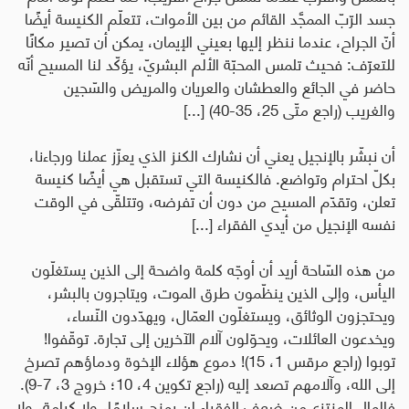
جسد الرّبّ الممجَّد القائم من بين الأموات، تتعلّم الكنيسة أيضًا
أنّ الجراح، عندما ننظر إليها بعيني الإيمان، يمكن أن تصير مكانًا
للتعرّف: فحيث تلمس المحبّة الألم البشريّ، يؤكّد لنا المسيح أنّه
حاضر في الجائع والعطشان والعريان والمريض والسّجين
والغريب (راجع متّى 25، 35-40) [...]
أن نبشّر بالإنجيل يعني أن نشارك الكنز الذي يعزّز عملنا ورجاءنا،
بكلّ احترام وتواضع. فالكنيسة التي تستقبل هي أيضًا كنيسة
تعلن، وتقدّم المسيح من دون أن تفرضه، وتتلقّى في الوقت
نفسه الإنجيل من أيدي الفقراء [...]
من هذه السّاحة أريد أن أوجّه كلمة واضحة إلى الذين يستغلّون
اليأس، وإلى الذين ينظّمون طرق الموت، ويتاجرون بالبشر،
ويحتجزون الوثائق، ويستغلّون العمّال، ويهدّدون النّساء،
ويخدعون العائلات، ويحوّلون آلام الآخرين إلى تجارة. توقّفوا!
توبوا (راجع مرقس 1، 15)! دموع هؤلاء الإخوة ودماؤهم تصرخ
إلى الله، وآلامهم تصعد إليه (راجع تكوين 4، 10؛ خروج 3، 7-9).
فالمال المنتزع من ضعف الفقراء لن يمنح سلامًا، ولا كرامة، ولا