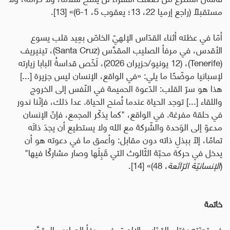
مستقبلًا (راجع إرميا 22، 13؛ يعقوب 5، 1-6)
» [13].
أمّا في عظته أثناء القدّاس الإلهيّ الخاصّ بعِيد قلب يسوع
الأقدس، في مرفأ الصليب المقدَّس (
Santa Cruz
)، تينيريف
(
Tenerife
)، (12 يونيو/حزيران 2026)، لَخّص قداسةُ البابا زيارته
لإسبانيا موضّحًا ما يلي: «
في الواقع، الإنسان ليس جزيرة [...]
هذا هو سرّ القلب: الدّعوة الحميمة في النّفس إلى الخروج
واللقاء [...] توجد الحياة عندما تُمنح الحياة. عدا ذلك، فإنّنا ندور
في حلقة مفرغة. في الواقع، "كما يذكّر المجمع، فإنّ الإنسان
مدعوّ إلى الوَحدة والشّركة مع الله ولا يستطيع أن يجدَ ذاتَه
تمامًا، إلّا ببذلِ ذاته دون مقابل: وأعمق ما في دعوته هو أن
يدخل في حركة محبّة الثّالوث التي قَبِلَها وصار مشاركًا فيها"
(
الإنسانيّة الرّائعة
، 48)
» [14].
خاتمة
في تحيّته بخِتام القدّاس الإلهيّ، في مرفأ الصليب المقدَّس