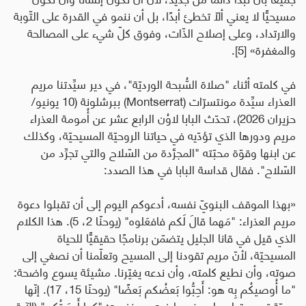
مسيحيًّا لا يعني ألّا تخطئ أبدًا، بل أن ننمو في القدرة على التّوبة
والارتداد، وعلى إصلاح الذّات، وفوق كلّ شيء على المصالحة
والمغفرة
» [5].
في كلمته أثناء "صلاة السُّبحة الورديّة"، في دير سيِّدتنا مريم
العذراء سيِّدة مونتسرّات (
Montserrat
) ببرشلونة (10 يونيو/
حزيران 2026)، تحدّث البابا لاوُن الرابع عشر عن أُمومة العذراء
مريم ودورها الذي تؤدّيه في حياتنا الروحيّة المسيحيّة، وكذلك
عن ابنها وقوّة محبّته "المجرَّدة من السّلاح والتي تجرِّد من
السّلاح". فقال قداسة البابا في هذا الصدد:
«بهذا الموقف البنويّ نفسه، أدعوكم اليوم إلى أن تقبلوا دعوة
مريم العذراء: "مَهما قالَ لَكم فافعَلوه" (يوحنّا 2، 5). هذا الكلام
الذي قيل في قانا الجليل يتضمّن برنامجًا حقيقيًّا للحياة
المسيحيّة، لأنّ مريم تقودنا إلى المسيح وتعلّمنا أن نصغي إلى
صوته، وأن نطيع كلمته، وأن ندعه يغيّرنا. مشيئة يسوع واضحة:
"ما أُوصيكُم بِه هو: أَحِبُّوا بَعضُكم بَعضًا" (يوحنّا 15، 17). إنّها
محبّة تجد مقياسها ومنبعها فيه هو نفسه: "كما أَحبَبتُكم" (الآية