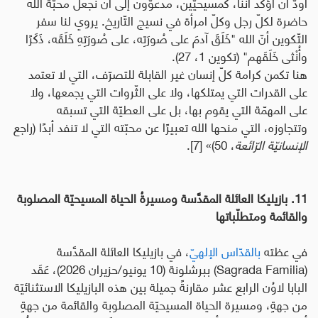
أودّ أن أؤكّد أنّنا، كمسيحيّين، مدعوّون إلى أن نجعل محبّة الله
حاضرة لكلّ رجل وكلّ امرأة في نسيج التّاريخ. يروي لنا سفر
التّكوين أنّ الله "خَلَقَ آدمَ على صُورَتِه، على صُورَتِهِ خَلَقَه، ذَكَرًا
وأُنْثى خَلَقَهم" (تكوين 1، 27).
هنا تكمن كرامة كلّ إنسان غير القابلة للتصرّف، التي لا تعتمد
على القدرات التي يمتلكها، ولا على الثّروات التي يجمعها، ولا
على المهمّة التي يقوم بها، بل على العطيّة التي تسبقه
وتتجاوزه، التي منحها الله تعبيرًا عن محبّته التي لا تنفد أبدًا (راجع
الإنسانيّة الرّائعة
، 50)» [7].
11.
بازيليكا العائلة المقدَّسة ومسيرةُ الحياة المسيحيّة المصلوبة
والقائمة ومتطلّباتها
في عظته
بالقدّاس الإلهيّ
، في بازيليكا العائلة المقدَّسة
(
Sagrada Familia
) ببرشلونة (10 يونيو/حزيران 2026)، عَقَد
البابا لاوُن الرابع عشر مقارنةً جميلة بين هذه البازيليكا الاستثنائيّة
من جهةٍ، ومسيرة الحياة المسيحيّة المصلوبة والقائمة من جهةٍ