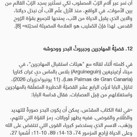
أن نمر عبر آلام الرّبّ المصلوب لكي نستَنير بمجد الرّبّ القائم من
بين الأموات. في الواقع، منذ الأزل علّم الآب أن نبذل حياتنا،
والابن الذي يقبل الحياة من الآب، يمنحها للجميع بقوّة الرّوح
القدس. لهذا فإنّ الصّليب هو العلامة المضيئة لمحبّته
» [8].
12. قضيّةُ المهاجرين وجبروتُ البحر ووحوشه
في كلمته أثناء لقائه مع "هيئات استقبال المهاجرين"، في
ميناء أرغينيغين (
Arguineguín
) بلاس بالماس دي غران كناريا
(
Las Palmas de Gran Canaria
)، (11 يونيو/حزيران 2026)،
تناوَل البابا لاوُن الرابع عشر القضيّةَ الخطيرة المتعلّقة بالمهاجرين
واستغلالهم من قِبل العصابات. فقال قداسة البابا:
«في لغة الكتاب المقدّس، يمكن أن يكون البحر صورةً للتهديد
والظّلام والفوضى. ففيه يظهر لَوياتان، رمز القوّة التي تلتهم،
ورَهَب، الاسم الذي يستحضر كبرياء القوى التي تنتفض على الله
وعلى الحياة (راجع المزمور 74، 13-14؛ 89، 10-11؛ أشعيا 27،