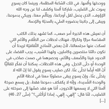
ووِحدتها وألمها. في تلك السّاعة المظلمة، وبينما كان يسوع
يموت على الصّليب، شاركنا ألمنا وكشف لنا عن وجه الله
الرّؤوف، الذي يحمل ثقل أوجاعنا، ويتألّم معنا، ويبكي بدموعنا،
ويبقى إلى جانبنا بحضوره المليء بالمحبّة والرّحمة.
أن نعيش هذه الخبرة أمر صعب، كما تشهد بذلك الكتب
المقدّسة مرارًا وتكرارًا، فهناك لحظات من الظّلام والألم التي
تسكت عنها مجتمعاتنا، لأنّ بعض النّماذج الثّقافيّة تريدنا أن
نكون دائمًا منتصرين وكاملين، ولهذا السّبب، يجب القضاء على
الحدود فينا والضّعف والألم، وحصرهما في صمت صاخب في
الوِحدة أو حتّى الخجل. وفي هذه اللحظات، يمكننا أن نفكّر تلقائيًّا
أنّ الله أيضًا تخلّى عنّا. لكن صليب يسوع يقول لنا إنّ الله لا
يتخلّى عنّا، وإنّ يسوع يبقى مصلوبًا معنا في لحظة الألم
والوِحدة الشّديدة، وإنّه لا يكفكف دموعنا فقط، بل يسمع صرخة
ألمنا التي لا يسمعها الآخرون، أمّا هو فقد ضمَّها إلى صرخته على
الصّليب، لمَّا قال: "إِلهي، إِلهي، لِماذا تَرَكْتَني؟" (متّى 27، 46)
[...]