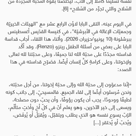
نفسه تسليمًا كاملًا إلى الآب، ليخلّصنا بقوّة المحبّة المجرَّدة من
السّلاح والتي تجرِّد من السّلاح» [6].
في اليوم عينه، التقى البابا لاوُن الرابع عشر مع "الهيئات الخيريّة
وجمعيّات الإغاثة في الأبرشيّة"، في كنيسة القدّيس أغسطينس
ببرشلونة (10 يونيو/حزيران 2026). وأثناء هذا اللقاء، أجاب قداسة
البابا على بعضٍ من أسئلة الطفل رينزو (
Renzo
). وقد أكّد
قداسته مجدّدًا على محبّة الله لنا جميعًا، وعلى
محبّتنا لله تعالى
ولإخوتنا
، وعلى كرامةِ كلِّ إنسان أيضًا. فصَرّح قداسته في هذا
الصدد:
«
إنّنا مدعوّون إلى محبّة الله وإلى محبّة إخوتنا، من أجل محبّته،
ونحن مُرسلون أيضًا إلى لقاء الجميع. فالمسيحيّ، إلى جانب كونه
لطيفًا وودودًا، يجب أن يكون رؤوفًا، وأن يحبّ دون مصلحة،
ويسعى إلى خير الآخرين، وهو يعلم أنّ في كلّ أخٍ وأختٍ متألّم،
الرّبّ يسوع نفسه هو الذي يطلب ويتقبّل، ويُقبَل أو يُرفَض،
ويُحبّ أو يُحتقر [...]