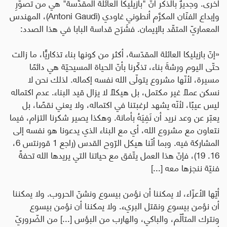
أخرى.
وجديرٌ بالذكر أنّ "بازيليكا العائلة المقدَّسة" هي من تصوُّرِ
وإبداع الفنّان المكرَّم أنطوني غاودي (
Antoni Gaudì
)، المهندس
المعماريّ المتقّد بالإيمان. فشَرَح قداسة البابا في هذا الصدد:
«إنّ بازيليكا العائلة المقدّسة، أكثر من كونها بناء تذكاريًّا، ما زالت
حتّى اليوم ورشةَ بناء، تذكّرنا بأنّ الحياة المسيحيّة هي دائمًا
مسيرة، لأنّها مشروع يتولّى الله نفسه إكماله. لذلك نحن لا
نسكن عملًا غير مكتمل، بل هيكلًا لا يزال قيد البناء. عدم اكتماله
ليس عيبًا، لأنّه يشهد لرغبتنا في اكتماله، ولا يعني نقصًا، بل
يعبّر عن وعد نريد أن نَفِيَهُ بأمانة. وهكذا يصير شكرنا التزام، فيما
نتعاون مع مشروع الله، أي مع البناء الذي يدعونا هو نفسه إلى
المشاركة فيه. وبما أنّنا هيكل الرّوح القدس (راجع 1 قورنتس 6،
16. 19)، فإنّ هذا العمل يتّفق مع حياتنا التي يريدها الله تحفةً
فنيّة ننجزها معه [...]
أيّها الأعزّاء، لا يمكننا أن نؤمن بيسوع ونشنّ الحروب. ولا يمكننا
أن نؤمن بيسوع ونقتل البريء. ولا يمكننا أن نؤمن بيسوع
ونترك المتألّم، والباكي، والهارب من البؤس [...] من الضّروريّ