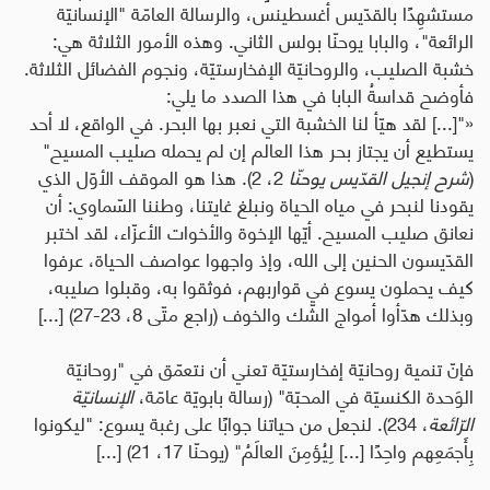
مستشهِدًا بالقدّيس أغسطينس، والرسالة العامّة "الإنسانيّة
الرائعة"، والبابا يوحنّا بولس الثاني. وهذه الأمور الثلاثة هي:
خشبة الصليب، والروحانيّة الإفخارستيّة، ونجوم الفضائل الثلاثة.
فأوضح قداسةُ البابا في هذا الصدد ما يلي:
«"[...] لقد هيّأ لنا الخشبة التي نعبر بها البحر. في الواقع، لا أحد
يستطيع أن يجتاز بحر هذا العالم إن لم يحمله صليب المسيح"
(
شرح إنجيل القدّيس يوحنّا
2، 2). هذا هو الموقف الأوّل الذي
يقودنا لنبحر في مياه الحياة ونبلغ غايتنا، وطننا السّماوي: أن
نعانق صليب المسيح.
أيّها الإخوة والأخوات الأعزّاء، لقد اختبر
القدّيسون الحنين إلى الله، وإذ واجهوا عواصف الحياة، عرفوا
كيف يحملون يسوع في قواربهم، فوثقوا به، وقبلوا صليبه،
وبذلك هدّأوا أمواج الشّك والخوف (راجع متّى 8، 23-27) [...]
فإنّ تنمية روحانيّة إفخارستيّة تعني أن نتعمّق في "روحانيّة
الوَحدة الكنسيّة في المحبّة" (رسالة بابويّة عامّة،
الإنسانيّة
الرّائعة
، 234). لنجعل من حياتنا جوابًا على رغبة يسوع: "ليكونوا
بِأَجمَعِهم واحِدًا [...] لِيُؤمِنَ العالَمُ" (يوحنّا 17، 21) [...]