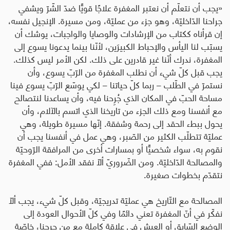
«
يجب أن نتعلّم أن نعتبر المغفرة علاجًا قويًّا ضدّ الشّرّ ويشفي
جراحنا الدّاخليّة، وهو جزء من عمليّة، ومن مسيرة. الإنجيل نفسه،
إن قرأناه ككتاب من الإرشادات والوصايا والواجبات، يوشك أن
يسبّب لنا اليأس والإحباط الكبيرَين، لأنّنا بينما يدعونا يسوع إلى
المغفرة، ندرك أنّنا غير قادرين على ذلك. لكن الأمر ليس كذلك.
يجب قبل كلّ شيء أن نطلب المغفرة من الرّبّ يسوع، وأن
نستمرّ في الطّلب – ربما كلّ حياتنا – لكي يوسّع الرّبّ يسوع فينا
مساحة الحبّ في المكان الذي جُرِحنا فيه، وأن يساعدنا لنتصالح
مع أنفسنا ومع ذلك الجزء من تاريخنا الذي اتسم بالآلام، وأن
يحول ببطء الحقد إلى رحمة وشفقة. إنّها مسيرة طويلة، وهي
عمليّة تتطلّب الكثير من الصّبر، وهي عمل في أنفسنا يجب أن
نقوم به، سواء شخصيًّا أو بمسارات أخرى من المرافقة الرّوحيّة
والمصالحة الدّاخليّة. ومن الضّروريّ ألّا نفقد الأمل: ففي المغفرة
نتقدّم بخطوات صغيرة.
المصالحة مع التّاريخ هي عمليّة تدريجيّة، وقبل كلّ شيء، يجب ألّا
نفكّر في أنّ المغفرة تعني دائمًا وفي كلّ الأحوال العودة إلى
الوضع السّابق أو العيش في علاقة كاملة مع من جرحنا، خاصّة