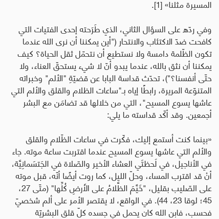
المسيرة مثلنا»
[1]
.
وفي ردّه على السؤال الثاني، الذي طَرَحته إحدى الفتيات التي
كافحت ضدّ الاكتئاب والانتحار ("
أين يمكننا أن نرى الله عندما
تكون الظّلمة دامسة ولا نستطيع أن نتحمّل ثقل الحياة؟ كيف
يمكننا أن نثق بالله، عندما يبدو أنّ لا شيء يستحقّ العناء، ولا
حتّى أنفسنا؟"
)، تحدّث قداسة البابا عن قضيّةِ "الألم" وخبراته
المتنوّعة المريرة، رابطًا إياه
بـ"ساعات الظلام والقلق والألم التي
عاشها يسوع المسيح"، التي من خلالها قد تضامَن مع البشر
أجمعين.
وقد أكّد قداسته ما يلي:
«
بينما كنت أستمع إليك، فكّرت في ساعات الظّلام والقلق
والألم التي عاشها يسوع المسيح عندما اقتربت ساعة موته. جاء
في الأناجيل، في لَحظتَي العشاء الأخير والصّلاة في الجَتسَمانِيَّة،
أنْ قد اقترب المساء، وحلّ الليل، كما روت أيضًا أنّه، قبل موته
على الصّليب بقليل، "خَيَّمَ الظَّلامُ على الأَرضِ كُلِّها" (متّى 27،
45؛ لوقا 23، 44). في الواقع، لا يقتصر الأمر على ألم شخصيّ
فحسب، فابن الله كان يحمل في جسده كلّ قلق البشريّة