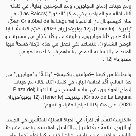
ومع هيئات إدماج المهاجرين، ومع المؤمنين.
بدايةً، في كلمته
أثناء لقائه مع المهاجرين في مركز "الجذور" (
Las Raíces
)، في
سان كريستوبال دي لا لاغونا (
San Cristóbal de la Laguna
)،
تينيريف (
Tenerife
)، (12 يونيو/حزيران 2026)، صَرّح قداسةُ البابا
بأنّنا:
«
نحن كلّنا مهاجرون، بطريقة ما، وكلّنا حُجَّاج في مسيرة نحو
الوطن السّماويّ. لنتساعد لكي نجعل في هذه الرّحلة فسحةً فيها
المزيد من الإنسانيّة للجميع، ونُساهم في ذلك بما هو في
مقدورنا
» [12].
وانطلاقًا من كوننا –كمؤمنين وكنيسةٍ– "رحّالةً" و"مهاجرين" في
هذا العالم،
أكّد قداسة البابا، في كلمته أثناء لقائه مع هيئات
إدماج المهاجرين، في ساحة المسيح دي لا لاغونا (
Plaza del
Cristo de La Laguna
)، تينيريف (
Tenerife
)، (12 يونيو/حزيران
2026)، على مشاركتنا ل
جراح الفقراء وآلامهم
:
«
الكنيسة تتعلّم أن تقرأ، في الحياة العمليّة للمتألّمين في الجسد
أو الرّوح، علامةً حيّةً تشير إلى الأناجيل المقدّسة، وتصير مقروءةً
باللمس والقرب عندما نلمس جراح القريب. كما تعلَّم توما أمام