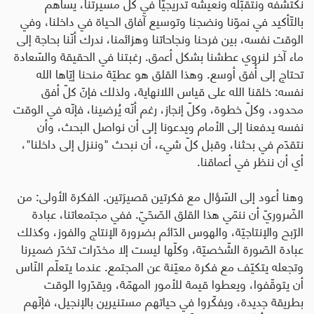
نكتشفه ونتقبّله ونعيشه تدريجيًّا في كلّ مسيرتنا، يساهم
بالتّأكيد في نموّنا ونضجنا وتوسيع آفاق الحياة في داخلنا، وفي
الوقت نفسه، بين فرحنا ونجاحاتنا وهزائمنا، ندرك أنّنا بحاجة إلى
ماء آخر لنروي عطشنا بشكل أعمق. رغبتنا في الحقيقة والسّعادة
تحتاج إلى أُفق أوسع. وهذا القلق هو عطيّة منحنا إيّاها الله
نفسه: خلقنا الله على قياس اللانهاية، ولذلك فإنّ كلّ أفق
محدود، وكلّ خطوة، وكلّ إنجاز، رغم أنّه يُرضينا، فإنّه في الوقت
نفسه يدفعنا إلى الأمام ويدعونا إلى أن نواصل البحث، وأن
نتقدّم في بحثنا، وقبل كلّ شيء، أن نبحث "وننزل إلى داخلنا"،
أي أن ننظر في أعماقنا.
وهنا أعود إلى السّؤال مع فكرتين قصيرَتين. الفكرة الأولى: من
الضّروريّ أن ننمّي هذا القلق الصّحّيّ. ففي مجتمعاتنا، عبادة
الرّبح والإنتاجيّة، والهوس الدّائم بضرورة الإنتاج والفوز، وكذلك
عبادة الصّورة الشّخصيّة، وكلّها ليست إلا مخدّرات تخدّر ضميرنا
وتجعله يتكيّف مع فكرة معيّنة عن المجتمع. عندما يتعلّم النّاس
أن يتوقّفوا، ويعطوا قيمة للأمور المهمّة، ويقدّروا الوقت
بطريقة جديدة، ويفكّروا في حياتهم مستنيرين بالإنجيل، فإنّهم