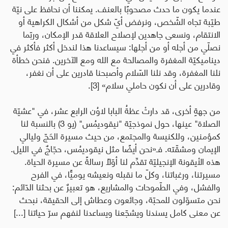
عندما يكون ما حدث مصحوبًا بالعنف. يمكننا أن نحافظ على نيّة
طيّبة تجاه الشّخص، ونرفض أيّ شكل من أشكال الكراهية أو
الانتقام، ونسعى جاهدين لإصلاح العلاقة قدر الإمكان، وربّما
نصلّي من أجله أو من أجلها: سيساعدنا هذا لندخل أكثر فأكثر في
ديناميكيّة المغفرة والمصالحة مع الله ومع الآخرين. فنحن خطأة
نلنا المغفرة، وقد نلنا السّلام وأصبحنا قادرين على أن نغفر،
وقادرين على أن نكون حاملي سلام»
[3]
.
من جهةٍ أخرى، قد دارتْ عظةُ البابا لاوُن الرابع عشر، في "عشيّة
الصلاة" عينها، حول نموذجيّة "
نيقوديمُس
" (يو 3) بالنسبة لنا
كمؤمنين، وللكنيسة والمجتمع، من حيث مسيرة الحَجّ وليالي
الإيمان ومشقّته. فـ
«نحن أيضًا مثل نيقوديمُس، حجّاجٌ في الليل.
هذه الأيقونة الإنجيليّة تقدِّم لنا أوّلًا رسالةً عن مسيرة الحياة.
مسيرتنا، ورغباتنا، وكلّ ما نقبله ونعيشه يوميًّا، في الفرح
والفشل، وفي الطّموحات والمشاريع، هو تعبيرٌ عن بحثنا الدّائم:
نحن متسوّلون للمحبّة، وجائعون وعطاش إلى الحقيقة، نبحث
عن معنى كامل يسندنا ويشجّعنا ويساعدنا لنفهم سرّ حياتنا [...]