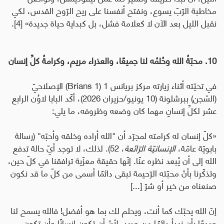
مخاطبة الرّبّ يسوع، ونفتح أنفسنا على ريح الرّوح القدس، لكي
نقبل الليل بعد الآن لا كعلامة فشل، بل كبداية حياة جديدة
»
[4]
.
10. محبّةُ الله وحُلمُه لنا جميعًا، والعذراء مريم، وكرامةُ كلِّ إنسان
في تحيّته أثناء زيارته مركز بريانس 1 (
Brians 1
) الإصلاحيّ
(السّجن) ببرشلونة (10 يونيو/حزيران 2026)، أكّد البابا لاوُن الرابع
عشر لكلِّ إنسانٍ مهما كان وضعه وظروفه، ما يلي:
«
كلّ إنسان له كرامته لمجرّد أن "الله أراده وخلقه وأحبّه" (رسالة
بابويّة عامّة،
الإنسانيّة الرّائعة
، 52). لذلك، لا توجد أيّ حالة تدفع
الله إلى أن يُبعد نظره عنّا. إنّها حقيقة معزّية ترافقنا في كلّ حين،
وتذكّرنا بأنّ محبّته الرّحيمة تبقى دائمًا أسمى من كلّ ما قد نكون
صنعناه من خير أو شرّ [...]
إنّ الله يحبّك كما أنت، ويحلم لك بما هو أفضل! فالله يسمح لنا
جميعًا بأن نبدأ دائمًا من جديد، لأنّ أن تكون إنسانًا وأن تكون