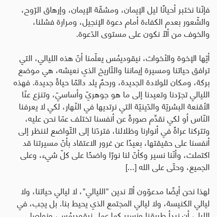
فإنّنا نختبر أحيانًا ليل الإيمان، ومشقّة الإيمان، وإرهاق الرّوح،
والشّعور بعدم الكفاءة أمام دعوة الإنجيل، ومرارة فشلنا،
والخوف من ألّا نكون على مستوى الدّعوة.
أيّها الإخوة والأخوات، نيقوديمُس يعلّمنا أنّ هذه الليالي، التي
ترافق حياتنا ومسيرة إيماننا والتّاريخ الذي نعيشه، هي موضع
بركة، ومكان للولادة الجديدة، ورحمٌ يلد دائمًا حياةً جديدة. فهذه
الليالي تجرّدنا وتعيدنا إلى ما هو جوهريّ وأساسيّ، وتنزع عنّا
الأقنعة البشريّة والدّينيّة التي نرتديها في النّهار، لكي لا يعرفنا
النّاس أو لكي نقدِّم صورةً عن أنفسنا تختلف عمّا نحن عليه،
وتتركنا عراةً في أنوارنا وظلالنا، فتردّنا إلى التّواضع لننظر إلى
أنفسنا على حقيقتها، بعيدًا عن غرور الاعتقاد بأنّ مسيرتنا قد
اكتملت، وأنّنا نسير وكأنّ لنا نورًا واضحًا على كلّ شيء، وعلى
الجميع، وحتّى على الله [...]
لهذا نحن أيضًا مدعوّون ألّا ندين "الليالي"، لا ليالي حياتنا، ولا
ليالي الكنيسة، ولا ليالي المجتمع الذي يحيط بنا. بل يجب، في
الليل، أن نبدأ طريقنا ونسير كما عمل نيقوديمُس، ونواصل