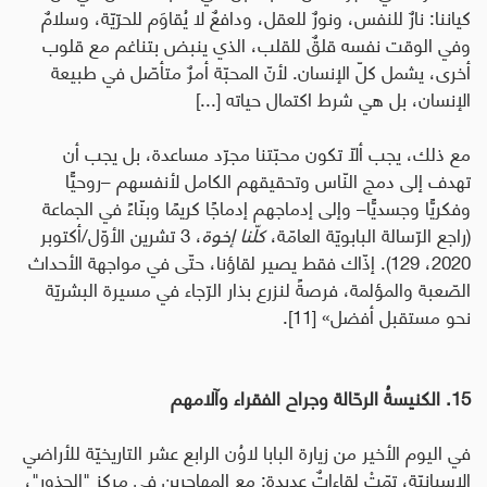
كياننا: نارٌ للنفس، ونورٌ للعقل، ودافعٌ لا يُقاوَم للحرّيّة، وسلامٌ
وفي الوقت نفسه قلقٌ للقلب، الذي ينبض بتناغم مع قلوب
أخرى، يشمل كلّ الإنسان. لأنّ المحبّة أمرٌ متأصّل في طبيعة
الإنسان، بل هي شرط اكتمال حياته [...]
مع ذلك، يجب ألّا تكون محبّتنا مجرّد مساعدة، بل يجب أن
تهدف إلى دمج النّاس وتحقيقهم الكامل لأنفسهم –روحيًّا
وفكريًّا وجسديًّا– وإلى إدماجهم إدماجًا كريمًا وبنّاءً في الجماعة
(راجع الرّسالة البابويّة العامّة،
كلّنا إخوة
، 3
تشرين الأوّل/أكتوبر
2020، 129). إذّاك فقط يصير لقاؤنا، حتّى في مواجهة الأحداث
الصّعبة والمؤلمة، فرصةً لنزرع بذار الرّجاء في مسيرة البشريّة
نحو مستقبل أفضل
» [11].
15.
الكنيسةُ الرحّالة وجراح الفقراء وآلامهم
في اليوم الأخير من زيارة البابا لاوُن الرابع عشر التاريخيّة للأراضي
الإسبانيّة، تمّتْ لقاءاتٌ عديدة:
مع المهاجرين في مركز "الجذور"،