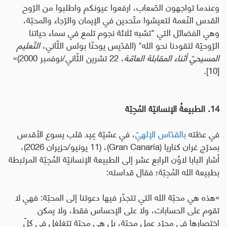
وعندما تواجهون الصّعاب، ارفعوا عيونكم واطلبوا من الرّوح
القدس النّعمة لتعيشوا متّحدين في الإيمان والرّجاء والمحبّة،
وهي الفضائل التي "تشبه ثلاثة نجوم تلمع في سماء حياتنا
الرّوحيّة لتقودنا نحو الله" (القدّيس يوحنّا بولس الثّاني،
التّعليم
المسيحيّ أثناء المقابلة العامّة
، 22
تشرين الثّاني/نوفمبر 2000)
»
[10].
14.
الطبيعةُ الإنسانيّة المُحِبّة
في عظته
بالقدّاس الإلهيّ
، في عشيّة عِيد قلب يسوع الأقدس
بمدرّج غران كناريا (
Gran Canaria
)، (11 يونيو/حزيران 2026)،
أشار البابا لاوُن الرابع عشر إلى الطبيعة الإنسانيّة المُحِبّة المرتبطة
بطبيعة الله المُحِبّة؛ فقال قداسته:
«هذه هي محبّة الله التي تتجذّر فيها دعوتنا إلى المحبّة: فهي لا
تقوم على الحسابات، ولا على الإحساس فقط، ولا يمكن
اختصارها في مجرّد عمل محبّة، بل هي محبّة تتغلغل في كلّ