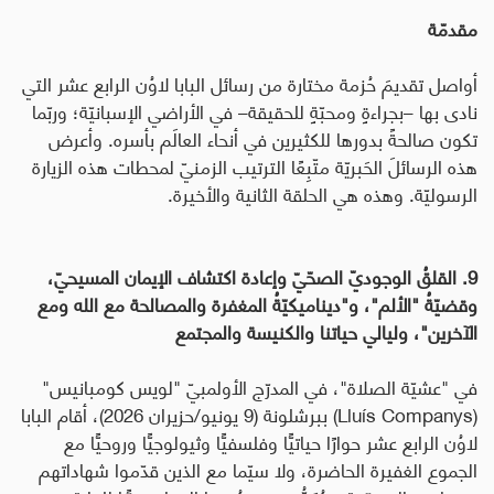
مقدمّة
أواصل تقديمَ حُزمة مختارة من رسائل البابا لاوُن الرابع عشر التي
نادى بها –بجراءةٍ ومحبّةٍ للحقيقة– في الأراضي الإسبانيّة؛ وربّما
تكون صالحةً بدورها للكثيرين في أنحاء العالَم بأسره. وأعرض
هذه الرسائلَ الحَبريّة متّبِعًا الترتيب الزمنيّ لمحطات هذه الزيارة
الرسوليّة. وهذه هي الحلقة الثانية والأخيرة.
9. القلقُ الوجوديّ الصحّيّ وإعادة اكتشاف الإيمان المسيحيّ،
وقضيّةُ "الألم"، و"ديناميكيّةُ المغفرة والمصالحة مع الله ومع
الآخرين"، وليالي حياتنا والكنيسة والمجتمع
في "عشيّة الصلاة"، في المدرّج الأولمبيّ "لويس كومبانيس"
(
Lluís Companys
) ببرشلونة (9 يونيو/حزيران 2026)، أقام البابا
لاوُن الرابع عشر حوارًا حياتيًّا وفلسفيًّا وثيولوجيًّا وروحيًّا مع
الجموع الغفيرة الحاضرة، ولا سيّما مع الذين قدّموا شهاداتهم