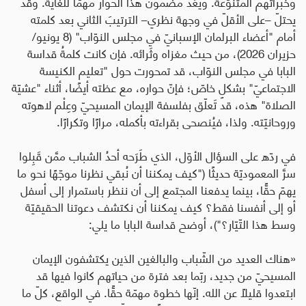
وخبراتهم المتنوّعة. ويُعَدُّ مضمونُ هذا الحوار مهمًّا للغاية. وقد
يحتلّ –على الأقلّ في وجهة نظري– الترتيبَ الثاني بعد كلمته
أمام "أعضاء البرلمان الإسبانيّ في مجلس النوّاب" (8 يونيو/
حزيران 2026)، من حيث مغزاه وثَرائه. فإن كانت كلمةُ قداسة
البابا في مجلس النوّاب، قد تمحورت حول "تعليم الكنيسة
الاجتماعيّ" بشكلٍ خاصّ؛ فإنّ حواره، مع عظته أيضًا، أثناء "عشيّة
الصلاة" هذه، قد تَعلّق بفلسفة الإيمان المسيحيّ وعِلْم لاهوته
وروحانيّته. ولذا، فيُنصحى بقراءته بأكمله، مرارًا وتكرارًا.
في ردّه على السؤال الأوّل، الذي طَرَحه أحدُ الشباب ممَّن قَبِلوا
سرَّ المعموديّة حديثًا ("كيف يمكننا أن نُبقي نظرنا موجّهًا نحو ما
يهمّ حقًّا، بينما يدفعنا المجتمع إلى أن ننظر باستمرار إلى أسفل
أو إلى أنفسنا فقط؟ كيف يمكننا أن نكتشف دعوتنا الحقيقيّة
وسط هذا التّيّار؟")، أوضح قداسة البابا ما يلي:
«هناك العديد من الشّباب والبالغين الذين يكتشفون الإيمان
المسيحيّ من جديد، ربّما بعد فترة من حياتهم كانوا فيها قد
ابتعدوا قليلًا عن الله. إنّها خطوة مهمّة حقًّا. في الواقع، كلّ ما