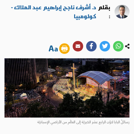
بقلم
د. أشرف ناجح إبراهيم عبد الملاك -
:
كولومبيا
رسائلُ البابا لاوُن الرابع عشر الحَبريّة إلى العالَم من الأراضي الإسبانيّة