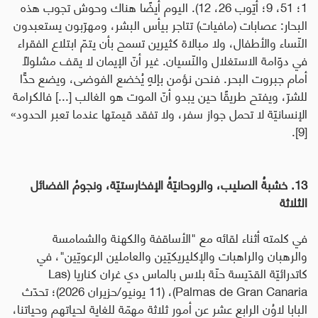
1؛ 51، 9؛ أيّوب 26، 12). اليوم أيضًا هناك وحوش تجوب هذه
البحار: عصابات (مافيات) تتاجر بيأس البشر، ومهرّبون يستعبدون
النّساء والأطفال، ولا مبالاة كثيرين تسمح بأن يتمّ ابتلاع الفقراء
في دوّامة الاستغلال والنّسيان.
غير أنّ الإيمان لا يقف مشلولًا
أمام جبروت البحر. فنحن نؤمن بإلهٍ يُخضع الفوضى، ويضع حدًّا
للشرّ، ويفتح طريقًا حين يبدو أنّ الموت هو الغالب [...]
فالكرامة
الإنسانيّة لا تحمل جواز سفر، ولا تفقد قيمتها عندما تعبر الحدود
»
[9].
13. خشبةُ الصليب، والروحانيّةُ الإفخارستيّة، ونجومُ الفضائل
الثلاثة
في كلمته أثناء لقائه مع "الأساقفة والكهنة والشمامسة
والرهبان والراهبات والإكليريكيّين والعاملين الرعويّين"، في
كاتدرائيّة القدّيسة حنّة بلاس بالماس دي غران كناريا (
Las
Palmas de Gran Canaria
)، (11 يونيو/حزيران 2026)؛ تحدّث
البابا لاوُن الرابع عشر عن أمورٍ ثلاثة مهمّة للغاية لحياتهم وحياتنا،