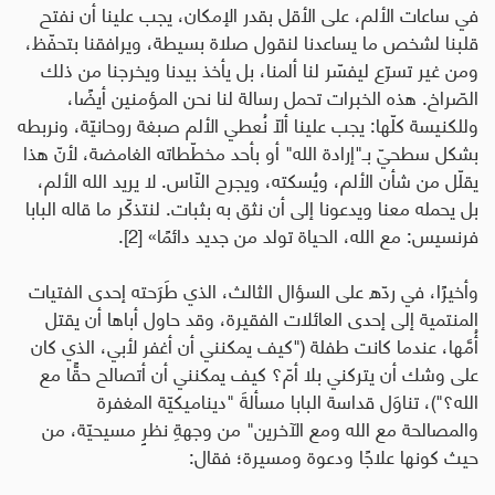
في ساعات الألم، على الأقل بقدر الإمكان، يجب علينا أن نفتح
قلبنا لشخص ما يساعدنا لنقول صلاة بسيطة، ويرافقنا بتحفّظ،
ومن غير تسرّع ليفسّر لنا ألمنا، بل يأخذ بيدنا ويخرجنا من ذلك
الصّراخ. هذه الخبرات تحمل رسالة لنا نحن المؤمنين أيضًا،
وللكنيسة كلّها: يجب علينا ألّا نُعطي الألم صبغة روحانيّة، ونربطه
بشكل سطحيّ بـ"إرادة الله" أو بأحد مخطّطاته الغامضة، لأنّ هذا
يقلّل من شأن الألم، ويُسكته، ويجرح النّاس. لا يريد الله الألم،
بل يحمله معنا ويدعونا إلى أن نثق به بثبات. لنتذكّر ما قاله البابا
فرنسيس: مع الله، الحياة تولد من جديد دائمًا»
[2]
.
وأخيرًا، في ردّه على السؤال الثالث، الذي طَرَحته إحدى الفتيات
المنتمية إلى إحدى العائلات الفقيرة، وقد حاول أباها أن يقتل
أُمَّها، عندما كانت طفلة ("كيف يمكنني أن أغفر لأبي، الذي كان
على وشك أن يتركني بلا أمّ؟ كيف يمكنني أن أتصالح حقًّا مع
الله؟")، تناوَل قداسة البابا مسألةَ "
ديناميكيّة المغفرة
والمصالحة مع الله ومع الآخرين
" من وجهةِ نظرٍ مسيحيّة، من
حيث كونها علاجًا ودعوة ومسيرة؛ فقال: