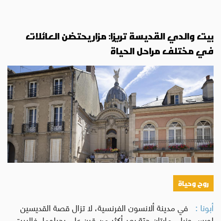
بيت والدي القديسة تريزا: مزار يحتضن العائلات
في مختلف مراحل الحياة
روح وحياة
أبونا :
في مدينة ألانسون الفرنسية، لا تزال قصة القديسين
لويس وزيلي مارتان حيّة بعد أكثر من قرن على رحيلهما. فالبيت