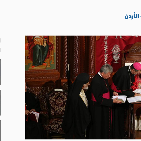
لأردن
ا
ا