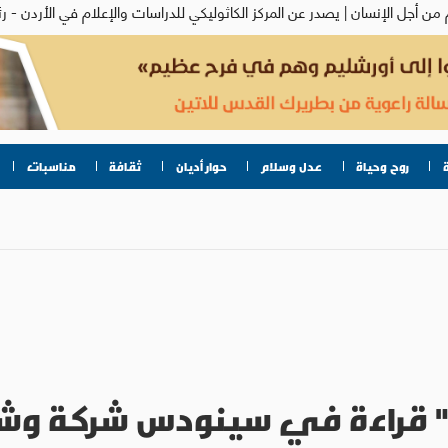
روح وحياة
عدل وسلام
حوار أديان
ثقافة
مناسبات
ة" قراءة في سينودس شركة و