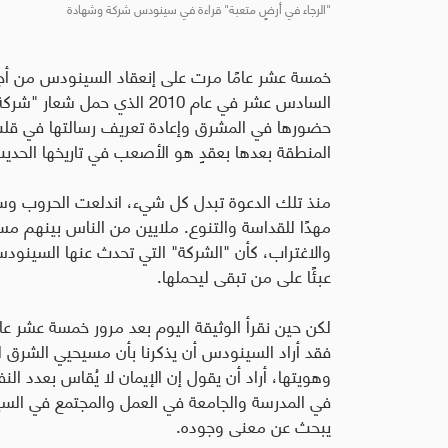
"الرجاء في أرضٍ متعبة" قراءة في سينودس شركة وشهادة
خمسة عشر عامًا مرت على إنعقاد السينودس من أجل 
السادس عشر في عام 2010 الذي
حضورها في المشرق وإعادة تعريف رسالتها في قلب عا
المنطقة بعدها بعقدٍ هو الأصعب في تاريخها الحدي
منذ تلك الدعوة تبدل كل شيء، اندلعت الحروب وسق
مهدًا للقداسة والتنوع. ملايين من الناس بينهم مس
والاغتراب، كأن "الشركة" التي تحدث عنها السينود
عبئًا على من تبقى ليحملها
.
لكن حين نقرأ الوثيقة اليوم بعد مرور خمسة عشر عا
فقد أراد السينودس أن يذكرنا بأن مسيحيي الشرق لي
وهويتها، أراد أن يقول إن الإيمان لا يُقاس بعدد ا
في المدرسة والجامعة في العمل والمجتمع في السيا
يبحث عن معنى وجوده
.