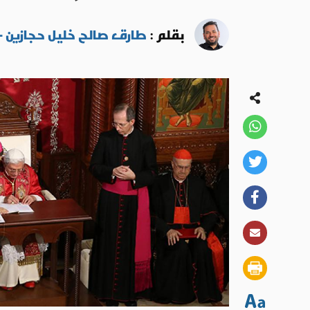
بقلم :
طارق صالح خليل حجازين - ا