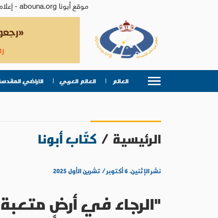
موقع أبونا abouna.org - إعلام من أجل الإنسان | يصدر عن المركز الكاثوليكي للدراسات والإعلام في الأردن - رئيس التحرير: الأب د.رفعت بدر
العالم
العالم العربي
الاراضي المقدسة
الرئيسية
/
كتّاب أبونا
نشر الإثنين، ٦ أكتوبر / تشرين الأول ٢٠٢٥
"الرجاء في أرضٍ متعب