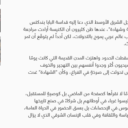
الشرق الأوسط الذي دعا إليه قداسة البابا بندكتس
 حمل شعار "شركة وشهادة"، عندها ظن كثيرون أن الكنيسة أرادت مراجعة
لم عربي يموج بالتحولات، لكن أحداً لم يتوقّع أن تمر
ث
.
طت الحدود واهتزت المدن القديمة التي كانت يومًا
يحيون كُثر وجدوا أنفسهم بين التهجير والخوف
س تحولت إلى صرخةٍ في الفراغ، وكأن "الشهادة" غدت
مًا لا نقرأها كصفحة من الماضي بل كوصيةٍ للمستقبل،
سوا غرباء في أوطانهم بل شركاءً في صنع تاريخها
لنفوس في الإحصاءات بل بعمق الحضور في الحياة العامة،
سة والثقافة وفي قلب الإنسان الشرقي الذي لا يزال