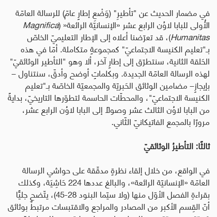
في مضمار الحديث عن "تأطيرِ" (وَضْعِ إطارٍ عامّ) للرسالة العامّة
الأُولى للبابا لاوُن الرابع عشر «الإنسانيّة الرائعة
«
(
Magnifica
Humanitas
)، قد تعرّضنا أعلاه إلى الإطار التعليميّ الخاصّ
بـ"تعليم الكنيسة الاجتماعيّ" كمجموعةٍ متكاملة. أمّا في هذه
الحَلقة الثانية، سنتطرّق إلى إطارٍ آخر، ألا وهو "التأطير الوثائقيّ"
لهذه الرسالة العامّة الجديدة. وبكلماتٍ أوضح
وأدقّ
، سنتناول –
بإيجازٍ– مضامين الوثائق الحَبريّة والمجمعيّة الخاصّة بـ"تعليم
الكنيسة الاجتماعيّ"، والمحطّات الحاسمة لتطوّرها التاريخيّ، بدايةً
من البابا لاوُن الثالث عشر وصولًا إلى البابا لاوُن الرابع عشر،
مرورًا بالمجمع الفاتيكانيّ الثّاني.
ثالثًا: التأطيرُ الوثائقيّ
في الواقع، من خلال إلقاء نظرةٍ مدقّقة على حواشي الرسالة
العامّة «الإنسانيّة الرائعة»، والبالغ عددها
224 حَاشِيَة
، وكذلك
بقراءةِ
الفصل الأوّل منها (ولا سيّما البنود 28-45)،
يتّضح جليًّا
أنّ القِسم الأكبر من المصادر والمراجع والاقتبسات مرتبطٌ بوثائق