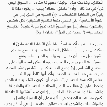
الأخلاق. وقدّمت هذه الوثيقةُ مفهومًا مفاده أنّ السوق ليس
غايةً في حدّ ذاته، وأنّ "منطق العطاء" يجب أن يكون جزءًا لا
يتجزّأ من النشاط الاقتصاديّ. «إنَّ المحبةَ في الحق [...] هي
القوةُ الأساسيةُ التي تعطي دفعاً للتنميةِ الحقيقيةِ لكل شخصٍ
وللبشريةِ جمعاء [...] هو المحورُ الذي تدورُ حولَهُ عقيدةُ الكنيسةِ
الإجتماعية» ("المحبّة في الحقّ"، بندان 1 و6).
وعلى هذا النحو، أكّد قداسةُ البابا «أنّ النّشاط الاقتصاديّ لا
يمكنه أن يدّعي حلّ المشاكل الاجتماعيّة بمجرّد توسيع منطق
السّوق، بل يجب أن يكون موجّهًا نحو الخير العام، وتقع
المسؤولية الكبرى في ذلك، وبصورة لا يمكن استبدالها، على
المجتمع السّياسيّ [و] وضع البابا بندكتس السّادس عشر المحبّة
في صميم هذا التّفسير الجديد، وأكّد أنّها "الطّريق الرّئيسيّ
لتعليم الكنيسة الاجتماعيّ"، بشرط أن تكون دائمًا مرتبطة بالحقّ.
ولاحظ بقلق أنَّ هناك ميلًا في المجالات الاجتماعيّة والقانونيّة
والسّياسيّة والاقتصاديّة بالذّات إلى إعلان عدم أهمّيّتها الأخلاقيّة.
تكمن مساهمته الجديدة في تأكيده على أنّ التّنمية والعدل
والمؤسّسات والسّوق ليست حقائق محايدة، بل هي أماكن يجب