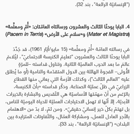
("الإنسانيّة الرائعة"، بند 32).
4. البابا يوحنّا الثالث والعشرون ورسالتاه العامّتان: «أُمّ ومعلِّمة»
(
Mater et Magistra
) و«سلام على الأرض» (
Pacem in Terris
)
في رسالته العامّة «أُمّ ومعلِّمة» (15 مايو/أيّار 1961)،
قد جَدَّدَ
البابا يوحنّا الثالث والعشرون
"تعليمَ الكنيسة الاجتماعيّ"،
ليُلاءمَ
عالمَ ما بعد الحرب
العالميّة الثانية
. وتناول قداسته –للمرّةٍ
الأُولى– الفجوةَ الهائلة بين الدول المتقدّمة والنامية (أو ما يُطلق
عليه "العالم الثالث")، وكذلك الأزمةَ التي يعاني منها القطاع
الزراعيّ في ظلّ عمليّة الصناعة.
وذكّر قداسته «بأنّ الكنيسة،
بالرّغم من أنّ مهمّتها الأساسيّة هي التّقديس والبشارة بالخيرات
الأبديّة، إلّا أنّها لا تهمل الاحتياجات العمليّة للحياة اليوميّة للناس،
بل تهتمّ بكلّ خير إنسانيّ حقيقيّ». ومن ثمّ، لا بدّ من «الاهتمام
بالأجر العادل للعمل، ومشاركة العمّال، والتّفاوتات المتزايدة بين
البلدان» ("الإنسانيّة الرائعة"، بند 33).