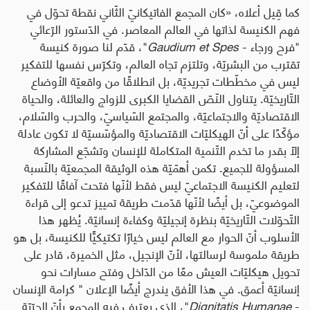
كما قِيل أعلاه، «كان المجمع الفاتيكانيّ الثّاني نقطة تحوّل في
فهم الكنيسة لذاتها في العالم المعاصر. في الدّستور الرّعائي
"فرح ورجاء -
Gaudium et Spes
"، قدّم لنا صورة كنيسة
تقترب من البشريّة، وتلتزم تجاه العالم، وتكرّس نفسها للتفكير
ليس في مخطّطات تجريديّة، بل انطلاقًا من واقعيّة الأوضاع
التّاريخيّة. يتناول النّصّ القضايا الكبرى للزواج والعائلة، والحياة
الاقتصاديّة والاجتماعيّة، والمجتمع السّياسيّ، والحرب والسّلام،
مؤكّدًا على أنّ الهيكليّات الاقتصاديّة والمؤسّسيّة لا تكون عادلة
إلّا بقدر ما تخدم التّنمية المتكاملة للإنسان وتشجّع المشاركة
المسؤولة للجميع. تكمن أهمّيّة هذه الوثيقة المجمعيّة بالنّسبة
لتعليم الكنيسة الاجتماعيّ ليس فقط لأنّها فتحت آفاقًا للتفكير
الموضوعيّ، بل أيضًا لأنّها قدّمت طريقة تمييز تدعو إلى قراءة
التّحوّلات التّاريخيّة بنظرة إنجيليّة وكفاءة إنسانيّة. يُظهر هذا
الأسلوب أنّ الحوار مع العالم ليس خيارًا تكتيكيًّا للكنيسة، بل هو
طريقة ملموسة لرسالتها، لأنّ الإنجيل، مثل الخميرة، قادر على
تحويل هيكليّات العيش معًا من الدّاخل وفتح مسارات نحو
إنسانيّة أعمق. في هذا الأفق يندرج أيضًا الإعلان " كرامة الإنسان
-
Dignitatis Humanae
"، الذي يعترف فيه المجمع بأنّ الحرّيّة