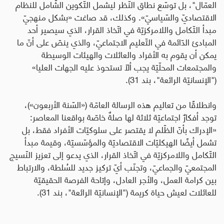
العمّال"، بل توسّع نطاق النّظر ليشمل التّكوين الشّامل للنظام
الاقتصاديّ والسّياسيّ». وكذلك، قد صاغت «بشكل منهجيّ
مبدأ التّكامل واللامركزيّة في اتّخاذ القرار، الذي سيصير أحد
المبادئ الدّائمة في التّعليم الاجتماعيّ، والذي ينصّ على أنّ ما
يمكن أن يقوم به الأفراد والعائلات والهيئات الوسيطة
والمجتمعات المحلّيّة يجب ألّا تستحوذ عليه الجهات العليا»
("الإنسانيّة الرائعة"، بند 31).
وانطلاقًا من تعاليم هذه الرسالة العامّة («السّنة الأربعون»)،
توجد أفكارٌ اجتماعيّة ثلاثة لها صلةٌ خاصّة بواقعنا المعاصر:
«الإدراك بأنّ الظّلم لا يقتصر على سلوكيّات الأفراد فقط، بل
تشمل أيضًا الهيكليّات الاقتصاديّة والمؤسّسيّة، وقيمة مبدأ
التّكامل واللامركزيّة في اتّخاذ القرار، الذي يدعو إلى تعزيز النّسيج
المجتمعيّ والجماعيّ، وتجنّب أيّ تركيز جديد للسُلطة، والارتباط
بين كرامة العمل، والأجر العادل، وإتاحة الفرصة الحقيقيّة
للعائلات لعيش حياة كريمة ("الإنسانيّة الرائعة"، بند 31).