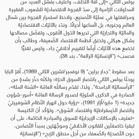
بولس الثاني «إلى آفة التّخلّف، واعترف بفشل العديد من
المحاولات الرّامية إلى سدّ الفجوة الاقتصاديّة للشعوب الفقيرة
ومرافقتها في عمليّة التّصنيع، ولاحظ استمرار الفجوة بين شمال
العالم وجنوبه، بل اتّساعها أحيانًا. وندّد بالآليّات الاقتصاديّة
والماليّة والتجاريّة التي تديرها الدّول الأقوى، وتفضّل مصالحها
بشكل هيكلي وتخنق أنظمة الاقتصاد الضّعيفة، وطالب بأن
تخضع هذه الآليّات أيضًا لتقييم أخلاقيّ جاد، وليس تقنيًّا
فحسب» ("الإنسانيّة الرائعة"، بند 38).
بعد سقوط "جدار برلين" (9 نوفمبر/تشرين الثاني
1989)
، أقرّ البابا
يوحنّا بولس الثاني بانتصار السوق الحرّة؛ ولكنّه حذّر بشدةٍ من
"الرأسماليّة الجامحة". ولذا، تقدّم رسالتُه العامّة «السّنة المئة»،
الصادرة في الذكرى المئويّة لصدور الرسالة العامّة «أمور-شؤون
جديدة» (1
مايو/أيّار
1991)، «رؤية حول انهيار النّظام السّوفييتيّ
وانتصار الدّيمقراطيّة واقتصاد السّوق». وتؤكّد أنّ الكنيسة
«تعترف بالإمكانات الإيجابيّة للسوق والمبادرة الخاصّة، على أن
تبقيا خاضعَتَين للقانون الأخلاقيّ وموجَّهَتين بمبدأ التّضامن،
دون التّضحيّة بالضّعفاء من أجل منطق الرّبح» ("الإنسانيّة