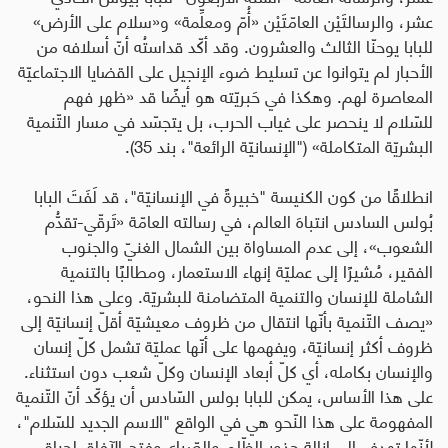
عشر، والرسالتَيْن العامّتَيْن «أُمّ ومعلِّمة» و«سلام على الأرض»
للبابا يوحنّا الثالث والعشرون. وقد أكّد قداستُه أنّ أسلافه من
الأحبار لم يتوانوا عن تسليط ضوء الإنجيل على القضايا الاجتماعيّة
المعاصرة لهم. وهكذا في حَبريّته هو أيضًا قد «ظهر فهم
للسّلام لا ينحصر على غياب الحرب، بل يتجسّد في مسار التّنمية
البشريّة المتكاملة» ("الإنسانيّة الرائعة"، بند 35).
انطلاقًا من كون الكنيسة "خبيرةً في الإنسانيّة"، قد لَفَتَ
البابا
بُولس السادس
انتباهَ العالم،
في رسالته العامّة «تَرقّي-تقدُّم
الشعوب»
، إلى عدم المساواة بين الشمال الغنيّ والجنوب
الفقير، مُشيرًا إلى عمليّة إنهاء الاستعمار، ومطالبًا بالتنمية
الشاملة للإنسان والتنمية المتضامنة للبشريّة.
وعلى هذا النحو،
«يصف التّنمية بأنّها انتقال من ظروف معيشيّة أقلّ إنسانيّة إلى
ظروف أكثر إنسانيّة، ويفهمها على أنّها عمليّة تشمل كلّ إنسان
والإنسان بكامله، أي كلّ أبعاد الإنسان وكلّ شعب دون استثناء.
على هذا الأساس، يمكن للبابا بولس السّادس أن يؤكّد أنّ التّنمية
المفهومة على هذا النّحو هي في الواقع "الاسم الجديد للسّلام"،
لأنّها تهدف إلى إزالة جذور الظّلم والصّراع وفتح الآفاق لحياة