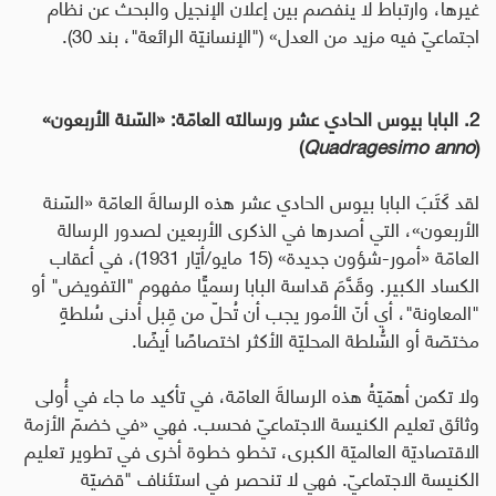
غيرها، وارتباط لا ينفصم بين إعلان الإنجيل والبحث عن نظام
اجتماعيّ فيه مزيد من العدل» ("الإنسانيّة الرائعة"، بند 30).
2. البابا بيوس الحادي عشر ورسالته العامّة: «السّنة الأربعون»
)
Quadragesimo anno
(
لقد كَتَبَ ا
لبابا بيوس الحادي عشر
هذه
الرسالةَ العامّة «السّنة
الأربعون»، التي أصدرها في الذكرى الأربعين لصدور الرسالة
العامّة «أمور-شؤون جديدة» (15 مايو/أيّار 1931)
، في أعقاب
الكساد الكبير. وقَدَّمَ قداسة البابا رسميًّا مفهوم "التفويض" أو
"المعاونة"، أي أنّ الأمور يجب أن تُحلّ من قِبل أدنى سُلطةٍ
مختصّة أو السُّلطة المحليّة الأكثر اختصاصًا أيضًا.
ولا تكمن أهمّيّةُ
هذه
الرسالةَ العامّة، في تأكيد ما جاء في أُولى
وثائق تعليم الكنيسة الاجتماعيّ فحسب. فهي «في خضمّ الأزمة
الاقتصاديّة العالميّة الكبرى، تخطو خطوة أخرى في تطوير تعليم
الكنيسة الاجتماعيّ. فهي لا تنحصر في استئناف "قضيّة