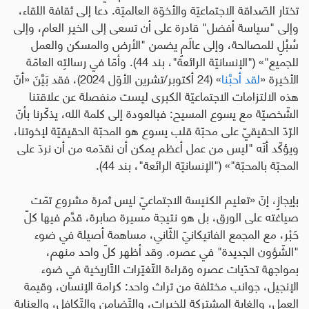
تختار الصّداقة الاجتماعيّة والأخوّة العالميّة. دعا إلى ثقافة اللقاء،
وإلى "سياسة أفضل" قادرة على أن تسعى إلى الخير العام، وإلى
سُبُلٍ للمصالحة، وإلى عالَمٍ يضمن "الأرض والمسكن والعمل
للجميع"
» ("الإنسانيّة الرائعة"، بند 44).
وأمّا في رسالتِه العامّة
الأخيرة «
لقد أحبَّنا
» (24 أكتوبر/تشرين الأوّل 2024)، فقد بَيَّنَ «أنّ
هذه الالتزامات الاجتماعيّة الكبرى ليست منفصلة عن علاقتنا
الشّخصيّة مع يسوع المسيح: فبالعودة إلى كلمة الله، يذكّرنا بأنّ
الرّدّ الحقيقيّ على محبّة قلب يسوع هو المحبّة الحقيقيّة لإخوتنا،
ويؤكّد أنّه "ليس من عمل أعظم يمكن أن نقدّمه من أن نردّ على
المحبّة بالمحبّة"
» ("الإنسانيّة الرائعة"، بند 44).
بإيجازٍ، إنّ «تعليم الكنيسة الاجتماعيّ ليس ثمرة مشروع تمّت
صياغته على الورق، بل هو نتيجة مسيرة صابرة، قدَّم فيها كلّ
حَبْر، مع المجمع الفاتيكانيّ الثّاني، مساهمة أصيلة في ضوء
"الشّؤون الجديدة" في عصره. وقد أظهر كلّ واحد منهم،
بمواجهة تحدّيات عصره وقراءة التّغيّرات التّاريخية في ضوء
الإنجيل، جوانب مختلفة من تراث واحد: كرامة الإنسان، وقيمة
العمل، والغاية المشتركة للخيرات، والتّضامن والتّكافل، والعناية