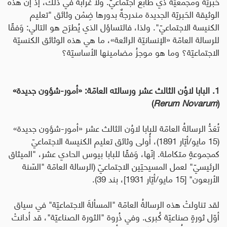
حَبريّة ومجمعيّة ذي طابع اجتماعيّ. ولا غرابة في ذلك، إذ إنّ هذه
الوثيقة الحَبريّة الجديدة مندرجةٌ بدورها ضِمْن وثائق "تعليم
الكنيسة الاجتماعيّ". ولذا، فالتساؤل الذي يُطرَح هو التالي: وَفقًا
للرسالة العامّة «الإنسانيّة الرائعة»، ما هي هذه الوثائق الكنسيّة
الاجتماعيّة؟ وما هو موجزُ مضامينها الأساسيّة؟
1. البابا لاوُن الثالث عشر ورسالته العامّة
:
«أمور-شؤون جديدة»
)
Rerum Novarum
(
تُعَدُّ الرسالةُ العامّة للبابا لاوُن الثالث عشر «أمور-شؤون جديدة»
(15 مايو/أيّار 1891)، أُولى وثائق تعليم الكنيسة الاجتماعيّ
كمجموعةٍ متكاملة. إنّها، وَفقًا للبابا بيوس الحادي عشر، "الميثاق
الرئيسيّ" لعمل المسيحيّين الاجتماعيّ (الرسالة العامّة "السّنة
الأربعون" [15 مايو/أيّار 1931]، بند 39).
لقد تناولتْ هذه الرسالةُ العامّة "المسألةَ الاجتماعيّة" في سياق
أوّل ثورةٍ صناعيّة كُبرى.
وفي ذُروة "الثورة الصناعيّة"، قد أدانتْ