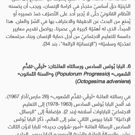
الدّينيّة حقّ أساسيّ متجذّر في كرامة الإنسان، ويجب أن يضمنه
النّظام القانونيّ حتّى لا يُجبر أحد على التّصرّف ضدّ ضميره أو
يُمنع من البحث عن الحقيقة والاعتراف بها في السّرّ والعلن. هذا
المبدأ، الذي له أهمّيّة كبيرة في عصرنا، يواصل تقديم معايير
حاسمة للتعليم الاجتماعيّ من أجل حماية الإنسان وبناء مجتمعات
تعدّديّة وسلميّة» ("الإنسانيّة الرائعة"، بند 34).
6. البابا بُولس السادس ورسالتاه العامّتان: «تَرقّي-تقدُّم
الشعوب» (
Progressio
Populorum
) و«السنة الثمانون»
)
Octogesima adveniens
(
في رسالته العامّة «تَرقّي-تقدُّم الشعوب» (26 مارس/آذار 1967)،
قد ألمح البابا بُولس السادس (1963-1978) إلى التعليم
الاجتماعيّ للباباوات أسلافه (بند 2). فإضافةً إلى "الرسائل
الإذاعيّة" للبابا بيوس الثاني عشر إلى العالم، ذَكَرَ البابا بُولس
السادس الرسالةَ العامّة «أمور-شؤون جديدة» للبابا لاوُن الثالث
عشر، والرسالةَ العامّة «السّنة الأربعون» للبابا بيوس الحادي