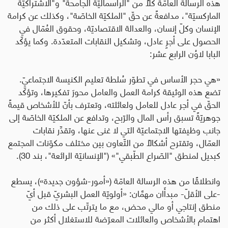
هذه الرسالةُ العامّة كلًا من "الرأسماليّة الجامحة" و"الاشتراكيّة
الماركسيّة"، مدافعةً عن حقّ "الملكيّة الخاصّة"، وكذلك عن
كرامة
الإنسان وكلّ إنسان،
و
العدالة الاقتصاديّة
، وحقوق العُمّال في
الحصول على أجرٍ عادل، وتشكيل النقابات المتعدّدة.
وكما يؤكّد
البابا لاوُن الرابع عشر:
«هي حجر الأساس في تطوّر سُلطة تعليم الكنيسة الاجتماعيّ.
تضع هذه الوثيقة كرامة العمل والعامل محورَ تفكيرها، وتؤكّد
الحقّ في أجر عادل للعامل ولعائلته، وتعترف بأنّ للأشخاص قيمةً
جوهريّةً تسبق رأس المال والرّبح، وتدافع عن الملكيّة الخاصّة إلى
جانب وظيفتها الاجتماعيّة التي لا غنى عنها، وتقدِّر نقابات
العمّال، وتقترح أشكالًا من التّعاون بين مختلف مكوّنات المجتمع
كبديل لمنطق "الصّراع الطّبقي"» ("الإنسانيّة الرائعة"، بند 30).
وانطلاقًا من هذه الرسالة العامّة («أمور-شؤون جديدة»)، يسطع
-على الأقلّ- مبدأَان مهمَّان: «أولويّة العمل البشريّ قبل أيّ
منطق إنتاجي أو مالي محض، مع ما يترتّب على ذلك من
اهتمام بالأشخاص والعائلات المعرّضة للاستغلال أكثر من