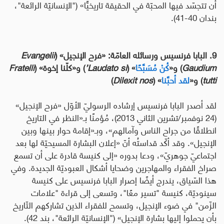
أن تتجسّد فيها المحبّة في الحقيقة تاريخيًّا» ("الإنسانيّة الرائعة"،
بندان 40-41).
9. البابا فرنسيس ورسائله العامّة: «فرح الإنجيل» (
Evangelii
Gaudium
) و«
كُنْ مُسَبَّحًا
» (
Laudato si’
) و«كلّنا إخوة» (
Fratelli
tutti
) و«
لقد أحبَّنا
» (
Dilexit nos
)
لقد أصدر البابا فرنسيس إرشاده الرسوليّ الأوّل «فرح الإنجيل»
(24 نوفمبر/تشرين الثاني 2013)، مُؤمنًا بـ«النظر في التاريخ
انطلاقًا من جراح الناس وآمالهم»، وبـ«إقامة حوار بينها وبين
الإنجيل». وقد أكّد قداستُه أنّ «إعلان البشارة المسيحيّة لها بعد
اجتماعيّ جوهريّ»، ودعا بدوره «إلى كنيسة قادرة على أن تسمع
صراخ الفقراء والمهاجرين وضحايا أشكال العبوديّة الجديدة. وفي
هذا السّياق، يندرج أيضًا إصرار البابا فرنسيس على كنيسة
سينوديّة، كنيسة "تسير معًا"، وتسعى إلى قراءة "علامات
الزّمن" في ضوء الإنجيل، وتسمح للفقراء الذين تشاركهم التّاريخ
بأن يحملوا إليها بشارة الإنجيل» ("الإنسانيّة الرائعة"، بند 42).