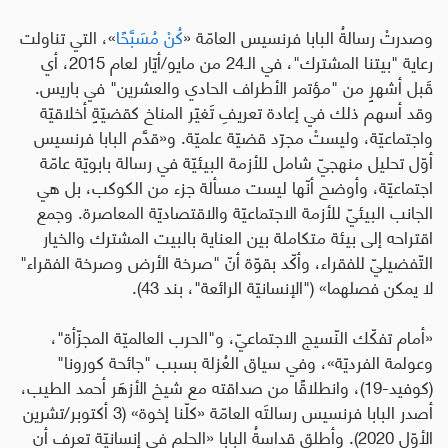
وصدرتْ رسالةُ البابا فرنسيس العامّة «
كُنْ مُسَبَّحًا
»، التي تناولت
رعاية "بيتنا المشترك"، في الـ24 من مايو/أيّار لعام 2015، أي
قَبل أشهرٍ من "مؤتمر الأطراف الحادي والعشرين" في باريس.
وقد أسهم ذلك في إعادة تعريفِ تَغيّر المناخ كقضيّةٍ أخلاقيّة
واجتماعيّة، وليستْ مجرّد قضيّة علميّة. و«قدَّم البابا فرنسيس
أوّل تحليل منهجيّ شامل للأزمة البيئيّة في رسالة بابويّة عامّة
اجتماعيّة، وأوضح أنّها ليست مسألة جزء من الكوكب، بل هي
الجانب البيئيّ للأزمة الاجتماعيّة والاقتصاديّة المعاصرة. وجمع
اقتراحه إلى بيئة متكاملة بين العناية بالبيت المشترك والخيار
التّفضيليّ للفقراء، وأكّد بقوّة أنّ "صرخة الأرض وصرخة الفقراء"
لا يمكن فصلهما
» ("الإنسانيّة الرائعة"، بند 43).
«أمام تفكّك النّسيج الاجتماعيّ، و"الحرب العالميّة المجزّأة"،
وعولمة الفرديّة»، وفي سياق العُزلة بسبب "جائحة كورونا"
(كوفيد-19)، وانطلاقًا من صداقته مع شيخ الأزهَر أحمد الطيب،
أصدر البابا فرنسيس رسالتَه العامّة «كلّنا إخوة» (3 أكتوبر/تشرين
الأوّل 2020). وأطلق قداسةُ البابا «الحلم في إنسانيّة تعرف أن