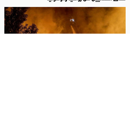
لاون 14
أبونا :
ينظر البابا لاون الرابع عشر «بألم» إلى ما يجري في
أوكرانيا وروسيا، في ظل التصاعد المأساوي للهجمات المتبادلة
التي يدفع المدنيون ثمنها أولًا، بمن فيهم الأطفال. فالمسيّرات
...المزيد