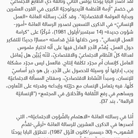
لقد أصدر البابا يوحنّا بولس الثاني وثائقه ذي الطابع الاجتماعيّ
في خضمّ "أزمة الأنظمة الأيديولوجيّة الكبرى في القرن العشرين
وبداية العولمة الاقتصاديّة". وقد كَتَبَ رسالتَه العامّة «العمل
الإنسانيّ» في الذكرى التسعين لصدور الرسالة العامّة «أمور-
شؤون جديدة» (14 سبتمبر/أيلول 1981)، مُركّزًا على "كرامة
العمل الإنساني". ومن خلالها فَتَحَ قداسته «مسارًا جديدًا للتفكير
حول العمل. يُقدَّم الأجر العادل فيها على أنّه اختبار ملموس
لعدالة كلّ النّظام الاجتماعيّ والاقتصاديّ، لأنّه يُبَيِّن هل يُعامَل
العامل كإنسان أم مجرّد تكلفة إنتاج. فالعمل ليس مجرّد مشكلة
يجب إدارتها أو وسيلة للحصول على الأجر، بل هو خير أساسيّ
للإنسان، ومبدأ النّشاط الاقتصاديّ، ومفتاح المسألة الاجتماعيّة
كلّها. فيه يتعامل الإنسان مع حرّيّته وإبداعه وقدرته على التّعاون،
ويساهم في رفع الثّقافة والأخلاق في المجتمع» ("الإنسانيّة
الرائعة"، بند 37).
أمّا في رسالته العامّة «الاهتمام بالشّؤون الاجتماعيّة»، التي
أصدرها في الذكرى العشرين للرسالة العامّة «تَرقّي-تقدُّم
الشعوب» (30 ديسمبر/كانون الأوّل 1987)، تتطرّق البابا يوحنّا