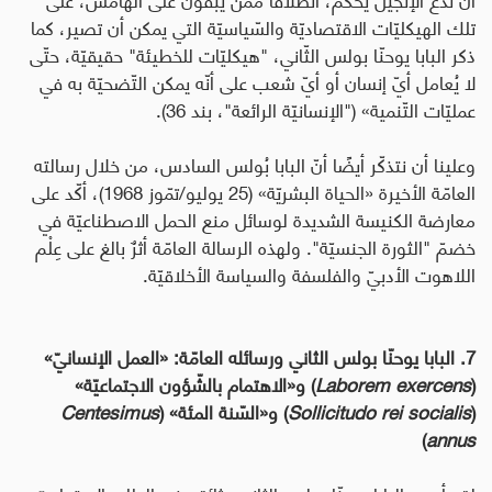
تلك الهيكليّات الاقتصاديّة والسّياسيّة التي يمكن أن تصير، كما
ذكر البابا يوحنّا بولس الثّاني، "هيكليّات للخطيئة" حقيقيّة، حتّى
لا يُعامل أيّ إنسان أو أيّ شعب على أنّه يمكن التّضحيّة به في
عمليّات التّنمية
» ("الإنسانيّة الرائعة"، بند 36).
وعلينا أن نتذكّر أيضًا أنّ البابا بُولس السادس، من خلال رسالته
العامّة الأخيرة «الحياة البشريّة» (25
يوليو/تمّوز 1968)، أكّد
على
معارضة الكنيسة الشديدة لوسائل منع الحمل الاصطناعيّة في
خضمّ "الثورة الجنسيّة". ولهذه الرسالة
العامّة
أثرٌ بالغ على عِلْم
اللاهوت الأدبيّ والفلسفة والسياسة الأخلاقيّة.
7. البابا يوحنّا بولس الثاني ورسائله العامّة: «العمل الإنسانيّ»
(
Laborem exercens
) و«الاهتمام بالشّؤون الاجتماعيّة»
(
Sollicitudo rei socialis
) و«السّنة المئة» (
Centesimus
)
annus