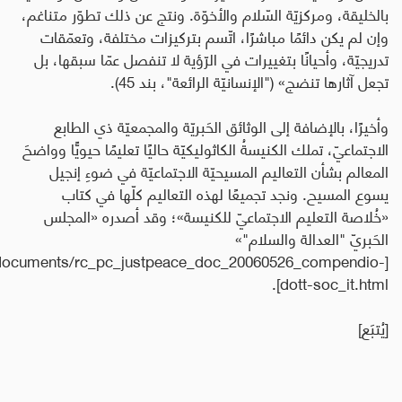
بالخليقة، ومركزيّة السّلام والأخوّة. ونتج عن ذلك تطوّر متناغم،
وإن لم يكن دائمًا مباشرًا، اتّسم بتركيزات مختلفة، وتعمّقات
تدريجيّة، وأحيانًا بتغييرات في الرّؤية لا تنفصل عمّا سبقها، بل
تجعل آثارها تنضج»
("الإنسانيّة الرائعة"، بند 45).
وأخيرًا، بالإضافة إلى الوثائق الحَبريّة والمجمعيّة ذي الطابع
الاجتماعيّ، تملك الكنيسةُ الكاثوليكيّة حاليًا تعليمًا حيويًّا وواضحَ
المعالم بشأن التعاليم المسيحيّة الاجتماعيّة في ضوءِ إنجيل
يسوع المسيح. ونجد تجميعًا لهذه التعاليم كلّها في كتاب
«خُلاصة التعليم الاجتماعيّ للكنيسة»؛ وقد أصدره «المجلس
الحَبريّ "العدالة والسلام"»
ce/documents/rc_pc_justpeace_doc_20060526_compendio-
[
].
dott-soc_it.html
[يُتبَع]