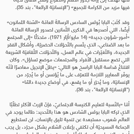
فيها مزيد من الكرامة للجميع» ("الإنسانيّة الرائعة"، بند 35).
وقد كَتَبَ البابا بُولس السادس الرسالةَ العامّة «السّنة الثمانون»
أيضًا، التي أصدرها في الذكرى الثّمانين لصدور الرسالة العامّة
«أمور-شؤون جديدة» (14 مايو/أيّار 1971)، متحدّثًا «إلى المجتمع
ما بعد الصّناعي، الذي يتّسم بالتّحوّلات الحضريّة، وأشكال الفقر
الجديدة، والتّغيّرات في عالم العمل، والتّحوّلات الثّقافيّة السّريعة
التي تضع مستقبل الأفراد والمجتمعات موضع تساؤل». وكان
اقتناعُ قداسة البابا الراسخ هو التالي: «يظلّ الإنجيل معاصرًا لأنّه
يوفّر المعايير اللازمة للتعرّف على ما يُؤنسن أو ما يُجرّد من
الإنسانيّة، وما يُحرّر أو ما يقمع، في أوضاع جديدة دائمًا
»
("الإنسانيّة الرائعة"، بند 36).
أمّا «بالنّسبة لتعليم الكنيسة الاجتماعيّ، فإنّ الإرث الأكثر تطلّبًا
الذي تركه البابا بولس السّادس هو هذا بالتّحديد: طالما يوجد في
العالم شعوب مستبعدة عن تنمية تليق بالإنسان، لن تستطيع
الجماعة المسيحيّة أن تكتفي بإعلان السّلام بشكل مجرّد، بل يجب
أن تدع الإنجيل يحكم، انطلاقًا ممّن يبقون على الهامش، على