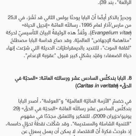
الرائعة"، بند 39).
وجديرٌ بالذكر أيضًا أنّ البابا يوحنّا بولس الثاني قد نَشَرَ، في الـ25
من مارس/آذار لعام 1995، رسالتَه العامّة «إنجيل الحياة»
(
Evangelium vitae
). وتُعَدُّ هذه الوثيقةُ البيانَ التأسيسيّ لحركة
"مناهضة الإجهاض" العالميّة. وقد صاغ قداسة البابا مصطلحَ
"ثقافة الموت"، للتنديد بالديمقراطيّات الحديثة التي شرّعت إنهاء
حياة الضعفاء؛ وقيّد بشكلٍ كبير قبول "عقوبة الإعدام".
8. البابا بندكتُس السادس عشر ورسالته العامّة: «المحبّة في
الحقّ» (
Caritas in veritate
)
في خضمّ "الأزمة الماليّة العالميّة" و"العولمة"، أصدر البابا
بندكتُس السادس عشر رسالتَه العامّة «المحبّة في الحقّ» (29
يونيو/حزيران 2009)، للتفكير والتعمّق مجدّدًا في مفهوم
"التنمية الشاملة والمستديمة". وقد شكّلت نقطةَ تحوّلٍ حاسمة،
إذ طرحتْ فكرةَ أنّ الاقتصاد لا يمكن أن يعمل بمعزلٍ عن