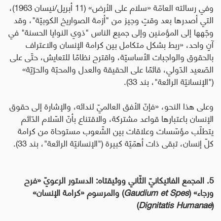
وفي رسالته العامّة «سلام على الأرض» (11 أبريل/نيسان 1963)،
التي أ
صدرها بعد وقتٍ وجيز من "أزمة الصواريخ الكوبيّة"، وقد
وجّهها
إلى المؤمنين وإلى جميع الناس "ذوي
النوايا الحسنة"
في
آنٍ واحد، «ربط بشكل متكامل بين كرامة الإنسان والاعتراف
بالحقوق والواجبات الأساسيّة، واقترح نظامًا للتعايش، حتّى على
الصّعيد الدّولي، قائمًا على الحقيقة والعدل والمحبّة والحرّيّة»
("الإنسانيّة الرائعة"، بند 33).
وعلى هذا النحو، «فإنّ الأفق العالميّ لندائه، والإشارة إلى حقوق
الإنسان باعتبارها قواعد مشتركة، والاقتناع بأنّ السّلام الدّائم
يتطلّب مؤسّسات وعلاقات بين الشّعوب مستوحاة من كرامة
كلّ إنسان، تبقى ذات أهمّيّة كبيرة ("الإنسانيّة الرائعة"، بند 33).
5. المجمع الفاتيكانيّ الثّاني ووثيقتاه: الدستور الرعويّ «فرح
ورجاء» (
Gaudium et Spes
) والمرسوم «كرامة الإنسان»
)
Dignitatis Humanae
(