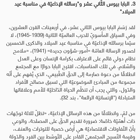
3. البابا بيوس الثّاني عشر و"رسائله الإذاعيّة في مناسبة عيد
الميلاد"
لقد رَسَمَ البابا بيوس الثاني عشر، في أربعينات القرن العشرين،
وفي السياق المأسويّ للحرب العالميّة الثانية (
1939-1945
)، لا
سيّما برسائله الإذاعيّة في مناسبة عيد الميلاد والذكرى الخمسين
لصدور الرسالة العامّة «أمور-شؤون جديدة» (1941)، «ملامح
نظام دولي قائم على الاعتراف بكرامة الإنسان وعلى العدل
والسّلام. في تلك المناسبات، اقترح البابا حوارًا مع المجتمع
انطلاقًا من دعوة صارمة إلى الحقّ الطّبيعي، الذي يُفهم على أنّه
مجموعة من المبادئ الموضوعيّة التي تسبق مصالح الأفراد
والدّول، والتي يجب أن تنظّم الحياة الدّاخليّة للأمم وعلاقاتها
المتبادلة ("الإنسانيّة الرائعة"، بند 32).
من ثمّ، وانطلاقًا من هذه الرسائل الإذاعيّة، «تظلّ ثلاثة توجّهات
ذات أهمّيّة خاصّة: ضرورة تقديم الحقّ على المصلحة، والوعي
بأنّ التّفاوتات الاقتصاديّة هي أرض خصبة للتوترات والعنف،
وقيمة النّسيج المجتمعيّ القادر على التّوسّط بين الفرد والدّولة