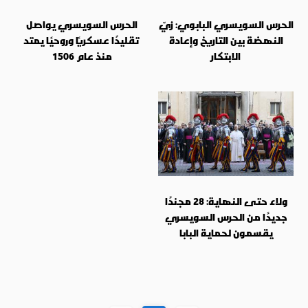
الحرس السويسري البابوي: زيّ
الحرس السويسري يواصل
النهضة بين التاريخ وإعادة
تقليدًا عسكريًا وروحيًا يمتد
الابتكار
منذ عام 1506
ولاء حتى النهاية: 28 مجندًا
جديدًا من الحرس السويسري
يقسمون لحماية البابا