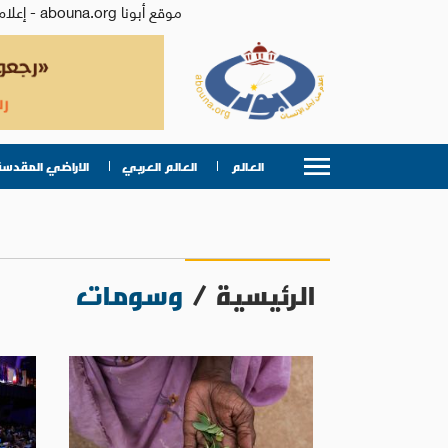
موقع أبونا abouna.org - إعلام من أجل الإنسان | يصدر عن المركز الكاثوليكي للدراسات والإعلام في الأردن - رئيس التحرير: الأب د.رفعت بدر
العالم
العالم العربي
الاراضي المقدسة
الرئيسية
/
وسومات