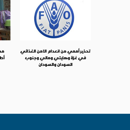
تحذير أممي من انعدام الامن الغذائي
مطا
في غزة وهايتي ومالي وجنوب
أطب
السودان والسودان