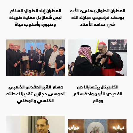
المطران الطوال يهنىء الأب
المطران إياد الطوال: السلام
يوسف فرنسيس: مبارك الله
ليس شعارًا بل عملية طويلة
في خدامه الأمناء
وصبورة وأسلوب حياة
الكاردينال بيتسابالا من
وسام القبر المقدس الذهبي
الفحيص: الأردن واحة سلام
لموسى حجازين تقديرًا لعطائه
ووئام
الكنسي والوطني