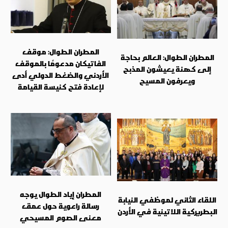
المطران الطوال: موقف
المطران الطوال: العالم بحاجة
الفاتيكان مدعومًا بالموقف
إلى كهنة يعيشون المذبح
الأردني والضغط الدولي أدى
ويعرفون المسيح
لإعادة فتح كنيسة القيامة
المطران إياد الطوال يوجه
اللقاء الثاني لموظفي النيابة
رسالة راعوية حول عمق
البطريركية اللاتينية في الأردن
معنى الصوم المسيحي