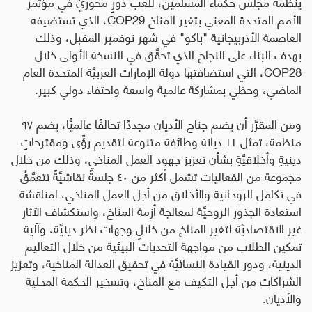
ينظمه مجلس حكماء المسلمين، للعب دورٍ محوريٍّ في مؤتمر
الأمم المتحدة المعني بتغير المناخ
COP29
، الذي تستضيفه
العاصمة الأذربيجانية "باكو" في شهر نوفمبر المقبل، وذلك
بهدف البناء على النجاح الذي تحقَّق في النسخة الأولى خلال
COP28
، التي استضافتها دولة الإمارات العربيَّة المتحدة العام
الماضي، وحظي بمشاركة عالمية واسعة واحتفاء دولي كبير.
ومن المقرَّر أن يضم جناح الأديان مجددًا تحالفًا عالميًّا، يضم ٩٧
منظمة، تمثل ١١ ديانة وطائفة متنوعة لتقديم رؤًى ومقترحاتٍ
دينيةٍ وأخلاقيَّةٍ بشأن تعزيز جهود العمل المناخي، وذلك من خلال
مجموعة من الفعاليات تشمل أكثر من ٤٠ جلسةً نقاشيَّةً تتعمَّقُ
في تكامل الروحانية والأخلاق من أجل العمل المناخي، لمناقشة
استعادة الجذور الروحيَّة لمعالجة أزمة المناخ، واستكشاف الآثار
غير الاقتصاديَّة لتغير المناخ من خلالِ وجهات نظر دينيَّة، وآلية
تمكين الطلاب من مواجهة التحديات البيئية من خلال التعاليم
الدينية، ودور القيادة النسائيَّة في تحقيق العدالة المناخية، وتعزيز
الشراكات من أجل التكيف مع المناخ، وتسخير الحكمة المحلية
والأديان
.