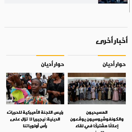
وفرنسيس
أخبار أخرى
حوار أديان
حوار أديان
المسيحيون
رئيس اللجنة الأميركية للحريات
والكونفوشيوسيون يوقّعون
الدينية: نيجيريا لا تزال على
إعلانًا مشتركًا في لقاء
رأس أولوياتنا