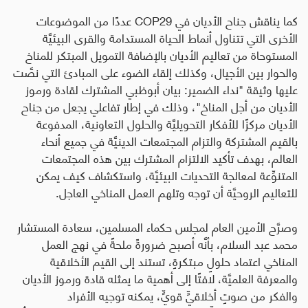
كما يناقش جناح الأديان في
COP29
عددًا من الموضوعات
الأخرى التي تتناول أنماط الحياة المستدامة والقرى البيئيَّة
المستوحاة من تعاليم الأديان بالإضافة التمويل المبتكر للمناخ
والحوار بين الأجيال، وكذلك إلقاء الضوء على المبادئ التي نصَّت
عليها وثيقة "نداء الضمير: بيان أبوظبي المشترك لقادة ورموز
الأديان من أجل المناخ"، وذلك في إطار تفاعلي يجعل من جناح
الأديان مركزًا للأفكار التحويليَّة والحلول التعاونية، المدفوعة
بالقيم المشتركة والتزام المجتمعات الدينيَّة في جميع أنحاء
العالم، بهدف تأكيد الالتزام المشترك بين هذه المجتمعات
المتنوِّعة لمعالجة التحديات البيئيَّة، واستكشاف كيف يمكن
للتعاليم الروحيَّة أن توجه وتلهم العمل المناخي العاجل.
وصرَّح الأمين العام لمجلس حكماء المسلمين، سعادة المستشار
محمد عبد السلام، بأنَّه أصبح ضرورةً ملحةً في نهج العمل
المناخي اعتماد حلولٍ مبتكرةٍ، تستند إلى القيم الأخلاقية
والمعرفة العلميَّة، لافتًا إلى أهمية ما يمثله قادة ورموز الأديان
والفكر من صوتٍ أخلاقيٍّ قويٍّ، يمكنه توجيه الأفراد