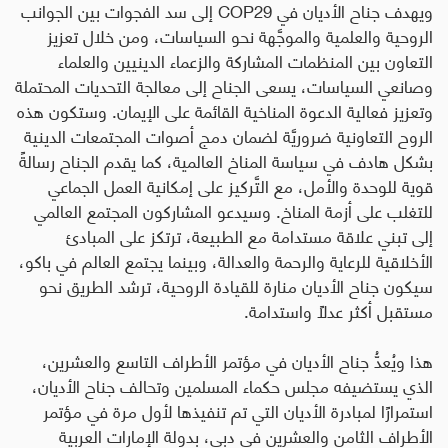
ويهدف جناح الأديان في
COP29
إلى سد الفجوات بين الجوانب
الروحية والعلمية والموجَّهة نحو السياسات، ومن خلال تعزيز
التعاون بين المنظمات المشاركة والزعماء الدينيين والعلماء
وصانعي السياسات، يسعى الجناح إلى معالجة التحديات المحتملة
وتعزيز فعالية الدعوة المناخية القائمة على الإيمان. وستكون هذه
الروح التعاونية ضروريَّة لضمان دمج أصوات المجتمعات الدينية
بشكل هادف في سياسة المناخ العالمية، كما يقدم الجناح رسالةً
قوية للوحدة والأمل، مع التَّركيز على إمكانية العمل الجماعي
للتغلب على أزمة المناخ. وسيدعو المشاركون المجتمع العالمي
إلى تبني علاقة مستدامة مع الطبيعة، ترتكز على المبادئ
الأخلاقية للرعاية والرحمة والعدالة، وبينما يجتمع العالم في باكو،
سيكون جناح الأديان منارة للقيادة الروحية، ترشد الطريق نحو
مستقبل أكثر عدلاً واستدامة.
هذا ويُعدُّ جناح الأديان في مؤتمر الأطراف التاسع والعشرين،
الذي يستضيفه مجلس حكماء المسلمين وتحالف جناح الأديان،
استمرارًا لمبادرة الأديان التي تم تنفيذها لأول مرة في مؤتمر
الأطراف الثامن والعشرين في دبي، بدولة الإمارات العربية