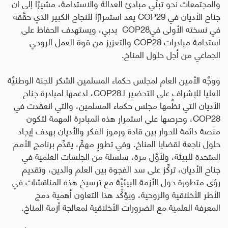
والمجتمعات نحو تبنِّي مبادئ العدالة والاستدامة، مشيرًا إلى أن
جناح الأديان في
COP29
يعد استمرارًا للنجاح الكبير الذي حقَّقه
في نسخته الأولى في
COP28
بدبي، ويستهدف الحفاظ على
استدامة مبادرات
COP28
والتعزيز من قوة العمل الروحي
الجماعي من أجل حلول المناخ.
ووجَّه الأمين العام لمجلس حكماء المسلمين الشكر للجنة الوطنيَّة
العليا للإشراف على التحضير لـ
COP28
، لدعمها لمبادرة جناح
الأديان التي نظَّمها مجلس حكماء المسلمين، والتي انعقدت في
COP28
، وحرصها على استمرار هذه المبادرة المهمة لتكون
منصة دائمة للحوار بين قادة ورموز الفكر والأديان بهدف إيجاد
حلول ناجعة لقضايا المناخ. وفي تطورٍ مهمٍّ، يقدِّم برنامج الأمم
المتحدة للبيئة، ولأوَّل مرة، سلسلة من الجلسات العلمية في
جناح الأديان، تركِّز على سد الفجوة بين العلم والدين، وتقديم
رؤى متطورة حول الأزمة البيئيَّة مع ترسيخ هذه المناقشات في
الأطر الأخلاقية والروحية، ويؤكِّد هذا التعاون أهمية دمج
المعرفة العلمية مع الضرورات الأخلاقية لمعالجة أزمة المناخ.