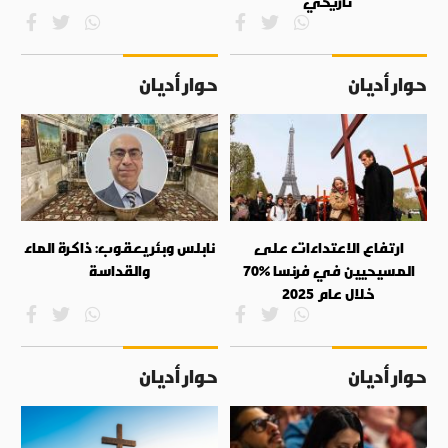
تاريخي
حوار أديان
حوار أديان
ارتفاع الاعتداءات على
نابلس وبئر يعقوب: ذاكرة الماء
المسيحيين في فرنسا %70
والقداسة
خلال عام 2025
حوار أديان
حوار أديان