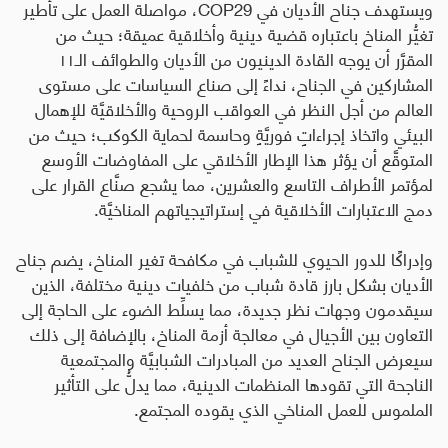
ويستهدف جناح الأديان في
COP29
، مواصلة العمل على تأطير
تغيُّر المناخ باعتباره قضية دينية وأخلاقية عميقة؛ حيث من
المقرَّر أن يوجه القادة الدينيون من الأديان والطوائف الـ١١
المشاركين في الجناح، نداءً إلى صناع السياسات على مستوى
العالم من أجل النظر في العواقب الروحية والأخلاقيَّة للإهمال
البيئي واتخاذ إجراءاتٍ فوريَّةٍ وحاسمة لحماية الكوكب؛ حيث من
المتوقَّع أن يؤثر هذا الإطار الأخلاقي على المفاوضات الأوسع
لمؤتمر الأطراف التاسع والعشرين، مما يشجع صنَّاع القرار على
دمج الاعتبارات الأخلاقية في إستراتيجياتهم المناخيَّة
.
وإدراكًا للدور الحيوي للشباب في مكافحة تغير المناخ، يضم جناح
الأديان بشكل بارز قادة شباب من خلفيات دينية مختلفة، الذين
سيقدمون وجهات نظر جديدة، مما يسلِّط الضوء على الحاجة إلى
التعاون بين الأجيال في معالجة أزمة المناخ، بالإضافة إلى ذلك
سيعرض الجناح العديد من المبادرات الشبابيَّة والمجتمعية
الناجحة التي تقودها المنظمات الدينية، مما يدلُّ على التأثير
الملموس للعمل المناخي الذي يقوده المجتمع.