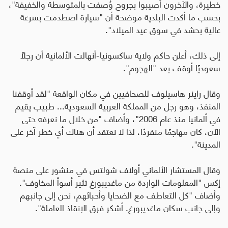
خطيرة، والآخرون أصيبوا بجروح وُصفت بالمتوسطة والخفيفة"،
بحسب ما أكدت البلدية موضحة أن "سيارة اصطدمت بسرعة
عالية بحشد في سوق عيد الميلاد".
إلى ذلك، أعلن حاكم ولاية ساكسونيا-أنهالت الألمانية أن رجلاً
سعوديًا أوقف بعد "الهجوم".
وقال راينر هاسيلوف للصحافيين في مكان الواقعة "لقد أوقفنا
المنفذ، وهو رجل من المملكة العربية السعودية... طبيب يقيم
في ألمانيا منذ عام 2006"، وأضاف "من خلال ما نعرفه حتى
الآن، كان مهاجمًا منفردًا، لذا لا نعتقد أن هناك أي خطر آخر على
المدينة".
وقال المستشار الألماني أولاف شولتس في منشور على منصة
إكس "المعلومات الواردة من ماغديبورغ تثير أسوأ المخاوف".
وأضاف "كل التعاطف مع الضحايا وأحبائهم، نحن إلى جانبهم
وإلى جانب سكان ماغديبورغ. أشكر فرق الإنقاذ العاملة".