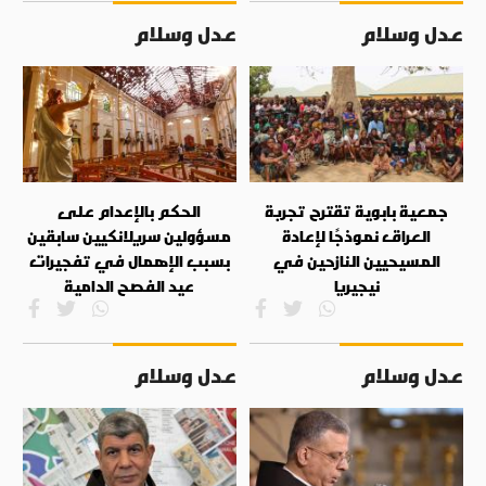
عدل وسلام
عدل وسلام
جمعية بابوية تقترح تجربة
الحكم بالإعدام على
العراق نموذجًا لإعادة
مسؤولين سريلانكيين سابقين
المسيحيين النازحين في
بسبب الإهمال في تفجيرات
نيجيريا
عيد الفصح الدامية
عدل وسلام
عدل وسلام