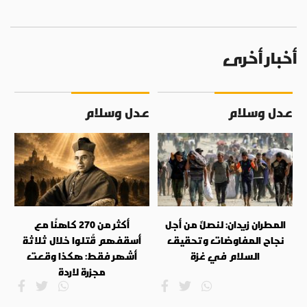
أخبار أخرى
عدل وسلام
عدل وسلام
المطران زيدان: لنصلِّ من أجل
أكثر من 270 كاهنًا مع
نجاح المفاوضات وتحقيق
أسقفهم قُتلوا خلال ثلاثة
السلام في غزة
أشهر فقط: هكذا وقعت
مجزرة لاردة