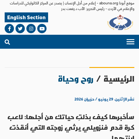
موقع أبونا abouna.org - إعلام من أجل الإنسان | يصدر عن المركز الكاثوليكي للدراسات
والإعلام في الأردن - رئيس التحرير: الأب د.رفعت بدر
English Section
الرئيسية
/
روح وحياة
نشر الإثنين، ٢٩ يونيو / حزيران ٢٠٢٦
سأخبرها كيف بذلتِ حياتك من أجلها: لاعب
كرة قدم فنزويلي يرثي زوجته التي أنقذت
ابنتهما