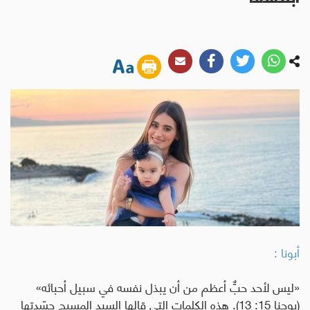
أبونا :
«ليس لأحد حبٌّ أعظم من أن يبذل نفسه في سبيل أحبائه»
(يوحنا 15: 13). هذه الكلمات التي قالها السيد المسيح جسّدتها