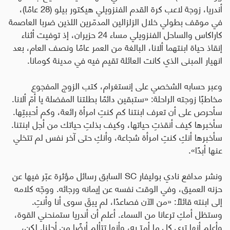
أندريا، زوجة لاعب كرة القدم الفنزويلي هيكتور بيلو (28 عامًا)،
في موقف بطولي خلال الزلزالين المدمّرين اللذين ضربا العاصمة
كاراكاس والساحل الفنزويلي مساء 24 حزيران، إذ توفيت أثناء
إنقاذ حياة ابنتهما ألانا، البالغة من العمر عامًا ونصف العام، بعد
انهيار المبنى الذي كانت العائلة تقيم فيه في مدينة كومانا.
وعبر حسابه الشخصي على إنستغرام، كتب الزوج المفجوع
مخاطبًا زوجته الراحلة
:
«ستبقين دائمًا بطلتنا المفضلة يا أمّ ألانا.
سأحرص على أن تعرف ابنتنا كم كنتِ امرأة رائعة، وكم أحببتِها.
سأخبرها كيف أنقذتِ حياتها، وكيف بذلتِ حياتك من أجل ابنتنا.
سأخبرها أنكِ كنتِ امرأة شجاعة، وأنكِ حتى آخر نفس لم تتخلي
عنها أبدًا».
ونشر مدافع نادي بوليفار
SC
السابق رسائل مؤثرة عبّر فيها عن
حزنه العميق، وفي الوقت نفسه عن إيمانه ورجائه. ووجّه كلامه
إلى ابنته قائلًا
:
«من الآن فصاعدًا، لم يبقَ سوى أنا وأنتِ.
وستظل أمكِ ترعانا من السماء. أعلم أن أندريا ستمنحني القوة،
وأعلم أنها ترى كل ما أمرّ به، وأنها تتألم أيضًا من أجلنا. لكن،