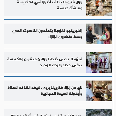
زلزال فنزويلا يخلف أضرارًا في 94 كنيسة
ومنشأة كنسية
إكليريكيو فنزويلا يتعلّمون اللاهوت الحي
وسط متضرري الزلزال
فنزويلا تنعى ضحايا زلزالين مدمّرين والكنيسة
تبقى مصدر الرجاء الوحيد
ناجٍ من زلزال فنزويلا يروي كيف أنقذته الصلاة
وأيقونة السيدة العجائبية
جراح الكنيسة في فنزويلا في أعقاب الزلزال