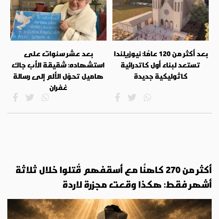
بعد أكثر من 120 عامًا: نيوزيلندا
بعد عشر سنوات على
تستعد لبناء أول كاتدرائية
استشهاده: شقيقة الأب جاك
كاثوليكية جديدة
هاميل تحوّل الألم إلى رسالة
غفران
أكثر من 270 كاهنًا مع أسقفهم قُتلوا خلال ثلاثة
أشهر فقط: هكذا وقعت مجزرة لاردة