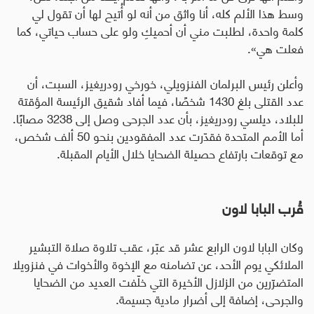
وسط هذا الألم كله، أنا واثق من أنه لو أُتيح لها أن تقول لي
كلمة واحدة، لطلبت مني أن أحميكِ ولو على حساب حياتي، كما
فعلت هي».
وأعلن رئيس البرلمان الفنزويلي، خورخي رودريغيز، السبت، أن
عدد القتلى بلغ 1430 شخصًا، فيما أفاد شقيق الرئيسة المؤقتة
للبلاد، ديلسي رودريغيز، بأن عدد الجرحى وصل إلى 3238 مصابًا.
أما الأمم المتحدة فقدّرت عدد المفقودين بنحو 50 ألف شخص،
مع توقعات بارتفاع حصيلة الضحايا خلال الأيام المقبلة.
قُرب البابا لاون
وكان البابا لاون الرابع عشر قد عبّر، عقب تلاوة صلاة التبشير
الملائكي يوم الأحد، عن تضامنه مع الإخوة والأخوات في فنزويلا
المتضرّرين من الزلازل الأخيرة التي خلّفت العديد من الضحايا
والجرحى، إضافة إلى أضرار مادية جسيمة
.