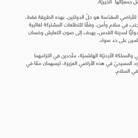
 جمعيّاتها الخيريّة.
ً للأراضي المقدّسة هو حلّ الدولتين. بهذه الطريقة فقط،
جنب في سلام وأمن، وفقًا للتطلعات المشتركة لغالبية
يًّا لمدينة القدس، يهدف إلى صون التعايش وضمان
سلمين على حد سواء
.
والمملكة الأردنيّة الهاشميّة، متّحدين في التزامهما
وجود المسيحيّ في هذه الأراضي العزيزة، ليسهمان معًا في
في السلام.