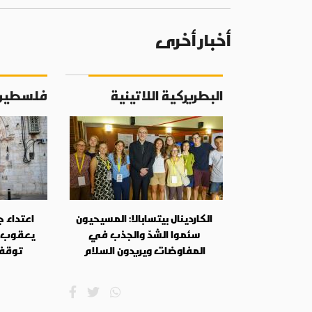
أخبار أخرى
البطريركية اللاتينية
فلسطين
الكاردينال بيتسابالا: المسيحيون
اعتداء 
سئموا الشدّ والجذب في
يعقوب 
المفاوضات ويريدون السلام
توقف