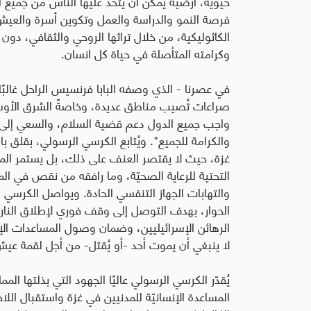
حيوية، أرضيةً يمكن أن يتّحد عليها الناس من جميع
فرصة النمو والدراسة والعمل وتكوين أسرة والعي
الكاثوليكية، من خلال تراثها الروحي والثقافي، دون
وكرامته المتأصلة في حياة كل انسان.
في عصرنا - الذي وصفه البابا فرنسيس الراحل غالبًا
صراعات تُصيب مناطق عديدة، وخاصةً الشرق الأوسط ال
واجب جميع الدول دعم قضية السلام، والسعي إلى
والكرامة للجميع". ويُتابع الكرسي الرسولي، بقلق
غزة، حيث لا يقتصر العنف على ذلك، بل يستمر المرض
التحتية للرعاية الصحيّة، وما رافقه من نقص في المي
والتهابات الجهاز التنفسي الحادة. ويواصل الكرسي
الحوار، بهدف التوصل إلى وقف فوري لإطلاق النار
الرهائن الإسرائيليين، وضمان وصول المساعدات الإن
لا ينبغي أن يموت أحد -أو يُقتل- من أجل لقمة عي
يُقدّر الكرسي الرسولي عاليًا الجهود التي بذلتها الم
المساعدة الإنسانيّة للمدنيين في غزة واستقبال ا