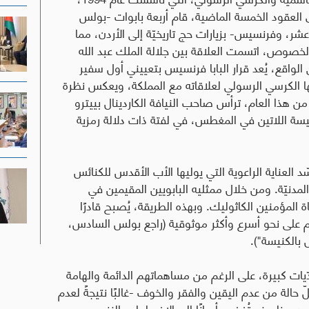
 العقود الخمسة الماضية، قام أربعة بابوات -بولس
، وفرنسيس- بزيارات حج تاريخيّة إلى الأردن، مما
لخصوص، اتسمت العلاقة بين جلالة الملك عبد الله
ي الواقع، يُعد قرار البابا فرنسيس بتعييني أول سفير
ليها الكرسي الرسولي لعلاقاته مع المملكة، ويعكس نظرة
 من هذا العام، ترأس صاحب النيافة الكاردينال بييترو
يسة اللاتين في المغطس، في لفتة ذات دلالة رمزية
 العناية الراعوية التي يوليها الأب الأقدس للكنائس
المدنيّة. ومن خلال ممثليه البابويين المقيمين في
 المؤمنين الكاثوليك. وبهذه الطريقة، يُصبح قادرًا
م على نحو أسرع وأكثر موثوقية (راجع بولس السادس،
 بالكنيسة").
ات كبيرة، على الرغم من مساهماتهم الدائمة والهامة
حالة من عدم اليقين والفقر والخوف -غالبًا نتيجةً لعدم
وهي ظروف تُفضي أحيانًا إلى الاضطهاد والنزوح
.