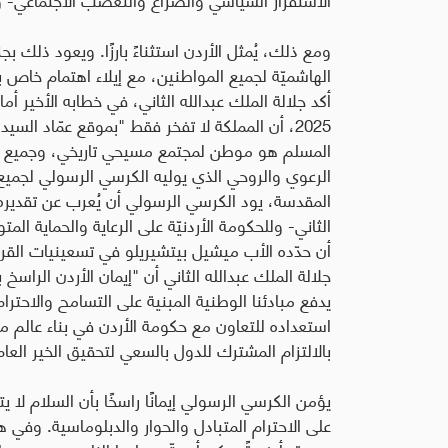
ومع ذلك، يُمثل الأردن استثناءً بارزًا. ويعود ذلك بجزء
الهاشميّة لجميع المواطنين، مع إيلاء اهتمام خاص 
2025، أن المملكة لا تفخر فقط "بموقع عمّاد الس
المسلم هو موطن لمجتمع مسيحي تاريخي، وجميع مو
الرعوي والروحي الذي يوليه الكرسي الرسولي لجميع 
المقدسة، يود الكرسي الرسولي أن يُعرب عن تقديره ال
الثاني- وللحكومة الأردنيّة على الرعاية والحماية 
أن حدّده الأب ميشيل بيتشيريلو في تسعينيات القرن
جلالة الملك عبدالله الثاني أن "إيمان الأردن الراسخ 
يدفع مبادئنا الوطنية المبنية على التسامح والاحترا
استعداده للتعاون مع حكومة الأردن في بناء عالم مت
بالالتزام المشترك للدول بالسعي لتحقيق الخير العام
يؤمن الكرسي الرسولي إيمانًا راسخًا بأن السلام لا يت
على الاحترام المتبادل والحوار والدبلوماسية. وفي ه