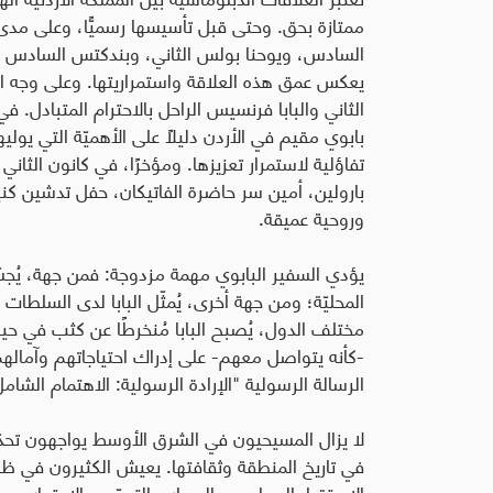
ممتازة بحق. وحتى قبل تأسيسها رسميًّا، وعلى مدى
السادس، ويوحنا بولس الثاني، وبندكتس السادس عشر
يعكس عمق هذه العلاقة واستمراريتها. وعلى وجه ا
الثاني والبابا فرنسيس الراحل بالاحترام المتبادل. ف
بابوي مقيم في الأردن دليلاً على الأهميّة التي يو
تفاؤلية لاستمرار تعزيزها. ومؤخرًا، في كانون الثاني
بارولين، أمين سر حاضرة الفاتيكان، حفل تدشين كن
وروحية عميقة
.
يؤدي السفير البابوي مهمة مزدوجة: فمن جهة، يُجسّد
المحليّة؛ ومن جهة أخرى، يُمثّل البابا لدى السلطات 
مختلف الدول، يُصبح البابا مُنخرطًا عن كثب في حياة
-كأنه يتواصل معهم- على إدراك احتياجاتهم وآماله
الرسالة الرسولية "الإرادة الرسولية: الاهتمام الشامل
لا يزال المسيحيون في الشرق الأوسط يواجهون تحدّي
في تاريخ المنطقة وثقافتها. يعيش الكثيرون في ظلّ 
الاستقرار السياسي والصراع والتعصّب الاجتماعي- 