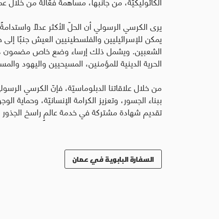
الكاثوليكيّة، من جانبها، مساهمة فعّالة من خلال عمل
يرى الكرسي الرسولي أن الحلّ الأكثر عدلاً واستدامة
يمكن للإسرائيليين والفلسطينيين العيش جنبًا إلى 
الشعبين. ويشمل ذلك إرساء وضع خاص مضمون دول
الحرية الدينية للمؤمنين، المسيحيين واليهود والم
من خلال علاقاتنا الدبلوماسيّة، فإنّ الكرسي الرسولي 
ببناء الجسور، وتعزيز الكرامة الإنسانيّة، وحماية ال
تقديم شهادة مشتركة في خدمة عالمٍ راسخ الجذور 
السفارة البابوية في عمان