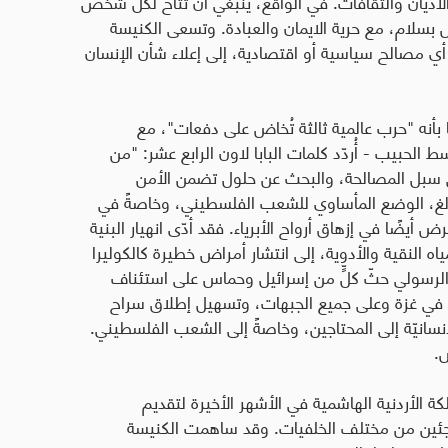
 الأديان والثقافات. في الواقع، ينبغي أن تتاح لكل شخص
ش بسلام، مع حرية
الايمان
والعبادة. وتسعى الكنيسة
 أي مصالح سياسية أو اقتصادية، إلى إعلاء شأن الإنسان
 بأنه "حرب عالمية ثالثة تُخاض على دفعات"، مع
حبيب - أُردّد كلمات البابا لاون الرابع عشر: "من
 سبل المصالحة، والبحث عن حلول تضمن الأمن
 بالغ، الوضع المأساوي للشعب الفلسطيني، وخاصةً في
 أيضًا في إزهاق أرواح الأبرياء
.
فقد أدّى انهيار البنية
اه النقية والأدوية، إلى انتشار أمراض خطيرة كالكوليرا
 الرسولي حثّ كلٍّ من إسرائيل وحماس على استئناف
 في غزة وعلى جميع الجبهات، وتسهيل إطلاق سراح
سانيّة إلى المحتاجين، وخاصةً إلى الشعب الفلسطيني.
ش
.
ملكة الأردنية الهاشمية في الأشهر الأخيرة لتقديم
للاجئين من مختلف الخلفيات. وقد ساهمت الكنيسة