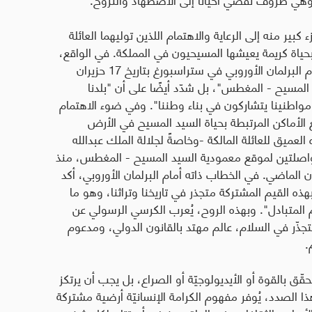
 كبير منه إلى الرعاية والاهتمام اللذين توليهما العائلة
بحياة كريمة يعيشها المسيحيون في المملكة. في الواقع،
أكد جلالة الملك عبدالله الثاني، في خطابه الأخير أمام البرلمان الأوروبي في ستراسبورغ بتاريخ 17 حزيران
يد المسيح - المغطس"، بل شدّد أيضًا على أن "بلدنا
اطنينا يتشاركون في بناء وطننا". وفي ضوء الاهتمام
الأماكن المرتبطة بحياة السيد المسيح في الأرض
عميق للعائلة المالكة -وخاصةً لجلالة الملك عبدالله
المتواصلتين لموقع معمودية السيد المسيح - المغطس، منذ
 الماضي. في الخطاب ذاته أمام البرلمان الأوروبي، أكد
بهذه القيم المشتركة متجذر في تاريخنا وتراثنا، وهو ما
م المتبادل". وبهذه الروح، يُعرب الكرسي الرسولي عن
جذّر في السلام، عالم مهتد بالقانون الدولي، ومدعوم
.
حقّق بالقوة أو الأيديولوجيّة أو الصراع، بل يجب أن يرتكز
ذا الصدد، يُوفر مفهوم الكرامة الإنسانيّة أرضية مشتركة