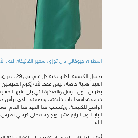
المطران جيوفاني دال توزو، سفير الفاتيكان لدى الأر
تحتفل الكنيس
العيد أهمية خاصة، ليس فقط لأنه يُكرّم القديسين ال
بطرس -أول الرسل والصخرة التي بنى عليها المسيح 
خدمة قداسة البابا، خليفته. وبصفته "الذي يرأس جمي
الراسخ للكنيسة. ويكتسب هذا العيد هذا العام أهميّة
البابا لاون الرابع عشر. وبجلوسه على كرسي بطرس، 
الله
.