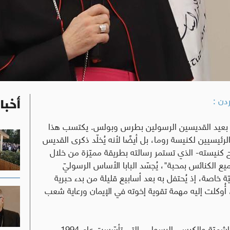
دن :
أخبا
ة الكاثوليكية كل عام، في 29 حزيران، بعيد القديسين الرسولين بطرس وبولس. يكتسب هذا
رئيسيين لكنيسة روما، بل أيضًا لأنه يُخلّد ذكرى القديس
كنيسته- الذي تستمر رسالته بطريقة مميّزة من خلال
ع الكنائس بمحبة"، يُجسّد البابا الأساس الرسوليّ
 خاصة، إذ يُحتفل به بعد أسابيع قليلة من بدء حبرية
أُوكلت إليه مهمة تقوية إخوته في الإيمان ورعاية شعب
تُعتبر العلاقات الدبلوماسيّة بين المملكة الأردنيّة الهاشميّة والكرسي الرسولي، التي تأسّست عام 1994،