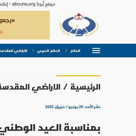
موقع أبونا abouna.org - إعلام من أجل الإنسان | يصدر عن المركز الكاثوليكي للدراسات والإعلام في الأردن - رئيس التحرير: الأب د.رفعت بدر
العالم
العالم العربي
الاراضي المقدسة
الرئيسية
/
الاراضي المقدسة
نشر الأحد، ٢٩ يونيو / حزيران ٢٠٢٥
بمناسبة العيد الوطني 