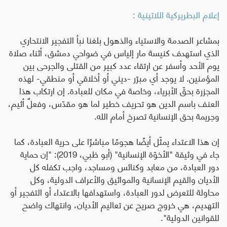
إعلام البطريركية اللاتينية :
بمشاعر الصدمة والاستياء والذهول بلغنا نبأ التفجير الانتحاري
الذي استهدف كنيسة مار إلياس في ضواحي دمشق، أثناء صلاة
يوم الأحد وأسفر عن ارتقاء عدد كبير من القتلى والجرحى بين
المؤمنين
.
لا يوجد أي مبرّر -ديني أو أخلاقي أو منطقي- لهذه
المجزرة بحقّ الأبرياء، وخاصة في مكان للعبادة. إن ارتكاب هذا
العنف باسم الدين هو تحريف خطير لما هو مقدّس، وفعلٌ أثيم،
وجريمة بحق الإنسانية تصرخ أمام الله
.
إن هذا الاعتداء يمثّل أيضًا هجومًا مباشرًا على حرية العبادة، كما
جاء في وثيقة "الأخوّة الإنسانية" (أبو ظبي، 2019): "إن حماية
دور العبادة، من معابد وكنائس ومساجد، واجب تكفله كل
الأديان والقيم الإنسانية والمواثيق والأعراف الدولية، وكل
محاولة للتعرض لدور العبادة، واستهدافها بالاعتداء أو التفجير أو
التهديم، هي خروج صريح عن تعاليم الأديان، وانتهاك واضح
للقوانين الدولية".