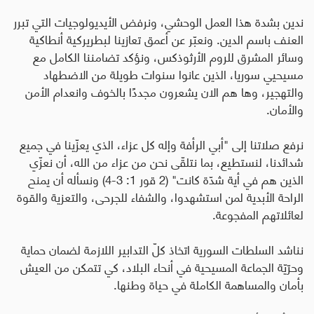
ندين بشدة هذا العمل الوحشي، ونرفض الأيديولوجيات التي تبرر
العنف باسم الدين. ونعبّر عن أعمق تعازينا لبطريركية أنطاكية
وسائر المشرق للروم الأرثوذكس، ونؤكد تضامننا الكامل مع
مسيحيي سوريا، الذين عانوا سنوات طويلة من الاضطهاد
والتهجير، وها هم الان يشعرون مجددًا بالخوف وانعدام الأمن
والأمان
.
نرفع صلاتنا إلى "أبي الرأفة وإله كل عزاء، الذي يعزّينا في جميع
شدائدنا، لنستطيع، بما نتلقّى نحن من عزاء من الله، أن نعزّي
الذين هم في أية شدّة كانت" (2 قور 1: 3-4) ونسأله أن يمنح
الراحة الأبدية لمن استشهدوا، والشفاء للجرحى، والتعزية والقوة
لعائلاتهم المفجوعة.
نناشد السلطات السورية اتخاذ كلّ التدابير اللازمة لضمان حماية
وحرّيّة الجماعة المسيحية في أنحاء البلاد، كي تتمكن من العيش
بأمان والمساهمة الكاملة في حياة وطنها
.