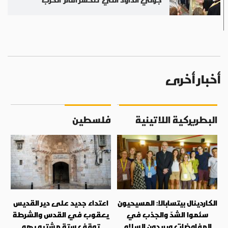
أخبار أخرى
البطريركية اللاتينية
فلسطين
الكاردينال بيتسابالا: المسيحيون
اعتداء جديد على دير القديس
سئموا الشدّ والجذب في
يعقوب في القدس والشرطة
المفاوضات ويريدون السلام
توقف ستة مشتبه بهم