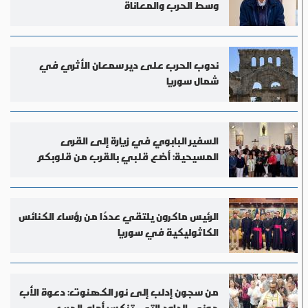
وسط الحرب والمعاناة
ندوب الحرب على دير سمعان الأثري في
شمال سوريا
السفير البابوي في زيارة إلى القرى
المسيحية: أضع قلبي بالقرب من قلوبكم
الرئيس ماكرون يلتقي عددًا من رؤساء الكنائس
الكاثوليكية في سوريا
من سجون إدلب إلى نور الكهنوت: دعوة الأب
جوني الداود التي تنكسر أمام الحرب