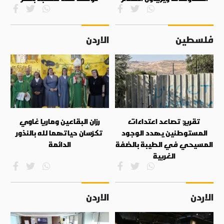
فلسطين
الاردن
تقرير: تصاعد اعتداءات
رزان البقاعين وماريا غاوي
المستوطنين يهدد الوجود
تكرّسان حياتهما لله بالنذور
المسيحي في الطيبة بالضفة
الدائمة
الغربية
الاردن
الاردن