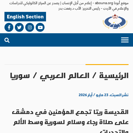
موقع أبونا abouna.org - إعلام من أجل الإنسان | يصدر عن المركز الكاثوليكي للدراسات
والإعلام في الأردن - رئيس التحرير: الأب د.رفعت بدر
English Section
الرئيسية
/
العالم العربي
/
سوريا
نشر السبت، ٢٣ مايو / أيار ٢٠٢٦
القديسة ريتا تجمع المؤمنين في دمشق
على صلاة رجاء وسلام لسورية وسط الألم
والتحديات