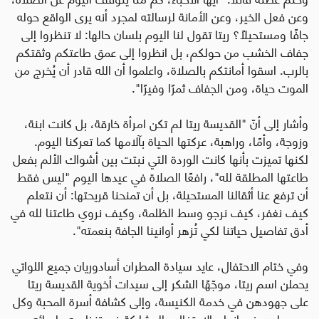
وعن فعل الخير، وعن الأمانة لرسالته لمجرد أنه يرى الواقع حوله
جافًا ومستحيلاً؟ ريتا تقول لنا اليوم بلسان حالها: لا تنظروا إلى
جفاف الخشب من حولكم، بل انظروا إلى عمق طاعتكم وثقتكم
بالرب. اسقوا أمانتكم بالصلاة، واعلموا أن الله قادر أن يُخرج من
الموت حياة، ومن الجفاف ثمرًا وفيرًا".
وأشار إلى أنّ "القديسة ريتا لم تكن امرأة خارقة، بل كانت ابنة،
وزوجة، وأمًا، وراهبة، عركتها الحياة بآلامها كما تعركنا اليوم.
لكنها تميزت بأنها كانت الوردة التي نبتت بين أشواك الألم بفعل
طاعتها المطلقة لله"، رافعًا الصلاة في عيدها اليوم "ليس فقط
أن ترفع عنا أثقالنا المستحيلة، بل أن تمنحنا قريحتها: أن نتعلم
كيف نغفر، كيف نرجو وسط الظلمة، وكيف نروي طاعتنا لله في
أدق تفاصيل حياتنا لكي تُزهر أوانينا الجافة بنعمته".
وفي ختام الاحتفال، عايد سيادة المطران أسادوريان جميع اللواتي
يحملن اسم ريتا، موجّهًا الشكر إلى سيدات أخوية القديسة ريتا
على جهودهن في خدمة الكنيسة، وإلى كشافة أسرة المحبة وكل
من ساهم في إنجاح الاحتفال والمشاركة في تنظيمه وإحيائه.