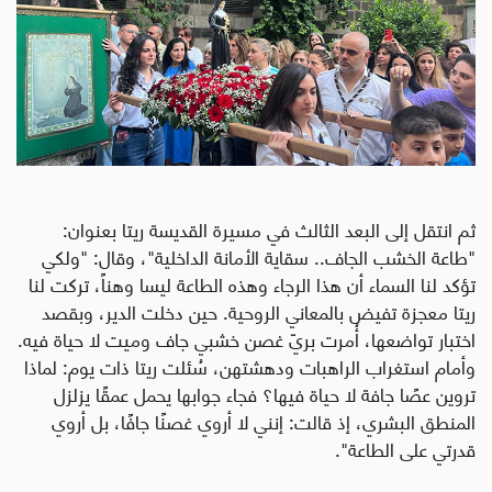
ثم انتقل إلى البعد الثالث في مسيرة القديسة ريتا بعنوان:
"طاعة الخشب الجاف.. سقاية الأمانة الداخلية"، وقال
:
"ولكي
تؤكد لنا السماء أن هذا الرجاء وهذه الطاعة ليسا وهناً، تركت لنا
ريتا معجزة تفيض بالمعاني الروحية. حين دخلت الدير، وبقصد
اختبار تواضعها، أُمرت بريّ غصن خشبي جاف وميت لا حياة فيه.
وأمام استغراب الراهبات ودهشتهن، سُئلت ريتا ذات يوم: لماذا
تروين عصًا جافة لا حياة فيها؟ فجاء جوابها يحمل عمقًا يزلزل
المنطق البشري، إذ قالت: إنني لا أروي غصنًا جافًا، بل أروي
قدرتي على الطاعة".