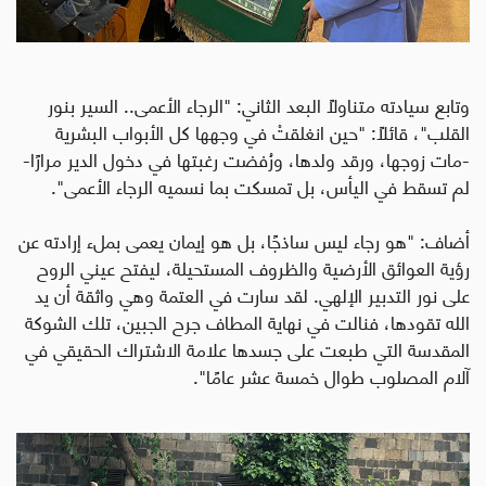
وتابع سيادته متناولًا البعد الثاني: "الرجاء الأعمى.. السير بنور
القلب"، قائلاً
:
"حين انغلقتْ في وجهها كل الأبواب البشرية
-مات زوجها، ورقد ولدها، ورُفضت رغبتها في دخول الدير مرارًا-
لم تسقط في اليأس، بل تمسكت بما نسميه الرجاء الأعمى".
أضاف: "هو رجاء ليس ساذجًا، بل هو إيمان يعمى بملء إرادته عن
رؤية العوائق الأرضية والظروف المستحيلة، ليفتح عيني الروح
على نور التدبير الإلهي. لقد سارت في العتمة وهي واثقة أن يد
الله تقودها، فنالت في نهاية المطاف جرح الجبين، تلك الشوكة
المقدسة التي طبعت على جسدها علامة الاشتراك الحقيقي في
آلام المصلوب طوال خمسة عشر عامًا".