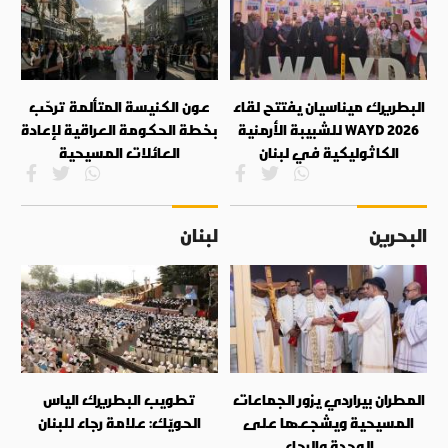
البطريرك ميناسيان يفتتح لقاء
عون الكنيسة المتألمة ترحّب
WAYD 2026 للشبيبة الأرمنية
بخطة الحكومة العراقية لإعادة
الكاثوليكية في لبنان
العائلات المسيحية
البحرين
لبنان
المطران بيراردي يزور الجماعات
تطويب البطريرك الياس
المسيحية ويشجعها على
الحويّك: علامة رجاء للبنان
الوحدة والرجاء