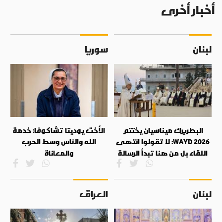
أخبار أخرى
لبنان
سوريا
البطريرك ميناسيان يختتم
الأخت يوديتا تشاكوفا: خدمة
WAYD 2026: لا تقولوا انتهى
الله والناس وسط الحرب
اللقاء بل من هنا تبدأ الرسالة
والمعاناة
لبنان
العراق