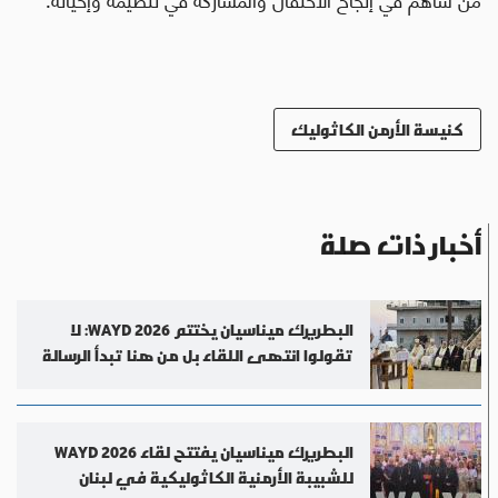
كنيسة الأرمن الكاثوليك
أخبار ذات صلة
البطريرك ميناسيان يختتم WAYD 2026: لا
تقولوا انتهى اللقاء بل من هنا تبدأ الرسالة
البطريرك ميناسيان يفتتح لقاء WAYD 2026
للشبيبة الأرمنية الكاثوليكية في لبنان