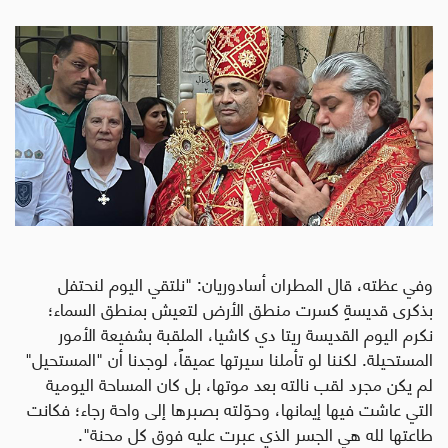
وفي عظته، قال المطران أسادوريان: "نلتقي اليوم لنحتفل
بذكرى قديسةٍ كسرت منطق الأرض لتعيش بمنطق السماء؛
نكرم اليوم القديسة ريتا دي كاشيا، الملقبة بشفيعة الأمور
المستحيلة. لكننا لو تأملنا سيرتها عميقاً، لوجدنا أن "المستحيل"
لم يكن مجرد لقب نالته بعد موتها، بل كان المساحة اليومية
التي عاشت فيها إيمانها، وحوّلته بصبرها إلى واحة رجاء؛ فكانت
طاعتها لله هي الجسر الذي عبرت عليه فوق كل محنة".