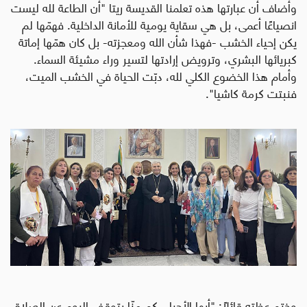
وأضاف أن عبارتها هذه تعلمنا القديسة ريتا "أن الطاعة لله ليست
انصياعًا أعمى، بل هي سقاية يومية للأمانة الداخلية. فهمّها لم
يكن إحياء الخشب -فهذا شأن الله ومعجزته- بل كان همّها إماتة
كبريائها البشري، وترويض إرادتها لتسير وراء مشيئة السماء.
وأمام هذا الخضوع الكلي لله، دبّت الحياة في الخشب الميت،
فنبتت كرمة كاشيا".
وختم عظته قائلاً
:
"أيها الأحباء، كم منّا يتوقف اليوم عن الصلاة،