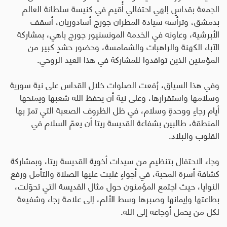
الجمعة بقداسٍ إلهي احتفالي أُقيم في كنيسة سلطانة العالم
بدمشق، وترأسه سيادة المطران جورج أسادوريان، أسقف
الأبرشية، وعاونه في الخدمة المونسنيور جورج باهي، بمشاركة
الآباء الكهنة والراهبات والشمامسة، وحضور حشدٍ كبير من
المؤمنين الذين توافدوا للمشاركة في هذا العيد الروحي
.
وفي هذا السياق، رُفعت الصلوات خلال القداس على نية سورية
وسلامها واستقرارها، وعلى نية أن يحفظ الله شعبها ويمنحها
أيام رجاءٍ ووحدةٍ وسلام، في ظل الظروف الصعبة التي تمرّ بها
المنطقة، طالبين بشفاعة القديسة ريتا أن يعمّ السلام في
القلوب والبلاد
.
وجاء الاحتفال بتنظيم من سيدات أخوية القديسة ريتا، وبمشاركة
كشافة أسرة المحبة، في أجواءٍ غلبت عليها الصلاة والتأمل ورفع
النوايا، حيث اجتمع المؤمنون حول مثال القديسة التي تحوّلت،
بطاعتها وإيمانها وصبرها وسط الألم، إلى علامة رجاء وشفيعة
لكل من يحمل أوجاعه إلى الله
.