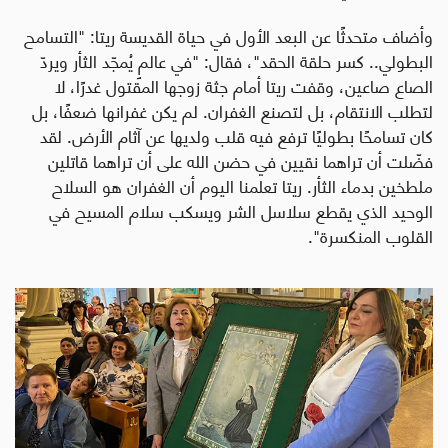
وأضاف متحدثًا عن البعد الأول في حياة القديسة ريتا: "التسامح
البطولي.. كسر حلقة الحقد"، فقال
:
"في عالمٍ يُمجّد الثأر ويردّ
الصاع صاعين، وقفت ريتا أمام جثة زوجها المقتول غدرًا، لا
لتطلب الانتقام، بل لتصنع الغفران. لم يكن غفرانها ضعفًا، بل
كان تسامحًا بطوليًا ترفع فيه قلب ولديها عن آثام الأرض. لقد
فضّلت أن تراهما نقيين في حضن الله على أن تراهما قاتلين
ملطخين بدماء الثأر. ريتا تعلمنا اليوم أن الغفران هو السلاح
الوحيد الذي يقطع سلاسل الشر ويسكب سلام المسيح في
القلوب المنكسرة".