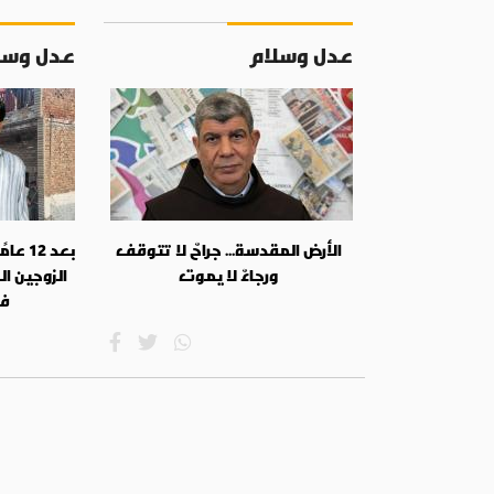
عدل وسلام
عدل وسل
الأرض المقدسة... جراحٌ لا تتوقف
بعد 12
ورجاءٌ لا يموت
الزوجين الش
في