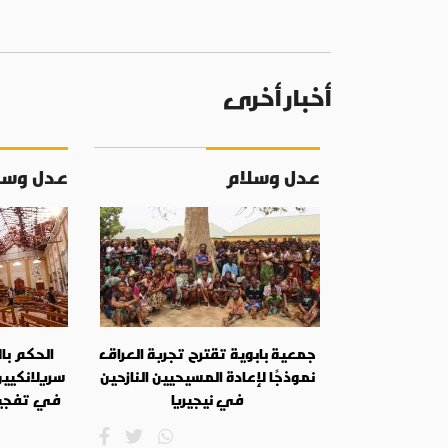
أخبار أخرى
عدل وسلام
عدل وسل
جمعية بابوية تقترح تجربة العراق
الحكم با
نموذجًا لإعادة المسيحيين النازحين
سريلانكيي
في نيجيريا
في تفجيرا