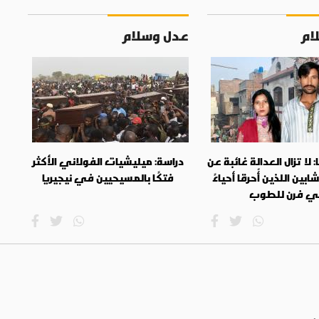
ام
عدل وسلام
 عامًا: لا تزال العدالة غائبة عن
دراسة: ميليشيات الفولاني الأكثر
ابين اللذين أُحرقا أحياءً
فتكًا بالمسيحيين في نيجيريا
 فرن للطوب