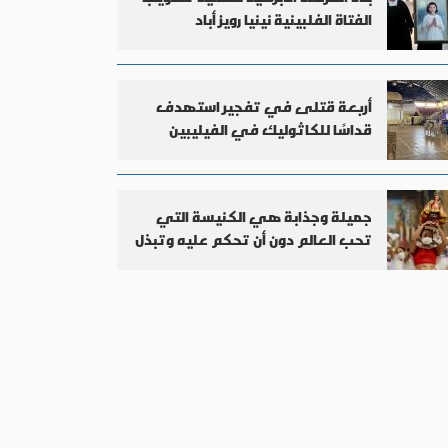
الفتاة الفلبينية نينيا رويز أباد
أربعة قتلى في تفجير استهدف
قداسًا للكاثوليك في الفيليبين
جميلة وجذابة هي الكنيسة التي
تحب العالم دون أن تحكم عليه وتبذل
نفسها في سبيله