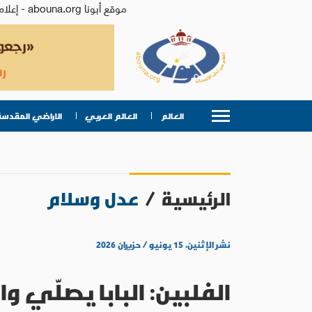
موقع أبونا abouna.org - إعلام من أجل الإنسان | يصدر عن المركز الكاثوليكي للدراسات والإعلام في الأردن - رئيس التحرير: الأب د.رفعت بدر
العالم
العالم العربي
الاراضي المقدسة
الرئيسية
/
عدل وسلام
نشر الإثنين، ١٥ يونيو / حزيران ٢٠٢٦
الفلبين: البابا يصلّي 