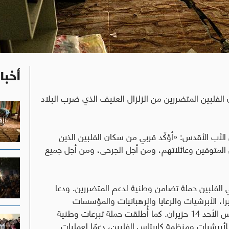
أخبا
ن الفلبين المتضررين من الزلزال العنيف الذي ضرب البلاد
الأب الأقدس: «أؤكّد قربي من سكان الفلبين الذين
المتوفين وعائلاتهم، ومن أجل الجرحى، ومن أجل جميع
 الفلبين حملة تضامن وطنية لدعم المتضررين. ودعا
، الأبرشيات والرعايا والرهبانيات والمؤسسات
الكاثوليكية إلى الصلاة من أجل الضحايا خلال قداديس الأحد 14 حزيران. كما أُطلقت حملة تبرعات وطنية
عة للأبرشيات ومنظمة كاريتاس الفلبين، دعمًا لعمليات