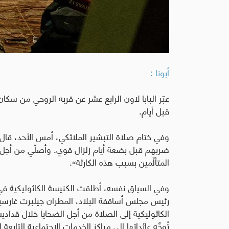
أبونا :
عبّر البابا لاون الرابع عشر عن قربه الروحي من سكا
قبل أيام
.
وفي ختام صلاة التبشير الملائكي، أمس الأحد، قال 
ضربهم قبل بضعة أيام زلزال قوي. وأصلّي من أجل 
المتألّمين بسبب هذه الكارثة».
وفي السياق نفسه، أطلقت الكنيسة الكاثوليكية في
رئيس مجلس أساقفة البلاد، المطران جيلبرت غارسيرا
تُوجَّه عائداتها إلى مراكز الخدمات الاجتماعية التاب