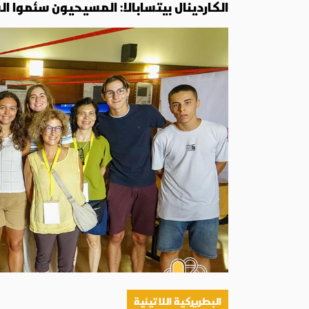
الكاردينال بيتسابالا: المسيحيون سئموا
البطريركية اللاتينية