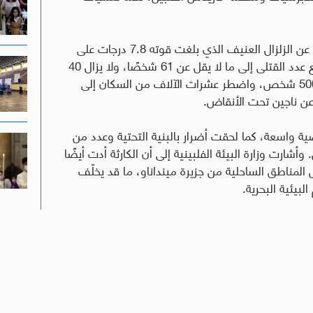
وتتواصل في الفلبين عمليات تقييم الأضرار الناجمة عن الزلزال العنيف الذي بلغت قوته 7.8 درجات على
مقياس ريختر وضرب البلاد في 8 حزيران، فيما ارتفع عدد القتلى إلى ما لا يقل عن 61 شخصًا، ولا يزال 40
آخرون في عداد المفقودين. كما تجاوز عدد الجرحى 500 شخص، واضطر عشرات الآلاف من السكان إلى
 عن ناجين تحت الأنقاض
.
ضية واسعة، كما لحقت أضرار بالبنية التحتية وعدد من
رت وزارة البيئة الفلبينية إلى أن الكارثة أدت أيضًا
المناطق الساحلية من جزيرة مينداناو، ما قد يخلّف
بيئية البحرية.