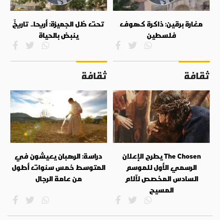
مغارة برقين: ذاكرة كهوف
تحت ظل الجميزة: أريحا.. تاريخٌ
فلسطين
ينبض بالحياة
ثقافة
ثقافة
The Chosen يطرح الإعلان
دراسة: الرهبان يعيشون في
الرسمي الأول للموسم
المتوسط خمس سنوات أطول
السادس المخصص لآلام
من عامة الرجال
المسيح