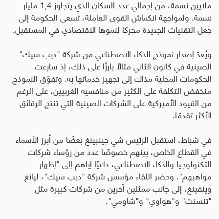
ملايين نسمة، من إجمالي عدد السكان الذي يتجاوز 1,4 مليار
نسمة
.
ولمواجهة انكماش القوى العاملة، تسعى الحكومة إلى
جعل التقنيات الجديدة محركا لنموها الاقتصادي في المستقبل
.
ويُعدّ إصدار نموذج الذكاء الاصطناعي من شركة "ديب سيك"
الصينية في كانون الثاني مثالاً بارزًا على ذلك، إذ سارعت
الحكومات المحلية مذاك إلى تجهيز خدماتها به
.
وتفوّق النموذج
منخفض التكلفة على الكثير من منافسيه الغربيين، على الرغم
من القيود الأميركية على الشركات الصينية التي تنتج الرقائق
الأكثر تقدمًا
.
في شباط، استقبل الرئيس شي جينبينغ بعضًا من أبرز الأسماء
في القطاع الخاص، بينهم خصوصًا عدد من رؤساء شركات
التكنولوجيا والذكاء الاصطناعي، داعيًا إياهم إلى "إظهار
مواهبهم". وحضر اللقاء مؤسس شركة "ديب سيك"، ليانغ
وينفينغ، إلى جانب ممثلين آخرين من شركات كبيرة مثل
"تنسنت" و"هواوي" و"شاومي".