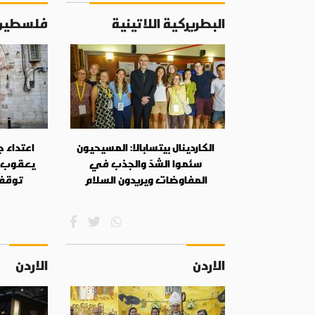
البطريركية اللاتينية
فلسطين
الكاردينال بيتسابالا: المسيحيون
اعتداء 
سئموا الشدّ والجذب في
يعقوب 
المفاوضات ويريدون السلام
توقف
الاردن
الاردن