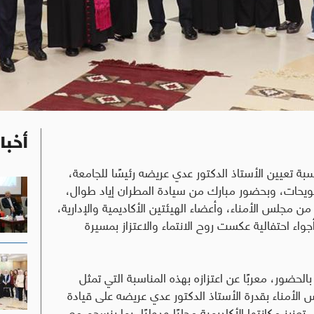
أخبا
سبة تعيين الأستاذ الدكتور عدي عريضه رئيسًا للجامعة،
ويحات، وبحضور مبارك من سيادة المطران إياد طوال،
من مجلس الأمناء، وأعضاء الهيئتين الأكاديمية والإدارية،
ء احتفالية عكست روح الانتماء والاعتزاز بمسيرة
ضور، معربًا عن اعتزازه بهذه المناسبة التي تمثل
لأمناء بقدرة الأستاذ الدكتور عدي عريضه على قيادة
عزيز مكانتها الأكاديمية محليًا ودوليًا، بما ينسجم مع