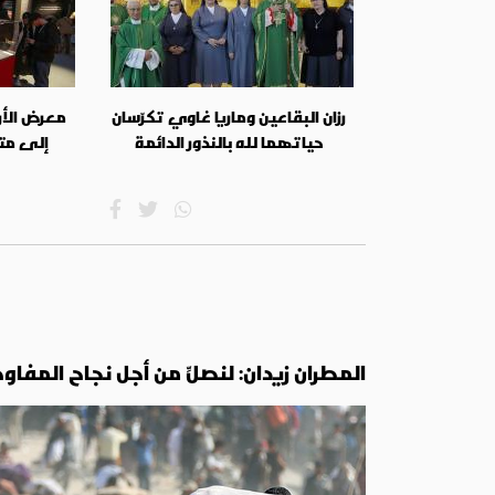
رزان البقاعين وماريا غاوي تكرّسان
معرض الأر
حياتهما لله بالنذور الدائمة
إلى مت
المطران زيدان: لنصلِّ من أجل نجاح الم