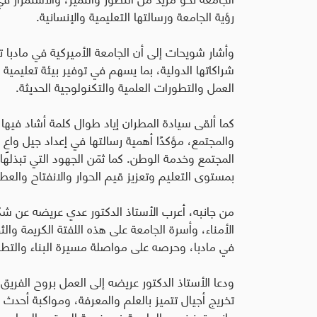
رؤية الجامعة ورسالتها التعليمية والإنسانية
.
وأشار شويحات إلى أن الجامعة الأميركية في مادبا 
شراكاتها الدولية، بما يسهم في توفير بيئة تعليم
العمل والتطورات العلمية والتكنولوجية الحديثة
.
كما ألقى سيادة المطران إياد طوال كلمة أشاد فيها ب
والمجتمع، مؤكدًا أهمية رسالتها في إعداد جيل واعٍ و
المجتمع وخدمة الوطن. كما ثمّن الجهود التي تبذلها إد
بمستوى التعليم وتعزيز قيم الحوار والانفتاح والعطا
من جانبه، أعرب الأستاذ الدكتور عدي عريضه عن شك
الأمناء، وأسرة الجامعة على هذه اللفتة الكريمة والثقة 
في مادبا، وحرصه على مواصلة مسيرة البناء والتطو
ودعا الأستاذ الدكتور عريضه إلى العمل بروح الفريق
تخريج أجيال تتميز بالعلم والمعرفة، ومواكبة أحدث ا
جانب تعزيز دور الجامعة في خدمة المجتمع المحلي م