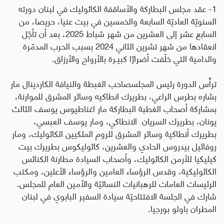
1- عقد مجلس البطاركة والأساقفة الكاثوليك في لبنان دورته
السنويّة العاديّة السابعة والخمسين في بيت عنيا، حريصا، من
السابع عشر إلى العشرين من شهر شباط 2025، بعد أن تأجّل
انعقادها من شهر تشرين الثاني 2024 بسبب الحرب المدمّرة
والدامية التي خلّفت أضرارًا كبيـرة بالأرواح والأرزاق
.
ترأّس الدورة رئيس المجلسصاحب الغبطة والنيافة الكاردينال مار
بشاره بطرس الراعي، بطريرك انطاكيه وسائر المشرق للموارنة،
بمشاركة أصحاب الغطبة البطاركة مار اغناطيوس يوسف الثالث
يونان، بطريرك السريان الانطاكي، ومار يوسف العبسي،
بطريرك أنطاكية وسائر المشرق للروم الملكيين الكاثوليك، ومار
روفائيل بيدروس الحادي والعشرين، كاثوليكوس بطريرك بيت
كيليكيا للأرمن الكاثوليك، وأصحاب السيادة مطارنة الكنائس
الكاثوليكية، وقدس الرؤساء العامين والرؤساء الأعلين، ومكتب
الرئيسات العامات للرهبانيات النسائيّة والأمين العام للمجلس.
شارك في الجلسة الافتتاحيّة سيادة السفير البابوي في لبنان
المطران باولو بورجيا
.