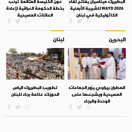
البطريرك ميناسيان يفتتح لقاء
عون الكنيسة المتألمة ترحّب
WAYD 2026 للشبيبة الأرمنية
بخطة الحكومة العراقية لإعادة
الكاثوليكية في لبنان
العائلات المسيحية
البحرين
لبنان
المطران بيراردي يزور الجماعات
تطويب البطريرك الياس
المسيحية ويشجعها على
الحويّك: علامة رجاء للبنان
الوحدة والرجاء