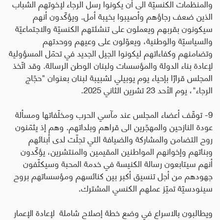
والمنظمات الكنسيّة الى أن يكونوا رسل الرجاء لإخوتهم الشباب
الذين ضعف رجاؤهم وأصيبوا بخيبة أمل. ويؤكّدون أنهم
سيكونون بقربهم ويعملون على تنشئتهم الكنسيّة والاجتماعيّة
والسياسيّة والوطنية، ويعوّلون على وعيهم ووحدتهم
وتضامنهم وكفاءاتهم ليكونوا الجيل الجديد في تحمّل المسؤولية
لإعادة بناء الدولة والمؤسسات ولبنان الوطن الرسالة. وقد اتّخذ
المجلس قرارًا بإحياء يوم يوبيلي لشبيبة لبنان بعنوان "حجّاج
الرجاء"، يوم الأحد 23 تشرين الثاني 2025
.
9- توقّف أعضاء المجلس عند مآسي الحرب ومخلّفاتها ومسألة
عودة النازحين والمهجّرين الى قراهم وبلداتهم. وهم إذ يثمّنون
روح التضامن والمشاركة والضيافة التي تجلّت لدى أبنائهم
وبناتهم وإخوانهم المواطنين المقيمين والمنتشرين، يؤكّدون
أنهم سيتابعون رسالة الكنيسة في خدمة المحبة وسيكثّفون
جهودهم من أجل تنسيق أكبر بين كنائسهم ومؤسساتهم بروح
سينودسيّة تميّز عملهم الكنسي المشترك
.
ويطالبون بالاسراع في وضع خطة إصلاح شاملة لإعادة الإعمار