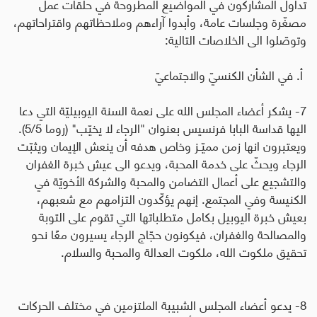
تداول المشاركون في المواضيع المطروحة في حلقات عمل
مصغّرة وجلسات عامة، وأبدوا آراءهم وملاحظاتهم واقتراحاتهم،
وتوصّلوا الى الخلاصات التالية
:
أ. في الشأن الكنسيّ والاجتماعيّ
7- يشكر أعضاء المجلس الله على نعمة السنة اليوبيليّة التي دعا
اليها قداسة البابا فرنسيس بعنوان "الرجاء لا يخيّب" (روما 5/5).
ويعتبرون انها زمن مميّـز وخاص هدفه أن ينعش الإيمان ويثبّت
الرجاء ويحثّ على خدمة المحبة، ويدعو الى عيش خبرة الغفران
والتشجيع على أعمال التضامن والمحبة والشركة الأخويّة في
الكنيسة وفي المجتمع. إنهم يؤكّدون التزامهم مع شعبهم،
بعيش خبرة اليوبيل بكامل متطلباتها التي تقوم على التوبة
والمصالحة والغفران، فيكونون حجّاج الرجاء يسيرون معًا نحو
تحقيق ملكوت الله، ملكوت العدالة والمحبة والسلام
.
8- يدعو أعضاء المجلس الشبيبة الملتزمين في مختلف الحركات