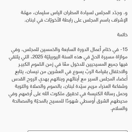
و. وجدّد المجلس لسيادة المطران الياس سليمان، مهمّة
الإشراف باسم المجلس على رابطة الأخويّات في لبنان
.
خاتمة
15- في ختام أعمال الدورة السابعة والخمسين للمجلس، وفي
موازاة مسيرة الحجّ في هذه السنة اليوبيليّة 2025، التي يلتقي
فيها جميع المسيحيين للدخول معًا في زمن الصّوم الكبيـر
والاحتفال بقيامة الربّ يسوع في العشرين من نيسان، يتابع
أعضاء المجلس السير مع أبنائهم وبناتهم بهدي الروح القدس
وشفاعة العذراء مريم سيّدة لبنان، بالصوم والصلاة والتوبة
وحمل رسالة الكنيسة في تحقيق ملكوت الله على أرضهم وفي
محيطهم الشرق أوسطي شهودًا للمسيح بالمحبّة والمصالحة
والسلام.