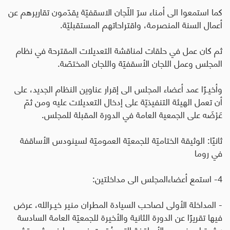
كما استمعوا الى أمناء سرّ اللّجان الاسقفيّة يقدّمون تقاريرهم عن
أعمال السنة المنصرمة، واقتراحاتهم المستقبليّة
.
ثم كان عمل في حلقات لمناقشة التعديلات المقترحة في نظام
المجلس وعمل اللجان الأسقفيّة واللجان المختصّة
.
وأخيـرًا عمد أعضاء المجلس الى إقرار عناوين النظام الجديد، على
أن تعمل الهيئة التنفيذيّة على إدخال التعديلات عليه ومن ثمّ
عَرْضَه على الجمعية العامة في الدورة المقبلة للمجلس
.
ثانيًا: الوثيقة الختاميّة للجمعيّة العموميّة لسينودس الأساقفة
في روما
4- استمع أعضاءالمجلس الى مداخلتين
:
- المداخلة الأولى لصاحب السيادة المطران منير خيـرالله، عرض
فيها تقريرًا عن الدورة الثانية والأخيرة للجمعيّة العامة السادسة
عشرة لسينودس الأساقفة التـي عُقدت في روما في شهر تشرين