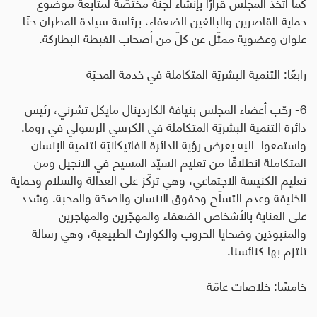
كما اتّخذ المجلس قرارًا بإنشاء لجنة مختصّة لمتابعة موضوع
حماية القاصرين والبالغين الضعفاء، برئاسة سيادة المطران حنّا
علوان وعضوية ممثّل عن كلّ من أصحاب الغبطة البطاركة
.
رابعًا: التنمية البشريّة المتكاملة في خدمة المحبّة
6- رحّب أعضاء المجلس بنيافة الكاردينال مايكل تشرني، رئيس
دائرة التنمية البشريّة المتكاملة في الكرسي الرسولي في روما.
واستمعوا اليه يعرض رؤية الدائرة الفاتيكانيّة لتنمية الإنسان
المتكاملة انطلاقًا من تعليم السيّد المسيح في الانجيل ومن
تعليم الكنيسة الاجتماعي، وهي تركّز على العدالة والسلام وحماية
الخليقة وعدم التسلّح وحقوق الانسان والصحّة والمحبة. وشدد
على العناية بالأشخاص الضعفاء والمهجّرين والمهاجرين
والمنبوذين وضحايا الحروب والكوارث الطبيعية، وهي رسالة
تلتزم بها كنائسنا
.
خامسًا: خلاصات عامّة