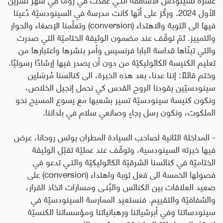
الأول 2024. وركّز على أنّها كانت مدرسة في السينودسيّة دُعينا
فيها الى التوبة والاهتداء
(conversion)
وتعلّمنا الإصغاء والحوار
والتمييز. ثمّ توقّف عند مضمون الوثيقة الختاميّة التي صدرت
والتي تبنّاها قداسة البابا فرنسيس وأمر بنشرها واعتبارها من
تعليم الكنيسة الكاثوليكيّة من دون أن يصدر فيها إرشادًا رسوليًا.
وختم قائلاً: إننا عدنا، بعد هذه الخبرة، الى كنائسنا مُرسَلين
سينودسيّين يقودنا الروح القدس كي نحمل إنجيل الخلاص،
ونكون كنيسة سينودسيّة تسير بشعبها مع يسوع المسيح نحو
الملكوت، ونكون رسل رجاءٍ وصانعي سلام في بلداننا
.
- المداخلة الثانية لصاحب السيادة المطران بولس روحانا، عرض
فيها خبرته السينودسية، وتوقّف عند عمليّة تقبّل الوثيقة
الختاميّة في كنائسنا الشرقيّة الكاثوليكيّة والتـي تدعو في
فصولها الخمسة الى فعل توبة واهتداء
(conversion)
على
صعيد العلاقات بين الكنائس والبُنـى ومسارات اتخاذ القرار،
والشفافيّة والتقييم. فنستعيد الممارسة السينودسيّة في
سينودساتنا وفي أبرشياتنا ورهبانياتنا ومؤسساتنا الكنسيّة