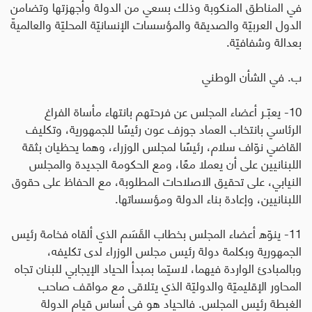
في المناطق المنكوبة وذلك بسعي من الدولة وأجهزتها وتضامن
الدول العربيّة والصديقة والمؤسسات الإنسانيّة المحليّة والعالميةّ
بعدالة وشفافيّة
.
ب. في الشأن الوطني
10- يعبّـر أعضاء المجلس عن فرحتهم بانتهاء مأساة الفراغ
الرئاسي بانتخاب العماد جوزف عون رئيسًا للجمهورية، وتكليف
القاضي نوّاف سلام، رئيسًا لمجلس الوزراء، وهما يحظيان بثقة
اللبنانيين على أن يعملا معًا، ومع الحكومة الجديدة والمجلس
النيابي، على تحقيق الاصلاحات المطلوبة، مع الحفاظ على حقوق
اللبنانيين، وإعادة بناء الدولة ومؤسساتها
.
11- ينوّه أعضاء المجلس بخطاب القَسَم الذي ألقاه فخامة رئيس
الجمهورية وبكلمة دولة رئيس مجلس الوزراء لدى تكليفه،
وبالمبادئ الواردة فيهما، لاسيّما بمبدأ الحياد الإيجابي للبنان تجاه
المحاور الإقليميّة والدوليّة الذي يتلاقى مع مواقف صاحب
الغبطة رئيس المجلس. فالحياد هو في أساس قيام الدولة