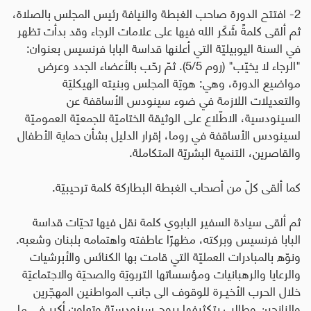
2- افتتح الدورة صاحب الغبطة والنيافة رئيس المجلس بالصلاة،
ثم ألقى كلمةً شَكَر الله فيها على علامات الرجاء وقد بدأت تظهر
في السنة اليوبيليّة التي أعلنها قداسة البابا فرنسيس بعنوان:
"الرجاء لا يخيّب" (روم 5/5). ثمّ رحّب بالأعضاء الجدد وعرض
مواضيع الدورة، وهي: هويّة المجلس وبنيته الهيكليّة
والتعديلات اللازمة في ضوء سينودس الأساقفة عن
السينودسية، الاطّلاع على الوثيقة الختاميّة للجمعيّة العموميّة
لسينودس الأساقفة في روما، إقرار الدليل بشأن حماية الأطفال
والقاصرين، التنمية البشريّة المتكاملة
.
كما ألقى كلّ من أصحاب الغبطة البطاركة كلمة ترحيبيّة
.
ثم ألقى سيادة السفير البابوي كلمة نقل فيها تحيّات قداسة
البابا فرنسيس وبركته، مظهرًا عاطفته واهتمامه بلبنان وشعبه.
ونوّه بالمبادرات العمليّة التي قامت بها الكنائس والأبرشيات
والرعايا والرهبانيات ومؤسساتها التربويّة والصحيّة والاجتماعيّة
خلال الحرب الأخيـرة للوقوف الى جانب المواطنين المهجّرين
والنازحين وطالب بتكثيفها بروح سينودسيّة وتعاون أكبر في ما