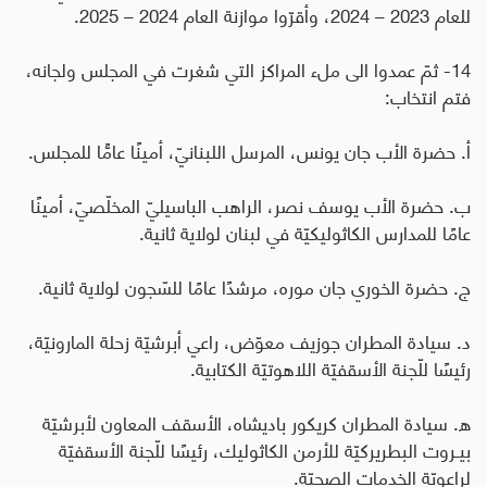
للعام 2023 – 2024، وأقرّوا موازنة العام 2024 – 2025
.
14- ثمّ عمدوا الى ملء المراكز التي شغرت في المجلس ولجانه،
فتم انتخاب
:
أ. حضرة الأب جان يونس، المرسل اللبنانيّ، أمينًا عامًّا للمجلس
.
ب. حضرة الأب يوسف نصر، الراهب الباسيليّ المخلّصيّ، أمينًا
عامًا للمدارس الكاثوليكيّة في لبنان لولاية ثانية
.
ج. حضرة الخوري جان موره، مرشدًا عامًا للسّجون لولاية ثانية
.
د. سيادة المطران جوزيف معوّض، راعي أبرشيّة زحلة المارونيّة،
رئيسًا للّجنة الأسقفيّة اللاهوتيّة الكتابية
.
ه. سيادة المطران كريكور باديشاه، الأسقف المعاون لأبرشيّة
بيـروت البطريركيّة للأرمن الكاثوليك، رئيسًا للّجنة الأسقفيّة
لراعويّة الخدمات الصحيّة
.