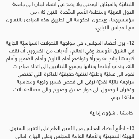
اللبنانيّة والميثاق الوطني ولا يضرّ في انتماء لبنان الى جامعة
الدول العربيّة ومنظمة الأمم المتّحدة اللتين كان من
مؤسسيهما، ويدعون الحكومة الى تطبيق هذه المبادئ بالتعاون
مع المجلس النيابي
.
12- يرى أعضاء المجلس، في مواجهة التحولات السياسيّة الجارية
في الشرق الأوسط وفي العالم، أنّه بات من الضروري أن تقف
كنيستنا بشجاعة وجرأة وتواضع أمام التاريخ وأمام الضمير وأمام
الله، وتدعو أبناءها وبناتها وجميع اللبنانيين الى اتخاذ مبادرات
تقود الى عمليّة وطنيّة لتنقية حقيقيّة للذاكرة التي تقتضي
مراجعة ذاتيّة نقديّة ترقى الى فحص ضمير وتوبة ومحاسبة
وغفران للوصول الى حوار صادق وصريح والى مصالحة باتت
ملحّة اليوم
.
خامسًا : شؤون إدارية
13- اطّلع أعضاء المجلس من الأمين العام على التقرير السنوي
للهيئة التنفيذيّة والأمانة العامة للمجلس وعلى البيان المالي