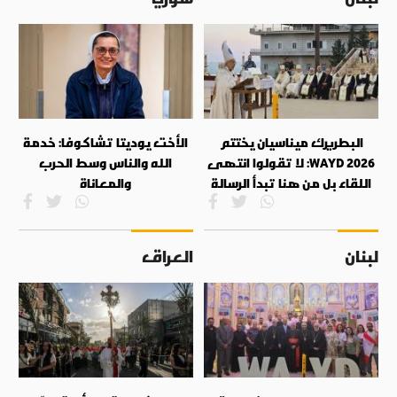
البطريرك ميناسيان يختتم
الأخت يوديتا تشاكوفا: خدمة
WAYD 2026: لا تقولوا انتهى
الله والناس وسط الحرب
اللقاء بل من هنا تبدأ الرسالة
والمعاناة
لبنان
العراق