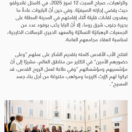
والراهبات، صباح السبت 12 تموز 2025، في كاستل غاندولفو
حيث يقضي إجازته الصيفيّة. وفي حين أنّ البابوات عادةً ما
يعقدون لقاءات قليلة أثناء إقامتهم في المدينة المطلة على
بحيرة جنوب شرق روما، إلا أنّ البابا رحّب بوفود عدد من
الجمعيات الرهبانيّة النسائيّة والمعهد الحبري للرسالات الخارجية،
لمناسبة انعقاد مجامعهم العامة.
افتتح الأب الأقدس كلمته بتقديم الشكر على عملهم "وعلى
حضورهم الأمين" في الكثير من مناطق العالم، مشيرًا إلى أنّ
مؤسّسيهم ومؤسّساتهم "وفي طاعة لعمل الروح القدس، قد
تركوا لهم كإرث كاريزما ومواهب متنوعّة من أجل بناء جسد
المسيح".