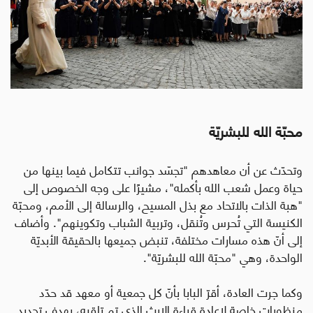
محبّة الله للبشريّة
وتحدّث عن أن معاهدهم "تجسّد جوانب تتكامل فيما بينها من
حياة وعمل شعب الله بأكمله"، مشيرًا على وجه الخصوص إلى
"هبة الذات بالاتحاد مع بذل المسيح، والرسالة إلى الأمم، ومحبّة
الكنيسة التي تُحرس وتُنقل، وتربية الشباب وتكوينهم". وأضاف
إلى أنّ هذه مسارات مختلفة، تنبض جميعها بالحقيقة الأبديّة
الواحدة، وهي "محبّة الله للبشريّة".
وكما جرت العادة، أقرّ البابا بأنّ كل جمعية أو معهد قد حدّد
منظورات خاصة لإعادة قراءة الإرث الذي تم تلقيه، بهدف تجديد