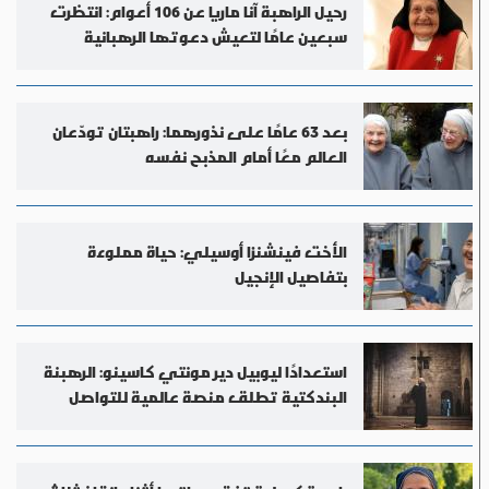
رحيل الراهبة آنا ماريا عن 106 أعوام: انتظرت
سبعين عامًا لتعيش دعوتها الرهبانية
بعد 63 عامًا على نذورهما: راهبتان تودّعان
العالم معًا أمام المذبح نفسه
الأخت فينشنزا أوسيلي: حياة مملوءة
بتفاصيل الإنجيل
استعدادًا ليوبيل دير مونتي كاسينو: الرهبنة
البندكتية تطلق منصة عالمية للتواصل