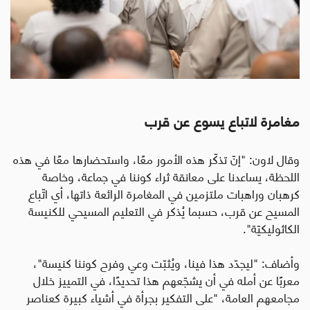
مغامرة لاتباع يسوع عن قرب
وقال لاون: "إنّ تذكّر هذه الأمور معًا، واستحضارها معًا في هذه
اللحظة، يساعدنا على معانقة ثراء كوننا في جماعة، وخاصة
كرهبان وراهبات ملتزمين في المغامرة الرائعة ذاتها، أي اتّباع
المسيح عن قرب، حسبما يُذكر في التعليم المسيحي للكنيسة
الكاثوليكيّة".
وأضاف: "ليجدّد هذا فينا، ويُثبّت وعي وفرح كوننا كنيسة"،
معربًا عن أمله في أن يشجّعهم هذا تحديدًا، في التمييز خلال
مجامعهم العامة، "على التفكير بجرأة في أشياء كبيرة كعناصر