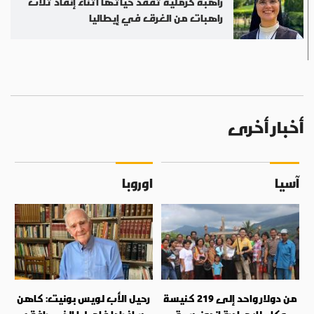
راهبة كرملية تفقد حياتها أثناء إنقاذ ثلاث
راهبات من الغرق في إيطاليا
أخبار أخرى
آسيا
اوروبا
من دولار واحد إلى 219 كنيسة
رحيل الأب لويس بونيت: كاهن