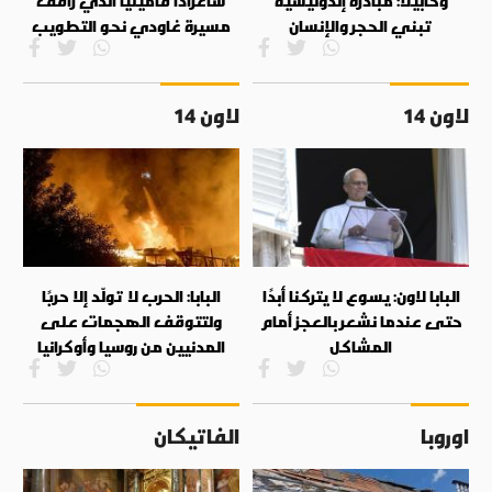
وكابيلا: مبادرة إندونيسية
ساغرادا فاميليا الذي رافق
تبني الحجر والإنسان
مسيرة غاودي نحو التطويب
لاون 14
لاون 14
البابا لاون: يسوع لا يتركنا أبدًا
البابا: الحرب لا تولّد إلا حربًا
حتى عندما نشعر بالعجز أمام
ولتتوقف الهجمات على
المشاكل
المدنيين من روسيا وأوكرانيا
اوروبا
الفاتيكان