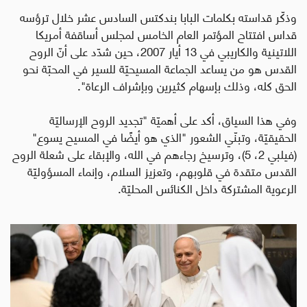
وذكّر قداسته بكلمات البابا بندكتس السادس عشر خلال ترؤسه
قداس افتتاح المؤتمر العام الخامس لمجلس أساقفة أمريكا
اللاتينية والكاريبي في 13 أيار 2007، حين شدّد على أنّ الروح
القدس هو من يساعد الجماعة المسيحيّة للسير في المحبّة نحو
الحق كله، وذلك بإسهام كثيرين وبإشراف الرعاة".
وفي هذا السياق، أكد على أهميّة "تجديد الروح الإرساليّة
الحقيقيّة، وتبنّي الشعور "الذي هو أيضًا في المسيح يسوع"
(فيلبي 2، 5)، وترسيخ رجاءهم في الله، والإبقاء على شعلة الروح
القدس متقدة في قلوبهم، وتعزيز السلام، وإنماء المسؤوليّة
الرعوية المشتركة داخل الكنائس المحليّة.