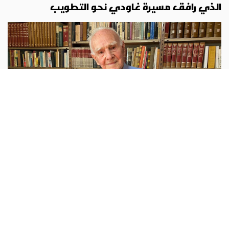
الذي رافق مسيرة غاودي نحو التطويب
اوروبا
أبونا :
توفي الأب لويس بونيت أرمينغول، الجمعة 7 آب، عن
عمر 95 عامًا، بعدما ارتبط اسمه على مدى عقود بكنيسة ساغرادا
فاميليا في برشلونة وبالعمل على التعريف بإرث أنطوني غاودي،
الذي شغل
...المزيد