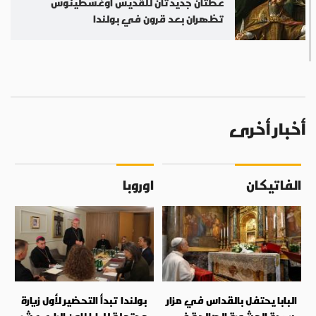
عظتان جديدتان للقديس أوغسطينوس
تظهران بعد قرون في بولندا
أخبار أخرى
الفاتيكان
اوروبا
البابا يحتفل بالقداس في مزار
بولندا تبدأ التحضير لأول زيارة