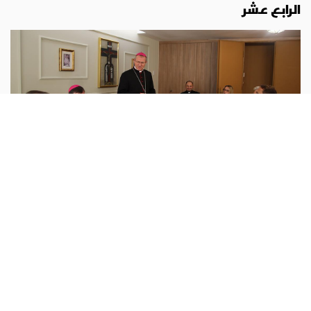
الرابع عشر
اوروبا
أبونا :
بعد الإعلان عن زيارة البابا لاون الرابع عشر إلى أميركا
اللاتينية في تشرين الثاني (البيرو، الأوروغواي والأرجنتين)،
والكشف عن برنامج زيارته إلى فرنسا في أيلول، بدأت قبل
يومين
...المزيد