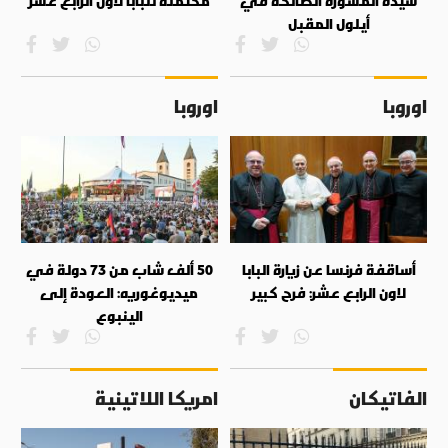
سيدة المشورة الصالحة في
محتملة للبابا لاون الرابع عشر
أيلول المقبل
اوروبا
اوروبا
أساقفة فرنسا عن زيارة البابا
50 ألف شاب من 73 دولة في
لاون الرابع عشر: فرح كبير
ميديوغوريه: العودة إلى
الينبوع
الفاتيكان
امريكا اللاتينية