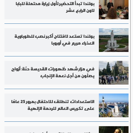
بولندا تبدأ التحضير لأول زيارة محتملة للبابا
لاون الرابع عشر
بولندا تستعد لافتتاح أكبر نصب للطوباوية
العذراء مريم في أوروبا
في مزار شهد ظهورات القديسة حنّة: أزواج
يصلّون من أجل نعمة الإنجاب
الاستعدادات تنطلق للاحتفال بمرور 25 عامًا
على تكريس العالم للرحمة الإلهية