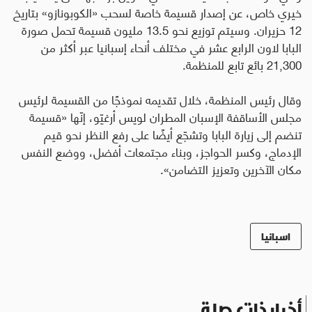
خيري خاص، عن إصدار قسيمة خاصة لسحب «الكوبونازو» بتاريخ
12 حزيران. وسيتم توزيع نحو 13.5 مليون قسيمة تحمل صورة
البابا لاون الرابع عشر في مختلف أنحاء إسبانيا عبر أكثر من
21,300 بائع تابع للمنظمة
.
وقال رئيس المنظمة، خلال تقديمه نموذجًا من القسيمة لرئيس
مجلس الأساقفة الإسبان المطران لويس أرغيّو، إنّها «قسيمة
تنضم إلى زيارة البابا وتشجّع أيضًا على رفع النظر نحو قيم
الإدماج، وكسر الحواجز، وبناء مجتمعات أفضل، ووضع النفس
مكان الآخرين وتعزيز التضامن».
اسبانيا
أخبار ذات صلة