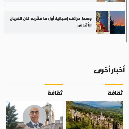
وسط حرائق إسبانيا: أول ما فكّر به كان القربان
الأقدس
أخبار أخرى
ثقافة
ثقافة