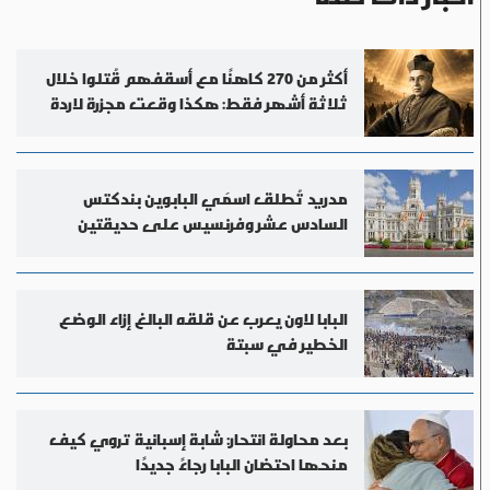
أكثر من 270 كاهنًا مع أسقفهم قُتلوا خلال
ثلاثة أشهر فقط: هكذا وقعت مجزرة لاردة
مدريد تُطلق اسمَي البابوين بندكتس
السادس عشر وفرنسيس على حديقتين
البابا لاون يعرب عن قلقه البالغ إزاء الوضع
الخطير في سبتة
بعد محاولة انتحار: شابة إسبانية تروي كيف
منحها احتضان البابا رجاءً جديدًا