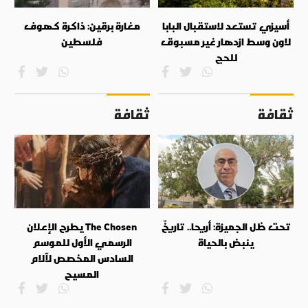
أسيزي تستعد لاستقبال البابا
مغارة برقين: ذاكرة كهوف
لاون وسط ازدهار غير مسبوق
فلسطين
للحج
ثقافة
ثقافة
تحت ظل الجميزة: أريحا.. تاريخٌ
The Chosen يطرح الإعلان
ينبض بالحياة
الرسمي الأول للموسم
السادس المخصص لآلام
المسيح