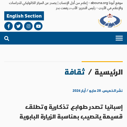
موقع أبونا abouna.org - إعلام من أجل الإنسان | يصدر عن المركز الكاثوليكي للدراسات
والإعلام في الأردن - رئيس التحرير: الأب د.رفعت بدر
English Section
الرئيسية
/
ثقافة
نشر الخميس، ٢٨ مايو / أيار ٢٠٢٦
إسبانيا تصدر طوابع تذكارية وتطلق
قسيمة يانصيب بمناسبة الزيارة البابوية