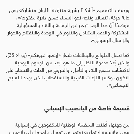
ويصف التصميم «أشكالًا بشرية متنوّعة الألوان متشابكة وفي
حالة حركة، تتساند وتتجه نحو السماء ضمن دائرة مفتوحة»،
موضحًا أنّ هذا الرمز «يعبر عن الجماعة واللقاء والمسؤولية
المشتركة والدعم المتبادل والتنوع في الوحدة والانفتاح والحوار
والإرسال الرسولي».
كما تحمل الطوابع والبطاقات شعار «إرفعوا عيونكم» (يو 4: 35)،
والذي يُعدّ «دعوة للنظر إلى ما هو أبعد من الهموم اليومية
لاكتشاف حضور الله، والتأمل، والخروج من الذات والانفتاح على
الآخرين، وكسر النزعات الفردية والاستقطاب الذي يهدد النسيج
الاجتماعي».
قسيمة خاصة من اليانصيب الإسباني
من جهتها، أعلنت المنظمة الوطنية للمكفوفين في إسبانيا،
وهي مؤسسة اجتماعية تعتمد في تمويل برامجها على يانصيب