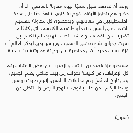
ورغم أن عددهم قليل نسبيًا اليوم مقارنة بالماضي، إلا أن
حضورهم يتجاوز الأرقام. فهم يشكّلون شاهدًا حيًا على وحدة
الفلسطينيين في معاناتهم، ويدحضون كل محاولة لتقسيم
الشعب على أسس دينية أو طائفية. الكنيسة، التي كثيرًا ما
تضررت من القصف أو عاشت تحت التهديد، لم تنكسر. بل
بقيت جدرانها شاهدة على الصمود، وجرسها يدق ليذكر العالم أن
غزة ليست مجرد أرض محاصرة، بل روح تقاوم وتتشبث بالحياة
.
مسيحيو غزة قصة عن الانتماء والإصرار، عن رفض الاغتراب رغم
كل الإغراءات، عن كنيسة تحولت إلى بيت جماعي يضم الجميع،
وعن تاريخ لم يُمحَ رغم محاولات الطمس. إنهم صوت يهمس
وسط الركام: نحن هنا، باقون، لا نهجر الأرض ولا نتخلى عن
الجذور.
(عمون)