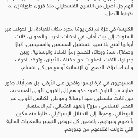
أنهم جزء أصيل من النسيج الفلسطيني منذ قرون طويلة إن لم
يكونوا الأصل
.
الكنيسة في غزة لم تكن يومًا مجرد مكان للعبادة، بل تحولت عبر
السنوات إلى بيت أمان. في لحظات الحرب والعدوان، كانت
أبوابها تُفتح بلا تمييز لتستقبل المسلمين والمسيحيين، كبارًا
وصغارًا، نساءً ورجالًا، لتصبح رمزًا للملاذ والإنسانية. وبين
جدرانها، التقت الصلوات من مختلف الأديان، وتوحّد الخوف
والرجاء، ليؤكد الجميع أن الإنسانية أوسع من كل انقسام
.
المسيحيون في غزة ليسوا وافدين على الأرض، بل هم أبناء جذور
ضاربة في التاريخ. تعود جذورهم إلى القرون الأولى للمسيحية،
حين كانت فلسطين مهد الرسالة وموطن الكنائس الأولى. عبر
العصر الاسلامي، مرورًا بالعهد العثماني، ثم الاستعمار
البريطاني، وصولًا إلى الاحتلال الإسرائيلي، ظلوا متمسكين
بأرضهم وبيوتهم، رافضين كل عروض التهجير والمغريات المالية
التي حاولت اقتلاعهم من جذورهم
.