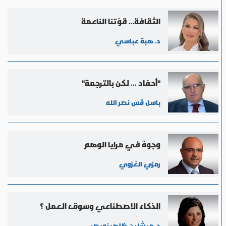
الثقافة… قوّتنا الناعمة
د. هبة عباسي
"أحفاد ... لكن بالترجمة"
باسل قس نصر الله
وجوهٌ في مرايا الوهم
رمزي الغزوي
الذكاء الاصطناعي وسوق العمل ؟
د. ميشلين ظاهر نويصر