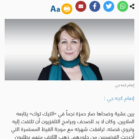
إنعام كجه جي
إنعام كجه جي :
بين عشية وضحاها صار حمزة نجماً في «التيك توك» يتابعه
الملايين. وكان لا بد للصحف وبرامج التلفزيون أن تلتفت إليه
وتروي قصته. ترافقت شهرته مع موجة القيظ المستمرة التي
أخرجت الفرنسيين من جلودهم. ذهب الآلاف منهم يطلبون