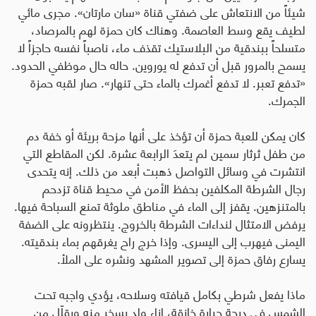
شيئاً من الانتعاش على ضفتي قناة «سان مارتان». مجرى مائي
لطيف يقع وسط العاصمة. وهناك كان حمزة لهم بالمرصاد،
متسلحاً ببندقية من البلاستيك تقذف ماء، ناصباً نفسه حاجزاً لا
يسمح بالمرور قبل أن تدفع له يوروين. حاله حال موظفي الحدود.
«تدفع تعبر. لا تدفع أغمرك بالماء حتى تنهار». صار لقبه حمزة
الجمرك
.
كان يمكن للعبة حمزة أن تؤخذ على أنها مزحة بريئة أو خفة دم
من طفل ثرثار سمين لم يتعدَ الرابعة عشرة. لكن المقاطع التي
انتشرت في وسائل التواصل ذهبت أبعد من ذلك. إنه يتحدى
رجال الشرطة المكلفين بحفظ الأمن في محيط قناة تزدحم
بالمتنزهين. يقفز إلى الماء في مناطق ملوثة تمنع السباحة فيها.
يرفض الامتثال لنداءات الشرطة بالخروج. ينتظرونه على الضفة
اليمنى فيهرب إلى اليسرى. وإذا خرج راح يغرقهم بماء بندقيته.
يسارع رفاق حمزة إلى تصوير المشهد ونشره على الملأ
.
ماذا يفعل شرطي بكامل قيافته وسلاحه، يؤدي واجبه تحت
الشمس في درجة حرارة خانقة، إزاء ولد يسخر منه ويقلّل من