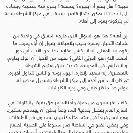
هيبته؟ هل ينفع أن ينهره؟ يصفعه؟ ينتزع منه بندقيته ويقتاده
إلى الحجز؟ لا يمكن احتجاز قاصر. سيبقى في مركز الشرطة ساعة
ثم يتركونه يعود إلى أهله
.
أين أهله؟ هذا هو السؤال الذي طرحه المعلّق في واحدة من
نشرات الأخبار. وحمزة يجيب بلامبالاة. يقول إن أباه يعرف ما
يقوم به. المعنى أنه لا يخشى عقابه. دعنا من الأب، أين دور
المعلم الذي هو المربّي الثاني؟ نفهم من الأخبار أن الولد يداوم،
أو لا يداوم، في المدرسة. يتحدث بنزق ويتهم الشرطة
بالعنصرية. إنه سعيد بإنجازه. اليوم يومه والناس تتداول أخباره.
ثم كان لا بد من أخذه إلى مركز الشرطة وتسجيل محضر له.
مؤلم جداً منظر طفل وفي يديه الكلبشات
.
يخاف الفرنسيون من حمزة وأمثاله. مراهق يفرض الإتاوات في
الشارع العام بفضل بندقية للماء وغداً يمكن أن يهددهم بسكين.
وهو ليس فريداً في عبثه. مثله كثيرون يسرحون في الطرقات.
وفي بعض الضواحي الساخنة صار ممنوعاً على الصبية الصغار
مغادرة بيوتهم بعد التاسعة ليلاً. وكالعادة تخرج أصوات تعترض