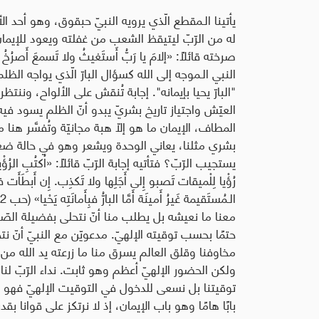
يأتينا الـمقطع الّذي يرويه النبيّ حبقوق، وهو أحد ال
له من الرّبّ ليتيقظ الشعب من غفلته ويعود للإيمان ب
النبي الـموجه إلى الله كسؤال البارّ الّذي يواجه الظلم 
"البارّ يحيا بإيمانه". إجابة تُنقش على الألواح، وننتظر
العيّش واجتياز تاريخ بشريّ يبدو أنّ الظلم يسود فيه. 
المطاف، الإيمان ما هو إلّا هبة مجانيّة وتُفسَّر 
بشري مثلنا، يعاني الوحدة ويشعر وهو في حالة ضعف
يستجيب الرّبّ؟ فتأتيه إجابة الرّبّ قائلاً: «اُكتُبِ الرُؤْيا و
رُؤْيا لِلْميقات تَصبو إِلى أَجَلِها ولا تَكذِب. إِن أَبطَأَت فاِنتَظ
معنا ما نعيشه بل يطلب منا أنّ نتحلى بفضيلة الصّ
حتمًا بحسب توقيته الإلهيّ. مدعويّن مع النبيّ أنّ ن
مخاوفنا وقلق العالم يسرق منا ما زرعته يد الله من أ
ولكن الحضور الإلهيّ أعظم وهو ثابت. نداء الرّبّ لن
توقيتنا بل نسعى للدخول في التوقيت الإلهيّ فهو م
بابًا هامًا وهو باب الإيمان، إذ لا نرتكز على قوانا بقد