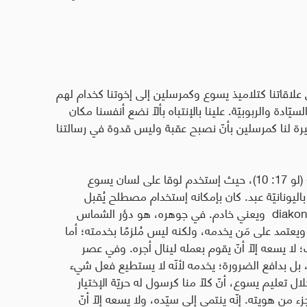
علاقاتنا كتلاميذ يسوع وكمرسلين إلى إخوتنا كخدام لهم
سيّادة والربوبيّة. علينا بالإنتباه بألّا نضع أنفسنا مكان
يرة لنا كمرسلين بأنّ نصبح عقبة وليس قدوة في رسالتنا
يمكننا إضافة ملاحظة أخيرة عن «خَدَمٌ لا خَيرَ فيهِم» (لو 17: 10)، حيث إستخدم لوقا على لسان يسوع
اليونانيّة عبد. كان بإمكانه إستخدام مصطلح يُقبل
diako
ويعني خادم. في جوهره، هو دؤر الشماس
ويعتمد على مَن يخدمه، ولكنه ليس مُلزمًا بخدمته؛ أما
 لا يسعه إلّا أنّ يقوم بعمله لينال أجره. وفي عصر
ه، بل بدافع الضرورة؛ يخدمه لأنّه لا يستطيع فعل شيء
 تعليم يسوع، أنّ كلّا منا كرسول له حريّة الإختيار
ء من هويته. إنّه ينتمي إلى سيّده، ولا يسعه إلّا أنّ