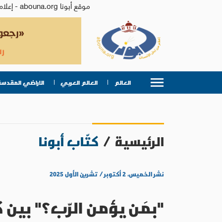
موقع أبونا abouna.org - إعلام من أجل الإنسان | يصدر عن المركز الكاثوليكي للدراسات والإعلام في الأردن - رئيس التحرير: الأب د.رفعت بدر
العالم
العالم العربي
الاراضي المقدسة
الرئيسية
/
كتّاب أبونا
نشر الخميس، ٢ أكتوبر / تشرين الأول ٢٠٢٥
"بمَن يؤمن الرّب؟" بي