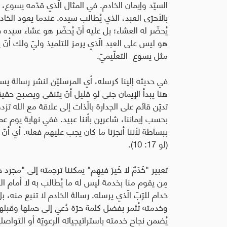
السيّد وإيمان الخادم. في المثال الّذي قدّمه يسوع، 
بالأحرّى العبد، الذي يُطالب سيده. عندما يعود الخا
يُحضّر له العشاء؛ بل عليه أنّ يُحضّر هو عشاء سيده 
هو ليس على العبد الّذي يرمز للتلميذ وليّ ولك أنّ ي
مثل يسوع التعلّيميّ
.
في حديثه إلينا كرسله، أي المرسليّن لنشر رسالة يسو
هنا يبدأ الإيمان جنى لو قليل أنّ يتنقى ويصبح حقي
تديّن قائم على الجدارة بالّذات إلى علاقة مع الله تزد
بحسب إيماننا، شاعرين بأننا عبيد. ففي نهاية يوم عم
ببساطة لأننا أنجزنا ما كان يجب عليهم فعله. أي أنّ نعت
(لو 17: 10).
تعبير "خَدَمٌ لا خَيرَ فيهِم" يمكننا ترجمته إلى "مجر
مِن يقوم منا بخدمة ليس له ما يُطالب به لا أمام الل
خدام للرّبّ الّذي يرسله. رسالة الخادم لا تنبع منه،
وخدمته تُثمر بفضل كلمة حرّة دُعي إلى حملها وقبله
يُضمن نجاح خدمته باستراتيجياته الرعويّة أو التواصلي