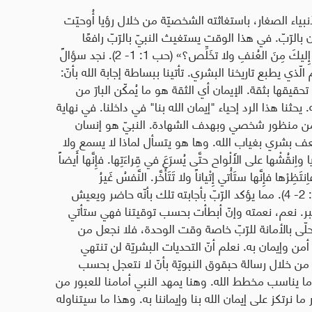
أنبياء الصغار، باستغاثته الشخصيّة من خلال رؤيا أُوحيّت
الرّبّ. في هذا الوقت يستغيث النبيّ بالرّبّ رافعًا
صرخته قائلاً: «إلامَ يا رَبُّ أَستَغيثُ ولا تَسمعَ أَصرُخُ إِليكَ مِنَ العُنفِ ولا تخَلِّص؟» (حب 1: 1- 2). نجد سؤالً
الّذي يطبع تاريخنا البشري. تأتينا ببساطة إجابة الله بأنّ:
 تحقيقها بثقة. الإيمان أي الثقة هو ما يُمكّن البارّ من
يحثنا هذا الرد إحياء "إيمان الله بنا" في داخلنا. في نهاية
هنا من منظور شخصي وبهدف الشهادة. النبيّ هو إنسان
 بشري بغياب الله. وها هو يتسأل لماذا لا يسمع ولا
اِنقُشْها على الأَلْواح حتَّى يُسرَعَ في قِراءَتِها. فإِنَّها أَيضاً
ِرْها فإِنَّها ستَأْتي إِتْياناً ولا تَتَأَخَّر. النَّفسُ غَيرُ
الـمُستَقيمة غَيرُ أَمينَة أَمَّا البارُّ فبِأَمانَتِه يَحْيا» (حب 2: 2- 4). مما يؤكد الرّبّ بأجابته تلك بأنّه حاضر ويعيش
بر. نعم، نعمته وإنّ أبطأت بحسب توقيتنا فهي ستأتي
تحلّى بالأمانة للرّبّ خاصة وقت الوحدة، فلا نجعل من
من وإيمان به. نعلم أنّ التحديات البشريّة لن تنتهي
ا من خلال رسالة حبقوق النبويّة بأنّ لا نتعجل بحسب
ا يناسب مخطط الله. وهنا يمهد النبي أمامنا للعبور من
ر ما نرتكز على إيمان الله بنا وإيماننا به. وهذا ما سيتناوله