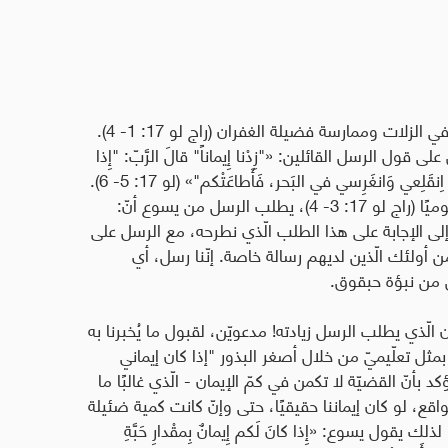
بعد أنّ حذّر يسوع تلاميذه من الإنتباه لعدم الوقوع في الزلات وممارسة فضيلة الغفران (راج لو 17: 1- 4).
ول الرسل القائلين: «"زِدْنا إِيماناً" قالَ الرَّبّ: "إِذا
كانَ لَكم إِيمانٌ بِمقْدارِ حَبَّةِ خَردَل، قُلتُم لِهذِه التُّوتَة: اِنقَلِعي وَانغَرِسي في البَحر، فَأَطاعَتْكم"» (لو 17: 5- 6).
بناءً على كلمات يسوع عن ضرورة ممارسة الغفران يوميًا (راج لو 17: 3- 4)، يطلب الرسل من يسوع أنّ:
ه إلى الإجابة على هذا الطلب الّذي نطرحه، مع الرسل على
أولئك الّذين لديهم رسالة خاصة. إنّنا رسل، أي
بق من نبؤة حبقوق
.
ن الّذي يطلب الرسل زيادته! مدعويّن، لقبول ما يُخبرنا به
مثل تعلّيميّ من خلال أصغر البذور "إذا كان إيماني
 بأنّ القضيّة لا تكمن في كمّ الإيمان - الّذي غالبًا ما
واقع، لو كان إيماننا حقيقيًا، حتى وإنّ كانت كمية ضئيلة
 يقول يسوع: «إِذا كانَ لَكم إِيمانٌ بِمقْدارِ حَبَّةِ