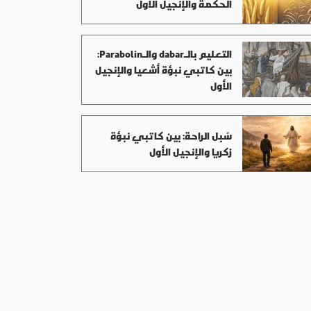
الحكمة والإنجيل الأول
التعليم بالـdabar والـParabolin:
بين كاتبي نبؤة أشعيا والإنجيل
الأول
سُبل الراحة: بين كاتبي نبؤة
زكريا والإنجيل الأول