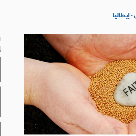
 إيطاليا
ا
إ