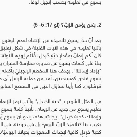
يسوع في تعليمه بحسب إنجيل لوقا
.
2. بـَمن يؤمن الرّبّ؟ (لو 17: 5- 6)
يأتنيا تعليمه في هذه الآيات القليلة في شكل تعليق على ق
"يزداد إيماننا!". يهدف هذا الـمقطع الإنجيليّ بأكمل
يسوع فنحن كمسيحييّن، نُعد من جماعة الرسل أي من 
مُرسَلون. كما رأينا تساؤل النبي في الـمقطع السا
في الـمثل الشهير بـ "حبة الخردل" والّتي ترمز للإيما
تعليم يسوع من جديد عن الإيمان. تأتينا كلمة يسوع ب
وإيمانك كحبة خردل". بإجابته هذه، يبدو أنّ يسوع يُؤكد
يغيب عنا كتلاميذ الرّبّ اليّوم- بل في جودته. في ال
كحبة خردل كافية لإحداث الـمعجزات بحياتنا اليوميّة. لذلك