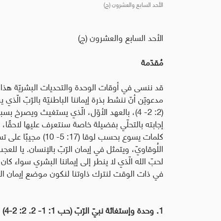
الأحد السابع والعشرون (ج)
الأحد السابع والعشرون (ج)
مُقدّمة
قد ننسى في أوقات الوحدة والتحديات البشريّة هذا ا
مدعويّن أنّ ننشط بذرة إيماننا الباطنيّة بالرّبّ الّذي
(2: 2- 4)، بالعهد الأوّل، الّذي يستغيث ويصرخ
إجابته بالتحلّي بفضيلة خاصة سنتعرف عليها لاحقًا، ل
كلمات يسوع بحسب لوقا 
اللُوقاويّ، ويتمثل في إيمان الرّبّ بالإنسان. يا للع
لحبّ الله الّذي لا ينطر إلى إيماننا البشري سواء كان ك
في ذات الوقت لنترك ذاوتنا لنكون موضع إيمان الرّب
1. وحدة وإستغاثة نبيّ الرّبّ (حب 1: 1- 2. 2: 2-4)