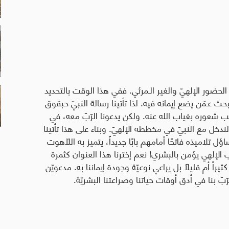
لحضور الإلهيّ والغير الـمرئي. ففي هذا الوقت بالتحديد
 يبحث عـمَن يضع إيمانه فيه. لذا تأتينا رسالة النبيّ حبقوق
 بسبب شعوره بغياب الله عنه. ولكن يدعونا الرّبّ معه، في
ندخل مع النبيّ في مخططه الإلهيّ. وبناء على هذا تأتينا
(17: 5- 10) مجيبًا على تساؤل تلاميذه فاتحًا أمامهم بابًا جديداً، يتميز به اللّاهوت
جب الإلهي يؤمن بالبشري! نعم إخترنا هذا العنوان كثمرة
ثيراً أم قليلاً بل يراعي نوعيّة وجودة إيماننا به. مدعويّن
ّ بنا في أدق أوقات حياتنا وصراعتنا البشريّة
.