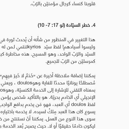
قلوبنا كنساء كرجال مؤمنيّن بالرّبّ
.
4. خطر السيّادة (لو 17: 7- 10)
هذا التغيير في المنظور من شأنه أن يُحدث ثورة في 
وليسوا أسيادهم! لفظ سيّد
kyrios
تنتمي لـمن له ال
السيّد والرّبّ الواحد، وهو المسيح. هذه مخاطرة كب
كمرسليّن من الرّبّ للجميع
.
مُصطلحًا يونانيًا محددًا للغاية وهو
doulos
، ويعني ب
بمعناه التقني للإشارة إلى الخدمة الكنسيّة، وهو
nos
الإنجيلي أي الخادم بحريّة. هو بالتأكيد شخص يؤمن 
لفظ
doulos
أي العبد، فهو مَن يخدم بدافع الواجب؛
يسوع كان هذا العبد مِلكُ لسيده. لا يخدمه باختيار
سوى هذا النوع من العمل. يمكننا أنّ نستنتج من خلال
ليكون خادمًا حقيقيًا أو لا. حيث يصبح بُعد الخدمة جز