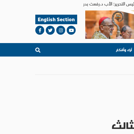
English Section
آراء وأفكار
ثالث