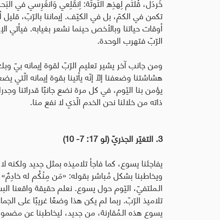
تكمن في الكمّ، بل في الكيّف. إيماننا بالرّبّ، قليل 
أوقات حياتنا وبالأخص حينما نشعر بغيابه. فيأتي الإ
الرّبّ فتهرب الوحدة
.
ومن جانب آخر يشير تعليم الرّبّ لقوة إيمانه بيّ وب
هشاشتنا وضعفنا إلّا إنّه يأتينا بقوة إيمانه الّتي يض
يؤمن بنا اليّوم، في كل مرة نضع جانبًا قدراتنا وجدر
ذاته من خلالنا نحن الخدم الّذي لا نفع منا
.
3. التغيّر الجذريّ (لو 17: 7- 10)
يفاجئنا يسوع، كما فاجأ تلاميذه بمثل جديد ولكنه لا ن
الـملتفيّ، اليّوم حول يسوع. نعلم حقيقة واقعنا الب
تلاميذ الرّبّ. ربما لم يكن هذا وضعًا غريبًا على ال
يسوع هذه الـمُقارنة، من جديد، ليخاطبنا عن مضمون ا