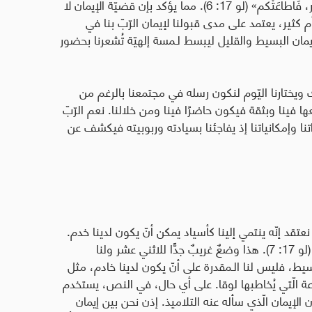
خَردَل، قُلتُم لِهذِه التُّوتَة: اِنقَلِعي وَانغَرِسي في البَحر، فَأَطاعَتْكم» (لو 17: 6). مما يؤكد بإن قضيّة الإيمان لا
أم كثير، يعتمد على مدى قبولنا لإيمان الرّبّ بنا في
يمان البسيط والقليل ليبسط لـمسة إلهيّة تُشعرنا بحضور
ك ويختارنا اليّوم لنكون رسله في مجتمعنا بالرغم من
عها فينا وبثقة فيكون حاضرًا فينا ومن خلالنا. نعم الرّبّ
اتنا وإمكانياتنا إذ يفاجئنا بسيادته وربوبيته فيكشف عن
عتقد إنّه ينتمي إلينا كأسياد يمكن أنّ يكون لدينا خدم.
ويخاطبنا بشكل مُباشر بقوله: «مَن مِنْكُم له خادِمٌ» (لو 17: 7). هذا وضعٌ غريبٌ جدًّا للاثني عشر ولنا
سيط، فليس لنا الـمقدرة على أنّ يكون لدينا خادم، مثل
جماعة الّتي يُخاطبها لوقا. على أي حال، في النص، يستخدم
لإيمان الّذي سأله عنه التلاميذ. إذن نحن بين إيمان