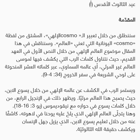
عيد الثالوث الأقدس (أ)
المقدّمة
سننطلق من خلال تعبير الـ«
cosmo
الإلهي»، المشتق من لفظة
«
cosmo
» اليونانية التي تعني «العالم». وسنناقش في هذا
المقال موضوع العالم الإلهي من خلال النص الأول في العهد
القديم، حيث نتناول كلمات الرب التي يكشف فيها لموسى
العالم غير المرئي، أي عالمه السماوي، عبر كلماته العشر المنحوتة
على لوحي الشريعة في سفر الخروج (34: 4-9).
ويستمر الرب في الكشف عن عالمه الإلهي من خلال يسوع الابن،
حيث يصبح هذا العالم مرئيًا. ويظهر ذلك في الإنجيل الرابع، من
خلال كلمات يسوع في حواره مع نيقوديموس (يو 3: 16-18).
وهنا يتجلّى العالم الإلهي الذي يلحّ عليه يوحنا في لاهوته، كاشفًا
عنه من خلال تعليم يسوع الابن، الذي يزيل جهل الإنسان
ويكشف حقيقة الله الثالوثيّة
.