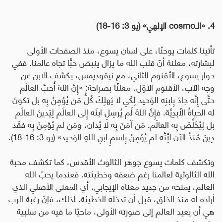
4. «الـ
cosmo
الإلهي» (يو 3: 16-18)
تأتينا كلمات يوحنّا، على لسان يسوع، منذ الصفحات الأولى
لبشارته، معلنة أنّ قلب الله ما يزال ينبض حبًّا تجاه عالمنا. ففي
حوار يسوع، الأقنوم الثاني، مع نيقوديمس، يكشف الابن عن
وجه الآب، الأقنوم الأوّل، معلنًا بصراحة: «إِنَّ اللهَ أَحبَّ العالَم
حتَّى إِنَّه جادَ بِابنِه الوَحيد لِكَي لا يَهلِكَ كُلُّ مَن يُؤمِنُ بِه بل تكونَ
له الحياةُ الأَبدِيَّة. فإِنَّ اللهَ لَم يُرسِلِ ابنَه إِلى العالَم لِيَدينَ العالَم
بل لِيُخَلَّصَ بِه العالَم. مَن آمَنَ بِه لا يُدان، ومَن لم يُؤمِنْ بِه فقَد
دِينَ مُنذُ الآن لِأَنَّه لم يُؤمِنْ بِاسمِ ابنِ اللهِ الوَحيد» (يو 3: 16-18).
وتكشف كلمات يسوع جوهر الثالوث الأقدس، كما تكشف محبة
الله الثالوثية لعالمنا رغم ضعفه وخطيئته. فعندما يحبّ الله
العالم، يمنحه من جديد معناه الإيجابي، أي المعنى الأصلي الذي
أراده له منذ الخلق، قبل أن تدخله الخطيئة. لذلك، فإنّ رغبة الرب
هي أن يعيد العالم إلى صورته الأولى، ماحيًا ما فيه من سلبية