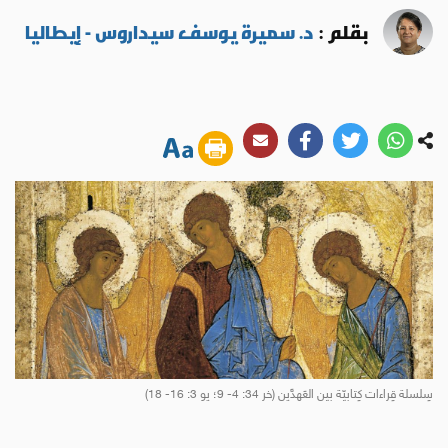
بقلم :
د. سميرة يوسف سيداروس - إيطاليا
سِلسلة قِراءات كِتابيّة بين العَهدَّين (خر 34: 4- 9؛ يو 3: 16- 18)