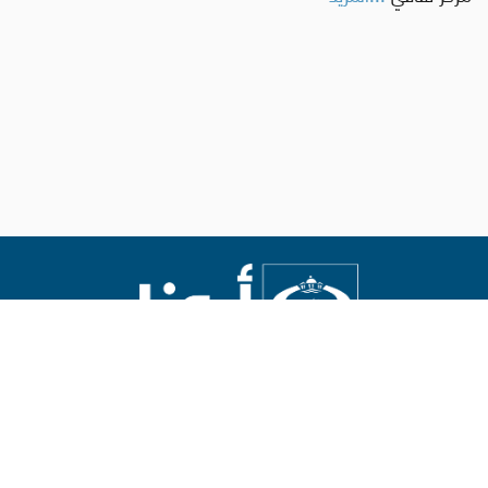
Abouna.org
يصدر عن المركز الكاثوليكي للدراسات والإعلام في الأردن
رئيس التحرير: الأب د.رفعت بدر
العالم
العالم العربي
الاراضي المقدسة