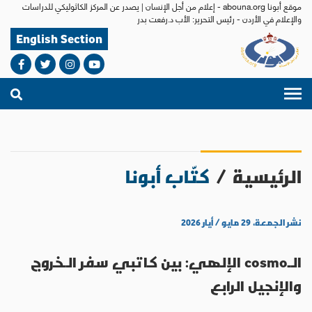
موقع أبونا abouna.org - إعلام من أجل الإنسان | يصدر عن المركز الكاثوليكي للدراسات
والإعلام في الأردن - رئيس التحرير: الأب د.رفعت بدر
English Section
الرئيسية
/
كتّاب أبونا
نشر الجمعة، ٢٩ مايو / أيار ٢٠٢٦
الـcosmo الإلهي: بين كاتبي سفر الـخروج
والإنجيل الرابع