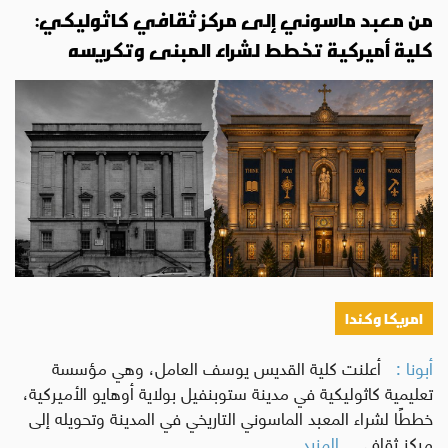
من معبد ماسوني إلى مركز ثقافي كاثوليكي:
كلية أميركية تخطط لشراء المبنى وتكريسه
امريكا وكندا
أبونا :
أعلنت كلية القديس يوسف العامل، وهي مؤسسة
تعليمية كاثوليكية في مدينة ستوبنفيل بولاية أوهايو الأميركية،
خططًا لشراء المعبد الماسوني التاريخي في المدينة وتحويله إلى
مركز ثقافي
...المزيد