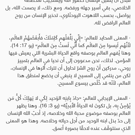
الخلاصي، بقي أسير جهله ورفضه. ومع ذلك، لا يصمت الله، بل
يواصل، بحسب اللاهوت اليوحنّاوي، تحذير الإنسان من روح
العالم الرافض لله
.
·
المعنى المحايد للعالم
:
«إِنِّي بَلَّغتُهم كَلِمَتَكَ فأَبغَضَهُمُ العالَم،
لأَنَّهُم لَيسوا مِنَ العالَم كما أَنِّي لَستُ مِنَ العالَم» (يو 17: 14).
وهنا يُفهم العالم بوصفه واقع الحياة البشرية التي يعيش فيها
المؤمن. لذلك، نحن مدعوون إلى أن نحيا في العالم بتمييز
روحي، مدركين أنّ روح الشرّ تحاول أن تترك أثرها في الإنسان،
لكن من ينتمي إلى المسيح لا ينبغي أن يخضع لمنطق هذا
العالم، لأنّه قد خُلّص بيسوع المسيح
.
·
المعنى الإيجابي للعالم
:
«جادَ بِابنِه الوَحيد لِكَي لا يَهلِكَ كُلُّ مَن
يُؤمِنُ بِه، بل تكونَ له الحياةُ الأَبدِيَّة» (يو 3: 16). وهنا يظهر
العالم بوصفه موضوع محبة الله وخلاصه، إذ أحبّ الله الإنسان
إلى حدّ بذل ابنه الوحيد من أجل حياته وخلاصه. وهذا هو المعنى
الذي سنتوقّف عنده لاحقًا بصورة أعمق.