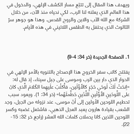
ويهدف هذا المقال إلى تتبّع مسار الكشف الإلهي، والدخول في
هذا العالم الذي يعلنه لنا الرب، لكي نحياه منذ الآن، من خلال
الشركة مع الله الآب والابن والروح القدس. وهذا هو جوهر سرّ
الثالوث الذي يحتفل به الطقس اللاتيني في هذه الأيام.
1. الصفحة الجديدة (خر 34: 4-9)
يفتتح كاتب سفر الخروج هذا الإصحاح بالتنويه بالأمر الإلهي في
الحوار الذي دار بين الرب وموسى على جبل سيناء، إذ قال له:
«اِنحَتْ لَكَ لَوحَي حَجَرٍ كالأَوَّلَين، فأَكتُبَ علَيهِما الكَلامَ الَّذي كانَ
على اللَّوحَينِ الأَوَّلَينِ اللَّذَينِ حَطَّمتَهُما» (خر 34: 1). ويعود سبب
تحطيم اللوحين الأولين إلى أنّ موسى، عند نزوله من الجبل، وجد
الشعب بقيادة هارون يعبد العجل الذهبي، فاشتعل غضبه وكسر
اللوحين اللذين كانا يحملان كلمات الله العشر (راجع خر 32: 15-
22).