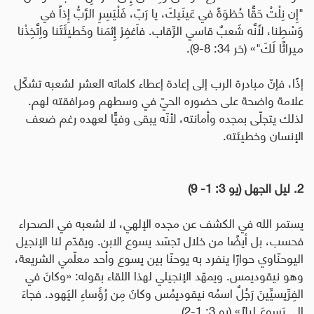
"إِن نِلْتُ حَقًّا حُظوَةً في عَينَيكَ، يا رَبّ، فَلْيَسِرِ الرَّبُّ إِذاً في
وَسْطِنا، لأَنَّه شَعبٌ قاسي الرِّقاب. فاَغفِرْ إِثمَنا وخَطيئَتَنا واِتَّخِذْنا
ميراثًا لَكَ"» (خر 34: 8-9).
إذًا، فإنّ مبادرة الرب إلى إعادة إعطاء كلماته العشر لشعبه تشكّل
علامة واضحة على حضوره الحيّ في وسطهم ومرافقته لهم.
لذلك يتجلّى بمجده وأمانته، لأنّه يبقى وفيًّا لعهده رغم ضعف
الإنسان وخطيئته.
2. ليل الجهل (يو 3: 1- 9)
يستمر الله في الكشف عن مجده الإلهي، لا لشعبه في الصحراء
فحسب، بل أيضًا من خلال تجسّد يسوع الابن. ويقدّم لنا الإنجيل
اليوحنّاوي حوارًا ينفرد به يوحنّا بين يسوع وأحد معلّمي الشريعة،
وهو نيقوديمس. ويمهّد الإنجيلي لهذا اللقاء بقوله: «وكانَ في
الفِرِّيسيِّينَ رَجُلٌ اسمُه نيقوديمُس وكانَ مِن رُؤَساءِ اليَهود. فجاءَ
إِلى يَسوعَ ليلاً» (يو 3: 1-2).