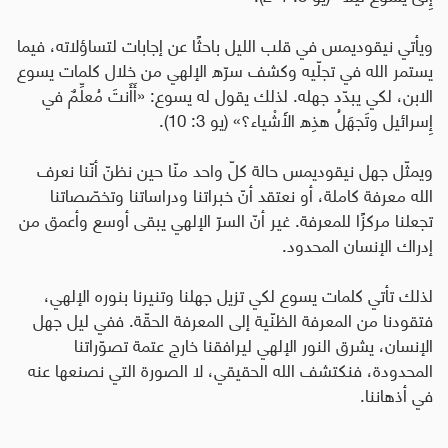
ويأتي نيقوديمس في قلب الليل باحثًا عن إجابات لتساؤلاته، فيما
يستمر الله في تجلّيه وكشف سرّه الإلهي من خلال كلمات يسوع
الابن، لكي يبدّد جهله. لذلك يقول له يسوع: «أَأَنتَ مُعلِّمٌ في
إِسرائيل وتَجهَلُ هذِه الأَشْياء؟» (يو 3: 10).
ويمثّل جهل نيقوديمس حالة كلّ واحد منّا حين نظنّ أنّنا نعرف
الله معرفة كاملة، أو نعتقد أنّ خبراتنا ودراساتنا وتخصّصاتنا
تجعلنا مركزًا للمعرفة. غير أنّ السرّ الإلهي يبقى أوسع وأعمق من
إدراك الإنسان المحدود.
لذلك تأتي كلمات يسوع لكي تزيل جهلنا وتنيرنا بنوره الإلهي،
فتقودنا من المعرفة الظنّية إلى المعرفة الحقّة. ففي ليل جهل
الإنسان، يشرق النور الإلهي ليرافقنا خارج عتمة تصوّراتنا
المحدودة، فنكتشف الله الحقيقي، لا الصورة التي نصنعها عنه
في أذهاننا.