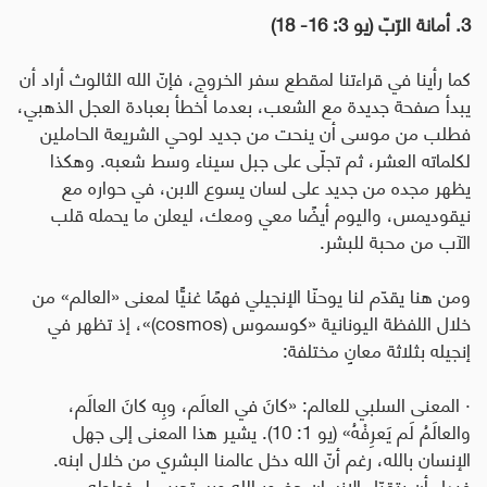
3. أمانة الرّبّ (يو 3: 16- 18)
كما رأينا في قراءتنا لمقطع سفر الخروج، فإنّ الله الثالوث أراد أن
يبدأ صفحة جديدة مع الشعب، بعدما أخطأ بعبادة العجل الذهبي،
فطلب من موسى أن ينحت من جديد لوحي الشريعة الحاملين
لكلماته العشر، ثم تجلّى على جبل سيناء وسط شعبه. وهكذا
يظهر مجده من جديد على لسان يسوع الابن، في حواره مع
نيقوديمس، واليوم أيضًا معي ومعك، ليعلن ما يحمله قلب
الآب من محبة للبشر
.
ومن هنا يقدّم لنا يوحنّا الإنجيلي فهمًا غنيًّا لمعنى «العالم» من
خلال اللفظة اليونانية «كوسموس
(cosmos)
»، إذ تظهر في
إنجيله بثلاثة معانٍ مختلفة
:
·
المعنى السلبي للعالم
:
«كانَ في العالَم، وبِه كانَ العالَم،
والعالَمُ لَم يَعرِفْهُ» (يو 1: 10). يشير هذا المعنى إلى جهل
الإنسان بالله، رغم أنّ الله دخل عالمنا البشري من خلال ابنه.
فبدل أن يتقبّل الإنسان حضور الله ويستجيب لمخططه