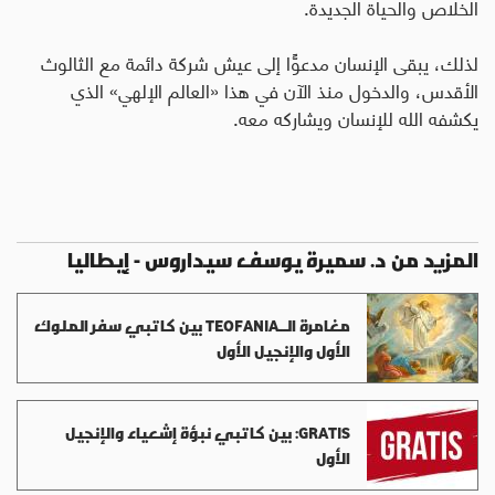
الخلاص والحياة الجديدة
.
لذلك، يبقى الإنسان مدعوًّا إلى عيش شركة دائمة مع الثالوث
الأقدس، والدخول منذ الآن في هذا «العالم الإلهي» الذي
يكشفه الله للإنسان ويشاركه معه.
المزيد من د. سميرة يوسف سيداروس - إيطاليا
مغامرة الــTEOFANIA بين كاتبي سفر الملوك
الأول والإنجيل الأول
GRATIS: بين كاتبي نبؤة إشعياء والإنجيل
الأول