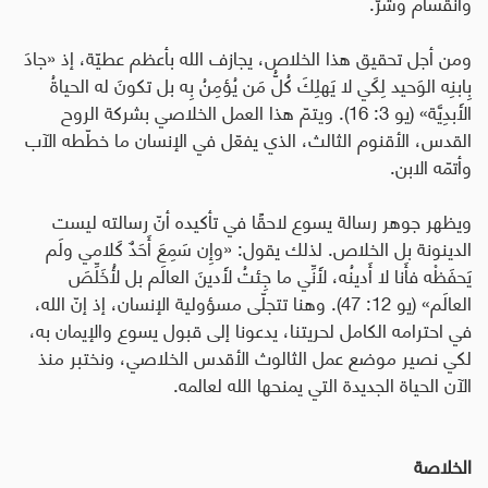
وانقسام وشرّ
.
ومن أجل تحقيق هذا الخلاص، يجازف الله بأعظم عطيّة، إذ «جادَ
بِابنِه الوَحيد لِكَي لا يَهلِكَ كُلُّ مَن يُؤمِنُ بِه بل تكونَ له الحياةُ
الأَبدِيَّة» (يو 3: 16). ويتمّ هذا العمل الخلاصي بشركة الروح
القدس، الأقنوم الثالث، الذي يفعّل في الإنسان ما خطّطه الآب
وأتمّه الابن
.
ويظهر جوهر رسالة يسوع لاحقًا في تأكيده أنّ رسالته ليست
الدينونة بل الخلاص. لذلك يقول: «وإِن سَمِعَ أَحَدٌ كَلامي ولَم
يَحفَظْه فأَنا لا أَدينُه، لأَنِّي ما جِئتُ لأَدينَ العالَم بل لأُخَلِّصَ
العالَم» (يو 12: 47). وهنا تتجلّى مسؤولية الإنسان، إذ إنّ الله،
في احترامه الكامل لحريتنا، يدعونا إلى قبول يسوع والإيمان به،
لكي نصير موضع عمل الثالوث الأقدس الخلاصي، ونختبر منذ
الآن الحياة الجديدة التي يمنحها الله لعالمه.
الخلاصة