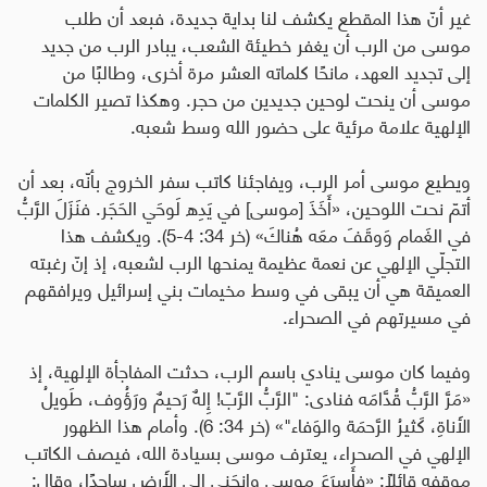
غير أنّ هذا المقطع يكشف لنا بداية جديدة، فبعد أن طلب
موسى من الرب أن يغفر خطيئة الشعب، يبادر الرب من جديد
إلى تجديد العهد، مانحًا كلماته العشر مرة أخرى، وطالبًا من
موسى أن ينحت لوحين جديدين من حجر. وهكذا تصير الكلمات
الإلهية علامة مرئية على حضور الله وسط شعبه.
ويطيع موسى أمر الرب، ويفاجئنا كاتب سفر الخروج بأنّه، بعد أن
أتمّ نحت اللوحين، «أَخَذَ [موسى] في يَدِه لَوحَي الحَجَر. فنَزَلَ الرَّبُّ
في الغَمام وَوقَفَ معَه هُناكَ» (خر 34: 4-5). ويكشف هذا
التجلّي الإلهي عن نعمة عظيمة يمنحها الرب لشعبه، إذ إنّ رغبته
العميقة هي أن يبقى في وسط مخيمات بني إسرائيل ويرافقهم
في مسيرتهم في الصحراء.
وفيما كان موسى ينادي باسم الرب، حدثت المفاجأة الإلهية، إذ
«مَرَّ الرَّبُّ قُدَّامَه فنادى: "الرَّبُّ الرَّبّ! إِلهٌ رَحيمٌ ورَؤُوف، طَويلُ
الأَناةِ، كَثيرُ الرَّحمَة والوَفاء"» (خر 34: 6). وأمام هذا الظهور
الإلهي في الصحراء، يعترف موسى بسيادة الله، فيصف الكاتب
موقفه قائلاً: «فأَسرَعَ موسى واِنحَنى إِلى الأَرضِ ساجدًا، وقال: