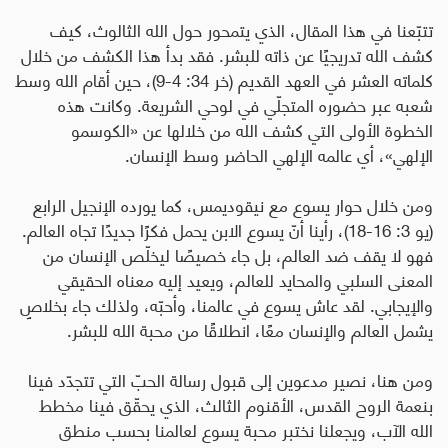
تتبّعنا في هذا المقال، الذي يتمحور حول الله الثالوث، كيف
كشف الله تدريجيًا عن ذاته للبشر. فقد بدأ هذا الكشف من خلال
كلماته العشر في العهد القديم (خر 34: 4-9)، حين أقام الله وسط
شعبه عبر حضوره المتجلّي في لوحي الشريعة. وكانت هذه
الخطوة الأولى التي كشف الله من خلالها عن «الكوسمو
الإلهي»، أي عالمه الإلهي الحاضر وسط الإنسان
.
ومن خلال حوار يسوع مع نيقوديمس، كما يورده الإنجيل الرابع
(يو 3: 16-18)، رأينا أنّ يسوع الابن يحمل فكرًا جديدًا تجاه العالم.
فهو لا يقف ضد العالم، بل جاء خصيصًا ليخلّص الإنسان من
المعنى السلبي والمحايد للعالم، ويعيد إليه معناه الحقيقي
والإيجابي. لقد عاش يسوع في عالمنا، وأحبّه، ولذلك جاء بخلاصٍ
يشمل العالم والإنسان معًا، انطلاقًا من محبة الله للبشر
.
ومن هنا، نصير مدعوين إلى قبول رسالة الحبّ التي تتجدّد فينا
بنعمة الروح القدس، الأقنوم الثالث، الذي يحقّق فينا مخطط
الله الآب، ويجعلنا نختبر محبة يسوع لعالمنا بحسب منطق