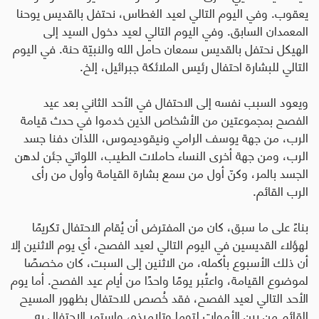
يعقوب. وفي اليوم التالي لعيد الغطاس، نحتفل بالقديس يوحنا
المعمدان السابق. وفي اليوم التالي لعيد دخول السيد إلى
الهيكل نحتفل بالقديس سمعان حامل الله والنبيّة حنة. في اليوم
التالي للبشارة احتفال رئيس الملائكة جبرائيل، إلخ
.
ويعود السبب نفسه إلى الاحتفال في الأحد الثاني بعد عيد
الفصح بمجموعتين من الأشخاص الذين خدموا في حدث قيامة
الرب، من جهة يوسف الرامي ونيقوديموس، اللذان دفنا جسد
الرب، ومن جهة أخرى النساء حاملات الطيب، اللواتي جئن لدهن
الجسد بالمر، وكنّ أول من سمع بشارة القيامة وأول من رأى
الرب القائم.
بناءً على ما سبق، كان من المفترض أن يُقام الاحتفال تكريمًا
لهؤلاء القديسين في اليوم التالي لعيد الفصح، أي يوم الاثنين إلا
أن ذلك الأسبوع بأكمله، من الاثنين إلى السبت، كان مخصصًا
لموضوع القيامة، واعتُبر يومًا واحدًا من أيام عيد الفصح. أما يوم
الأحد التالي لعيد الفصح، فقد خُصص للاحتفال بظهور المسيح
القائم من بين الأموات لتوما وتلاميذه، واستمر الاحتفال به