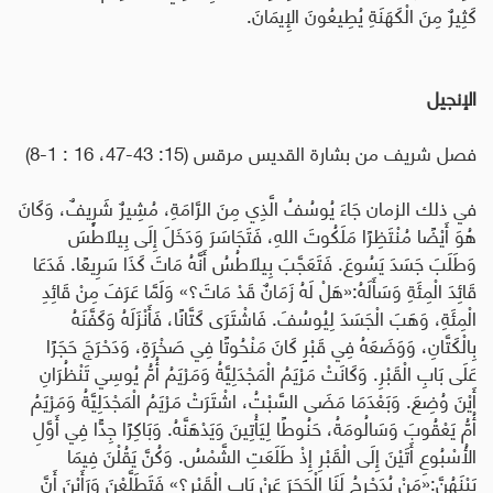
كَثِيرٌ مِنَ الْكَهَنَةِ يُطِيعُونَ الإِيمَانَ.
الإنجيل
فصل شريف من بشارة القديس مرقس
(15: 43-47، 16 : 1-8)
في ذلك الزمان جَاءَ يُوسُفُ الَّذِي مِنَ الرَّامَةِ، مُشِيرٌ شَرِيفٌ، وَكَانَ
هُوَ أَيْضًا مُنْتَظِرًا مَلَكُوتَ اللهِ، فَتَجَاسَرَ وَدَخَلَ إِلَى بِيلاَطُسَ
وَطَلَبَ جَسَدَ يَسُوعَ. فَتَعَجَّبَ بِيلاَطُسُ أَنَّهُ مَاتَ كَذَا سَرِيعًا. فَدَعَا
قَائِدَ الْمِئَةِ وَسَأَلَهُ:«هَلْ لَهُ زَمَانٌ قَدْ مَاتَ؟» وَلَمَّا عَرَفَ مِنْ قَائِدِ
الْمِئَةِ، وَهَبَ الْجَسَدَ لِيُوسُفَ. فَاشْتَرَى كَتَّانًا، فَأَنْزَلَهُ وَكَفَّنَهُ
بِالْكَتَّانِ، وَوَضَعَهُ فِي قَبْرٍ كَانَ مَنْحُوتًا فِي صَخْرَةٍ، وَدَحْرَجَ حَجَرًا
عَلَى بَابِ الْقَبْرِ. وَكَانَتْ مَرْيَمُ الْمَجْدَلِيَّةُ وَمَرْيَمُ أُمُّ يُوسِي تَنْظُرَانِ
أَيْنَ وُضِعَ. وَبَعْدَمَا مَضَى السَّبْتُ، اشْتَرَتْ مَرْيَمُ الْمَجْدَلِيَّةُ وَمَرْيَمُ
أُمُّ يَعْقُوبَ وَسَالُومَةُ، حَنُوطًا لِيَأْتِينَ وَيَدْهَنَّهُ. وَبَاكِرًا جِدًّا فِي أَوَّلِ
الأُسْبُوعِ أَتَيْنَ إِلَى الْقَبْرِ إِذْ طَلَعَتِ الشَّمْسُ. وَكُنَّ يَقُلْنَ فِيمَا
بَيْنَهُنَّ:«مَنْ يُدَحْرِجُ لَنَا الْحَجَرَ عَنْ بَابِ الْقَبْرِ؟» فَتَطَلَّعْنَ وَرَأَيْنَ أَنَّ