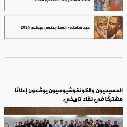
عيد هامتي الرسل بطرس وبولس 2026
المسيحيون والكونفوشيوسيون يوقّعون إعلانًا
مشتركًا في لقاء تاريخي