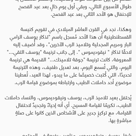
طوال الأسبوع التالي، وبقي أول يوم خالٍ بعد عيد الفصح
للإحنفال هو الأحد الثاني بعد عيد الفصح
.
وهكذا، نجد في القرن العاشر الميلادي في تقويم كنيسة
القسطنطينية أن هذا الأحد مُسجل باسم "تذكار يوسف الرامي
البار ومريم المجدلية وتلاميذ الرب الآخرين"، وقد أُضيف إليه
لاحقًا تذكار " نيقوديموس ". إلى جانب ترنيمة "يوسف التقي..."
المعروفة، كانت ترنيمة "جوقة تلاميذك..." القديمة هي ترنيمة
اليوم، والتي تُسمع اليوم، بعد تعديل طفيف، وهذه الترنيمة
تحديدًا، التي كُتبت خصيصًا على ما يبدو، لهذا العيد، تُعطينا
موضوع أحد حاملات الطيب وارتباطه بموضوع قيامة الرب.
يُحتفل بعيد تلاميذ الرب، يوسف ونيقوديموس، والنساء حاملات
الطيب، تكريمًا لقيامة المسيح. أي أنه إحياءٌ وتجديدٌ لاحتفال
القيامة، مع تركيزٍ جديدٍ على الأشخاص الذين كانوا على صلةٍ
مباشرةٍ بها
.
شغل يوسف ونيقوديموس مناصب رفيعة في المجتمع