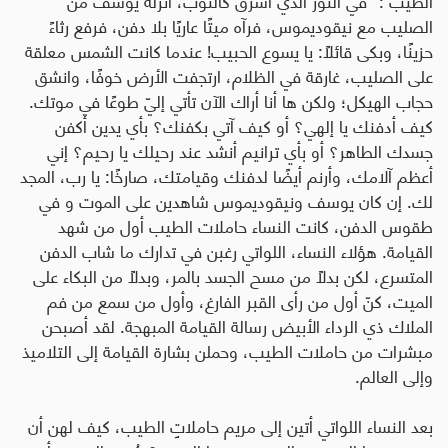
الصليب مع نيقوديموس، فرآه ميتًا عاريًا بلا دفن، فرفع رثاءً
حزينًا، وبكى قائلًا: يا يسوع الحبيب! عندما كانت الشمس معلقة
على الصليب، غارقة في الظلام، ارتجفت الأرض خوفًا، وانشق
حجاب الهيكل؛ ولكن ها أنا أراك الآن تأتي إليّ طوعًا في موتك.
كيف أدفنك يا إلهي؟ أو كيف آتي بكفنك؟ بأي يدين أكفن
جسدك الطاهر؟ أو بأي ترانيم أنشد عند رحيلك يا رحيم؟ إني
أعظم آلامك، وأرنم أيضًا لدفنك وقيامتك، صارخًا: يا رب، المجد
لك. إن كان يوسف ونيقوديموس شاهدين على الموت و في
طقوس الدفن، كانت النساء حاملات الطيب أول من شهد
القيامة. هؤلاء النساء، اللواتي رغبن في تدارك ما شاب الدفن
المتسرع، لكن بدلًا من مسح الجسد بالمر، وبدلًا من البكاء على
الميت، كنّ أول من رأى القبر الفارغ، وأول من سمع من فم
الملاك ذي الرداء الأبيض رسالة القيامة المبهجة. لقد أصبحن
مبشرات من حاملات الطيب، وحملن بشارة القيامة إلى التلاميذ
وإلى العالم
.
بعد النساء اللواتي أتين إلى مريم حاملاتٍ الطيب، كيف لهن أن