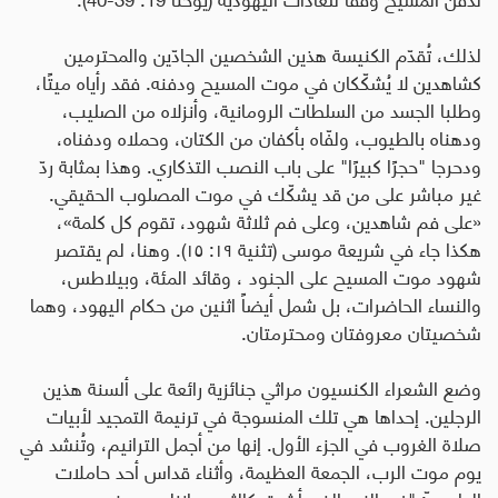
لذلك، تُقدّم الكنيسة هذين الشخصين الجادّين والمحترمين
كشاهدين لا يُشكّكان في موت المسيح ودفنه. فقد رأياه ميتًا،
وطلبا الجسد من السلطات الرومانية، وأنزلاه من الصليب،
ودهناه بالطيوب، ولفّاه بأكفان من الكتان، وحملاه ودفناه،
ودحرجا "حجرًا كبيرًا" على باب النصب التذكاري. وهذا بمثابة ردّ
غير مباشر على من قد يشكّك في موت المصلوب الحقيقي.
«على فم شاهدين، وعلى فم ثلاثة شهود، تقوم كل كلمة»،
هكذا جاء في شريعة موسى (تثنية ١٩: ١٥). وهنا، لم يقتصر
شهود موت المسيح على الجنود ، وقائد المئة، وبيلاطس،
والنساء الحاضرات، بل شمل أيضاً اثنين من حكام اليهود، وهما
شخصيتان معروفتان ومحترمتان.
وضع الشعراء الكنسيون مراثي جنائزية رائعة على ألسنة هذين
الرجلين. إحداها هي تلك المنسوجة في ترنيمة التمجيد لأبيات
صلاة الغروب في الجزء الأول. إنها من أجمل الترانيم، وتُنشد في
يوم موت الرب، الجمعة العظيمة، وأثناء قداس أحد حاملات
الطيب ّ: "في النور الذي أشرق كالثوب، انزله يوسف من