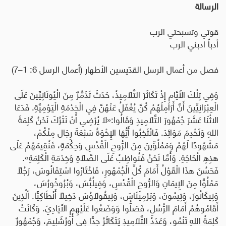
الرسالة
قوتي وتسبحتي الرب
أدباً ادبني الرب
فصل من أعمال الرسل القدّيسين الأطهار
(أعمال الرسل 6: 1–7)
وَفِي تِلْكَ الأَيَّامِ إِذْ تَكَاثَرَ التَّلاَمِيذُ، حَدَثَ تَذَمُّرٌ مِنَ الْيُونَانِيِّينَ عَلَى
الْعِبْرَانِيِّينَ أَنَّ أَرَامِلَهُمْ كُنَّ يُغْفَلُ عَنْهُنَّ فِي الْخِدْمَةِ الْيَوْمِيَّةِ. فَدَعَا
الاثْنَا عَشَرَ جُمْهُورَ التَّلاَمِيذِ وَقَالُوا:«لاَ يُرْضِي أَنْ نَتْرُكَ نَحْنُ كَلِمَةَ
اللهِ وَنَخْدِمَ مَوَائِدَ. فَانْتَخِبُوا أَيُّهَا الإِخْوَةُ سَبْعَةَ رِجَال مِنْكُمْ،
مَشْهُودًا لَهُمْ وَمَمْلُوِّينَ مِنَ الرُّوحِ الْقُدُسِ وَحِكْمَةٍ، فَنُقِيمَهُمْ عَلَى
هذِهِ الْحَاجَةِ. وَأَمَّا نَحْنُ فَنُواظِبُ عَلَى الصَّلاَةِ وَخِدْمَةِ الْكَلِمَةِ».
فَحَسُنَ هذَا الْقَوْلُ أَمَامَ كُلِّ الْجُمْهُورِ، فَاخْتَارُوا اسْتِفَانُوسَ، رَجُلاً
مَمْلُوًّا مِنَ الإِيمَانِ وَالرُّوحِ الْقُدُسِ، وَفِيلُبُّسَ، وَبُرُوخُورُسَ،
وَنِيكَانُورَ، وَتِيمُونَ، وَبَرْمِينَاسَ، وَنِيقُولاَوُسَ دَخِيلاً أَنْطَاكِيًّا. اَلَّذِينَ
أَقَامُوهُمْ أَمَامَ الرُّسُلِ، فَصَلُّوا وَوَضَعُوا عَلَيْهِمِ الأَيَادِيَ. وَكَانَتْ
كَلِمَةُ اللهِ تَنْمُو، وَعَدَدُ التَّلاَمِيذِ يَتَكَاثَرُ جِدًّا فِي أُورُشَلِيمَ، وَجُمْهُورٌ