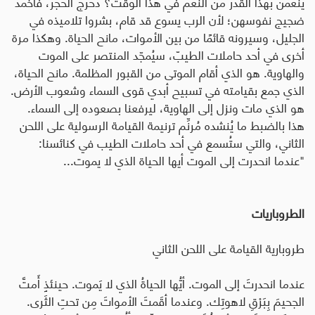
ينعمن بهذا القدر من النعم في هذا الوقت؟ دُحرج الحجر، فأخمد
ضجيج نفوسهن؛ لأن الرب يسوع قد قام، بشروا تلاميذه في
الجليل، وسيرونه قائمًا من بين الأموات، مانح الحياة. وهكذا مرة
أخرى في أحد حاملات الطيبّ، سيُمجّد المنتصر على الموت
والهاوية. هو الذي أقام الموتى من القبور المظلمة. مانح الحياة،
الذي جمع بقيامته في تسبيح أبدي قوى السماء وشعوب الأرض.
هو الذي مات ونزل إلى الهاوية، ليرفعنا بصعوده إلى السماء.
هذا بالضبط ما يُنشده مُرنِّم ترنيمة القيامة الرسولية على اللحن
الثاني، والتي ستُسمع في أحد حاملات الطيب في كنائسنا:
"عندما انحدرت إلى الموت أيها الحياة الذي لا يموت...
الطروباريات
طروبارية القيامة على اللحن الثاني
عندما انحدرتَ إلى الموت. أيُّها الحياةُ الذي لا يَموت. حينئذٍ أَمتَّ
الجحيمَ بِبَرْقِ لاهوتِك. وعندما أقَمتَ الأمواتَ مِن تحتِ الثَرى.