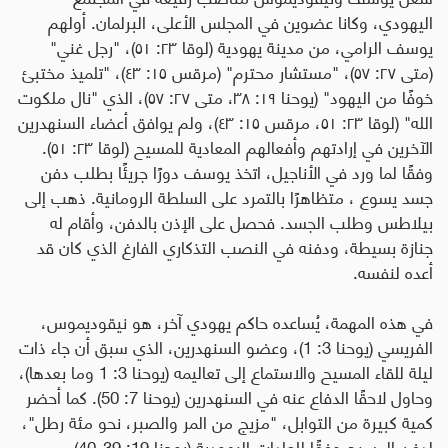
اليهودي، وكانا عضوين في المجلس الأعلى، البرلمان. أولهم
يوسف الرامي، من مدينة يهودية (لوقا ٢٣: ٥١)، "رجل غني"
(متى ٢٧: ٥٧)، "مستشار محترم" (مرقس ١٥: ٤٣)، "تلميذ مختبئ
خوفًا من اليهود" (يوحنا ١٩: ٣٨، متى ٢٧: ٥٧)، الذي "نال ملكوت
الله" (لوقا ٢٣: ٥١، مرقس ١٥: ٤٣)، ولم يوافق أعضاء السنهدرين
الآخرين في إرادتهم وأفعالهم المعادية للمسيح (لوقا ٢٣: ٥١).
وفقًا لما ورد في الأناجيل، اتخذ يوسف دورًا جريئًا بطلب دفن
جسد يسوع ، متظاهرًا بالتمرد على السلطة الرومانية. ذهب إلى
بيلاطس وطلب الجسد. فحصل على الإذن بالدفن، وأقام له
جنازة بسيطة، ودفنه في النصب التذكاري الفارغ الذي كان قد
أعده لنفسه.
في هذه المهمة، يُساعده حاكم يهودي آخر، هو نيقوديموس،
الفريسي (يوحنا 3: 1)، وعضو السنهدرين، الذي سبق أن جاء ذات
ليلة للقاء المسيح والاستماع إلى تعاليمه (يوحنا 3: 1 وما بعدها)،
وحاول لاحقًا الدفاع عنه في السنهدرين (يوحنا 7: 50). كما أحضر
كمية كبيرة من التوابل، "مزيج من المر والصبر، نحو مئة رطل"،
لدفن المسيح وفقًا للعادات اليهودية (يوحنا 19: 39-40)
.