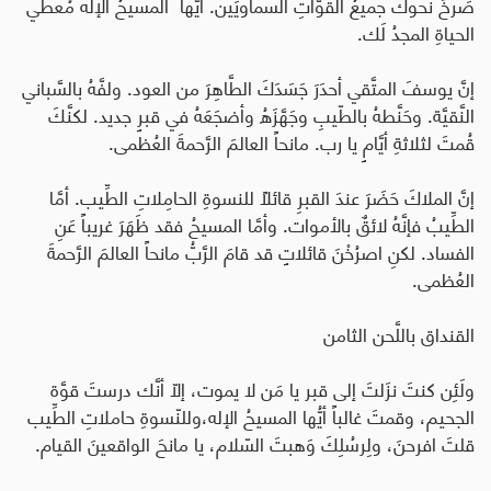
صَرخَ نحوكَ جميعُ القُوَّاتِ السماويِّين. أيُّها المسيحُ الإله مُعطي
الحياةِ المجدُ لَك.
إنَّ يوسفَ المتَّقي أحدَرَ جَسَدَكَ الطَّاهِرَ من العود. ولفَّهُ بالسَّباني
النَّقيَّة. وحَنَّطهُ بالطّيبِ وجَهَّزَهُ وأضجَعَهُ في قبرٍ جديد. لكنَّكَ
قُمتَ لثلاثةِ أيَّامٍ يا رب. مانحاً العالمَ الرَّحمةَ العُظمى.
إنَّ الملاكَ حَضَرَ عندَ القبرِ قائلاً للنسوةِ الحامِلاتِ الطِّيب. أمَّا
الطِّيبُ فإنَّهُ لائقٌ بالأموات. وأمَّا المسيحُ فقد ظَهَرَ غريباً عَنِ
الفساد. لكنِ اصرُخْنَ قائلاتٍ قد قامَ الرَّبُّ مانحاً العالمَ الرَّحمةَ
العُظمى.
القنداق باللَّحن الثامن
ولَئِن كنتَ نزَلتَ إلى قبر يا مَن لا يموت، إلّا أنَّك درستَ قوَّة
الجحيم، وقمتَ غالباً أيُّها المسيحُ الإله،وللنّسوةِ حاملاتِ الطِّيب
قلتَ افرحنَ، ولِرسُلِكَ وَهبتَ السّلام، يا مانحَ الواقعينَ القيام.