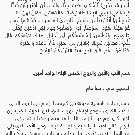
الْحَجَرَ قَدْ دُحْرِجَ! لأَنَّهُ كَانَ عَظِيمًا جِدًّا. وَلَمَّا دَخَلْنَ الْقَبْرَ رَأَيْنَ شَابًّا
جَالِسًا عَنِ الْيَمِينِ لاَبِسًا حُلَّةً بَيْضَاءَ، فَانْدَهَشْنَ. فَقَالَ لَهُنَّ:«لاَ
تَنْدَهِشْنَ! أَنْتُنَّ تَطْلُبْنَ يَسُوعَ النَّاصِرِيَّ الْمَصْلُوبَ. قَدْ قَامَ! لَيْسَ
هُوَ ههُنَا. هُوَذَا الْمَوْضِعُ الَّذِي وَضَعُوهُ فِيهِ. لكِنِ اذْهَبْنَ وَقُلْنَ
لِتَلاَمِيذِهِ وَلِبُطْرُسَ: إِنَّهُ يَسْبِقُكُمْ إِلَى الْجَلِيلِ. هُنَاكَ تَرَوْنَهُ كَمَا قَالَ
لَكُمْ». فَخَرَجْنَ سَرِيعًا وَهَرَبْنَ مِنَ الْقَبْرِ، لأَنَّ الرِّعْدَةَ وَالْحَيْرَةَ
أَخَذَتَاهُنَّ. وَلَمْ يَقُلْنَ لأَحَدٍ شَيْئًا لأَنَّهُنَّ كُنَّ خَائِفَاتٍ.
بسم الأب والأبن والروح القدس الإله الواحد أمين.
المسيح قام... حقاً قام
بحسب عادة طقسية قديمة في كنيستنا، يُقام في اليوم التالي
للأعياد الكبرى ، وهو اجتماع مهيب للمؤمنين، تكريمًا للقديسين
الذين كان لهم دور بارز في تلك المناسبة. وهكذا نحتفل في
اليوم التالي لعيد الميلاد بعيد لوالدة الإله ، وفي الأحد الذي يلي
عيد الميلاد نحيي ذكرى الملك داود، والناسك يوسف، وأخو الله